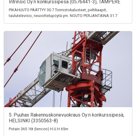
Intrinsic Oy:n konkurssipesä (0576441-3), TAMPERE
PIKAHUUTO PÄÄTTYY 30.7 Toimistokalusteet, peltikaapit,
taulutelevisio, neuvottelupöytä ym. NOUTO PERJANTAINA 31.7
5. Puuhax Rakennuskonevuokraus Oy:n konkurssipesä,
HELSINKI (3350563-8)
Potain 365 16t (tencon) H.U.H 65m