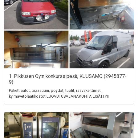
1. Pikkusen Oy:n konkurssipesä, KUUSAMO (2945877-
9)
Pakettiautot, pizzauuni, pöydät, tuolit, rasvakeittimet,
kylmävetolaatikostot LUOVUTUSAJANAKOHTA LISÄTTY!!