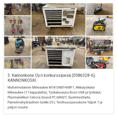
3. Kannonkone Oy:n konkurssipesä (0586328-6),
KANNONKOSKI
Mutterinväännin Milwaukee M18 ONEFHIWF1, Akkutyökalut
Milwaukee (11 kappaletta), Työkaluvaunu Boxo USA ja työkalut,
Plasmaleikkuri Cebora Sound PC 6060/T, Suutintestilaite,
Paineilmahydraulinen tunkki 25 t, Teollisuuspesukone Talpet 7 ja
paljon muuta!