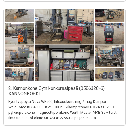
2. Kannonkone Oy:n konkurssipesä (0586328-6),
KANNONKOSKI
Pyörityspöytä Nova WP500, hitsauskone mig / mag Kemppi
WeldForce KPS4500 + KWF300, ruuvikompressori NOVA SC-7.5C,
pylväsporakone, magneettiporakone Würth Master MKB 35 + terät,
ilmastointihuoltolaite SICAM ACS 650 ja paljon muuta!