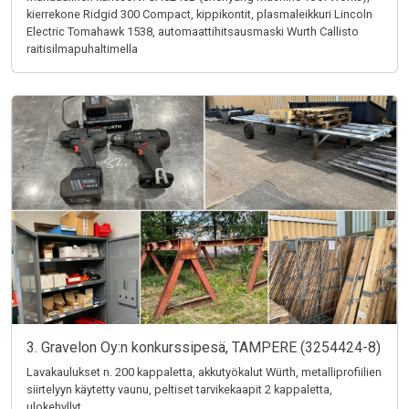
kierrekone Ridgid 300 Compact, kippikontit, plasmaleikkuri Lincoln
Electric Tomahawk 1538, automaattihitsausmaski Wurth Callisto
raitisilmapuhaltimella
3. Gravelon Oy:n konkurssipesä, TAMPERE (3254424-8)
Lavakaulukset n. 200 kappaletta, akkutyökalut Würth, metalliprofiilien
siirtelyyn käytetty vaunu, peltiset tarvikekaapit 2 kappaletta,
ulokehyllyt