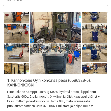
1. Kannonkone Oy:n konkurssipesä (0586328-6),
KANNONKOSKI
Hitsauskone Kemppi FastMig M520, hydrauliprässi, kippikontti
Satateräs 600L, 2-pilarinostin, öljykärryt ja öljyt, kaasupullokärryt +
kaasumittarit ja leikkauspoltin Harris 980, metallivannesaha
puoliautomaattinen Carif 320 BSA + rullarata ja paljon muuta!