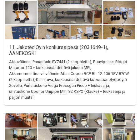
11. Jakotec Oy:n konkurssipesä (2031649-1),
ÄÄNEKOSKI
Akkuväännin Panasonic EY7441 (2 kappaletta), Ruuvipenkki Ridgid
Matador 120 + korkeussäädettävä jalusta MPI,
Akkumomenttiruuvinväännin Atlas Copco BCP BL-12-106 18V 870W
(2 kappaletta), Kallistuva, korkeussäädettävä kooonpanotyöpöytä
Sovella, Puristuskone Viega Pressgun Picco + leukasarja,
uristuskone Uponor Unipipe Mini 32 KSPO (Klauke) + leukasarja ja
paljon muuta!