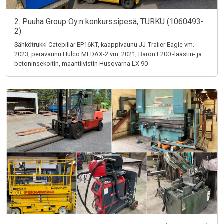
2. Puuha Group Oy:n konkurssipesä, TURKU (1060493-
2)
Sähkötrukki Catepillar EP16KT, kaappivaunu JJ-Trailer Eagle vm.
2023, perävaunu Hulco MEDAX-2 vm. 2021, Baron F200 -laastin- ja
betoninsekoitin, maantiivistin Husqvarna LX 90