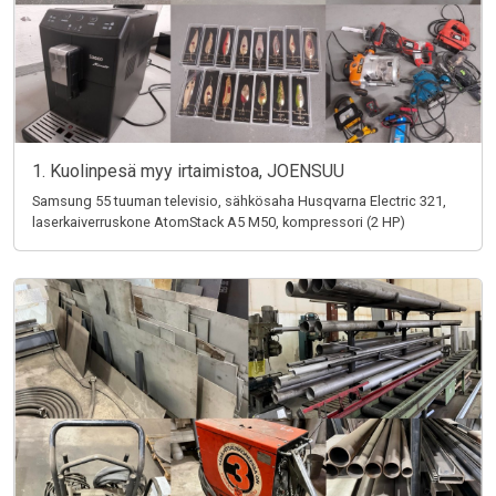
1. Kuolinpesä myy irtaimistoa, JOENSUU
Samsung 55 tuuman televisio, sähkösaha Husqvarna Electric 321,
laserkaiverruskone AtomStack A5 M50, kompressori (2 HP)