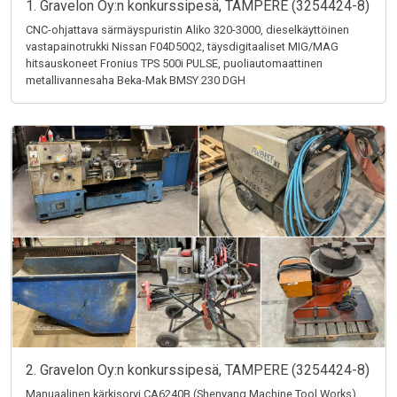
1. Gravelon Oy:n konkurssipesä, TAMPERE (3254424-8)
CNC-ohjattava särmäyspuristin Aliko 320-3000, dieselkäyttöinen
vastapainotrukki Nissan F04D50Q2, täysdigitaaliset MIG/MAG
hitsauskoneet Fronius TPS 500i PULSE, puoliautomaattinen
metallivannesaha Beka-Mak BMSY 230 DGH
2. Gravelon Oy:n konkurssipesä, TAMPERE (3254424-8)
Manuaalinen kärkisorvi CA6240B (Shenyang Machine Tool Works),