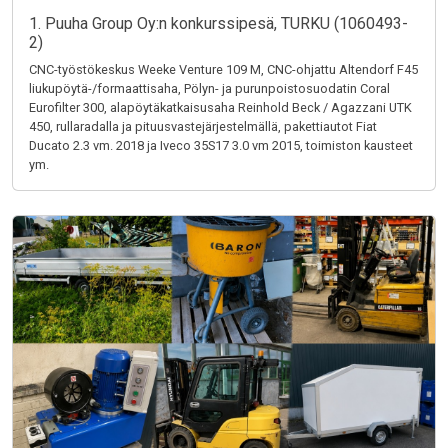
1. Puuha Group Oy:n konkurssipesä, TURKU (1060493-
2)
CNC-työstökeskus Weeke Venture 109 M, CNC-ohjattu Altendorf F45
liukupöytä-/formaattisaha, Pölyn- ja purunpoistosuodatin Coral
Eurofilter 300, alapöytäkatkaisusaha Reinhold Beck / Agazzani UTK
450, rullaradalla ja pituusvastejärjestelmällä, pakettiautot Fiat
Ducato 2.3 vm. 2018 ja Iveco 35S17 3.0 vm 2015, toimiston kausteet
ym.