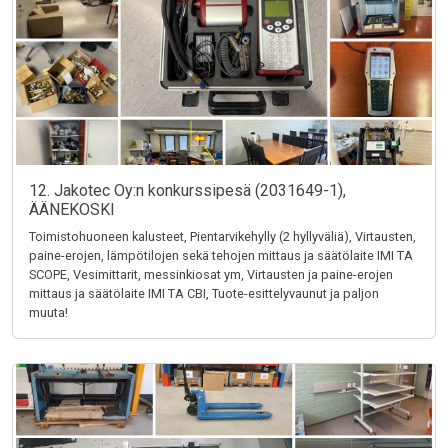
12. Jakotec Oy:n konkurssipesä (2031649-1),
ÄÄNEKOSKI
Toimistohuoneen kalusteet, Pientarvikehylly (2 hyllyväliä), Virtausten,
paine-erojen, lämpötilojen sekä tehojen mittaus ja säätölaite IMI TA
SCOPE, Vesimittarit, messinkiosat ym, Virtausten ja paine-erojen
mittaus ja säätölaite IMI TA CBI, Tuote-esittelyvaunut ja paljon
muuta!