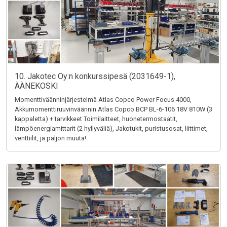
10. Jakotec Oy:n konkurssipesä (2031649-1),
ÄÄNEKOSKI
Momenttiväänninjärjestelmä Atlas Copco Power Focus 4000,
Akkumomenttiruuvinväännin Atlas Copco BCP BL-6-106 18V 810W (3
kappaletta) + tarvikkeet Toimilaitteet, huonetermostaatit,
lämpöenergiamittarit (2 hyllyväliä), Jakotukit, puristusosat, liittimet,
venttiilit, ja paljon muuta!