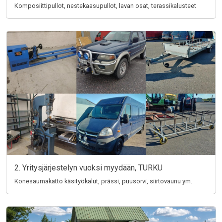
Komposiittipullot, nestekaasupullot, lavan osat, terassikalusteet
2. Yritysjärjestelyn vuoksi myydään, TURKU
Konesaumakatto käsityökalut, prässi, puusorvi, siirtovaunu ym.