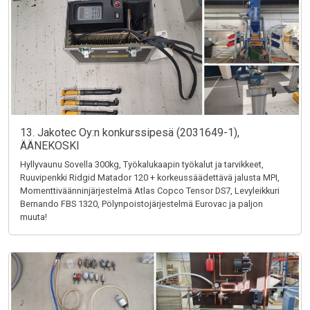
13. Jakotec Oy:n konkurssipesä (2031649-1),
ÄÄNEKOSKI
Hyllyvaunu Sovella 300kg, Työkalukaapin työkalut ja tarvikkeet,
Ruuvipenkki Ridgid Matador 120 + korkeussäädettävä jalusta MPI,
Momenttiväänninjärjestelmä Atlas Copco Tensor DS7, Levyleikkuri
Bernando FBS 1320, Pölynpoistojärjestelmä Eurovac ja paljon
muuta!