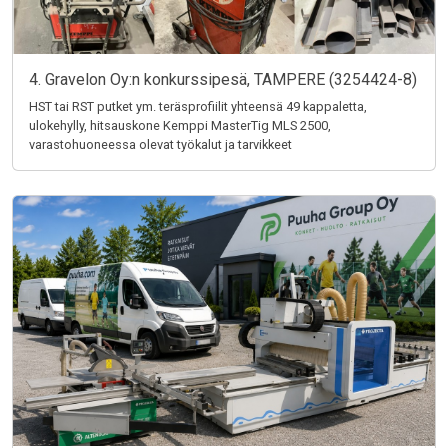
4. Gravelon Oy:n konkurssipesä, TAMPERE (3254424-8)
HST tai RST putket ym. teräsprofiilit yhteensä 49 kappaletta,
ulokehylly, hitsauskone Kemppi MasterTig MLS 2500,
varastohuoneessa olevat työkalut ja tarvikkeet