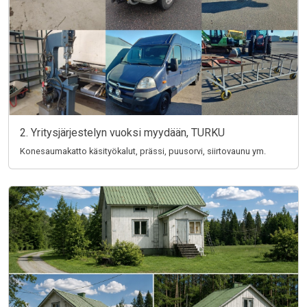
2. Yritysjärjestelyn vuoksi myydään, TURKU
Konesaumakatto käsityökalut, prässi, puusorvi, siirtovaunu ym.