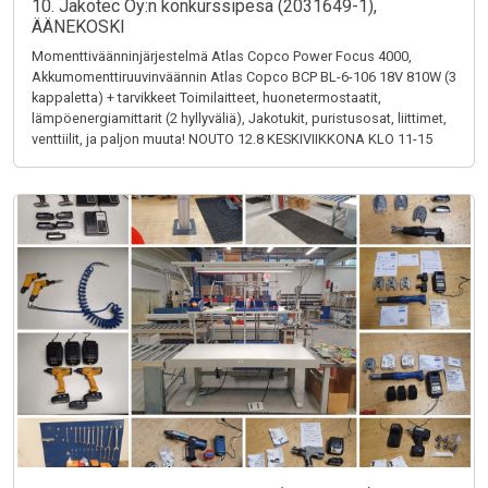
10. Jakotec Oy:n konkurssipesä (2031649-1),
ÄÄNEKOSKI
Momenttiväänninjärjestelmä Atlas Copco Power Focus 4000,
Akkumomenttiruuvinväännin Atlas Copco BCP BL-6-106 18V 810W (3
kappaletta) + tarvikkeet Toimilaitteet, huonetermostaatit,
lämpöenergiamittarit (2 hyllyväliä), Jakotukit, puristusosat, liittimet,
venttiilit, ja paljon muuta! NOUTO 12.8 KESKIVIIKKONA KLO 11-15