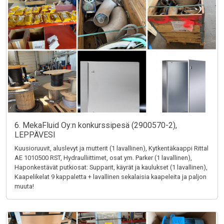
6. MekaFluid Oy:n konkurssipesä (2900570-2),
LEPPÄVESI
Kuusioruuvit, aluslevyt ja mutterit (1 lavallinen), Kytkentäkaappi Rittal
AE 1010500 RST, Hydraulliittimet, osat ym. Parker (1 lavallinen),
Haponkestävät putkiosat: Supparit, käyrät ja kaulukset (1 lavallinen),
Kaapelikelat 9 kappaletta + lavallinen sekalaisia kaapeleita ja paljon
muuta!