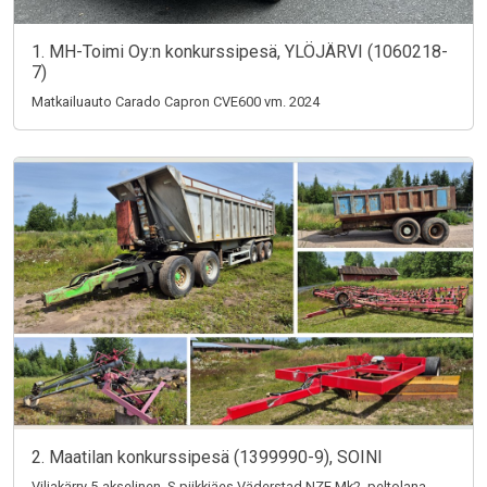
1. MH-Toimi Oy:n konkurssipesä, YLÖJÄRVI (1060218-
7)
Matkailuauto Carado Capron CVE600 vm. 2024
2. Maatilan konkurssipesä (1399990-9), SOINI
Viljakärry 5-akselinen, S-piikkiäes Väderstad NZE Mk2, peltolana