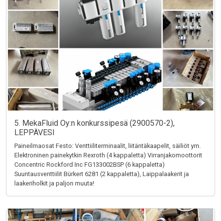
5. MekaFluid Oy:n konkurssipesä (2900570-2),
LEPPÄVESI
Paineilmaosat Festo: Venttiiliterminaalit, liitäntäkaapelit, säiliöt ym.
Elektroninen painekytkin Rexroth (4 kappaletta) Virranjakomoottorit
Concentric Rockford Inc FG133002BSP (6 kappaletta)
Suuntausventtiilit Bürkert 6281 (2 kappaletta), Laippalaakerit ja
laakeriholkit ja paljon muuta!