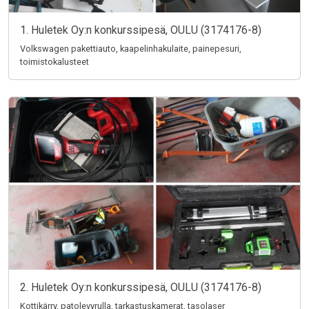
1. Huletek Oy:n konkurssipesä, OULU (3174176-8)
Volkswagen pakettiauto, kaapelinhakulaite, painepesuri,
toimistokalusteet
2. Huletek Oy:n konkurssipesä, OULU (3174176-8)
Kottikärry, patolevyrulla, tarkastuskamerat, tasolaser