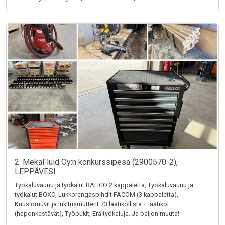
2. MekaFluid Oy:n konkurssipesä (2900570-2),
LEPPÄVESI
Työkaluvaunu ja työkalut BAHCO 2 kappaletta, Työkaluvaunu ja
työkalut BOXO, Lukkorengaspihdit FACOM (3 kappaletta),
Kuusioruuvit ja lukitusmutterit 73 laatikollista + laatikot
(haponkestävät), Työpukit, Erä työkaluja. Ja paljon muuta!