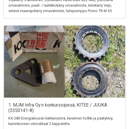
omavalmiste, paali- / laatikkokärry omavalmiste, lietekärry Vepi,
vetävä maanajokärry omavalmiste, lietepumppu Pomo TR M 35
1. MJM Infra Oy:n konkurssipesä, KITEE / JUUKA
(3350141-8)
KX-280 Energiakouran katkaisuterä, keräimen holkki ja päätylevy,
kaivinkoneen vetorattaat 2 kappaletta