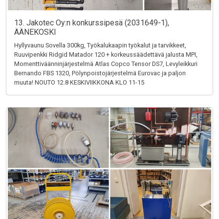
13. Jakotec Oy:n konkurssipesä (2031649-1),
ÄÄNEKOSKI
Hyllyvaunu Sovella 300kg, Työkalukaapin työkalut ja tarvikkeet,
Ruuvipenkki Ridgid Matador 120 + korkeussäädettävä jalusta MPI,
Momenttiväänninjärjestelmä Atlas Copco Tensor DS7, Levyleikkuri
Bernando FBS 1320, Pölynpoistojärjestelmä Eurovac ja paljon
muuta! NOUTO 12.8 KESKIVIIKKONA KLO 11-15