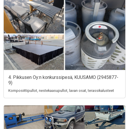
4. Pikkusen Oy:n konkurssipesä, KUUSAMO (2945877-
9)
Komposiittipullot, nestekaasupullot, lavan osat, terassikalusteet