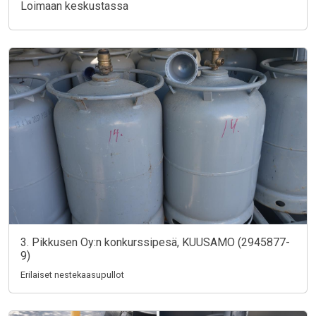
Loimaan keskustassa
3. Pikkusen Oy:n konkurssipesä, KUUSAMO (2945877-
9)
Erilaiset nestekaasupullot