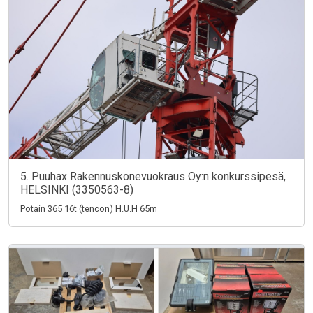
5. Puuhax Rakennuskonevuokraus Oy:n konkurssipesä,
HELSINKI (3350563-8)
Potain 365 16t (tencon) H.U.H 65m