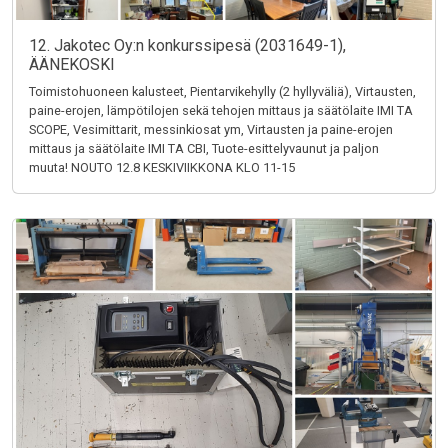
12. Jakotec Oy:n konkurssipesä (2031649-1),
ÄÄNEKOSKI
Toimistohuoneen kalusteet, Pientarvikehylly (2 hyllyväliä), Virtausten,
paine-erojen, lämpötilojen sekä tehojen mittaus ja säätölaite IMI TA
SCOPE, Vesimittarit, messinkiosat ym, Virtausten ja paine-erojen
mittaus ja säätölaite IMI TA CBI, Tuote-esittelyvaunut ja paljon
muuta! NOUTO 12.8 KESKIVIIKKONA KLO 11-15