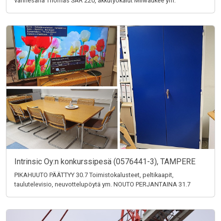
vannesaha Thomas SAR 220, akkutyökalut Milwaukee ym.
Intrinsic Oy:n konkurssipesä (0576441-3), TAMPERE
PIKAHUUTO PÄÄTTYY 30.7 Toimistokalusteet, peltikaapit,
taulutelevisio, neuvottelupöytä ym. NOUTO PERJANTAINA 31.7