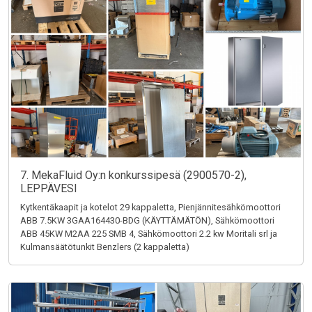
7. MekaFluid Oy:n konkurssipesä (2900570-2),
LEPPÄVESI
Kytkentäkaapit ja kotelot 29 kappaletta, Pienjännitesähkömoottori
ABB 7.5KW 3GAA164430-BDG (KÄYTTÄMÄTÖN), Sähkömoottori
ABB 45KW M2AA 225 SMB 4, Sähkömoottori 2.2 kw Moritali srl ja
Kulmansäätötunkit Benzlers (2 kappaletta)