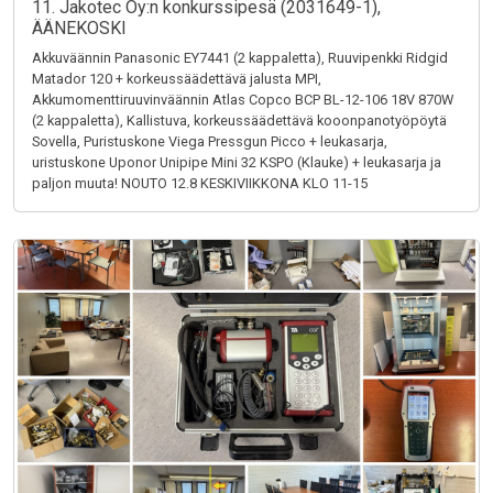
11. Jakotec Oy:n konkurssipesä (2031649-1),
ÄÄNEKOSKI
Akkuväännin Panasonic EY7441 (2 kappaletta), Ruuvipenkki Ridgid
Matador 120 + korkeussäädettävä jalusta MPI,
Akkumomenttiruuvinväännin Atlas Copco BCP BL-12-106 18V 870W
(2 kappaletta), Kallistuva, korkeussäädettävä kooonpanotyöpöytä
Sovella, Puristuskone Viega Pressgun Picco + leukasarja,
uristuskone Uponor Unipipe Mini 32 KSPO (Klauke) + leukasarja ja
paljon muuta! NOUTO 12.8 KESKIVIIKKONA KLO 11-15