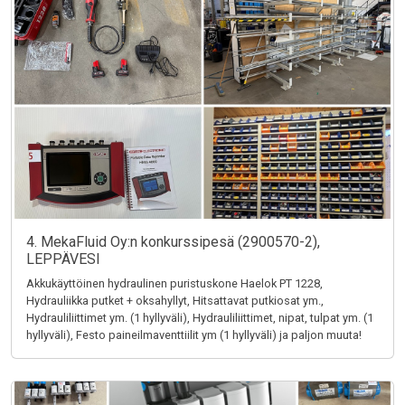
4. MekaFluid Oy:n konkurssipesä (2900570-2),
LEPPÄVESI
Akkukäyttöinen hydraulinen puristuskone Haelok PT 1228,
Hydrauliikka putket + oksahyllyt, Hitsattavat putkiosat ym.,
Hydrauliliittimet ym. (1 hyllyväli), Hydrauliliittimet, nipat, tulpat ym. (1
hyllyväli), Festo paineilmaventtiilit ym (1 hyllyväli) ja paljon muuta!