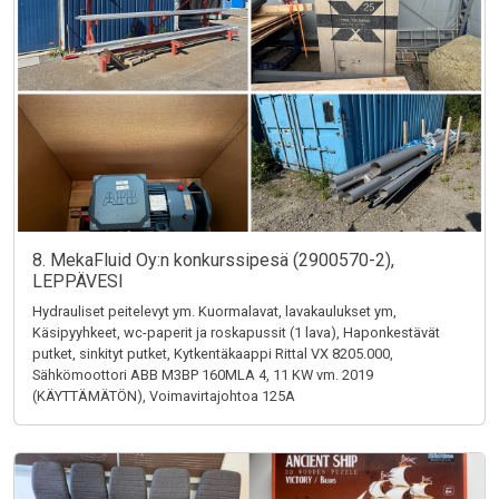
8. MekaFluid Oy:n konkurssipesä (2900570-2),
LEPPÄVESI
Hydrauliset peitelevyt ym. Kuormalavat, lavakaulukset ym,
Käsipyyhkeet, wc-paperit ja roskapussit (1 lava), Haponkestävät
putket, sinkityt putket, Kytkentäkaappi Rittal VX 8205.000,
Sähkömoottori ABB M3BP 160MLA 4, 11 KW vm. 2019
(KÄYTTÄMÄTÖN), Voimavirtajohtoa 125A