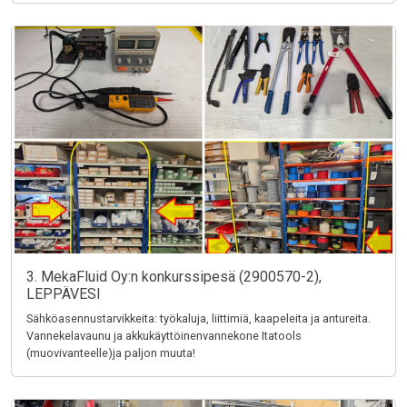
3. MekaFluid Oy:n konkurssipesä (2900570-2),
LEPPÄVESI
Sähköasennustarvikkeita: työkaluja, liittimiä, kaapeleita ja antureita.
Vannekelavaunu ja akkukäyttöinenvannekone Itatools
(muovivanteelle)ja paljon muuta!