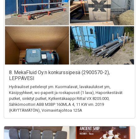
8. MekaFluid Oy:n konkurssipesä (2900570-2),
LEPPÄVESI
Hydrauliset peitelevyt ym. Kuormalavat, lavakaulukset ym,
Käsipyyhkeet, wc-paperit ja roskapussit (1 lava), Haponkestävät
putket, sinkityt putket, Kytkentäkaappi Rittal VX 8205.000,
Sähkömoottori ABB M3BP 160MLA 4, 11 KW vm. 2019
(KÄYTTÄMÄTÖN), Voimavirtajohtoa 125A