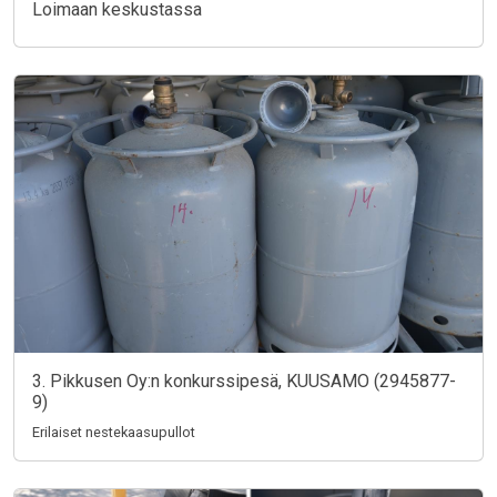
Loimaan keskustassa
3. Pikkusen Oy:n konkurssipesä, KUUSAMO (2945877-
9)
Erilaiset nestekaasupullot