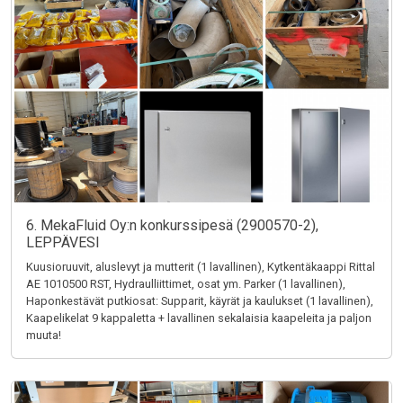
6. MekaFluid Oy:n konkurssipesä (2900570-2),
LEPPÄVESI
Kuusioruuvit, aluslevyt ja mutterit (1 lavallinen), Kytkentäkaappi Rittal
AE 1010500 RST, Hydraulliittimet, osat ym. Parker (1 lavallinen),
Haponkestävät putkiosat: Supparit, käyrät ja kaulukset (1 lavallinen),
Kaapelikelat 9 kappaletta + lavallinen sekalaisia kaapeleita ja paljon
muuta!