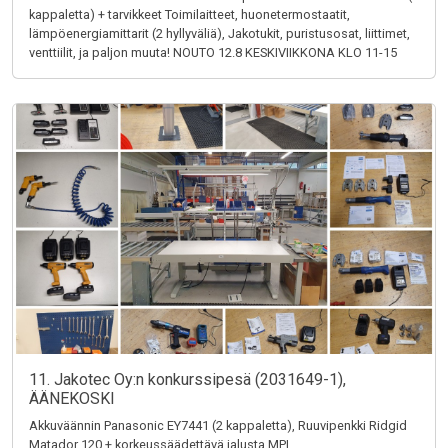
kappaletta) + tarvikkeet Toimilaitteet, huonetermostaatit,
lämpöenergiamittarit (2 hyllyväliä), Jakotukit, puristusosat, liittimet,
venttiilit, ja paljon muuta! NOUTO 12.8 KESKIVIIKKONA KLO 11-15
11. Jakotec Oy:n konkurssipesä (2031649-1),
ÄÄNEKOSKI
Akkuväännin Panasonic EY7441 (2 kappaletta), Ruuvipenkki Ridgid
Matador 120 + korkeussäädettävä jalusta MPI,