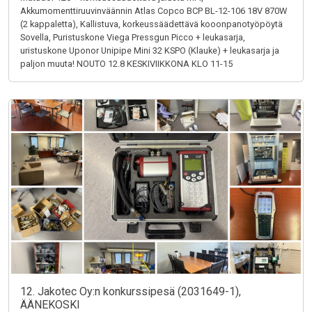
Akkumomenttiruuvinväännin Atlas Copco BCP BL-12-106 18V 870W
(2 kappaletta), Kallistuva, korkeussäädettävä kooonpanotyöpöytä
Sovella, Puristuskone Viega Pressgun Picco + leukasarja,
uristuskone Uponor Unipipe Mini 32 KSPO (Klauke) + leukasarja ja
paljon muuta! NOUTO 12.8 KESKIVIIKKONA KLO 11-15
12. Jakotec Oy:n konkurssipesä (2031649-1),
ÄÄNEKOSKI