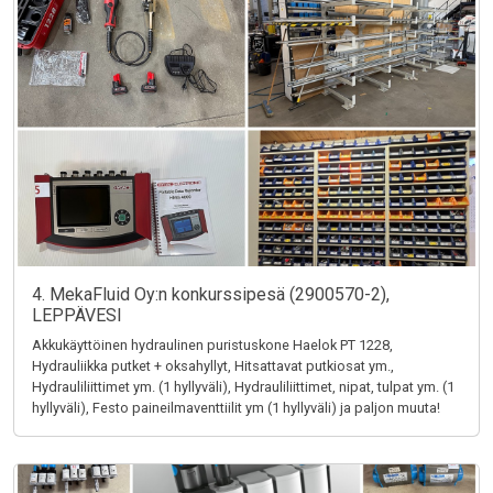
4. MekaFluid Oy:n konkurssipesä (2900570-2),
LEPPÄVESI
Akkukäyttöinen hydraulinen puristuskone Haelok PT 1228,
Hydrauliikka putket + oksahyllyt, Hitsattavat putkiosat ym.,
Hydrauliliittimet ym. (1 hyllyväli), Hydrauliliittimet, nipat, tulpat ym. (1
hyllyväli), Festo paineilmaventtiilit ym (1 hyllyväli) ja paljon muuta!