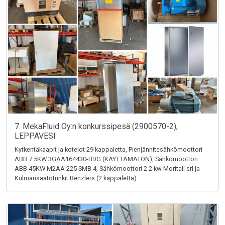
7. MekaFluid Oy:n konkurssipesä (2900570-2),
LEPPÄVESI
Kytkentäkaapit ja kotelot 29 kappaletta, Pienjännitesähkömoottori
ABB 7.5KW 3GAA164430-BDG (KÄYTTÄMÄTÖN), Sähkömoottori
ABB 45KW M2AA 225 SMB 4, Sähkömoottori 2.2 kw Moritali srl ja
Kulmansäätötunkit Benzlers (2 kappaletta)