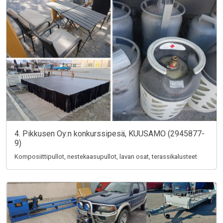
4. Pikkusen Oy:n konkurssipesä, KUUSAMO (2945877-
9)
Komposiittipullot, nestekaasupullot, lavan osat, terassikalusteet