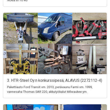
Nokia 8110 4G
3. HTR-Steel Oy:n konkurssipesä, ALAVUS (2272112-4)
Pakettiauto Ford Transit vm. 2013, perävaunu Farmi vm. 1999,
vannesaha Thomas SAR 220, akkutyökalut Milwaukee ym.