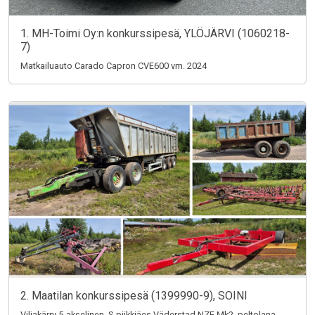
1. MH-Toimi Oy:n konkurssipesä, YLÖJÄRVI (1060218-
7)
Matkailuauto Carado Capron CVE600 vm. 2024
2. Maatilan konkurssipesä (1399990-9), SOINI
Viljakärry 5-akselinen, S-piikkiäes Väderstad NZE Mk2, peltolana