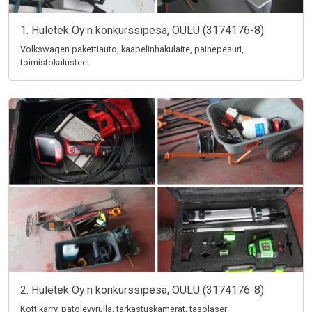
1. Huletek Oy:n konkurssipesä, OULU (3174176-8)
Volkswagen pakettiauto, kaapelinhakulaite, painepesuri,
toimistokalusteet
2. Huletek Oy:n konkurssipesä, OULU (3174176-8)
Kottikärry, patolevyrulla, tarkastuskamerat, tasolaser