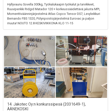
Hyllyvaunu Sovella 300kg, Työkalukaapin työkalut ja tarvikkeet,
Ruuvipenkki Ridgid Matador 120 + korkeussäädettävä jalusta MPI,
Momenttiväänninjärjestelmä Atlas Copco Tensor DS7, Levyleikkuri
Bernando FBS 1320, Pölynpoistojärjestelmä Eurovac ja paljon
muuta! NOUTO 12.8 KESKIVIIKKONA KLO 11-15
14. Jakotec Oy:n konkurssipesä (2031649-1),
ÄÄNEKOSKI