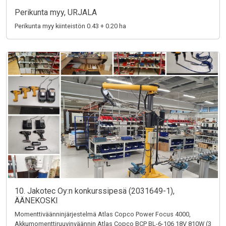
Perikunta myy, URJALA
Perikunta myy kiinteistön 0.43 + 0.20 ha
10. Jakotec Oy:n konkurssipesä (2031649-1),
ÄÄNEKOSKI
Momenttiväänninjärjestelmä Atlas Copco Power Focus 4000,
Akkumomenttiruuvinväännin Atlas Copco BCP BL-6-106 18V 810W (3