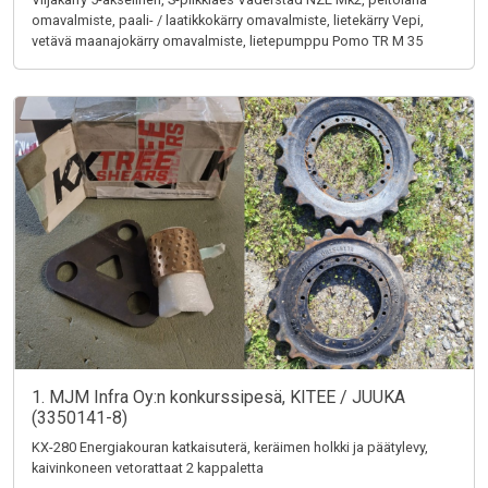
omavalmiste, paali- / laatikkokärry omavalmiste, lietekärry Vepi,
vetävä maanajokärry omavalmiste, lietepumppu Pomo TR M 35
1. MJM Infra Oy:n konkurssipesä, KITEE / JUUKA
(3350141-8)
KX-280 Energiakouran katkaisuterä, keräimen holkki ja päätylevy,
kaivinkoneen vetorattaat 2 kappaletta