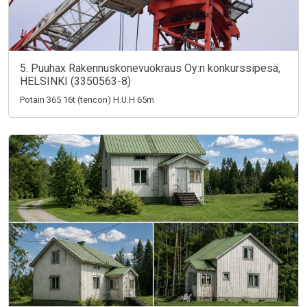
5. Puuhax Rakennuskonevuokraus Oy:n konkurssipesä,
HELSINKI (3350563-8)
Potain 365 16t (tencon) H.U.H 65m