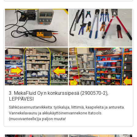
3. MekaFluid Oy:n konkurssipesä (2900570-2),
LEPPÄVESI
Sähköasennustarvikkeita: työkaluja, liittimiä, kaapeleita ja antureita.
Vannekelavaunu ja akkukäyttöinenvannekone Itatools
(muovivanteelle)ja paljon muuta!