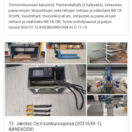
Toimistohuoneen kalusteet, Pientarvikehylly (2 hyllyväliä), Virtausten,
paine-erojen, lämpötilojen sekä tehojen mittaus ja säätölaite IMI TA
SCOPE, Vesimittarit, messinkiosat ym, Virtausten ja paine-erojen
mittaus ja säätölaite IMI TA CBI, Tuote-esittelyvaunut ja paljon
muuta! NOUTO 12.8 KESKIVIIKKONA KLO 11-15
13. Jakotec Oy:n konkurssipesä (2031649-1),
ÄÄNEKOSKI