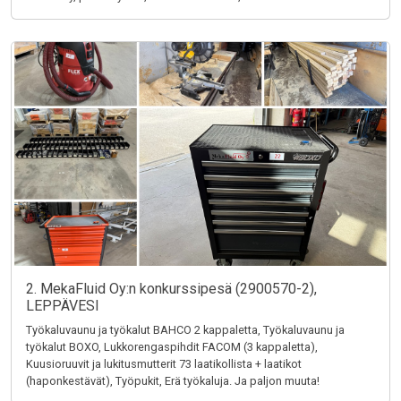
2. MekaFluid Oy:n konkurssipesä (2900570-2),
LEPPÄVESI
Työkaluvaunu ja työkalut BAHCO 2 kappaletta, Työkaluvaunu ja
työkalut BOXO, Lukkorengaspihdit FACOM (3 kappaletta),
Kuusioruuvit ja lukitusmutterit 73 laatikollista + laatikot
(haponkestävät), Työpukit, Erä työkaluja. Ja paljon muuta!