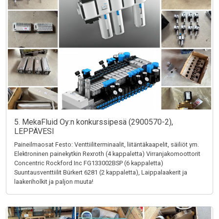
5. MekaFluid Oy:n konkurssipesä (2900570-2),
LEPPÄVESI
Paineilmaosat Festo: Venttiiliterminaalit, liitäntäkaapelit, säiliöt ym.
Elektroninen painekytkin Rexroth (4 kappaletta) Virranjakomoottorit
Concentric Rockford Inc FG133002BSP (6 kappaletta)
Suuntausventtiilit Bürkert 6281 (2 kappaletta), Laippalaakerit ja
laakeriholkit ja paljon muuta!