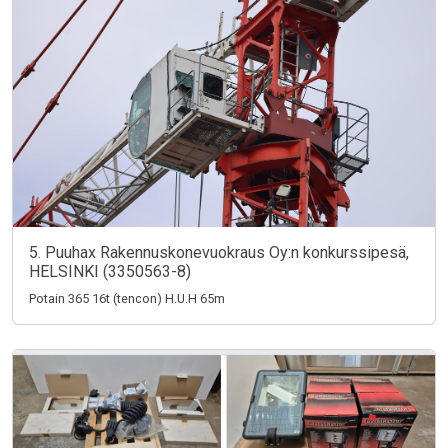
5. Puuhax Rakennuskonevuokraus Oy:n konkurssipesä,
HELSINKI (3350563-8)
Potain 365 16t (tencon) H.U.H 65m