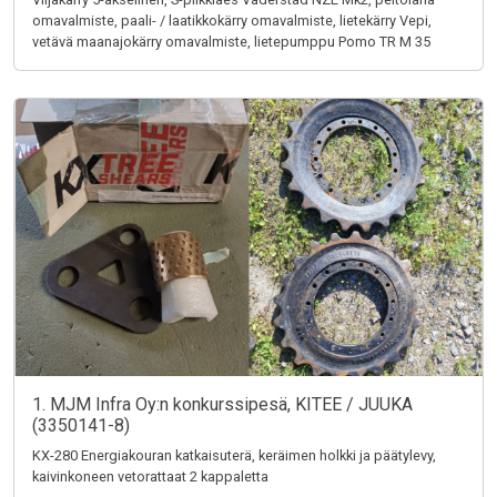
omavalmiste, paali- / laatikkokärry omavalmiste, lietekärry Vepi,
vetävä maanajokärry omavalmiste, lietepumppu Pomo TR M 35
1. MJM Infra Oy:n konkurssipesä, KITEE / JUUKA
(3350141-8)
KX-280 Energiakouran katkaisuterä, keräimen holkki ja päätylevy,
kaivinkoneen vetorattaat 2 kappaletta