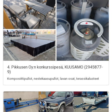
4. Pikkusen Oy:n konkurssipesä, KUUSAMO (2945877-
9)
Komposiittipullot, nestekaasupullot, lavan osat, terassikalusteet