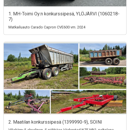
1. MH-Toimi Oy:n konkurssipesä, YLÖJÄRVI (1060218-
7)
Matkailuauto Carado Capron CVE600 vm. 2024
2. Maatilan konkurssipesä (1399990-9), SOINI
Viljakärry 5-akselinen, S-piikkiäes Väderstad NZE Mk2, peltolana