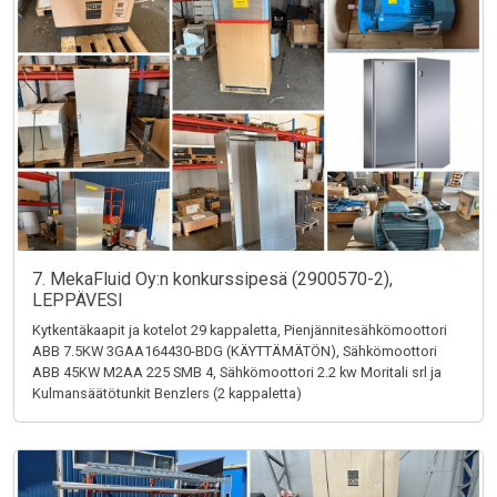
7. MekaFluid Oy:n konkurssipesä (2900570-2),
LEPPÄVESI
Kytkentäkaapit ja kotelot 29 kappaletta, Pienjännitesähkömoottori
ABB 7.5KW 3GAA164430-BDG (KÄYTTÄMÄTÖN), Sähkömoottori
ABB 45KW M2AA 225 SMB 4, Sähkömoottori 2.2 kw Moritali srl ja
Kulmansäätötunkit Benzlers (2 kappaletta)