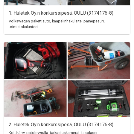
1. Huletek Oy:n konkurssipesä, OULU (3174176-8)
Volkswagen pakettiauto, kaapelinhakulaite, painepesuri,
toimistokalusteet
2. Huletek Oy:n konkurssipesä, OULU (3174176-8)
Kottikärry, patolevyrulla, tarkastuskamerat, tasolaser