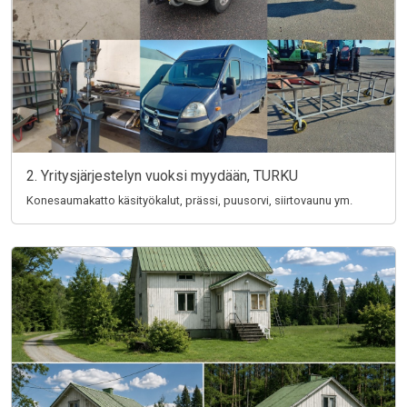
2. Yritysjärjestelyn vuoksi myydään, TURKU
Konesaumakatto käsityökalut, prässi, puusorvi, siirtovaunu ym.