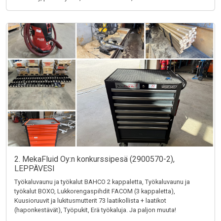
2. MekaFluid Oy:n konkurssipesä (2900570-2),
LEPPÄVESI
Työkaluvaunu ja työkalut BAHCO 2 kappaletta, Työkaluvaunu ja
työkalut BOXO, Lukkorengaspihdit FACOM (3 kappaletta),
Kuusioruuvit ja lukitusmutterit 73 laatikollista + laatikot
(haponkestävät), Työpukit, Erä työkaluja. Ja paljon muuta!