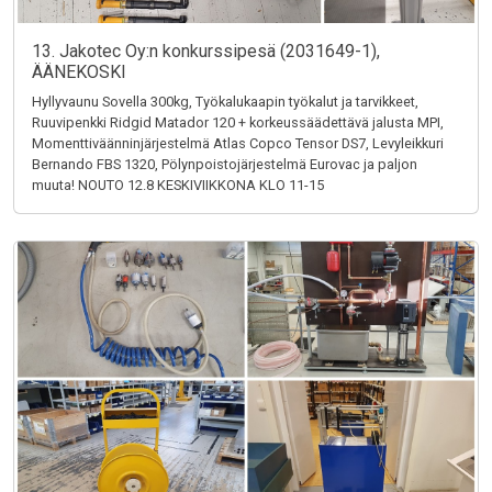
13. Jakotec Oy:n konkurssipesä (2031649-1),
ÄÄNEKOSKI
Hyllyvaunu Sovella 300kg, Työkalukaapin työkalut ja tarvikkeet,
Ruuvipenkki Ridgid Matador 120 + korkeussäädettävä jalusta MPI,
Momenttiväänninjärjestelmä Atlas Copco Tensor DS7, Levyleikkuri
Bernando FBS 1320, Pölynpoistojärjestelmä Eurovac ja paljon
muuta! NOUTO 12.8 KESKIVIIKKONA KLO 11-15