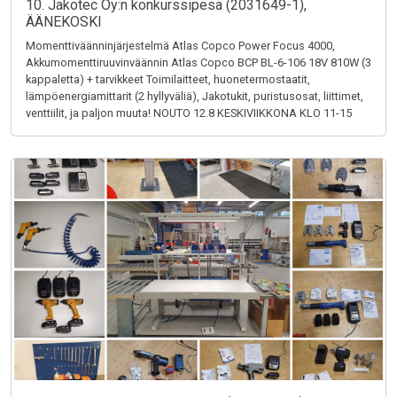
10. Jakotec Oy:n konkurssipesä (2031649-1),
ÄÄNEKOSKI
Momenttiväänninjärjestelmä Atlas Copco Power Focus 4000,
Akkumomenttiruuvinväännin Atlas Copco BCP BL-6-106 18V 810W (3
kappaletta) + tarvikkeet Toimilaitteet, huonetermostaatit,
lämpöenergiamittarit (2 hyllyväliä), Jakotukit, puristusosat, liittimet,
venttiilit, ja paljon muuta! NOUTO 12.8 KESKIVIIKKONA KLO 11-15