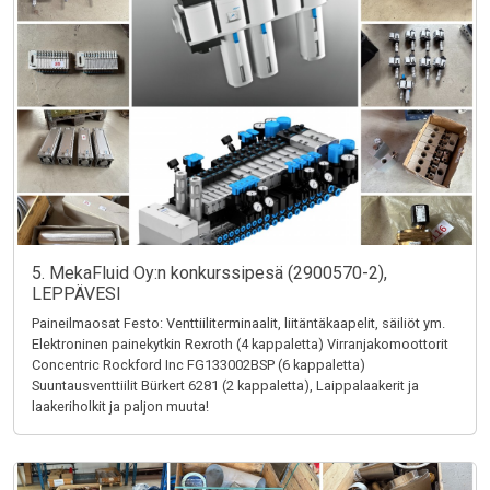
5. MekaFluid Oy:n konkurssipesä (2900570-2),
LEPPÄVESI
Paineilmaosat Festo: Venttiiliterminaalit, liitäntäkaapelit, säiliöt ym.
Elektroninen painekytkin Rexroth (4 kappaletta) Virranjakomoottorit
Concentric Rockford Inc FG133002BSP (6 kappaletta)
Suuntausventtiilit Bürkert 6281 (2 kappaletta), Laippalaakerit ja
laakeriholkit ja paljon muuta!