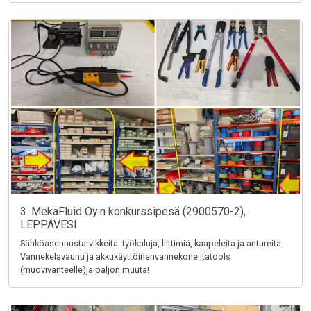
3. MekaFluid Oy:n konkurssipesä (2900570-2),
LEPPÄVESI
Sähköasennustarvikkeita: työkaluja, liittimiä, kaapeleita ja antureita.
Vannekelavaunu ja akkukäyttöinenvannekone Itatools
(muovivanteelle)ja paljon muuta!