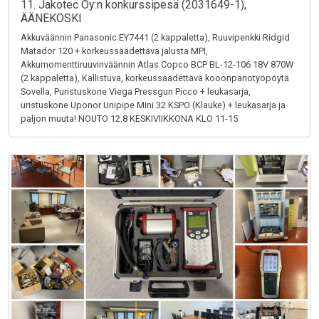
11. Jakotec Oy:n konkurssipesä (2031649-1),
ÄÄNEKOSKI
Akkuväännin Panasonic EY7441 (2 kappaletta), Ruuvipenkki Ridgid
Matador 120 + korkeussäädettävä jalusta MPI,
Akkumomenttiruuvinväännin Atlas Copco BCP BL-12-106 18V 870W
(2 kappaletta), Kallistuva, korkeussäädettävä kooonpanotyöpöytä
Sovella, Puristuskone Viega Pressgun Picco + leukasarja,
uristuskone Uponor Unipipe Mini 32 KSPO (Klauke) + leukasarja ja
paljon muuta! NOUTO 12.8 KESKIVIIKKONA KLO 11-15