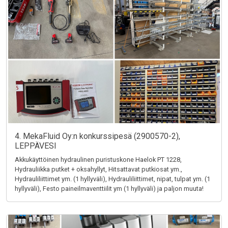
4. MekaFluid Oy:n konkurssipesä (2900570-2),
LEPPÄVESI
Akkukäyttöinen hydraulinen puristuskone Haelok PT 1228,
Hydrauliikka putket + oksahyllyt, Hitsattavat putkiosat ym.,
Hydrauliliittimet ym. (1 hyllyväli), Hydrauliliittimet, nipat, tulpat ym. (1
hyllyväli), Festo paineilmaventtiilit ym (1 hyllyväli) ja paljon muuta!