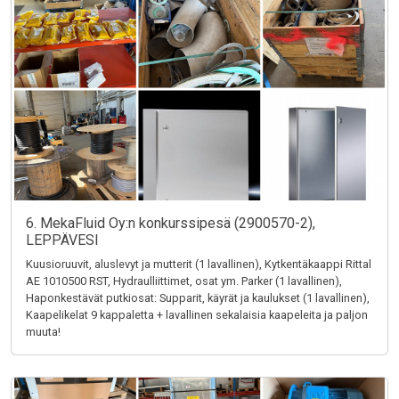
6. MekaFluid Oy:n konkurssipesä (2900570-2),
LEPPÄVESI
Kuusioruuvit, aluslevyt ja mutterit (1 lavallinen), Kytkentäkaappi Rittal
AE 1010500 RST, Hydraulliittimet, osat ym. Parker (1 lavallinen),
Haponkestävät putkiosat: Supparit, käyrät ja kaulukset (1 lavallinen),
Kaapelikelat 9 kappaletta + lavallinen sekalaisia kaapeleita ja paljon
muuta!