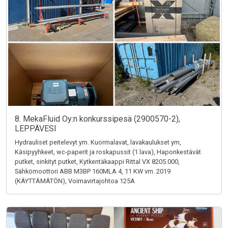
8. MekaFluid Oy:n konkurssipesä (2900570-2),
LEPPÄVESI
Hydrauliset peitelevyt ym. Kuormalavat, lavakaulukset ym,
Käsipyyhkeet, wc-paperit ja roskapussit (1 lava), Haponkestävät
putket, sinkityt putket, Kytkentäkaappi Rittal VX 8205.000,
Sähkömoottori ABB M3BP 160MLA 4, 11 KW vm. 2019
(KÄYTTÄMÄTÖN), Voimavirtajohtoa 125A