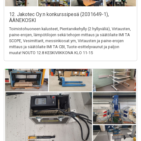
12. Jakotec Oy:n konkurssipesä (2031649-1),
ÄÄNEKOSKI
Toimistohuoneen kalusteet, Pientarvikehylly (2 hyllyväliä), Virtausten,
paine-erojen, lämpötilojen sekä tehojen mittaus ja säätölaite IMI TA
SCOPE, Vesimittarit, messinkiosat ym, Virtausten ja paine-erojen
mittaus ja säätölaite IMI TA CBI, Tuote-esittelyvaunut ja paljon
muuta! NOUTO 12.8 KESKIVIIKKONA KLO 11-15