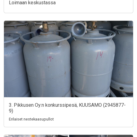
Loimaan keskustassa
3. Pikkusen Oy:n konkurssipesä, KUUSAMO (2945877-
9)
Erilaiset nestekaasupullot