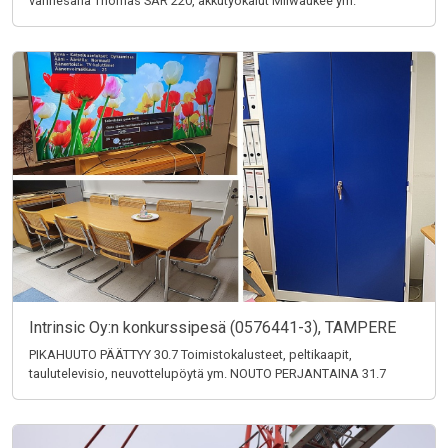
vannesaha Thomas SAR 220, akkutyökalut Milwaukee ym.
Intrinsic Oy:n konkurssipesä (0576441-3), TAMPERE
PIKAHUUTO PÄÄTTYY 30.7 Toimistokalusteet, peltikaapit,
taulutelevisio, neuvottelupöytä ym. NOUTO PERJANTAINA 31.7