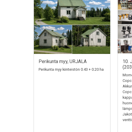
Perikunta myy, URJALA
10. 
(20
Perikunta myy kiinteistön 0.43 + 0.20 ha
Momen
Copc
Akkum
Copc
kappa
huone
lämpö
Jakotu
ventti