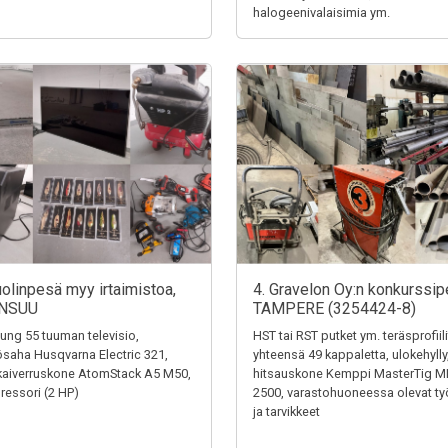
halogeenivalaisimia ym.
uolinpesä myy irtaimistoa,
4. Gravelon Oy:n konkurssip
NSUU
TAMPERE (3254424-8)
ng 55 tuuman televisio,
HST tai RST putket ym. teräsprofiili
saha Husqvarna Electric 321,
yhteensä 49 kappaletta, ulokehylly
kaiverruskone AtomStack A5 M50,
hitsauskone Kemppi MasterTig M
essori (2 HP)
2500, varastohuoneessa olevat ty
ja tarvikkeet