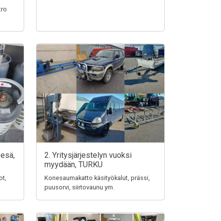
tro
pesä,
2. Yritysjärjestelyn vuoksi
myydään, TURKU
ot,
Konesaumakatto käsityökalut, prässi,
puusorvi, siirtovaunu ym.