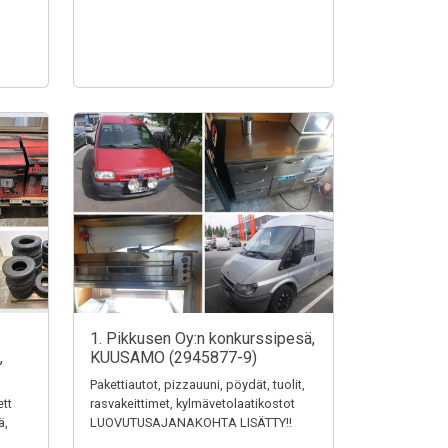
1. Pikkusen Oy:n konkurssipesä,
,
KUUSAMO (2945877-9)
Pakettiautot, pizzauuni, pöydät, tuolit,
ett
rasvakeittimet, kylmävetolaatikostot
ä,
LUOVUTUSAJANAKOHTA LISÄTTY!!