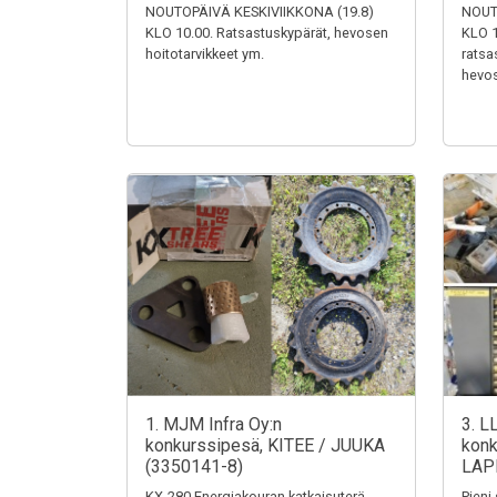
NOUTOPÄIVÄ KESKIVIIKKONA (19.8)
NOUT
KLO 10.00. Ratsastuskypärät, hevosen
KLO 1
hoitotarvikkeet ym.
ratsa
hevos
1. MJM Infra Oy:n
3. L
konkurssipesä, KITEE / JUUKA
konk
(3350141-8)
LAP
KX-280 Energiakouran katkaisuterä,
Pieni 