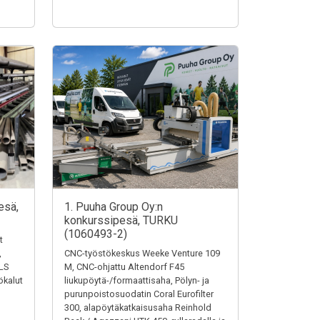
esä,
1. Puuha Group Oy:n
konkurssipesä, TURKU
(1060493-2)
t
,
CNC-työstökeskus Weeke Venture 109
LS
M, CNC-ohjattu Altendorf F45
ökalut
liukupöytä-/formaattisaha, Pölyn- ja
purunpoistosuodatin Coral Eurofilter
300, alapöytäkatkaisusaha Reinhold