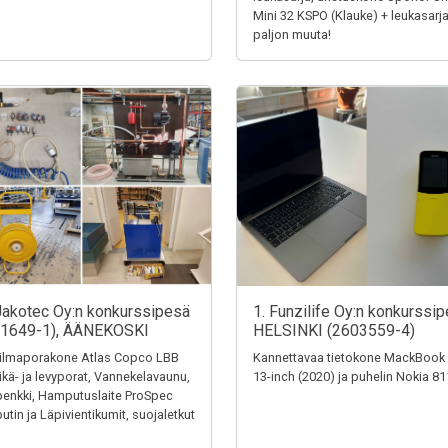
Mini 32 KSPO (Klauke) + leukasarja
paljon muuta!
Jakotec Oy:n konkurssipesä
1. Funzilife Oy:n konkurssip
31649-1), ÄÄNEKOSKI
HELSINKI (2603559-4)
ilmaporakone Atlas Copco LBB
Kannettavaa tietokone MackBook
eikä- ja levyporat, Vannekelavaunu,
13-inch (2020) ja puhelin Nokia 8
penkki, Hamputuslaite ProSpec
tin ja Läpivientikumit, suojaletkut