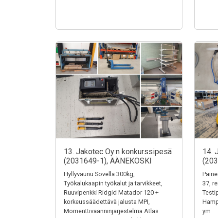
13. Jakotec Oy:n konkurssipesä
14. 
(2031649-1), ÄÄNEKOSKI
(20
Hyllyvaunu Sovella 300kg,
Paine
Työkalukaapin työkalut ja tarvikkeet,
37, r
Ruuvipenkki Ridgid Matador 120 +
Testi
korkeussäädettävä jalusta MPI,
Hampu
Momenttiväänninjärjestelmä Atlas
ym