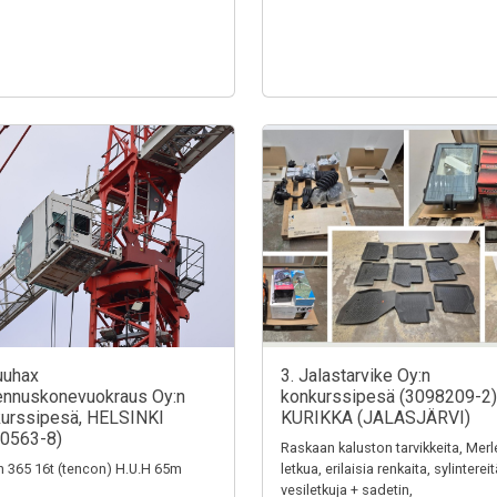
uuhax
3. Jalastarvike Oy:n
nnuskonevuokraus Oy:n
konkurssipesä (3098209-2)
urssipesä, HELSINKI
KURIKKA (JALASJÄRVI)
0563-8)
Raskaan kaluston tarvikkeita, Merl
n 365 16t (tencon) H.U.H 65m
letkua, erilaisia renkaita, sylintereit
vesiletkuja + sadetin,