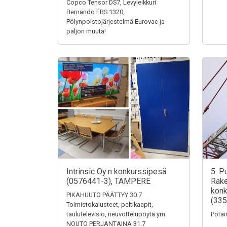
Copco Tensor DS7, Levyleikkuri
Bernando FBS 1320,
Pölynpoistojärjestelmä Eurovac ja
paljon muuta!
Intrinsic Oy:n konkurssipesä
5. P
(0576441-3), TAMPERE
Rake
konk
PIKAHUUTO PÄÄTTYY 30.7
(335
Toimistokalusteet, peltikaapit,
taulutelevisio, neuvottelupöytä ym.
Potai
NOUTO PERJANTAINA 31.7