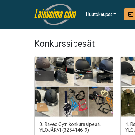
Huutokaupat
Konkurssipesät
3. Ravec Oy:n konkurssipesä,
4. R
YLÖJÄRVI (3254146-9)
YLÖ