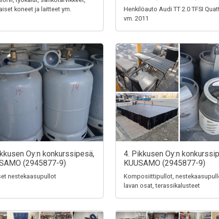
aiset koneet ja laitteet ym.
Henkilöauto Audi TT 2.0 TFSI Quat
vm. 2011
ikkusen Oy:n konkurssipesä,
4. Pikkusen Oy:n konkurssi
SAMO (2945877-9)
KUUSAMO (2945877-9)
iset nestekaasupullot
Komposiittipullot, nestekaasupull
lavan osat, terassikalusteet