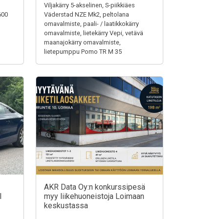
Viljakärry 5-akselinen, S-piikkiäes
600
Väderstad NZE Mk2, peltolana
omavalmiste, paali- / laatikkokärry
omavalmiste, lietekärry Vepi, vetävä
maanajokärry omavalmiste,
lietepumppu Pomo TR M 35
AKR Data Oy:n konkurssipesä
I
myy liikehuoneistoja Loimaan
keskustassa