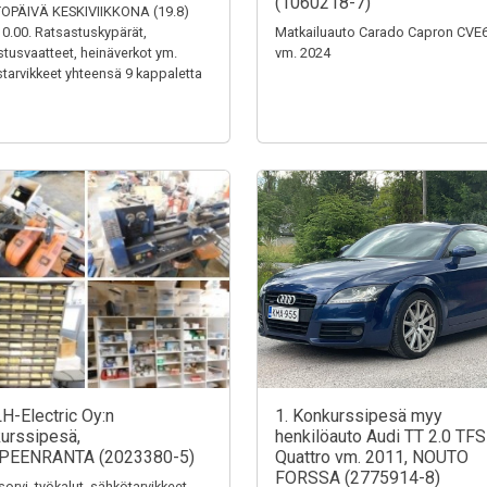
(1060218-7)
OPÄIVÄ KESKIVIIKKONA (19.8)
0.00. Ratsastuskypärät,
Matkailuauto Carado Capron CVE
stusvaatteet, heinäverkot ym.
vm. 2024
tarvikkeet yhteensä 9 kappaletta
LH-Electric Oy:n
1. Konkurssipesä myy
urssipesä,
henkilöauto Audi TT 2.0 TFS
PEENRANTA (2023380-5)
Quattro vm. 2011, NOUTO
FORSSA (2775914-8)
sorvi, työkalut, sähkötarvikkeet,