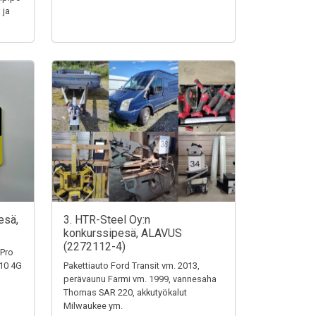
 ja
esä,
3. HTR-Steel Oy:n
konkurssipesä, ALAVUS
(2272112-4)
 Pro
110 4G
Pakettiauto Ford Transit vm. 2013,
perävaunu Farmi vm. 1999, vannesaha
Thomas SAR 220, akkutyökalut
Milwaukee ym.