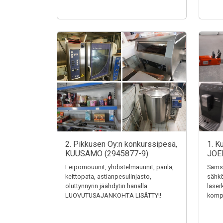
2. Pikkusen Oy:n konkurssipesä,
1. K
KUUSAMO (2945877-9)
JOE
Leipomouunit, yhdistelmäuunit, parila,
Samsu
keittopata, astianpesulinjasto,
sähkö
oluttynnyrin jäähdytin hanalla
laser
LUOVUTUSAJANKOHTA LISÄTTY!!
kompr