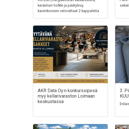
keräimen holkki ja päätylevy,
sekal
kaivinkoneen vetorattaat 2 kappaletta
AKR Data Oy:n konkurssipesä
3. P
myy kellarivaraston Loimaan
KUU
keskustassa
Erila