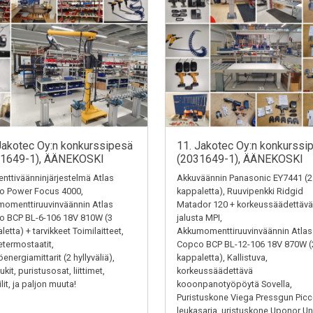
Jakotec Oy:n konkurssipesä
11. Jakotec Oy:n konkurssi
31649-1), ÄÄNEKOSKI
(2031649-1), ÄÄNEKOSKI
ttiväänninjärjestelmä Atlas
Akkuväännin Panasonic EY7441 (2
o Power Focus 4000,
kappaletta), Ruuvipenkki Ridgid
omenttiruuvinväännin Atlas
Matador 120 + korkeussäädettävä
o BCP BL-6-106 18V 810W (3
jalusta MPI,
letta) + tarvikkeet Toimilaitteet,
Akkumomenttiruuvinväännin Atlas
termostaatit,
Copco BCP BL-12-106 18V 870W (
energiamittarit (2 hyllyväliä),
kappaletta), Kallistuva,
kit, puristusosat, liittimet,
korkeussäädettävä
ilit, ja paljon muuta!
kooonpanotyöpöytä Sovella,
Puristuskone Viega Pressgun Picc
leukasarja, uristuskone Uponor Un