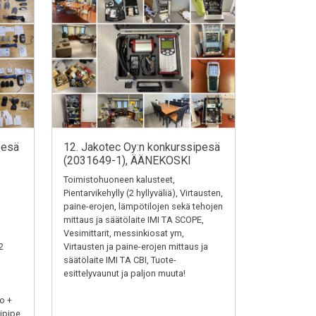
pesä
12. Jakotec Oy:n konkurssipesä
(2031649-1), ÄÄNEKOSKI
Toimistohuoneen kalusteet,
Pientarvikehylly (2 hyllyväliä), Virtausten,
paine-erojen, lämpötilojen sekä tehojen
mittaus ja säätölaite IMI TA SCOPE,
Vesimittarit, messinkiosat ym,
2
Virtausten ja paine-erojen mittaus ja
säätölaite IMI TA CBI, Tuote-
esittelyvaunut ja paljon muuta!
o +
ipipe