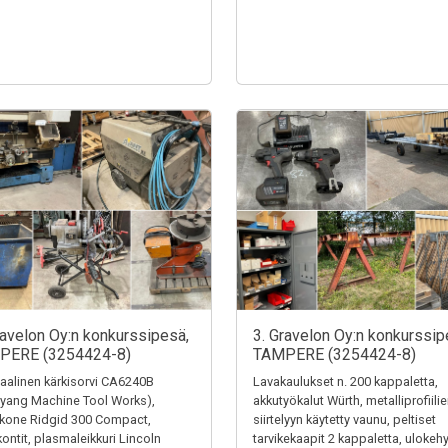
ravelon Oy:n konkurssipesä,
3. Gravelon Oy:n konkurssip
PERE (3254424-8)
TAMPERE (3254424-8)
alinen kärkisorvi CA6240B
Lavakaulukset n. 200 kappaletta,
yang Machine Tool Works),
akkutyökalut Würth, metalliprofiili
ekone Ridgid 300 Compact,
siirtelyyn käytetty vaunu, peltiset
kontit, plasmaleikkuri Lincoln
tarvikekaapit 2 kappaletta, ulokehy