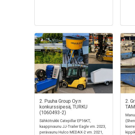
2. Puuha Group Oy:n
2. G
konkurssipesä, TURKU
TAM
(1060493-2)
Manua
Sähkötrukki Catepillar EP16KT,
(Shen
kaappivaunu JJ-Trailer Eagle vm. 2023,
kierr
perävaunu Hulco MEDAX-2 vm. 2021,
kippi