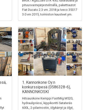
Beck / Agazzani UTK 450, rullaradalla ja
pituusvastejärjestelmällä, pakettiautot
Fiat Ducato 2.3 vm. 2018 ja Iveco 35S17
3.0 vm 2015, toimiston kausteet ym.
esä,
1. Kannonkone Oy:n
konkurssipesä (0586328-6),
KANNONKOSKI
en
Hitsauskone Kemppi FastMig M520,
hydrauliprässi, kippikontti Satateräs
llyt
600L, 2-pilarinostin, öljykärryt ja öljyt,