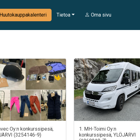
Huutokauppakalenteri
Tietoa
Oma sivu
avec Oy:n konkurssipesä,
1. MH-Toimi Oy:n
JÄRVI (3254146-9)
konkurssipesä, YLÖJÄRVI