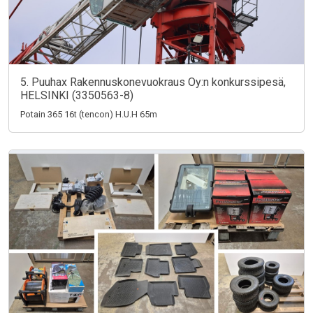
5. Puuhax Rakennuskonevuokraus Oy:n konkurssipesä,
HELSINKI (3350563-8)
Potain 365 16t (tencon) H.U.H 65m