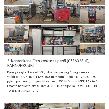
2. Kannonkone Oy:n konkurssipesä (0586328-6),
KANNONKOSKI
Pyörityspöytä Nova WP500, hitsauskone mig / mag Kemppi
WeldForce KPS4500 + KWF300, ruuvikompressori NOVA SC-7.5C,
pylväsporakone, magneettiporakone Würth Master MKB 35 + terät,
ilmastointihuoltolaite SICAM ACS 650 ja paljon muuta! NOUTO 13.8
TORSTAINA KLO 10-13