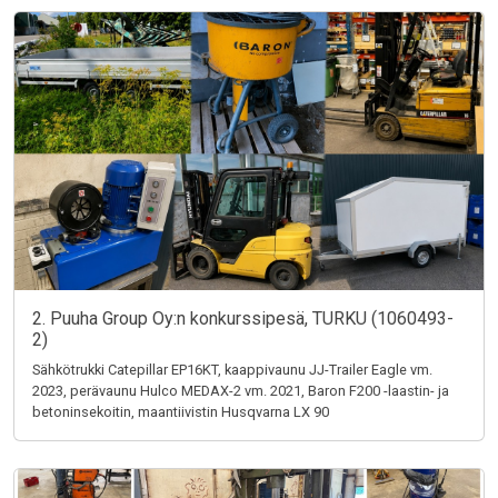
2. Puuha Group Oy:n konkurssipesä, TURKU (1060493-
2)
Sähkötrukki Catepillar EP16KT, kaappivaunu JJ-Trailer Eagle vm.
2023, perävaunu Hulco MEDAX-2 vm. 2021, Baron F200 -laastin- ja
betoninsekoitin, maantiivistin Husqvarna LX 90