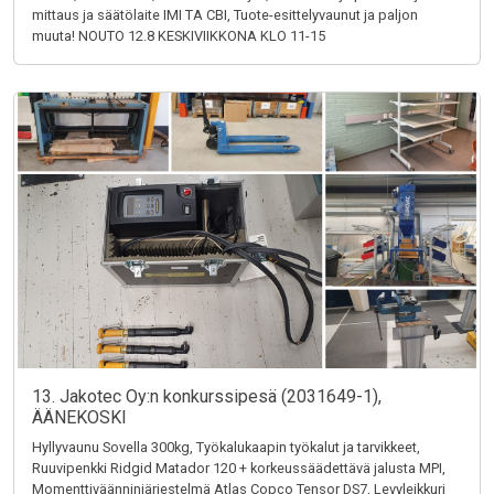
mittaus ja säätölaite IMI TA CBI, Tuote-esittelyvaunut ja paljon
muuta! NOUTO 12.8 KESKIVIIKKONA KLO 11-15
13. Jakotec Oy:n konkurssipesä (2031649-1),
ÄÄNEKOSKI
Hyllyvaunu Sovella 300kg, Työkalukaapin työkalut ja tarvikkeet,
Ruuvipenkki Ridgid Matador 120 + korkeussäädettävä jalusta MPI,
Momenttiväänninjärjestelmä Atlas Copco Tensor DS7, Levyleikkuri