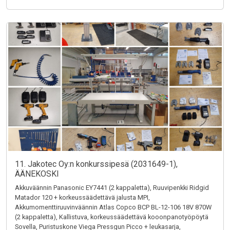
11. Jakotec Oy:n konkurssipesä (2031649-1),
ÄÄNEKOSKI
Akkuväännin Panasonic EY7441 (2 kappaletta), Ruuvipenkki Ridgid
Matador 120 + korkeussäädettävä jalusta MPI,
Akkumomenttiruuvinväännin Atlas Copco BCP BL-12-106 18V 870W
(2 kappaletta), Kallistuva, korkeussäädettävä kooonpanotyöpöytä
Sovella, Puristuskone Viega Pressgun Picco + leukasarja,