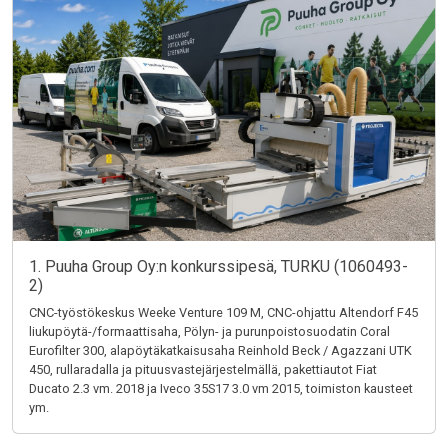
1. Puuha Group Oy:n konkurssipesä, TURKU (1060493-
2)
CNC-työstökeskus Weeke Venture 109 M, CNC-ohjattu Altendorf F45
liukupöytä-/formaattisaha, Pölyn- ja purunpoistosuodatin Coral
Eurofilter 300, alapöytäkatkaisusaha Reinhold Beck / Agazzani UTK
450, rullaradalla ja pituusvastejärjestelmällä, pakettiautot Fiat
Ducato 2.3 vm. 2018 ja Iveco 35S17 3.0 vm 2015, toimiston kausteet
ym.