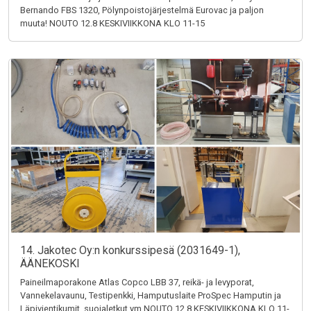
Bernando FBS 1320, Pölynpoistojärjestelmä Eurovac ja paljon
muuta! NOUTO 12.8 KESKIVIIKKONA KLO 11-15
14. Jakotec Oy:n konkurssipesä (2031649-1),
ÄÄNEKOSKI
Paineilmaporakone Atlas Copco LBB 37, reikä- ja levyporat,
Vannekelavaunu, Testipenkki, Hamputuslaite ProSpec Hamputin ja
Läpivientikumit, suojaletkut ym NOUTO 12.8 KESKIVIIKKONA KLO 11-