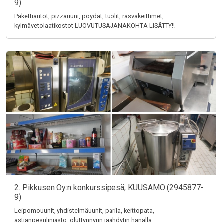
9)
Pakettiautot, pizzauuni, pöydät, tuolit, rasvakeittimet,
kylmävetolaatikostot LUOVUTUSAJANAKOHTA LISÄTTY!!
2. Pikkusen Oy:n konkurssipesä, KUUSAMO (2945877-
9)
Leipomouunit, yhdistelmäuunit, parila, keittopata,
astianpesulinjasto, oluttynnyrin jäähdytin hanalla