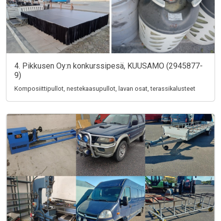
4. Pikkusen Oy:n konkurssipesä, KUUSAMO (2945877-
9)
Komposiittipullot, nestekaasupullot, lavan osat, terassikalusteet