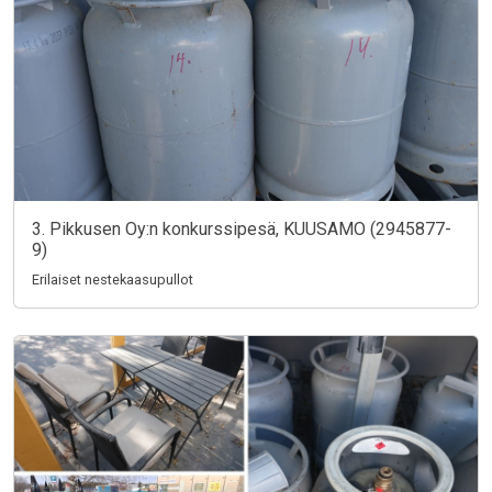
3. Pikkusen Oy:n konkurssipesä, KUUSAMO (2945877-
9)
Erilaiset nestekaasupullot