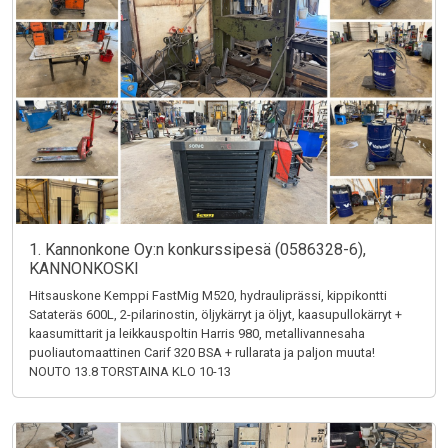
1. Kannonkone Oy:n konkurssipesä (0586328-6),
KANNONKOSKI
Hitsauskone Kemppi FastMig M520, hydrauliprässi, kippikontti
Satateräs 600L, 2-pilarinostin, öljykärryt ja öljyt, kaasupullokärryt +
kaasumittarit ja leikkauspoltin Harris 980, metallivannesaha
puoliautomaattinen Carif 320 BSA + rullarata ja paljon muuta!
NOUTO 13.8 TORSTAINA KLO 10-13