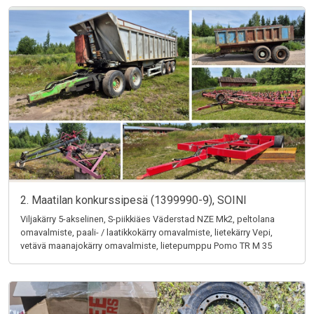
2. Maatilan konkurssipesä (1399990-9), SOINI
Viljakärry 5-akselinen, S-piikkiäes Väderstad NZE Mk2, peltolana
omavalmiste, paali- / laatikkokärry omavalmiste, lietekärry Vepi,
vetävä maanajokärry omavalmiste, lietepumppu Pomo TR M 35