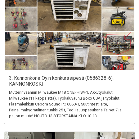
3. Kannonkone Oy:n konkurssipesä (0586328-6),
KANNONKOSKI
Mutterinväännin Milwaukee M18 ONEFHIWF1, Akkutyökalut
Milwaukee (11 kappaletta), Työkaluvaunu Boxo USA ja työkalut,
Plasmaleikkuri Cebora Sound PC 6060/T, Suutintestilaite,
Paineilmahydraulinen tunkki 25 t, Teollisuuspesukone Talpet 7 ja
paljon muuta! NOUTO 13.8 TORSTAINA KLO 10-13