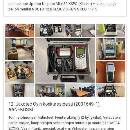
uristuskone Uponor Unipipe Mini 32 KSPO (Klauke) + leukasarja ja
paljon muuta! NOUTO 12.8 KESKIVIIKKONA KLO 11-15
12. Jakotec Oy:n konkurssipesä (2031649-1),
ÄÄNEKOSKI
Toimistohuoneen kalusteet, Pientarvikehylly (2 hyllyväliä), Virtausten,
paine-erojen, lämpötilojen sekä tehojen mittaus ja säätölaite IMI TA
SCOPE, Vesimittarit, messinkiosat ym, Virtausten ja paine-erojen