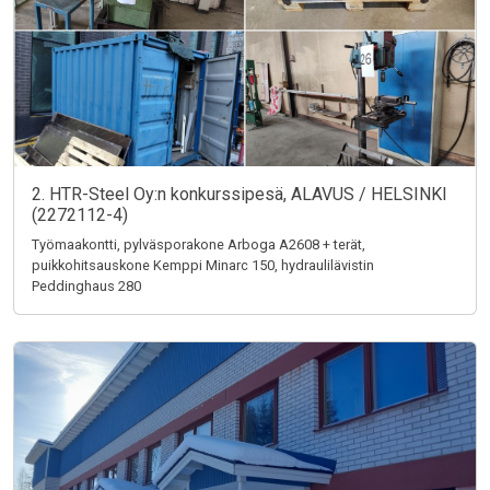
2. HTR-Steel Oy:n konkurssipesä, ALAVUS / HELSINKI
(2272112-4)
Työmaakontti, pylväsporakone Arboga A2608 + terät,
puikkohitsauskone Kemppi Minarc 150, hydraulilävistin
Peddinghaus 280