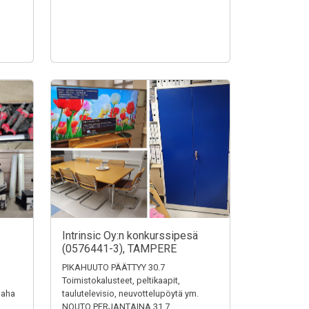
Intrinsic Oy:n konkurssipesä
(0576441-3), TAMPERE
PIKAHUUTO PÄÄTTYY 30.7
Toimistokalusteet, peltikaapit,
saha
taulutelevisio, neuvottelupöytä ym.
NOUTO PERJANTAINA 31.7