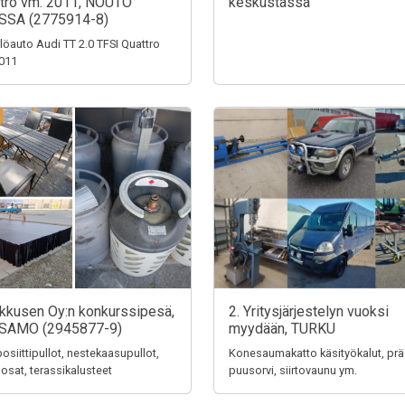
tro vm. 2011, NOUTO
keskustassa
SSA (2775914-8)
löauto Audi TT 2.0 TFSI Quattro
011
ikkusen Oy:n konkurssipesä,
2. Yritysjärjestelyn vuoksi
SAMO (2945877-9)
myydään, TURKU
siittipullot, nestekaasupullot,
Konesaumakatto käsityökalut, prä
 osat, terassikalusteet
puusorvi, siirtovaunu ym.