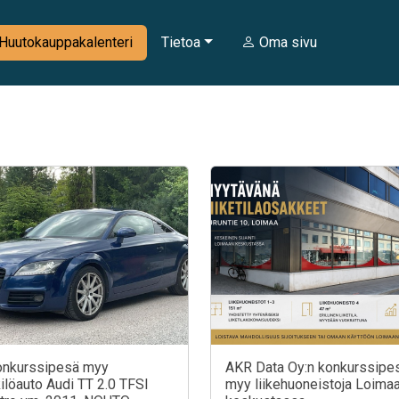
Huutokauppakalenteri
Tietoa
Oma sivu
onkurssipesä myy
AKR Data Oy:n konkurssipe
ilöauto Audi TT 2.0 TFSI
myy liikehuoneistoja Loima