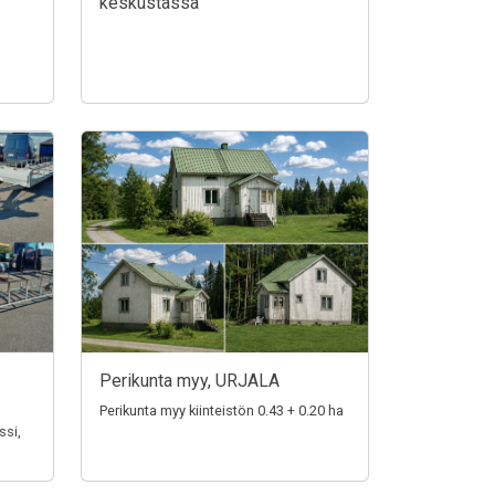
keskustassa
Perikunta myy, URJALA
Perikunta myy kiinteistön 0.43 + 0.20 ha
ssi,