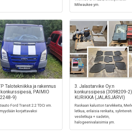
Milwaukee ym.
TP Talotekniikka ja rakennus
3. Jalastarvike Oy:n
 konkurssipesä, PAIMIO
konkurssipesä (3098209-2)
2248-9)
KURIKKA (JALASJÄRVI)
tiauto Ford Transit 2.2 TDCi vm.
Raskaan kaluston tarvikkeita, Merl
myydään korjattavaksi
letkua, erilaisia renkaita, sylintereit
vesiletkuja + sadetin,
halogeenivalaisimia ym.