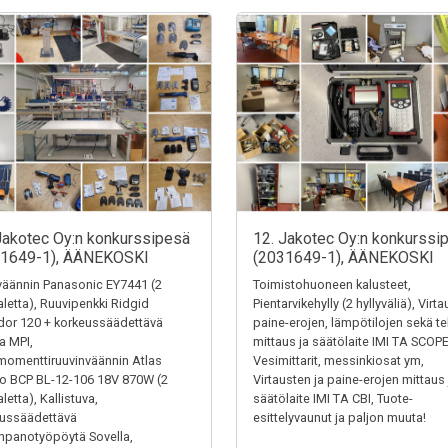
Jakotec Oy:n konkurssipesä
12. Jakotec Oy:n konkurssi
31649-1), ÄÄNEKOSKI
(2031649-1), ÄÄNEKOSKI
äännin Panasonic EY7441 (2
Toimistohuoneen kalusteet,
letta), Ruuvipenkki Ridgid
Pientarvikehylly (2 hyllyväliä), Virt
or 120 + korkeussäädettävä
paine-erojen, lämpötilojen sekä t
ta MPI,
mittaus ja säätölaite IMI TA SCOPE
omenttiruuvinväännin Atlas
Vesimittarit, messinkiosat ym,
o BCP BL-12-106 18V 870W (2
Virtausten ja paine-erojen mittaus 
letta), Kallistuva,
säätölaite IMI TA CBI, Tuote-
eussäädettävä
esittelyvaunut ja paljon muuta!
panotyöpöytä Sovella,