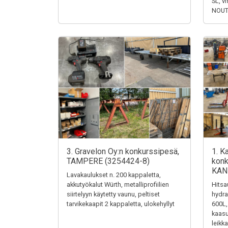
SL, v
NOUTO
3. Gravelon Oy:n konkurssipesä,
1. K
TAMPERE (3254424-8)
konk
KAN
Lavakaulukset n. 200 kappaletta,
akkutyökalut Würth, metalliprofiilien
Hits
siirtelyyn käytetty vaunu, peltiset
hydra
tarvikekaapit 2 kappaletta, ulokehyllyt
600L, 
kaasu
leikk