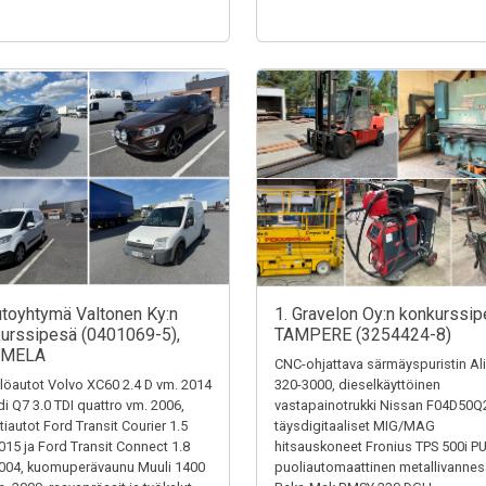
utoyhtymä Valtonen Ky:n
1. Gravelon Oy:n konkurssip
urssipesä (0401069-5),
TAMPERE (3254424-8)
MELA
CNC-ohjattava särmäyspuristin Al
löautot Volvo XC60 2.4 D vm. 2014
320-3000, dieselkäyttöinen
di Q7 3.0 TDI quattro vm. 2006,
vastapainotrukki Nissan F04D50Q
tiautot Ford Transit Courier 1.5
täysdigitaaliset MIG/MAG
015 ja Ford Transit Connect 1.8
hitsauskoneet Fronius TPS 500i P
004, kuomuperävaunu Muuli 1400
puoliautomaattinen metallivanne