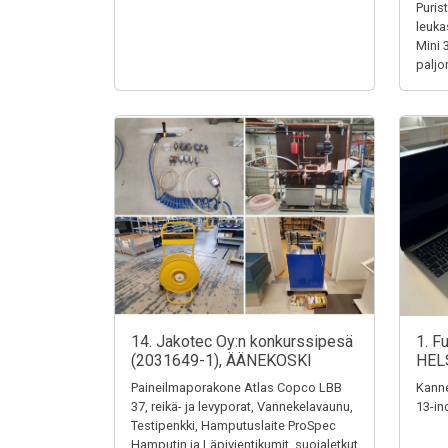
Puris
leuka
Mini 
paljo
14. Jakotec Oy:n konkurssipesä
1. F
(2031649-1), ÄÄNEKOSKI
HEL
Paineilmaporakone Atlas Copco LBB
Kanne
37, reikä- ja levyporat, Vannekelavaunu,
13-in
Testipenkki, Hamputuslaite ProSpec
Hamputin ja Läpivientikumit, suojaletkut