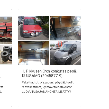
1. Pikkusen Oy:n konkurssipesä,
,
KUUSAMO (2945877-9)
Pakettiautot, pizzauuni, pöydät, tuolit,
ett
rasvakeittimet, kylmävetolaatikostot
ä,
LUOVUTUSAJANAKOHTA LISÄTTY!!