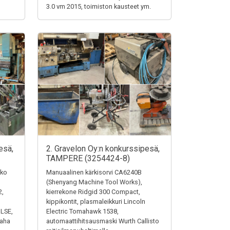
3.0 vm 2015, toimiston kausteet ym.
esä,
2. Gravelon Oy:n konkurssipesä,
TAMPERE (3254424-8)
iko
Manuaalinen kärkisorvi CA6240B
(Shenyang Machine Tool Works),
2,
kierrekone Ridgid 300 Compact,
kippikontit, plasmaleikkuri Lincoln
ULSE,
Electric Tomahawk 1538,
saha
automaattihitsausmaski Wurth Callisto