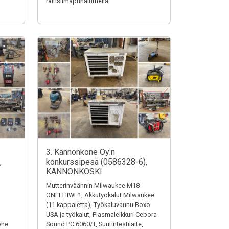
raitisilmapuhaltimella
3. Kannonkone Oy:n
,
konkurssipesä (0586328-6),
KANNONKOSKI
Mutterinväännin Milwaukee M18
ONEFHIWF1, Akkutyökalut Milwaukee
(11 kappaletta), Työkaluvaunu Boxo
USA ja työkalut, Plasmaleikkuri Cebora
one
Sound PC 6060/T, Suutintestilaite,