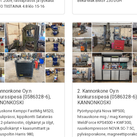
m. 2009, rasvaprässit ja työkalut
Beka-Mak BMSY 230 DGH
 TIISTAINA 4.8 klo 15-16
annonkone Oy:n
2. Kannonkone Oy:n
urssipesä (0586328-6),
konkurssipesä (0586328-6)
NONKOSKI
KANNONKOSKI
auskone Kemppi FastMig M520,
Pyörityspöytä Nova WP500,
uliprässi, kippikontti Satateräs
hitsauskone mig / mag Kemppi
2-pilarinostin, öljykärryt ja öljyt,
WeldForce KPS4500 + KWF300,
pullokärryt + kaasumittarit ja
ruuvikompressori NOVA SC-7.5C,
auspoltin Harris 980,
pylväsporakone, magneettiporak