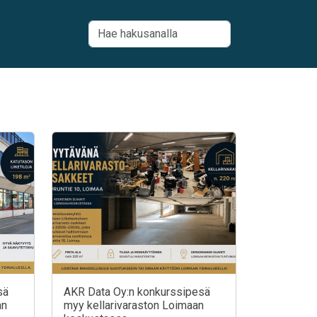
sä
AKR Data Oy:n konkurssipesä
an
myy kellarivaraston Loimaan