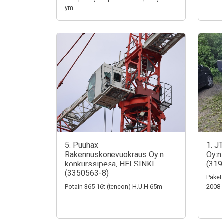
ym
5. Puuhax
1. J
Rakennuskonevuokraus Oy:n
Oy:n
konkurssipesä, HELSINKI
(319
(3350563-8)
Paket
Potain 365 16t (tencon) H.U.H 65m
2008 