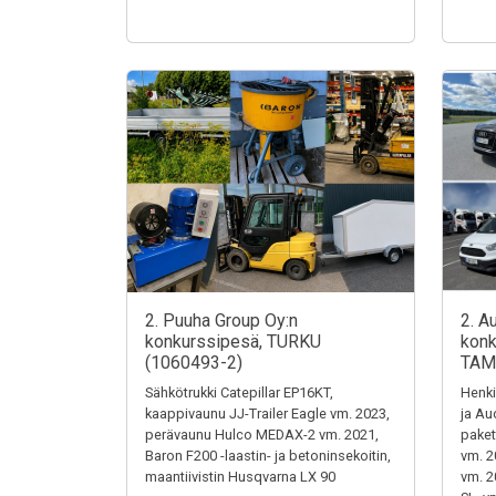
2. Puuha Group Oy:n
2. A
konkurssipesä, TURKU
konk
(1060493-2)
TAM
Sähkötrukki Catepillar EP16KT,
Henki
kaappivaunu JJ-Trailer Eagle vm. 2023,
ja Au
perävaunu Hulco MEDAX-2 vm. 2021,
paket
Baron F200 -laastin- ja betoninsekoitin,
vm. 2
maantiivistin Husqvarna LX 90
vm. 2