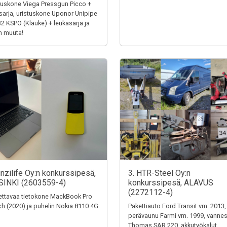
tuskone Viega Pressgun Picco +
sarja, uristuskone Uponor Unipipe
32 KSPO (Klauke) + leukasarja ja
n muuta!
unzilife Oy:n konkurssipesä,
3. HTR-Steel Oy:n
SINKI (2603559-4)
konkurssipesä, ALAVUS
(2272112-4)
ttavaa tietokone MackBook Pro
ch (2020) ja puhelin Nokia 8110 4G
Pakettiauto Ford Transit vm. 2013,
perävaunu Farmi vm. 1999, vanne
Thomas SAR 220, akkutyökalut