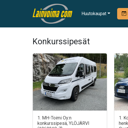
Huutokaupat
Konkurssipesät
1. MH-Toimi Oy:n
1. K
konkurssipesä, YLÖJÄRVI
henk