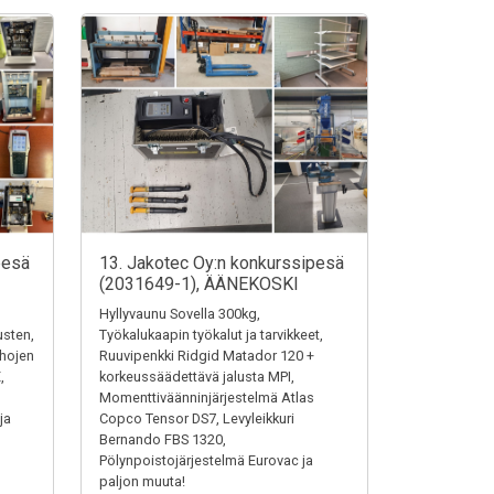
pesä
13. Jakotec Oy:n konkurssipesä
(2031649-1), ÄÄNEKOSKI
Hyllyvaunu Sovella 300kg,
austen,
Työkalukaapin työkalut ja tarvikkeet,
ehojen
Ruuvipenkki Ridgid Matador 120 +
,
korkeussäädettävä jalusta MPI,
Momenttiväänninjärjestelmä Atlas
ja
Copco Tensor DS7, Levyleikkuri
Bernando FBS 1320,
Pölynpoistojärjestelmä Eurovac ja
paljon muuta!