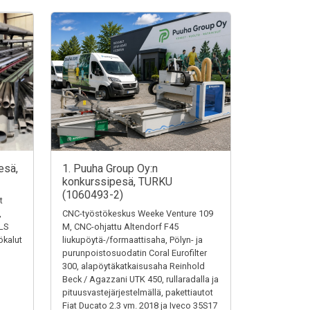
esä,
1. Puuha Group Oy:n
konkurssipesä, TURKU
(1060493-2)
t
,
CNC-työstökeskus Weeke Venture 109
LS
M, CNC-ohjattu Altendorf F45
ökalut
liukupöytä-/formaattisaha, Pölyn- ja
purunpoistosuodatin Coral Eurofilter
300, alapöytäkatkaisusaha Reinhold
Beck / Agazzani UTK 450, rullaradalla ja
pituusvastejärjestelmällä, pakettiautot
Fiat Ducato 2.3 vm. 2018 ja Iveco 35S17