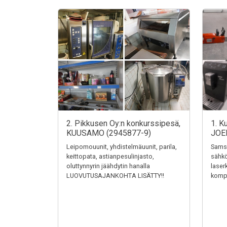
2. Pikkusen Oy:n konkurssipesä,
1. K
KUUSAMO (2945877-9)
JOE
Leipomouunit, yhdistelmäuunit, parila,
Samsu
keittopata, astianpesulinjasto,
sähkö
oluttynnyrin jäähdytin hanalla
laser
LUOVUTUSAJANKOHTA LISÄTTY!!
kompr