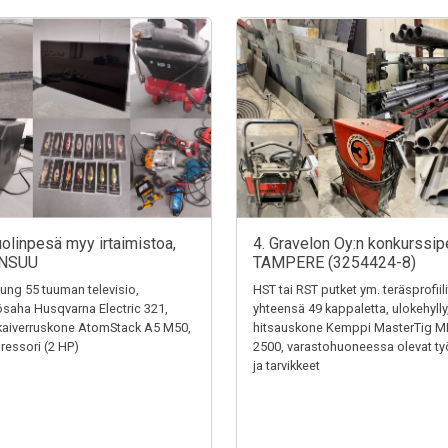
uolinpesä myy irtaimistoa,
4. Gravelon Oy:n konkurssip
NSUU
TAMPERE (3254424-8)
ng 55 tuuman televisio,
HST tai RST putket ym. teräsprofiili
saha Husqvarna Electric 321,
yhteensä 49 kappaletta, ulokehylly
kaiverruskone AtomStack A5 M50,
hitsauskone Kemppi MasterTig M
essori (2 HP)
2500, varastohuoneessa olevat ty
ja tarvikkeet