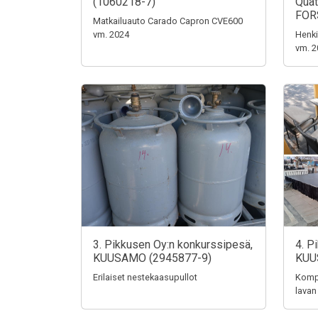
(1060218-7)
Quat
FOR
Matkailuauto Carado Capron CVE600
vm. 2024
Henki
vm. 2
3. Pikkusen Oy:n konkurssipesä,
4. P
KUUSAMO (2945877-9)
KUU
Erilaiset nestekaasupullot
Kompo
lavan