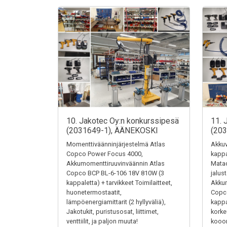
10. Jakotec Oy:n konkurssipesä
11. 
(2031649-1), ÄÄNEKOSKI
(20
Momenttiväänninjärjestelmä Atlas
Akkuv
Copco Power Focus 4000,
kappa
Akkumomenttiruuvinväännin Atlas
Matad
Copco BCP BL-6-106 18V 810W (3
jalus
kappaletta) + tarvikkeet Toimilaitteet,
Akkum
huonetermostaatit,
Copc
lämpöenergiamittarit (2 hyllyväliä),
kappa
Jakotukit, puristusosat, liittimet,
kork
venttiilit, ja paljon muuta!
kooon