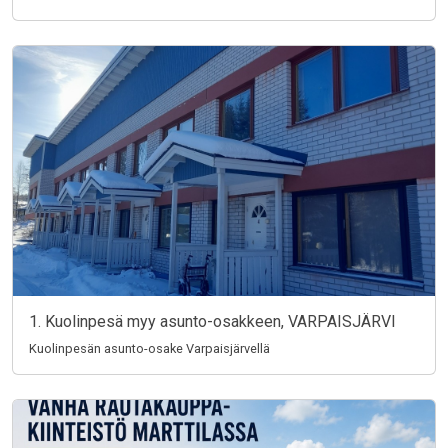
1. Kuolinpesä myy asunto-osakkeen, VARPAISJÄRVI
Kuolinpesän asunto-osake Varpaisjärvellä