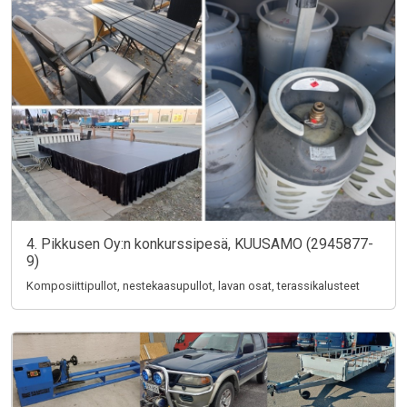
4. Pikkusen Oy:n konkurssipesä, KUUSAMO (2945877-
9)
Komposiittipullot, nestekaasupullot, lavan osat, terassikalusteet