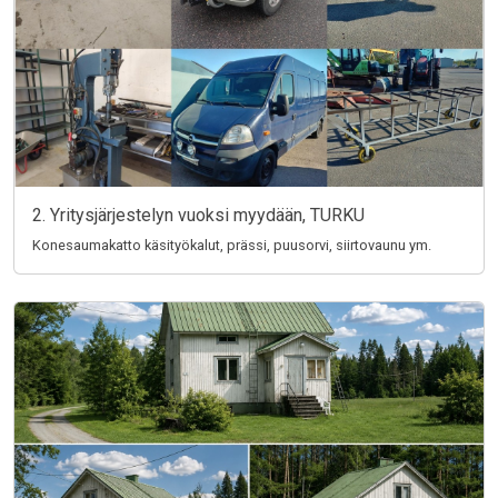
2. Yritysjärjestelyn vuoksi myydään, TURKU
Konesaumakatto käsityökalut, prässi, puusorvi, siirtovaunu ym.