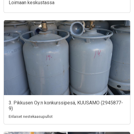
Loimaan keskustassa
3. Pikkusen Oy:n konkurssipesä, KUUSAMO (2945877-
9)
Erilaiset nestekaasupullot