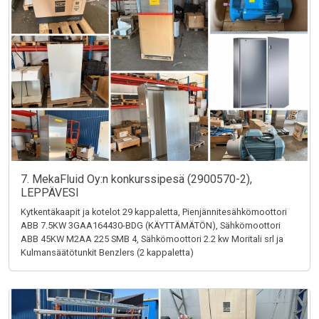
7. MekaFluid Oy:n konkurssipesä (2900570-2),
LEPPÄVESI
Kytkentäkaapit ja kotelot 29 kappaletta, Pienjännitesähkömoottori
ABB 7.5KW 3GAA164430-BDG (KÄYTTÄMÄTÖN), Sähkömoottori
ABB 45KW M2AA 225 SMB 4, Sähkömoottori 2.2 kw Moritali srl ja
Kulmansäätötunkit Benzlers (2 kappaletta)