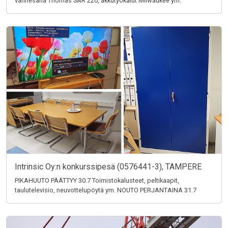
vannesaha Thomas SAR 220, akkutyökalut Milwaukee ym.
Intrinsic Oy:n konkurssipesä (0576441-3), TAMPERE
PIKAHUUTO PÄÄTTYY 30.7 Toimistokalusteet, peltikaapit,
taulutelevisio, neuvottelupöytä ym. NOUTO PERJANTAINA 31.7