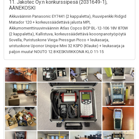
11. Jakotec Oy:n konkurssipesä (2031649-1),
ÄÄNEKOSKI
Akkuväännin Panasonic EY7441 (2 kappaletta), Ruuvipenkki Ridgid
Matador 120 + korkeussäädettävä jalusta MPI,
Akkumomenttiruuvinväännin Atlas Copco BCP BL-12-106 18V 870W
(2 kappaletta), Kallistuva, korkeussäädettävä kooonpanotyöpöytä
Sovella, Puristuskone Viega Pressgun Picco + leukasarja,
uristuskone Uponor Unipipe Mini 32 KSPO (Klauke) + leukasarja ja
paljon muuta! NOUTO 12.8 KESKIVIIKKONA KLO 11-15