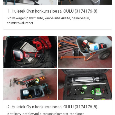
1. Huletek Oy:n konkurssipesä, OULU (3174176-8)
Volkswagen pakettiauto, kaapelinhakulaite, painepesuri,
toimistokalusteet
2. Huletek Oy:n konkurssipesä, OULU (3174176-8)
Kottikärry, patolevyrulla, tarkastuskamerat, tasolaser