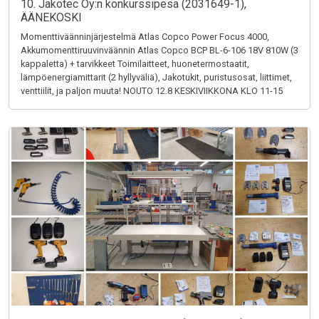
10. Jakotec Oy:n konkurssipesä (2031649-1),
ÄÄNEKOSKI
Momenttiväänninjärjestelmä Atlas Copco Power Focus 4000,
Akkumomenttiruuvinväännin Atlas Copco BCP BL-6-106 18V 810W (3
kappaletta) + tarvikkeet Toimilaitteet, huonetermostaatit,
lämpöenergiamittarit (2 hyllyväliä), Jakotukit, puristusosat, liittimet,
venttiilit, ja paljon muuta! NOUTO 12.8 KESKIVIIKKONA KLO 11-15