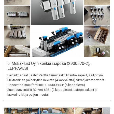
5. MekaFluid Oy:n konkurssipesä (2900570-2),
LEPPÄVESI
Paineilmaosat Festo: Venttiiliterminaalit, liitäntäkaapelit, säiliöt ym.
Elektroninen painekytkin Rexroth (4 kappaletta) Virranjakomoottorit
Concentric Rockford Inc FG133002BSP (6 kappaletta)
Suuntausventtiilit Bürkert 6281 (2 kappaletta), Laippalaakerit ja
laakeriholkit ja paljon muuta!