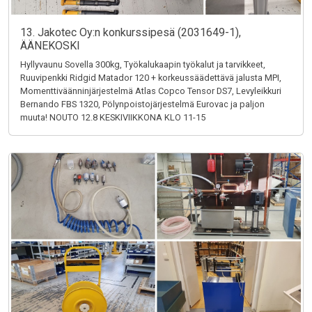
13. Jakotec Oy:n konkurssipesä (2031649-1),
ÄÄNEKOSKI
Hyllyvaunu Sovella 300kg, Työkalukaapin työkalut ja tarvikkeet,
Ruuvipenkki Ridgid Matador 120 + korkeussäädettävä jalusta MPI,
Momenttiväänninjärjestelmä Atlas Copco Tensor DS7, Levyleikkuri
Bernando FBS 1320, Pölynpoistojärjestelmä Eurovac ja paljon
muuta! NOUTO 12.8 KESKIVIIKKONA KLO 11-15