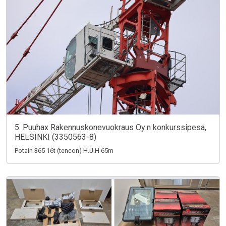
5. Puuhax Rakennuskonevuokraus Oy:n konkurssipesä,
HELSINKI (3350563-8)
Potain 365 16t (tencon) H.U.H 65m