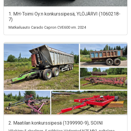
1. MH-Toimi Oy:n konkurssipesä, YLÖJÄRVI (1060218-
7)
Matkailuauto Carado Capron CVE600 vm. 2024
2. Maatilan konkurssipesä (1399990-9), SOINI
Viljakärry 5-akselinen, S-piikkiäes Väderstad NZE Mk2, peltolana