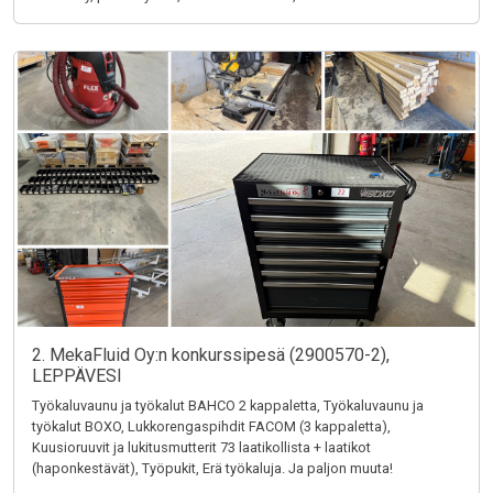
2. MekaFluid Oy:n konkurssipesä (2900570-2),
LEPPÄVESI
Työkaluvaunu ja työkalut BAHCO 2 kappaletta, Työkaluvaunu ja
työkalut BOXO, Lukkorengaspihdit FACOM (3 kappaletta),
Kuusioruuvit ja lukitusmutterit 73 laatikollista + laatikot
(haponkestävät), Työpukit, Erä työkaluja. Ja paljon muuta!