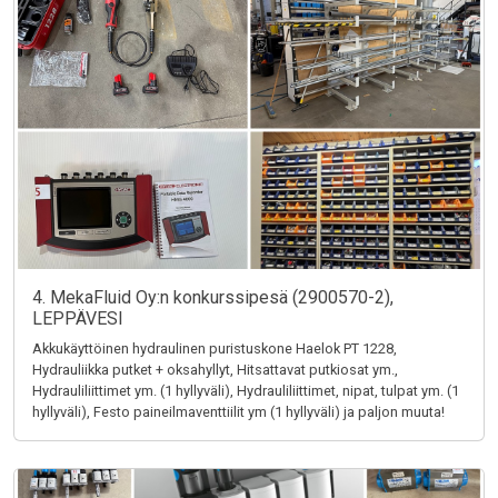
4. MekaFluid Oy:n konkurssipesä (2900570-2),
LEPPÄVESI
Akkukäyttöinen hydraulinen puristuskone Haelok PT 1228,
Hydrauliikka putket + oksahyllyt, Hitsattavat putkiosat ym.,
Hydrauliliittimet ym. (1 hyllyväli), Hydrauliliittimet, nipat, tulpat ym. (1
hyllyväli), Festo paineilmaventtiilit ym (1 hyllyväli) ja paljon muuta!