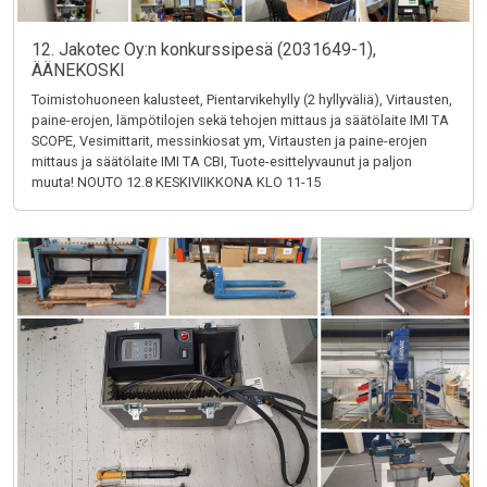
12. Jakotec Oy:n konkurssipesä (2031649-1),
ÄÄNEKOSKI
Toimistohuoneen kalusteet, Pientarvikehylly (2 hyllyväliä), Virtausten,
paine-erojen, lämpötilojen sekä tehojen mittaus ja säätölaite IMI TA
SCOPE, Vesimittarit, messinkiosat ym, Virtausten ja paine-erojen
mittaus ja säätölaite IMI TA CBI, Tuote-esittelyvaunut ja paljon
muuta! NOUTO 12.8 KESKIVIIKKONA KLO 11-15