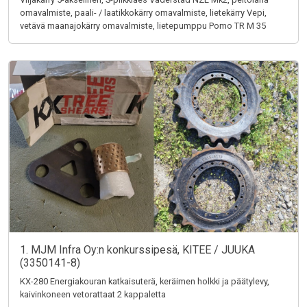
omavalmiste, paali- / laatikkokärry omavalmiste, lietekärry Vepi,
vetävä maanajokärry omavalmiste, lietepumppu Pomo TR M 35
1. MJM Infra Oy:n konkurssipesä, KITEE / JUUKA
(3350141-8)
KX-280 Energiakouran katkaisuterä, keräimen holkki ja päätylevy,
kaivinkoneen vetorattaat 2 kappaletta