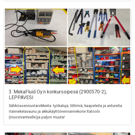
3. MekaFluid Oy:n konkurssipesä (2900570-2),
LEPPÄVESI
Sähköasennustarvikkeita: työkaluja, liittimiä, kaapeleita ja antureita.
Vannekelavaunu ja akkukäyttöinenvannekone Itatools
(muovivanteelle)ja paljon muuta!