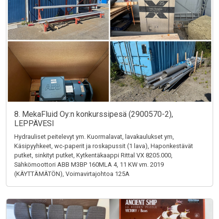
8. MekaFluid Oy:n konkurssipesä (2900570-2),
LEPPÄVESI
Hydrauliset peitelevyt ym. Kuormalavat, lavakaulukset ym,
Käsipyyhkeet, wc-paperit ja roskapussit (1 lava), Haponkestävät
putket, sinkityt putket, Kytkentäkaappi Rittal VX 8205.000,
Sähkömoottori ABB M3BP 160MLA 4, 11 KW vm. 2019
(KÄYTTÄMÄTÖN), Voimavirtajohtoa 125A