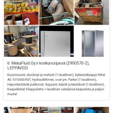
6. MekaFluid Oy:n konkurssipesä (2900570-2),
LEPPÄVESI
Kuusioruuvit, aluslevyt ja mutterit (1 lavallinen), Kytkentäkaappi Rittal
AE 1010500 RST, Hydraulliittimet, osat ym. Parker (1 lavallinen),
Haponkestävät putkiosat: Supparit, käyrät ja kaulukset (1 lavallinen),
Kaapelikelat 9 kappaletta + lavallinen sekalaisia kaapeleita ja paljon
muuta!