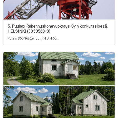
5. Puuhax Rakennuskonevuokraus Oy:n konkurssipesä,
HELSINKI (3350563-8)
Potain 365 16t (tencon) H.U.H 65m