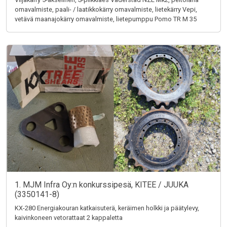
omavalmiste, paali- / laatikkokärry omavalmiste, lietekärry Vepi,
vetävä maanajokärry omavalmiste, lietepumppu Pomo TR M 35
1. MJM Infra Oy:n konkurssipesä, KITEE / JUUKA
(3350141-8)
KX-280 Energiakouran katkaisuterä, keräimen holkki ja päätylevy,
kaivinkoneen vetorattaat 2 kappaletta