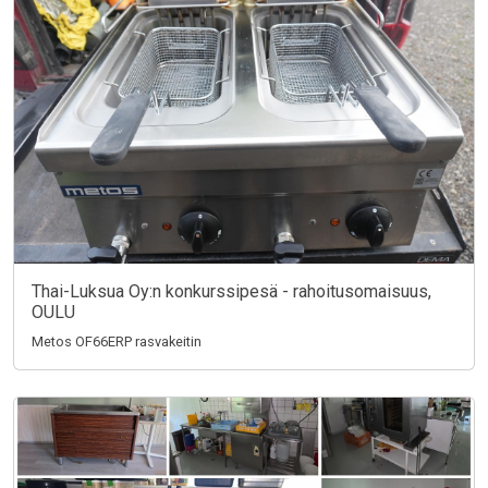
Thai-Luksua Oy:n konkurssipesä - rahoitusomaisuus,
OULU
Metos OF66ERP rasvakeitin