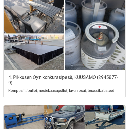
4. Pikkusen Oy:n konkurssipesä, KUUSAMO (2945877-
9)
Komposiittipullot, nestekaasupullot, lavan osat, terassikalusteet