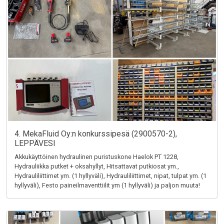
4. MekaFluid Oy:n konkurssipesä (2900570-2),
LEPPÄVESI
Akkukäyttöinen hydraulinen puristuskone Haelok PT 1228,
Hydrauliikka putket + oksahyllyt, Hitsattavat putkiosat ym.,
Hydrauliliittimet ym. (1 hyllyväli), Hydrauliliittimet, nipat, tulpat ym. (1
hyllyväli), Festo paineilmaventtiilit ym (1 hyllyväli) ja paljon muuta!