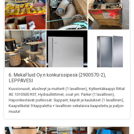
6. MekaFluid Oy:n konkurssipesä (2900570-2),
LEPPÄVESI
Kuusioruuvit, aluslevyt ja mutterit (1 lavallinen), Kytkentäkaappi Rittal
AE 1010500 RST, Hydraulliittimet, osat ym. Parker (1 lavallinen),
Haponkestävät putkiosat: Supparit, käyrät ja kaulukset (1 lavallinen),
Kaapelikelat 9 kappaletta + lavallinen sekalaisia kaapeleita ja paljon
muuta!