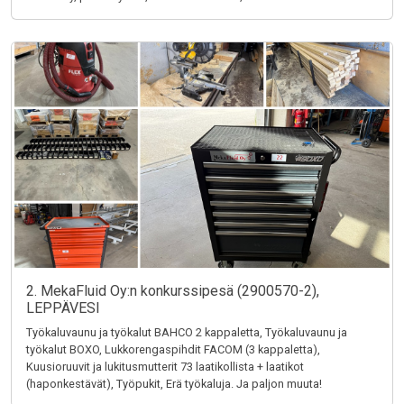
2. MekaFluid Oy:n konkurssipesä (2900570-2),
LEPPÄVESI
Työkaluvaunu ja työkalut BAHCO 2 kappaletta, Työkaluvaunu ja
työkalut BOXO, Lukkorengaspihdit FACOM (3 kappaletta),
Kuusioruuvit ja lukitusmutterit 73 laatikollista + laatikot
(haponkestävät), Työpukit, Erä työkaluja. Ja paljon muuta!