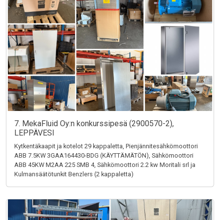
7. MekaFluid Oy:n konkurssipesä (2900570-2),
LEPPÄVESI
Kytkentäkaapit ja kotelot 29 kappaletta, Pienjännitesähkömoottori
ABB 7.5KW 3GAA164430-BDG (KÄYTTÄMÄTÖN), Sähkömoottori
ABB 45KW M2AA 225 SMB 4, Sähkömoottori 2.2 kw Moritali srl ja
Kulmansäätötunkit Benzlers (2 kappaletta)