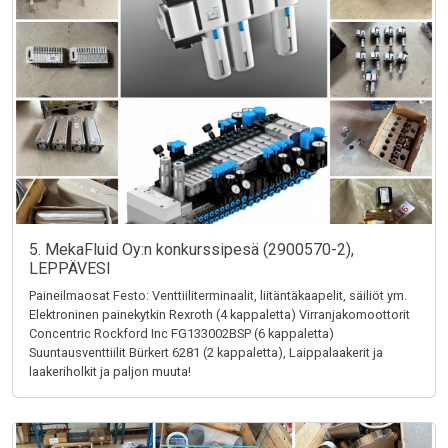
5. MekaFluid Oy:n konkurssipesä (2900570-2),
LEPPÄVESI
Paineilmaosat Festo: Venttiiliterminaalit, liitäntäkaapelit, säiliöt ym.
Elektroninen painekytkin Rexroth (4 kappaletta) Virranjakomoottorit
Concentric Rockford Inc FG133002BSP (6 kappaletta)
Suuntausventtiilit Bürkert 6281 (2 kappaletta), Laippalaakerit ja
laakeriholkit ja paljon muuta!