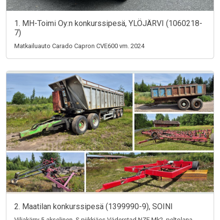
1. MH-Toimi Oy:n konkurssipesä, YLÖJÄRVI (1060218-
7)
Matkailuauto Carado Capron CVE600 vm. 2024
2. Maatilan konkurssipesä (1399990-9), SOINI
Viljakärry 5-akselinen, S-piikkiäes Väderstad NZE Mk2, peltolana