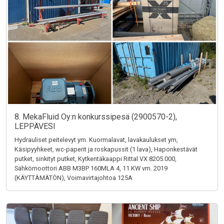
8. MekaFluid Oy:n konkurssipesä (2900570-2),
LEPPÄVESI
Hydrauliset peitelevyt ym. Kuormalavat, lavakaulukset ym,
Käsipyyhkeet, wc-paperit ja roskapussit (1 lava), Haponkestävät
putket, sinkityt putket, Kytkentäkaappi Rittal VX 8205.000,
Sähkömoottori ABB M3BP 160MLA 4, 11 KW vm. 2019
(KÄYTTÄMÄTÖN), Voimavirtajohtoa 125A