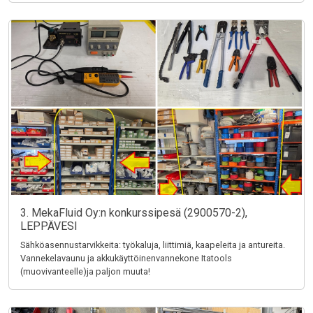
3. MekaFluid Oy:n konkurssipesä (2900570-2),
LEPPÄVESI
Sähköasennustarvikkeita: työkaluja, liittimiä, kaapeleita ja antureita.
Vannekelavaunu ja akkukäyttöinenvannekone Itatools
(muovivanteelle)ja paljon muuta!