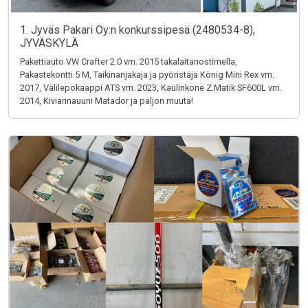
1. Jyväs Pakari Oy:n konkurssipesä (2480534-8),
JYVÄSKYLÄ
Pakettiauto VW Crafter 2.0 vm. 2015 takalaitanostimella,
Pakastekontti 5 M, Taikinanjakaja ja pyöristäjä König Mini Rex vm.
2017, Välilepokaappi ATS vm. 2023, Kaulinkone Z.Matik SF600L vm.
2014, Kiviarinauuni Matador ja paljon muuta!