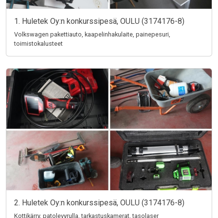
1. Huletek Oy:n konkurssipesä, OULU (3174176-8)
Volkswagen pakettiauto, kaapelinhakulaite, painepesuri,
toimistokalusteet
2. Huletek Oy:n konkurssipesä, OULU (3174176-8)
Kottikärry, patolevyrulla, tarkastuskamerat, tasolaser