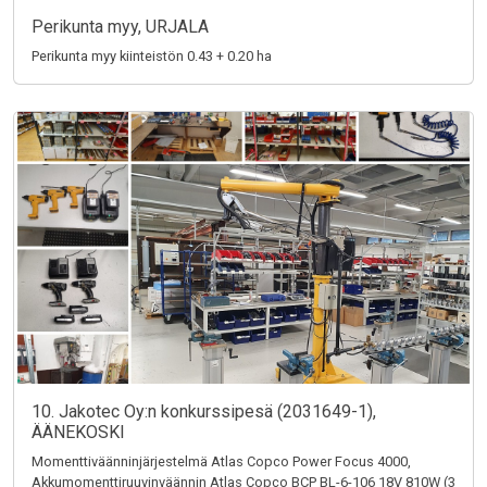
Perikunta myy, URJALA
Perikunta myy kiinteistön 0.43 + 0.20 ha
10. Jakotec Oy:n konkurssipesä (2031649-1),
ÄÄNEKOSKI
Momenttiväänninjärjestelmä Atlas Copco Power Focus 4000,
Akkumomenttiruuvinväännin Atlas Copco BCP BL-6-106 18V 810W (3