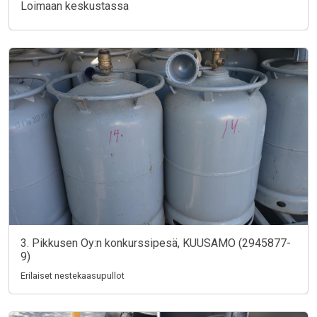
Loimaan keskustassa
3. Pikkusen Oy:n konkurssipesä, KUUSAMO (2945877-
9)
Erilaiset nestekaasupullot