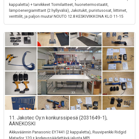
kappaletta) + tarvikkeet Toimilaitteet, huonetermostaatit,
lämpöenergiamittarit (2 hyllyväliä), Jakotukit, puristusosat, liittimet,
venttiilit, ja paljon muuta! NOUTO 12.8 KESKIVIIKKONA KLO 11-15
11. Jakotec Oy:n konkurssipesä (2031649-1),
ÄÄNEKOSKI
Akkuväännin Panasonic EY7441 (2 kappaletta), Ruuvipenkki Ridgid
Matador 120 + korkeussäädettävä jalusta MPI,