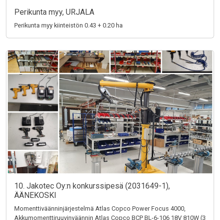
Perikunta myy, URJALA
Perikunta myy kiinteistön 0.43 + 0.20 ha
10. Jakotec Oy:n konkurssipesä (2031649-1),
ÄÄNEKOSKI
Momenttiväänninjärjestelmä Atlas Copco Power Focus 4000,
Akkumomenttiruuvinväännin Atlas Copco BCP BL-6-106 18V 810W (3