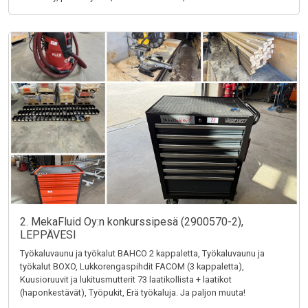
2. MekaFluid Oy:n konkurssipesä (2900570-2),
LEPPÄVESI
Työkaluvaunu ja työkalut BAHCO 2 kappaletta, Työkaluvaunu ja
työkalut BOXO, Lukkorengaspihdit FACOM (3 kappaletta),
Kuusioruuvit ja lukitusmutterit 73 laatikollista + laatikot
(haponkestävät), Työpukit, Erä työkaluja. Ja paljon muuta!