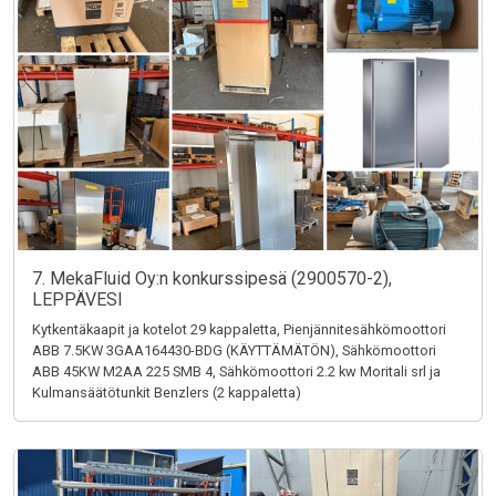
7. MekaFluid Oy:n konkurssipesä (2900570-2),
LEPPÄVESI
Kytkentäkaapit ja kotelot 29 kappaletta, Pienjännitesähkömoottori
ABB 7.5KW 3GAA164430-BDG (KÄYTTÄMÄTÖN), Sähkömoottori
ABB 45KW M2AA 225 SMB 4, Sähkömoottori 2.2 kw Moritali srl ja
Kulmansäätötunkit Benzlers (2 kappaletta)