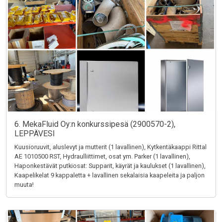
6. MekaFluid Oy:n konkurssipesä (2900570-2),
LEPPÄVESI
Kuusioruuvit, aluslevyt ja mutterit (1 lavallinen), Kytkentäkaappi Rittal
AE 1010500 RST, Hydraulliittimet, osat ym. Parker (1 lavallinen),
Haponkestävät putkiosat: Supparit, käyrät ja kaulukset (1 lavallinen),
Kaapelikelat 9 kappaletta + lavallinen sekalaisia kaapeleita ja paljon
muuta!