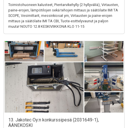
Toimistohuoneen kalusteet, Pientarvikehylly (2 hyllyväliä), Virtausten,
paine-erojen, lämpötilojen sekä tehojen mittaus ja säätölaite IMI TA
SCOPE, Vesimittarit, messinkiosat ym, Virtausten ja paine-erojen
mittaus ja säätölaite IMI TA CBI, Tuote-esittelyvaunut ja paljon
muuta! NOUTO 12.8 KESKIVIIKKONA KLO 11-15
13. Jakotec Oy:n konkurssipesä (2031649-1),
ÄÄNEKOSKI