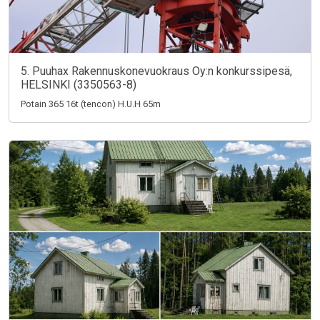
5. Puuhax Rakennuskonevuokraus Oy:n konkurssipesä,
HELSINKI (3350563-8)
Potain 365 16t (tencon) H.U.H 65m