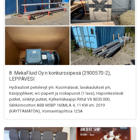
8. MekaFluid Oy:n konkurssipesä (2900570-2),
LEPPÄVESI
Hydrauliset peitelevyt ym. Kuormalavat, lavakaulukset ym,
Käsipyyhkeet, wc-paperit ja roskapussit (1 lava), Haponkestävät
putket, sinkityt putket, Kytkentäkaappi Rittal VX 8205.000,
Sähkömoottori ABB M3BP 160MLA 4, 11 KW vm. 2019
(KÄYTTÄMÄTÖN), Voimavirtajohtoa 125A