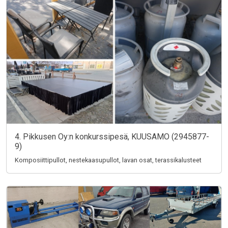
4. Pikkusen Oy:n konkurssipesä, KUUSAMO (2945877-
9)
Komposiittipullot, nestekaasupullot, lavan osat, terassikalusteet