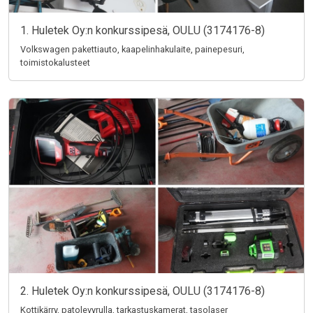
1. Huletek Oy:n konkurssipesä, OULU (3174176-8)
Volkswagen pakettiauto, kaapelinhakulaite, painepesuri,
toimistokalusteet
2. Huletek Oy:n konkurssipesä, OULU (3174176-8)
Kottikärry, patolevyrulla, tarkastuskamerat, tasolaser