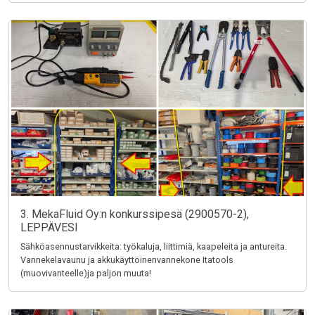
3. MekaFluid Oy:n konkurssipesä (2900570-2),
LEPPÄVESI
Sähköasennustarvikkeita: työkaluja, liittimiä, kaapeleita ja antureita.
Vannekelavaunu ja akkukäyttöinenvannekone Itatools
(muovivanteelle)ja paljon muuta!