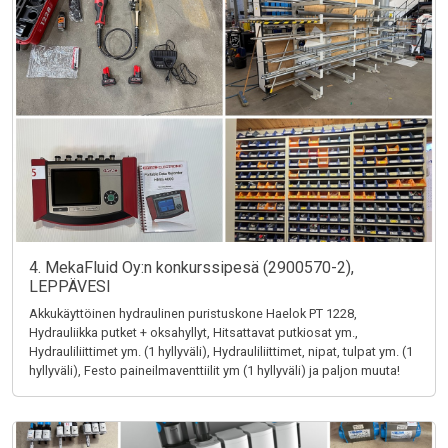
4. MekaFluid Oy:n konkurssipesä (2900570-2),
LEPPÄVESI
Akkukäyttöinen hydraulinen puristuskone Haelok PT 1228,
Hydrauliikka putket + oksahyllyt, Hitsattavat putkiosat ym.,
Hydrauliliittimet ym. (1 hyllyväli), Hydrauliliittimet, nipat, tulpat ym. (1
hyllyväli), Festo paineilmaventtiilit ym (1 hyllyväli) ja paljon muuta!