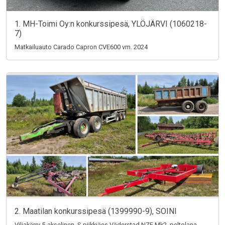
1. MH-Toimi Oy:n konkurssipesä, YLÖJÄRVI (1060218-
7)
Matkailuauto Carado Capron CVE600 vm. 2024
2. Maatilan konkurssipesä (1399990-9), SOINI
Viljakärry 5-akselinen, S-piikkiäes Väderstad NZE Mk2, peltolana