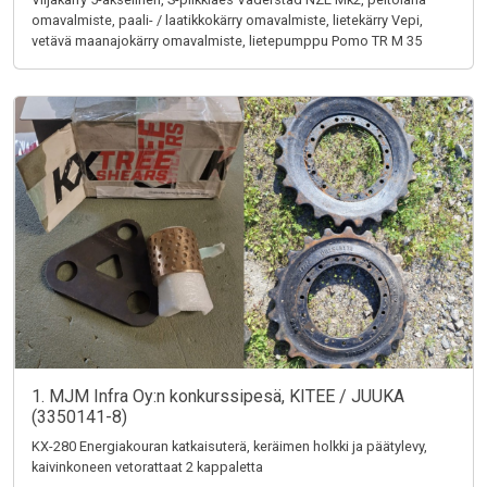
omavalmiste, paali- / laatikkokärry omavalmiste, lietekärry Vepi,
vetävä maanajokärry omavalmiste, lietepumppu Pomo TR M 35
1. MJM Infra Oy:n konkurssipesä, KITEE / JUUKA
(3350141-8)
KX-280 Energiakouran katkaisuterä, keräimen holkki ja päätylevy,
kaivinkoneen vetorattaat 2 kappaletta