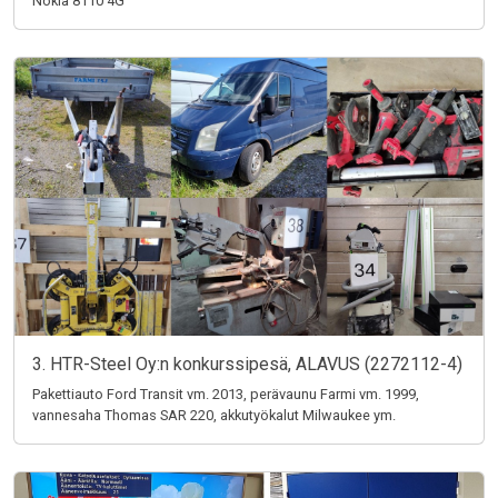
Nokia 8110 4G
3. HTR-Steel Oy:n konkurssipesä, ALAVUS (2272112-4)
Pakettiauto Ford Transit vm. 2013, perävaunu Farmi vm. 1999,
vannesaha Thomas SAR 220, akkutyökalut Milwaukee ym.