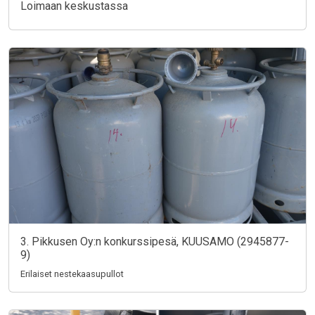
Loimaan keskustassa
3. Pikkusen Oy:n konkurssipesä, KUUSAMO (2945877-
9)
Erilaiset nestekaasupullot