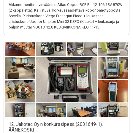
Akkumomenttiruuvinväännin Atlas Copco BCP BL-12-106 18V 870W
(2 kappaletta), Kallistuva, korkeussäädettävä kooonpanotyöpöytä
Sovella, Puristuskone Viega Pressgun Picco + leukasarja,
uristuskone Uponor Unipipe Mini 32 KSPO (Klauke) + leukasarja ja
paljon muuta! NOUTO 12.8 KESKIVIIKKONA KLO 11-15
12. Jakotec Oy:n konkurssipesä (2031649-1),
ÄÄNEKOSKI