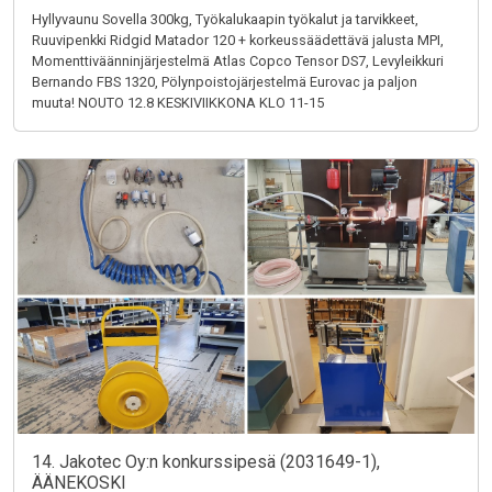
Hyllyvaunu Sovella 300kg, Työkalukaapin työkalut ja tarvikkeet,
Ruuvipenkki Ridgid Matador 120 + korkeussäädettävä jalusta MPI,
Momenttiväänninjärjestelmä Atlas Copco Tensor DS7, Levyleikkuri
Bernando FBS 1320, Pölynpoistojärjestelmä Eurovac ja paljon
muuta! NOUTO 12.8 KESKIVIIKKONA KLO 11-15
14. Jakotec Oy:n konkurssipesä (2031649-1),
ÄÄNEKOSKI