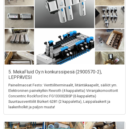
5. MekaFluid Oy:n konkurssipesä (2900570-2),
LEPPÄVESI
Paineilmaosat Festo: Venttiiliterminaalit, liitäntäkaapelit, säiliöt ym.
Elektroninen painekytkin Rexroth (4 kappaletta) Virranjakomoottorit
Concentric Rockford Inc FG133002BSP (6 kappaletta)
Suuntausventtiilit Bürkert 6281 (2 kappaletta), Laippalaakerit ja
laakeriholkit ja paljon muuta!