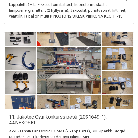
kappaletta) + tarvikkeet Toimilaitteet, huonetermostaatit,
lämpöenergiamittarit (2 hyllyväliä), Jakotukit, puristusosat, liittimet,
venttiilit, ja paljon muuta! NOUTO 12.8 KESKIVIIKKONA KLO 11-15
11. Jakotec Oy:n konkurssipesä (2031649-1),
ÄÄNEKOSKI
Akkuväännin Panasonic EY7441 (2 kappaletta), Ruuvipenkki Ridgid
Matador 120 + korkeussäädettävä jalusta MPI,