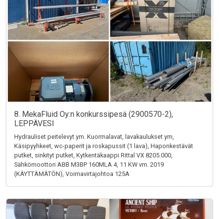
8. MekaFluid Oy:n konkurssipesä (2900570-2),
LEPPÄVESI
Hydrauliset peitelevyt ym. Kuormalavat, lavakaulukset ym,
Käsipyyhkeet, wc-paperit ja roskapussit (1 lava), Haponkestävät
putket, sinkityt putket, Kytkentäkaappi Rittal VX 8205.000,
Sähkömoottori ABB M3BP 160MLA 4, 11 KW vm. 2019
(KÄYTTÄMÄTÖN), Voimavirtajohtoa 125A