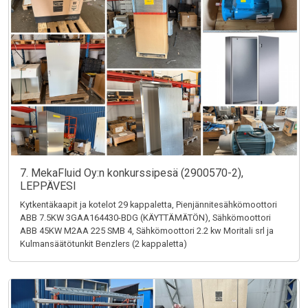
7. MekaFluid Oy:n konkurssipesä (2900570-2),
LEPPÄVESI
Kytkentäkaapit ja kotelot 29 kappaletta, Pienjännitesähkömoottori
ABB 7.5KW 3GAA164430-BDG (KÄYTTÄMÄTÖN), Sähkömoottori
ABB 45KW M2AA 225 SMB 4, Sähkömoottori 2.2 kw Moritali srl ja
Kulmansäätötunkit Benzlers (2 kappaletta)