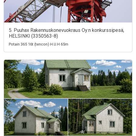
5. Puuhax Rakennuskonevuokraus Oy:n konkurssipesä,
HELSINKI (3350563-8)
Potain 365 16t (tencon) H.U.H 65m