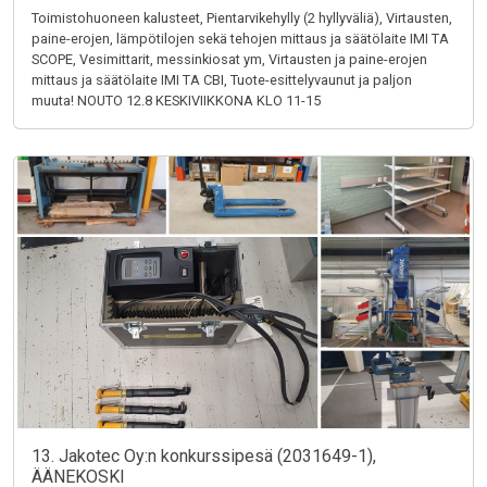
Toimistohuoneen kalusteet, Pientarvikehylly (2 hyllyväliä), Virtausten,
paine-erojen, lämpötilojen sekä tehojen mittaus ja säätölaite IMI TA
SCOPE, Vesimittarit, messinkiosat ym, Virtausten ja paine-erojen
mittaus ja säätölaite IMI TA CBI, Tuote-esittelyvaunut ja paljon
muuta! NOUTO 12.8 KESKIVIIKKONA KLO 11-15
13. Jakotec Oy:n konkurssipesä (2031649-1),
ÄÄNEKOSKI