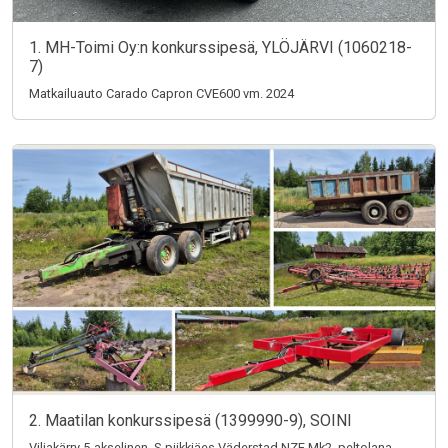
1. MH-Toimi Oy:n konkurssipesä, YLÖJÄRVI (1060218-
7)
Matkailuauto Carado Capron CVE600 vm. 2024
2. Maatilan konkurssipesä (1399990-9), SOINI
Viljakärry 5-akselinen, S-piikkiäes Väderstad NZE Mk2, peltolana