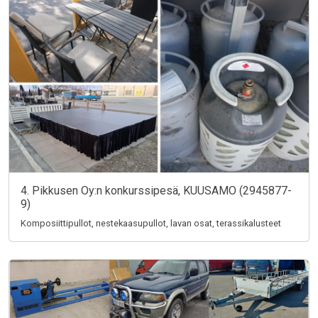
4. Pikkusen Oy:n konkurssipesä, KUUSAMO (2945877-
9)
Komposiittipullot, nestekaasupullot, lavan osat, terassikalusteet