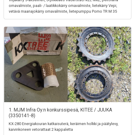
omavalmiste, paali- / laatikkokärry omavalmiste, lietekärry Vepi,
vetävä maanajokärry omavalmiste, lietepumppu Pomo TR M 35
1. MJM Infra Oy:n konkurssipesä, KITEE / JUUKA
(3350141-8)
KX-280 Energiakouran katkaisuterä, keräimen holkki ja päätylevy,
kaivinkoneen vetorattaat 2 kappaletta