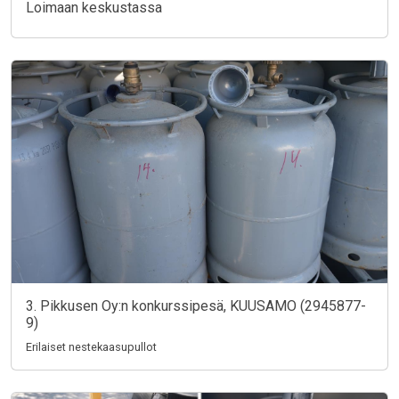
Loimaan keskustassa
3. Pikkusen Oy:n konkurssipesä, KUUSAMO (2945877-
9)
Erilaiset nestekaasupullot