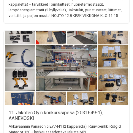
kappaletta) + tarvikkeet Toimilaitteet, huonetermostaatit,
lämpöenergiamittarit (2 hyllyväliä), Jakotukit, puristusosat, liittimet,
venttiilit, ja paljon muuta! NOUTO 12.8 KESKIVIIKKONA KLO 11-15
11. Jakotec Oy:n konkurssipesä (2031649-1),
ÄÄNEKOSKI
Akkuväännin Panasonic EY7441 (2 kappaletta), Ruuvipenkki Ridgid
Matador 120 + korkeussäädettävä jalusta MPI,