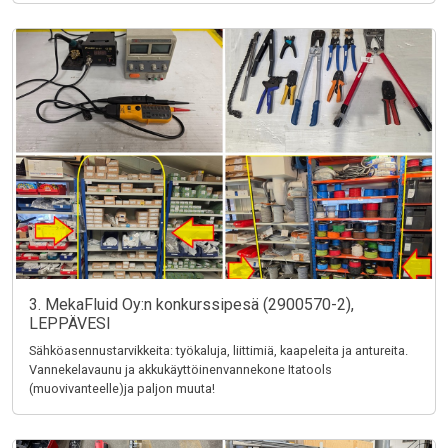
3. MekaFluid Oy:n konkurssipesä (2900570-2),
LEPPÄVESI
Sähköasennustarvikkeita: työkaluja, liittimiä, kaapeleita ja antureita.
Vannekelavaunu ja akkukäyttöinenvannekone Itatools
(muovivanteelle)ja paljon muuta!