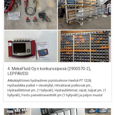
4. MekaFluid Oy:n konkurssipesä (2900570-2),
LEPPÄVESI
Akkukäyttöinen hydraulinen puristuskone Haelok PT 1228,
Hydrauliikka putket + oksahyllyt, Hitsattavat putkiosat ym.,
Hydrauliliittimet ym. (1 hyllyväli), Hydrauliliittimet, nipat, tulpat ym. (1
hyllyväli), Festo paineilmaventtiilit ym (1 hyllyväli) ja paljon muuta!