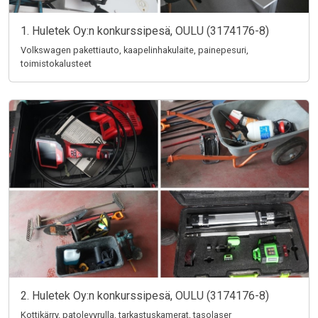
1. Huletek Oy:n konkurssipesä, OULU (3174176-8)
Volkswagen pakettiauto, kaapelinhakulaite, painepesuri,
toimistokalusteet
2. Huletek Oy:n konkurssipesä, OULU (3174176-8)
Kottikärry, patolevyrulla, tarkastuskamerat, tasolaser