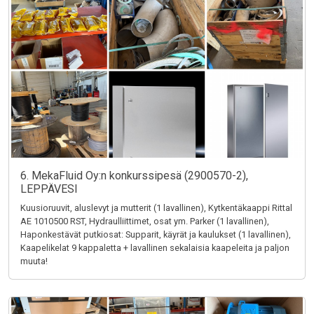
6. MekaFluid Oy:n konkurssipesä (2900570-2),
LEPPÄVESI
Kuusioruuvit, aluslevyt ja mutterit (1 lavallinen), Kytkentäkaappi Rittal
AE 1010500 RST, Hydraulliittimet, osat ym. Parker (1 lavallinen),
Haponkestävät putkiosat: Supparit, käyrät ja kaulukset (1 lavallinen),
Kaapelikelat 9 kappaletta + lavallinen sekalaisia kaapeleita ja paljon
muuta!