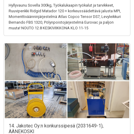
Hyllyvaunu Sovella 300kg, Työkalukaapin työkalut ja tarvikkeet,
Ruuvipenkki Ridgid Matador 120 + korkeussäädettävä jalusta MPI,
Momenttiväänninjärjestelmä Atlas Copco Tensor DS7, Levyleikkuri
Bernando FBS 1320, Pölynpoistojärjestelmä Eurovac ja paljon
muuta! NOUTO 12.8 KESKIVIIKKONA KLO 11-15
14. Jakotec Oy:n konkurssipesä (2031649-1),
ÄÄNEKOSKI