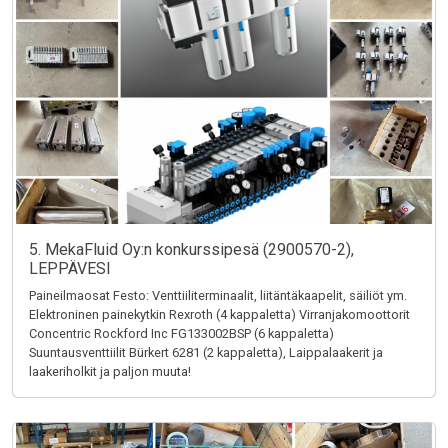
5. MekaFluid Oy:n konkurssipesä (2900570-2),
LEPPÄVESI
Paineilmaosat Festo: Venttiiliterminaalit, liitäntäkaapelit, säiliöt ym.
Elektroninen painekytkin Rexroth (4 kappaletta) Virranjakomoottorit
Concentric Rockford Inc FG133002BSP (6 kappaletta)
Suuntausventtiilit Bürkert 6281 (2 kappaletta), Laippalaakerit ja
laakeriholkit ja paljon muuta!