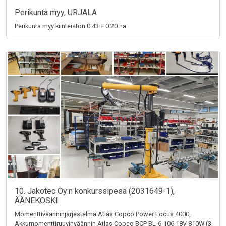
Perikunta myy, URJALA
Perikunta myy kiinteistön 0.43 + 0.20 ha
10. Jakotec Oy:n konkurssipesä (2031649-1),
ÄÄNEKOSKI
Momenttiväänninjärjestelmä Atlas Copco Power Focus 4000,
Akkumomenttiruuvinväännin Atlas Copco BCP BL-6-106 18V 810W (3