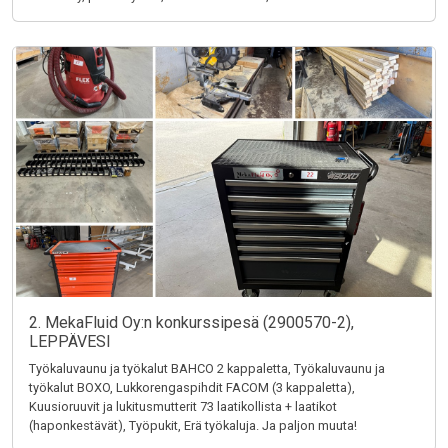
2. MekaFluid Oy:n konkurssipesä (2900570-2),
LEPPÄVESI
Työkaluvaunu ja työkalut BAHCO 2 kappaletta, Työkaluvaunu ja
työkalut BOXO, Lukkorengaspihdit FACOM (3 kappaletta),
Kuusioruuvit ja lukitusmutterit 73 laatikollista + laatikot
(haponkestävät), Työpukit, Erä työkaluja. Ja paljon muuta!