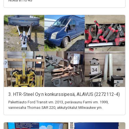
Nokia 8110 4G
3. HTR-Steel Oy:n konkurssipesä, ALAVUS (2272112-4)
Pakettiauto Ford Transit vm. 2013, perävaunu Farmi vm. 1999,
vannesaha Thomas SAR 220, akkutyökalut Milwaukee ym.