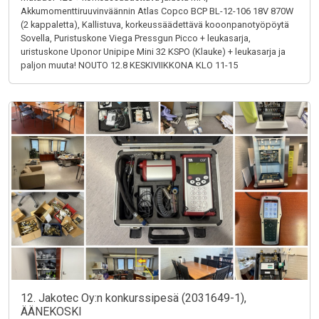
Akkumomenttiruuvinväännin Atlas Copco BCP BL-12-106 18V 870W
(2 kappaletta), Kallistuva, korkeussäädettävä kooonpanotyöpöytä
Sovella, Puristuskone Viega Pressgun Picco + leukasarja,
uristuskone Uponor Unipipe Mini 32 KSPO (Klauke) + leukasarja ja
paljon muuta! NOUTO 12.8 KESKIVIIKKONA KLO 11-15
12. Jakotec Oy:n konkurssipesä (2031649-1),
ÄÄNEKOSKI