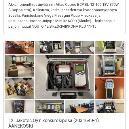
Akkumomenttiruuvinväännin Atlas Copco BCP BL-12-106 18V 870W
(2 kappaletta), Kallistuva, korkeussäädettävä kooonpanotyöpöytä
Sovella, Puristuskone Viega Pressgun Picco + leukasarja,
uristuskone Uponor Unipipe Mini 32 KSPO (Klauke) + leukasarja ja
paljon muuta! NOUTO 12.8 KESKIVIIKKONA KLO 11-15
12. Jakotec Oy:n konkurssipesä (2031649-1),
ÄÄNEKOSKI