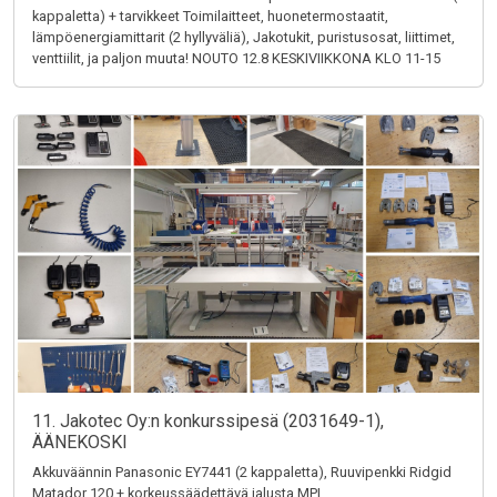
kappaletta) + tarvikkeet Toimilaitteet, huonetermostaatit,
lämpöenergiamittarit (2 hyllyväliä), Jakotukit, puristusosat, liittimet,
venttiilit, ja paljon muuta! NOUTO 12.8 KESKIVIIKKONA KLO 11-15
11. Jakotec Oy:n konkurssipesä (2031649-1),
ÄÄNEKOSKI
Akkuväännin Panasonic EY7441 (2 kappaletta), Ruuvipenkki Ridgid
Matador 120 + korkeussäädettävä jalusta MPI,