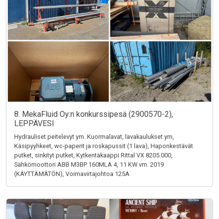
8. MekaFluid Oy:n konkurssipesä (2900570-2),
LEPPÄVESI
Hydrauliset peitelevyt ym. Kuormalavat, lavakaulukset ym,
Käsipyyhkeet, wc-paperit ja roskapussit (1 lava), Haponkestävät
putket, sinkityt putket, Kytkentäkaappi Rittal VX 8205.000,
Sähkömoottori ABB M3BP 160MLA 4, 11 KW vm. 2019
(KÄYTTÄMÄTÖN), Voimavirtajohtoa 125A