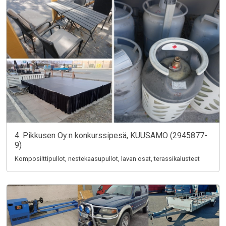
4. Pikkusen Oy:n konkurssipesä, KUUSAMO (2945877-
9)
Komposiittipullot, nestekaasupullot, lavan osat, terassikalusteet