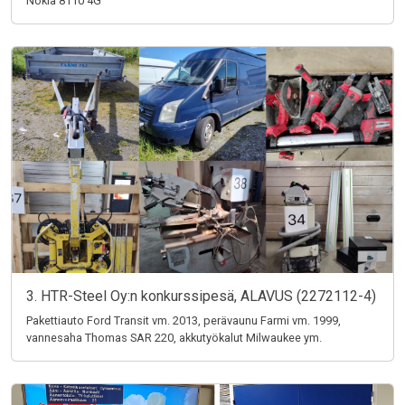
Nokia 8110 4G
3. HTR-Steel Oy:n konkurssipesä, ALAVUS (2272112-4)
Pakettiauto Ford Transit vm. 2013, perävaunu Farmi vm. 1999,
vannesaha Thomas SAR 220, akkutyökalut Milwaukee ym.