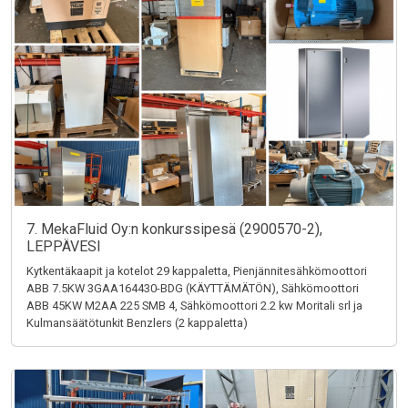
7. MekaFluid Oy:n konkurssipesä (2900570-2),
LEPPÄVESI
Kytkentäkaapit ja kotelot 29 kappaletta, Pienjännitesähkömoottori
ABB 7.5KW 3GAA164430-BDG (KÄYTTÄMÄTÖN), Sähkömoottori
ABB 45KW M2AA 225 SMB 4, Sähkömoottori 2.2 kw Moritali srl ja
Kulmansäätötunkit Benzlers (2 kappaletta)