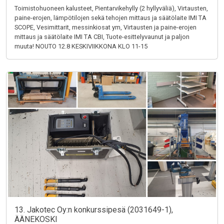
Toimistohuoneen kalusteet, Pientarvikehylly (2 hyllyväliä), Virtausten,
paine-erojen, lämpötilojen sekä tehojen mittaus ja säätölaite IMI TA
SCOPE, Vesimittarit, messinkiosat ym, Virtausten ja paine-erojen
mittaus ja säätölaite IMI TA CBI, Tuote-esittelyvaunut ja paljon
muuta! NOUTO 12.8 KESKIVIIKKONA KLO 11-15
13. Jakotec Oy:n konkurssipesä (2031649-1),
ÄÄNEKOSKI