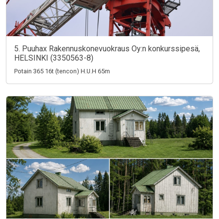
5. Puuhax Rakennuskonevuokraus Oy:n konkurssipesä,
HELSINKI (3350563-8)
Potain 365 16t (tencon) H.U.H 65m