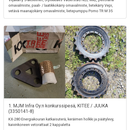
omavalmiste, paali- / laatikkokärry omavalmiste, lietekärry Vepi,
vetävä maanajokärry omavalmiste, lietepumppu Pomo TR M 35
1. MJM Infra Oy:n konkurssipesä, KITEE / JUUKA
(3350141-8)
KX-280 Energiakouran katkaisuterä, keräimen holkki ja päätylevy,
kaivinkoneen vetorattaat 2 kappaletta