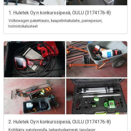
1. Huletek Oy:n konkurssipesä, OULU (3174176-8)
Volkswagen pakettiauto, kaapelinhakulaite, painepesuri,
toimistokalusteet
2. Huletek Oy:n konkurssipesä, OULU (3174176-8)
Kottikärry, patolevyrulla, tarkastuskamerat, tasolaser