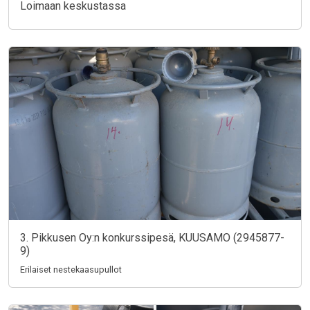
Loimaan keskustassa
3. Pikkusen Oy:n konkurssipesä, KUUSAMO (2945877-
9)
Erilaiset nestekaasupullot