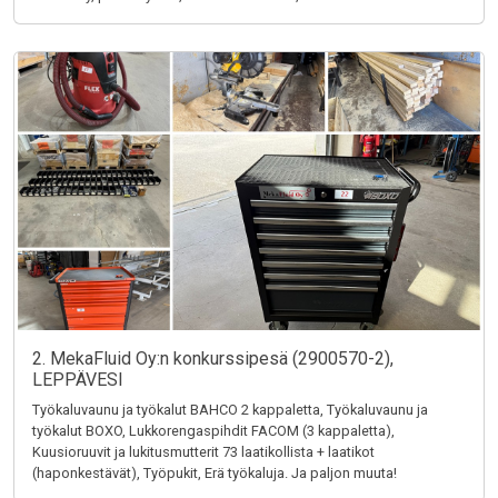
2. MekaFluid Oy:n konkurssipesä (2900570-2),
LEPPÄVESI
Työkaluvaunu ja työkalut BAHCO 2 kappaletta, Työkaluvaunu ja
työkalut BOXO, Lukkorengaspihdit FACOM (3 kappaletta),
Kuusioruuvit ja lukitusmutterit 73 laatikollista + laatikot
(haponkestävät), Työpukit, Erä työkaluja. Ja paljon muuta!