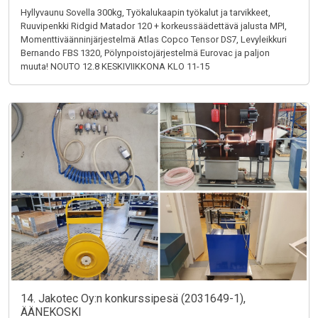
Hyllyvaunu Sovella 300kg, Työkalukaapin työkalut ja tarvikkeet,
Ruuvipenkki Ridgid Matador 120 + korkeussäädettävä jalusta MPI,
Momenttiväänninjärjestelmä Atlas Copco Tensor DS7, Levyleikkuri
Bernando FBS 1320, Pölynpoistojärjestelmä Eurovac ja paljon
muuta! NOUTO 12.8 KESKIVIIKKONA KLO 11-15
14. Jakotec Oy:n konkurssipesä (2031649-1),
ÄÄNEKOSKI