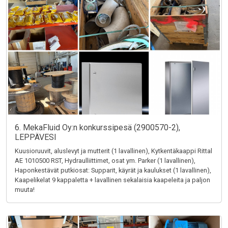
6. MekaFluid Oy:n konkurssipesä (2900570-2),
LEPPÄVESI
Kuusioruuvit, aluslevyt ja mutterit (1 lavallinen), Kytkentäkaappi Rittal
AE 1010500 RST, Hydraulliittimet, osat ym. Parker (1 lavallinen),
Haponkestävät putkiosat: Supparit, käyrät ja kaulukset (1 lavallinen),
Kaapelikelat 9 kappaletta + lavallinen sekalaisia kaapeleita ja paljon
muuta!