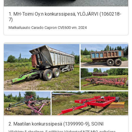
1. MH-Toimi Oy:n konkurssipesä, YLÖJÄRVI (1060218-
7)
Matkailuauto Carado Capron CVE600 vm. 2024
2. Maatilan konkurssipesä (1399990-9), SOINI
Viljakärry 5-akselinen, S-piikkiäes Väderstad NZE Mk2, peltolana