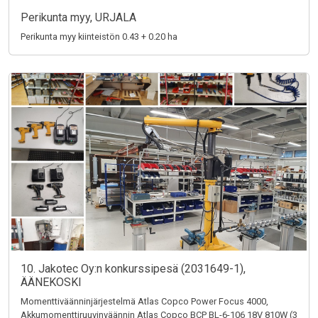
Perikunta myy, URJALA
Perikunta myy kiinteistön 0.43 + 0.20 ha
10. Jakotec Oy:n konkurssipesä (2031649-1),
ÄÄNEKOSKI
Momenttiväänninjärjestelmä Atlas Copco Power Focus 4000,
Akkumomenttiruuvinväännin Atlas Copco BCP BL-6-106 18V 810W (3