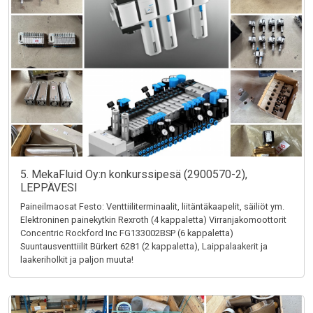
5. MekaFluid Oy:n konkurssipesä (2900570-2),
LEPPÄVESI
Paineilmaosat Festo: Venttiiliterminaalit, liitäntäkaapelit, säiliöt ym.
Elektroninen painekytkin Rexroth (4 kappaletta) Virranjakomoottorit
Concentric Rockford Inc FG133002BSP (6 kappaletta)
Suuntausventtiilit Bürkert 6281 (2 kappaletta), Laippalaakerit ja
laakeriholkit ja paljon muuta!