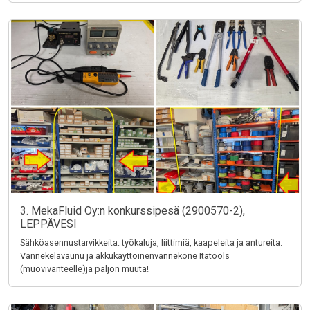
3. MekaFluid Oy:n konkurssipesä (2900570-2),
LEPPÄVESI
Sähköasennustarvikkeita: työkaluja, liittimiä, kaapeleita ja antureita.
Vannekelavaunu ja akkukäyttöinenvannekone Itatools
(muovivanteelle)ja paljon muuta!