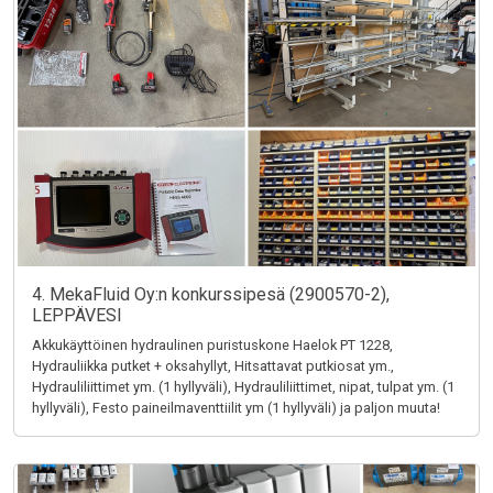
4. MekaFluid Oy:n konkurssipesä (2900570-2),
LEPPÄVESI
Akkukäyttöinen hydraulinen puristuskone Haelok PT 1228,
Hydrauliikka putket + oksahyllyt, Hitsattavat putkiosat ym.,
Hydrauliliittimet ym. (1 hyllyväli), Hydrauliliittimet, nipat, tulpat ym. (1
hyllyväli), Festo paineilmaventtiilit ym (1 hyllyväli) ja paljon muuta!