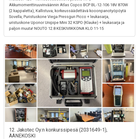
Akkumomenttiruuvinväännin Atlas Copco BCP BL-12-106 18V 870W
(2 kappaletta), Kallistuva, korkeussäädettävä kooonpanotyöpöytä
Sovella, Puristuskone Viega Pressgun Picco + leukasarja,
uristuskone Uponor Unipipe Mini 32 KSPO (Klauke) + leukasarja ja
paljon muuta! NOUTO 12.8 KESKIVIIKKONA KLO 11-15
12. Jakotec Oy:n konkurssipesä (2031649-1),
ÄÄNEKOSKI