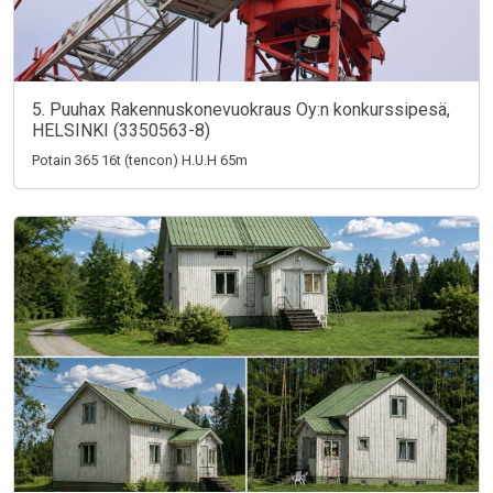
5. Puuhax Rakennuskonevuokraus Oy:n konkurssipesä,
HELSINKI (3350563-8)
Potain 365 16t (tencon) H.U.H 65m