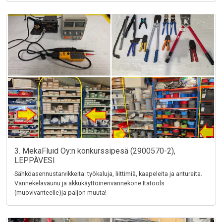
3. MekaFluid Oy:n konkurssipesä (2900570-2),
LEPPÄVESI
Sähköasennustarvikkeita: työkaluja, liittimiä, kaapeleita ja antureita.
Vannekelavaunu ja akkukäyttöinenvannekone Itatools
(muovivanteelle)ja paljon muuta!