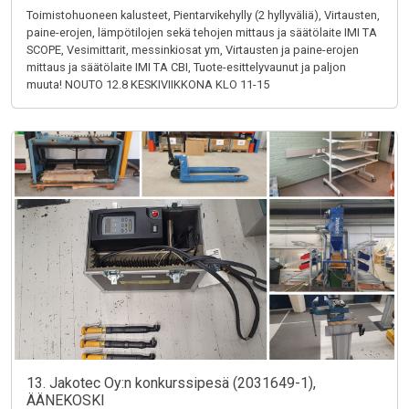
Toimistohuoneen kalusteet, Pientarvikehylly (2 hyllyväliä), Virtausten,
paine-erojen, lämpötilojen sekä tehojen mittaus ja säätölaite IMI TA
SCOPE, Vesimittarit, messinkiosat ym, Virtausten ja paine-erojen
mittaus ja säätölaite IMI TA CBI, Tuote-esittelyvaunut ja paljon
muuta! NOUTO 12.8 KESKIVIIKKONA KLO 11-15
13. Jakotec Oy:n konkurssipesä (2031649-1),
ÄÄNEKOSKI