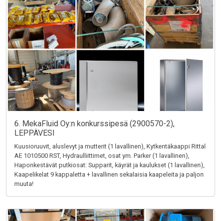
6. MekaFluid Oy:n konkurssipesä (2900570-2),
LEPPÄVESI
Kuusioruuvit, aluslevyt ja mutterit (1 lavallinen), Kytkentäkaappi Rittal
AE 1010500 RST, Hydraulliittimet, osat ym. Parker (1 lavallinen),
Haponkestävät putkiosat: Supparit, käyrät ja kaulukset (1 lavallinen),
Kaapelikelat 9 kappaletta + lavallinen sekalaisia kaapeleita ja paljon
muuta!