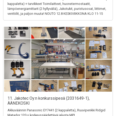
kappaletta) + tarvikkeet Toimilaitteet, huonetermostaatit,
lämpöenergiamittarit (2 hyllyväliä), Jakotukit, puristusosat, liittimet,
venttiilit, ja paljon muuta! NOUTO 12.8 KESKIVIIKKONA KLO 11-15
11. Jakotec Oy:n konkurssipesä (2031649-1),
ÄÄNEKOSKI
Akkuväännin Panasonic EY7441 (2 kappaletta), Ruuvipenkki Ridgid
Matador 120 + korkeussäädettävä jalusta MPI,