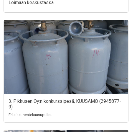
Loimaan keskustassa
3. Pikkusen Oy:n konkurssipesä, KUUSAMO (2945877-
9)
Erilaiset nestekaasupullot