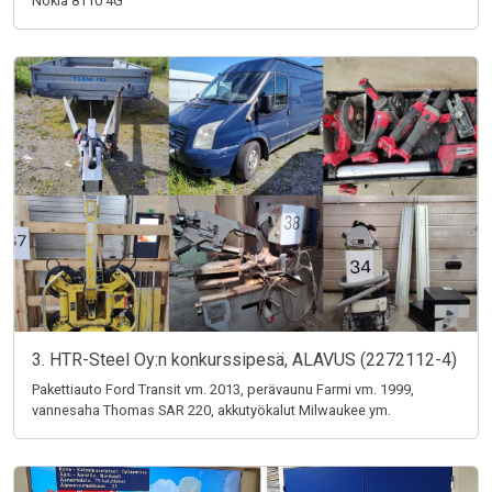
Nokia 8110 4G
3. HTR-Steel Oy:n konkurssipesä, ALAVUS (2272112-4)
Pakettiauto Ford Transit vm. 2013, perävaunu Farmi vm. 1999,
vannesaha Thomas SAR 220, akkutyökalut Milwaukee ym.