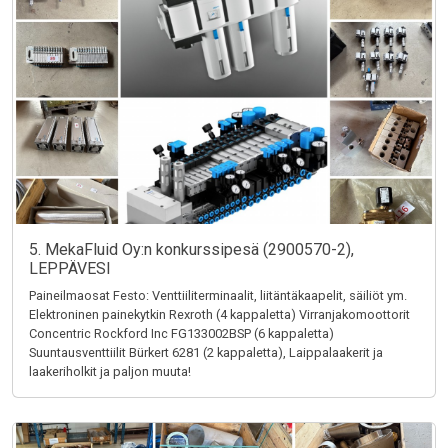
5. MekaFluid Oy:n konkurssipesä (2900570-2),
LEPPÄVESI
Paineilmaosat Festo: Venttiiliterminaalit, liitäntäkaapelit, säiliöt ym.
Elektroninen painekytkin Rexroth (4 kappaletta) Virranjakomoottorit
Concentric Rockford Inc FG133002BSP (6 kappaletta)
Suuntausventtiilit Bürkert 6281 (2 kappaletta), Laippalaakerit ja
laakeriholkit ja paljon muuta!