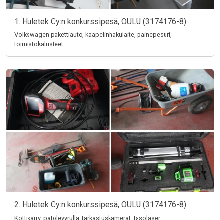
1. Huletek Oy:n konkurssipesä, OULU (3174176-8)
Volkswagen pakettiauto, kaapelinhakulaite, painepesuri,
toimistokalusteet
2. Huletek Oy:n konkurssipesä, OULU (3174176-8)
Kottikärry, patolevyrulla, tarkastuskamerat, tasolaser