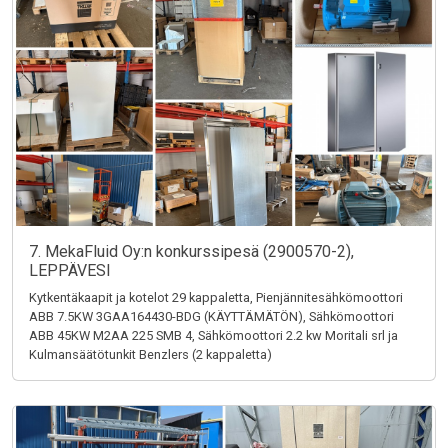
7. MekaFluid Oy:n konkurssipesä (2900570-2),
LEPPÄVESI
Kytkentäkaapit ja kotelot 29 kappaletta, Pienjännitesähkömoottori
ABB 7.5KW 3GAA164430-BDG (KÄYTTÄMÄTÖN), Sähkömoottori
ABB 45KW M2AA 225 SMB 4, Sähkömoottori 2.2 kw Moritali srl ja
Kulmansäätötunkit Benzlers (2 kappaletta)