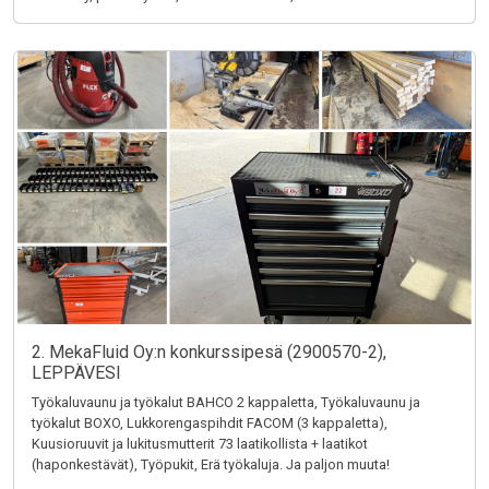
2. MekaFluid Oy:n konkurssipesä (2900570-2),
LEPPÄVESI
Työkaluvaunu ja työkalut BAHCO 2 kappaletta, Työkaluvaunu ja
työkalut BOXO, Lukkorengaspihdit FACOM (3 kappaletta),
Kuusioruuvit ja lukitusmutterit 73 laatikollista + laatikot
(haponkestävät), Työpukit, Erä työkaluja. Ja paljon muuta!