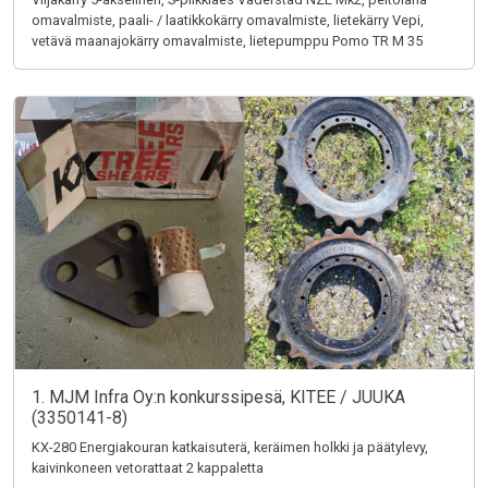
omavalmiste, paali- / laatikkokärry omavalmiste, lietekärry Vepi,
vetävä maanajokärry omavalmiste, lietepumppu Pomo TR M 35
1. MJM Infra Oy:n konkurssipesä, KITEE / JUUKA
(3350141-8)
KX-280 Energiakouran katkaisuterä, keräimen holkki ja päätylevy,
kaivinkoneen vetorattaat 2 kappaletta