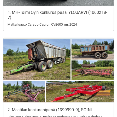
1. MH-Toimi Oy:n konkurssipesä, YLÖJÄRVI (1060218-
7)
Matkailuauto Carado Capron CVE600 vm. 2024
2. Maatilan konkurssipesä (1399990-9), SOINI
Viljakärry 5-akselinen, S-piikkiäes Väderstad NZE Mk2, peltolana