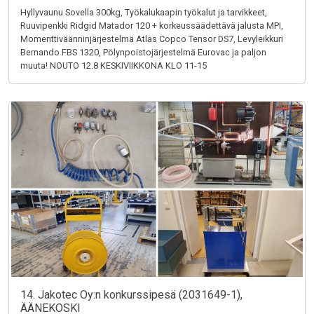
Hyllyvaunu Sovella 300kg, Työkalukaapin työkalut ja tarvikkeet,
Ruuvipenkki Ridgid Matador 120 + korkeussäädettävä jalusta MPI,
Momenttiväänninjärjestelmä Atlas Copco Tensor DS7, Levyleikkuri
Bernando FBS 1320, Pölynpoistojärjestelmä Eurovac ja paljon
muuta! NOUTO 12.8 KESKIVIIKKONA KLO 11-15
14. Jakotec Oy:n konkurssipesä (2031649-1),
ÄÄNEKOSKI