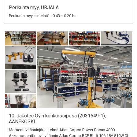
Perikunta myy, URJALA
Perikunta myy kiinteistön 0.43 + 0.20 ha
10. Jakotec Oy:n konkurssipesä (2031649-1),
ÄÄNEKOSKI
Momenttiväänninjärjestelmä Atlas Copco Power Focus 4000,
Akkumomenttiruuvinväännin Atlas Copco BCP BL-6-106 18V 810W (3