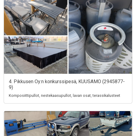
4. Pikkusen Oy:n konkurssipesä, KUUSAMO (2945877-
9)
Komposiittipullot, nestekaasupullot, lavan osat, terassikalusteet