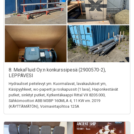
8. MekaFluid Oy:n konkurssipesä (2900570-2),
LEPPÄVESI
Hydrauliset peitelevyt ym. Kuormalavat, lavakaulukset ym,
Käsipyyhkeet, wc-paperit ja roskapussit (1 lava), Haponkestävät
putket, sinkityt putket, Kytkentäkaappi Rittal VX 8205.000,
Sähkömoottori ABB M3BP 160MLA 4, 11 KW vm. 2019
(KÄYTTÄMÄTÖN), Voimavirtajohtoa 125A