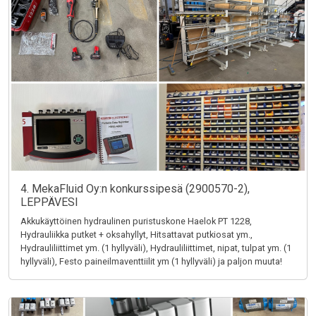
4. MekaFluid Oy:n konkurssipesä (2900570-2),
LEPPÄVESI
Akkukäyttöinen hydraulinen puristuskone Haelok PT 1228,
Hydrauliikka putket + oksahyllyt, Hitsattavat putkiosat ym.,
Hydrauliliittimet ym. (1 hyllyväli), Hydrauliliittimet, nipat, tulpat ym. (1
hyllyväli), Festo paineilmaventtiilit ym (1 hyllyväli) ja paljon muuta!