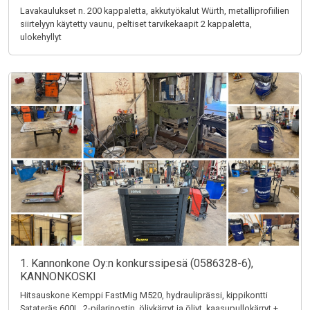
Lavakaulukset n. 200 kappaletta, akkutyökalut Würth, metalliprofiilien
siirtelyyn käytetty vaunu, peltiset tarvikekaapit 2 kappaletta,
ulokehyllyt
1. Kannonkone Oy:n konkurssipesä (0586328-6),
KANNONKOSKI
Hitsauskone Kemppi FastMig M520, hydrauliprässi, kippikontti
Satateräs 600L, 2-pilarinostin, öljykärryt ja öljyt, kaasupullokärryt +