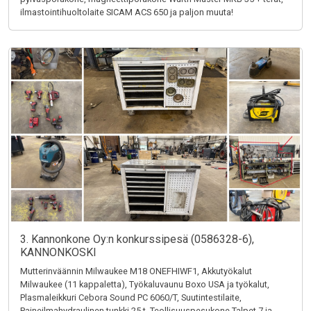
ilmastointihuoltolaite SICAM ACS 650 ja paljon muuta!
3. Kannonkone Oy:n konkurssipesä (0586328-6),
KANNONKOSKI
Mutterinväännin Milwaukee M18 ONEFHIWF1, Akkutyökalut
Milwaukee (11 kappaletta), Työkaluvaunu Boxo USA ja työkalut,
Plasmaleikkuri Cebora Sound PC 6060/T, Suutintestilaite,
Paineilmahydraulinen tunkki 25 t, Teollisuuspesukone Talpet 7 ja