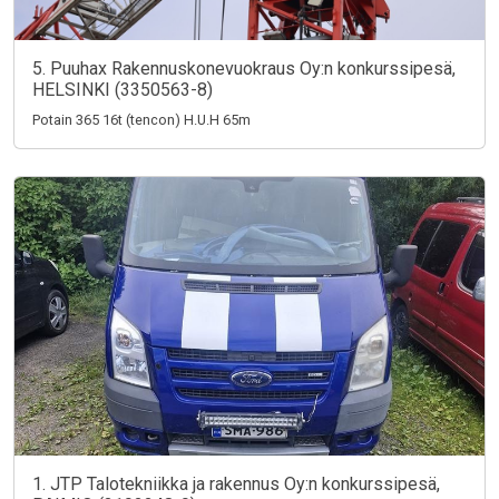
5. Puuhax Rakennuskonevuokraus Oy:n konkurssipesä,
HELSINKI (3350563-8)
Potain 365 16t (tencon) H.U.H 65m
1. JTP Talotekniikka ja rakennus Oy:n konkurssipesä,