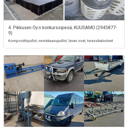
4. Pikkusen Oy:n konkurssipesä, KUUSAMO (2945877-
9)
Komposiittipullot, nestekaasupullot, lavan osat, terassikalusteet