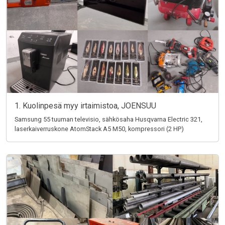
1. Kuolinpesä myy irtaimistoa, JOENSUU
Samsung 55 tuuman televisio, sähkösaha Husqvarna Electric 321,
laserkaiverruskone AtomStack A5 M50, kompressori (2 HP)