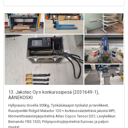
13. Jakotec Oy:n konkurssipesä (2031649-1),
ÄÄNEKOSKI
Hyllyvaunu Sovella 300kg, Työkalukaapin työkalut ja tarvikkeet,
Ruuvipenkki Ridgid Matador 120 + korkeussäädettävä jalusta MPI,
Momenttiväänninjärjestelmä Atlas Copco Tensor DS7, Levyleikkuri
Bernando FBS 1320, Pölynpoistojärjestelmä Eurovac ja paljon
muuta!