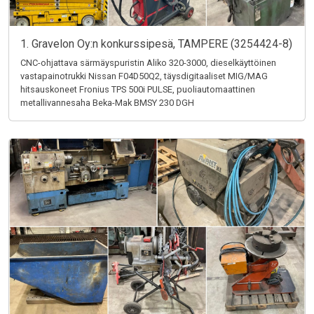
1. Gravelon Oy:n konkurssipesä, TAMPERE (3254424-8)
CNC-ohjattava särmäyspuristin Aliko 320-3000, dieselkäyttöinen
vastapainotrukki Nissan F04D50Q2, täysdigitaaliset MIG/MAG
hitsauskoneet Fronius TPS 500i PULSE, puoliautomaattinen
metallivannesaha Beka-Mak BMSY 230 DGH