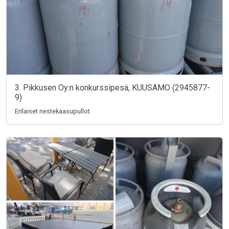
3. Pikkusen Oy:n konkurssipesä, KUUSAMO (2945877-
9)
Erilaiset nestekaasupullot