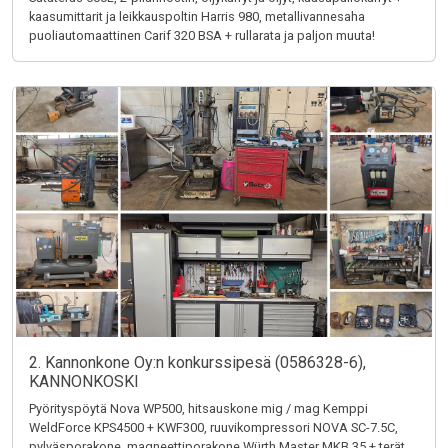
kaasumittarit ja leikkauspoltin Harris 980, metallivannesaha
puoliautomaattinen Carif 320 BSA + rullarata ja paljon muuta!
2. Kannonkone Oy:n konkurssipesä (0586328-6),
KANNONKOSKI
Pyörityspöytä Nova WP500, hitsauskone mig / mag Kemppi
WeldForce KPS4500 + KWF300, ruuvikompressori NOVA SC-7.5C,
pylväsporakone, magneettiporakone Würth Master MKB 35 + terät,