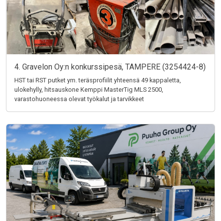
4. Gravelon Oy:n konkurssipesä, TAMPERE (3254424-8)
HST tai RST putket ym. teräsprofiilit yhteensä 49 kappaletta,
ulokehylly, hitsauskone Kemppi MasterTig MLS 2500,
varastohuoneessa olevat työkalut ja tarvikkeet