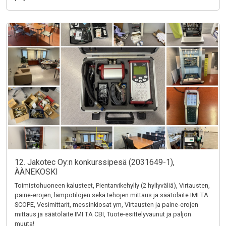
12. Jakotec Oy:n konkurssipesä (2031649-1),
ÄÄNEKOSKI
Toimistohuoneen kalusteet, Pientarvikehylly (2 hyllyväliä), Virtausten,
paine-erojen, lämpötilojen sekä tehojen mittaus ja säätölaite IMI TA
SCOPE, Vesimittarit, messinkiosat ym, Virtausten ja paine-erojen
mittaus ja säätölaite IMI TA CBI, Tuote-esittelyvaunut ja paljon
muuta!