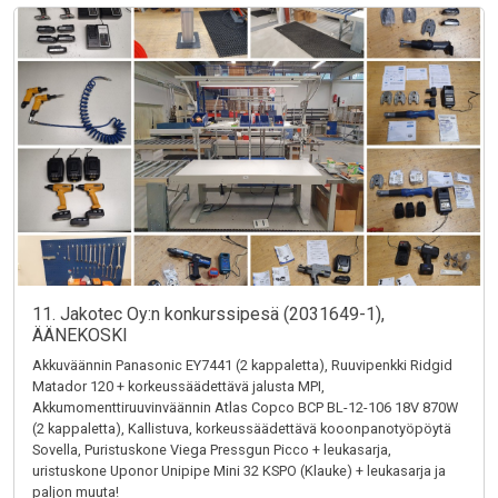
11. Jakotec Oy:n konkurssipesä (2031649-1),
ÄÄNEKOSKI
Akkuväännin Panasonic EY7441 (2 kappaletta), Ruuvipenkki Ridgid
Matador 120 + korkeussäädettävä jalusta MPI,
Akkumomenttiruuvinväännin Atlas Copco BCP BL-12-106 18V 870W
(2 kappaletta), Kallistuva, korkeussäädettävä kooonpanotyöpöytä
Sovella, Puristuskone Viega Pressgun Picco + leukasarja,
uristuskone Uponor Unipipe Mini 32 KSPO (Klauke) + leukasarja ja
paljon muuta!