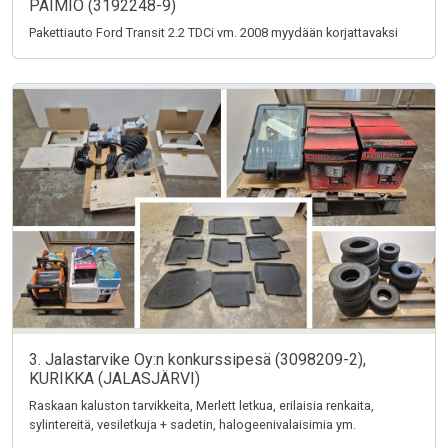
PAIMIO (3192248-9)
Pakettiauto Ford Transit 2.2 TDCi vm. 2008 myydään korjattavaksi
3. Jalastarvike Oy:n konkurssipesä (3098209-2),
KURIKKA (JALASJÄRVI)
Raskaan kaluston tarvikkeita, Merlett letkua, erilaisia renkaita,
sylintereitä, vesiletkuja + sadetin, halogeenivalaisimia ym.