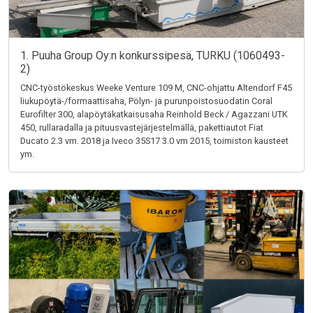
1. Puuha Group Oy:n konkurssipesä, TURKU (1060493-
2)
CNC-työstökeskus Weeke Venture 109 M, CNC-ohjattu Altendorf F45
liukupöytä-/formaattisaha, Pölyn- ja purunpoistosuodatin Coral
Eurofilter 300, alapöytäkatkaisusaha Reinhold Beck / Agazzani UTK
450, rullaradalla ja pituusvastejärjestelmällä, pakettiautot Fiat
Ducato 2.3 vm. 2018 ja Iveco 35S17 3.0 vm 2015, toimiston kausteet
ym.