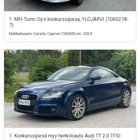
1. MH-Toimi Oy:n konkurssipesä, YLÖJÄRVI (1060218-
7)
Matkailuauto Carado Capron CVE600 vm. 2024
1. Konkurssipesä myy henkilöauto Audi TT 2.0 TFSI