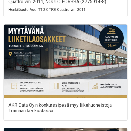
Quattro vm. 2011, NOUTO FORSSA (2775914-8)
Henkilöauto Audi TT 2.0 TFSI Quattro vm. 2011
AKR Data Oy:n konkurssipesä myy liikehuoneistoja
Loimaan keskustassa