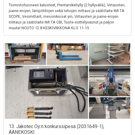
Toimistohuoneen kalusteet, Pientarvikehylly (2 hyllyväliä), Virtausten,
paine-erojen, lämpötilojen sekä tehojen mittaus ja säätölaite IMI TA
SCOPE, Vesimittarit, messinkiosat ym, Virtausten ja paine-erojen
mittaus ja säätölaite IMI TA CBI, Tuote-esittelyvaunut ja paljon
muuta! NOUTO 12.8 KESKIVIIKKONA KLO 11-15
13. Jakotec Oy:n konkurssipesä (2031649-1),
ÄÄNEKOSKI