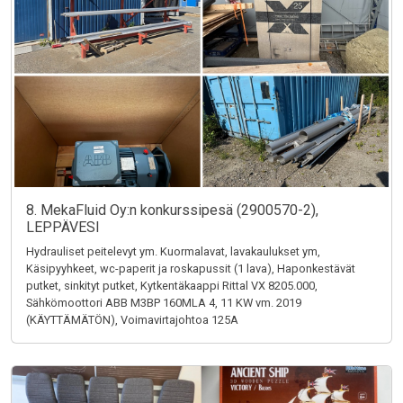
8. MekaFluid Oy:n konkurssipesä (2900570-2),
LEPPÄVESI
Hydrauliset peitelevyt ym. Kuormalavat, lavakaulukset ym,
Käsipyyhkeet, wc-paperit ja roskapussit (1 lava), Haponkestävät
putket, sinkityt putket, Kytkentäkaappi Rittal VX 8205.000,
Sähkömoottori ABB M3BP 160MLA 4, 11 KW vm. 2019
(KÄYTTÄMÄTÖN), Voimavirtajohtoa 125A