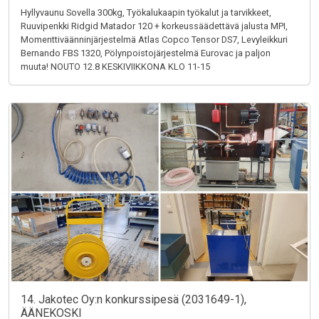
Hyllyvaunu Sovella 300kg, Työkalukaapin työkalut ja tarvikkeet,
Ruuvipenkki Ridgid Matador 120 + korkeussäädettävä jalusta MPI,
Momenttiväänninjärjestelmä Atlas Copco Tensor DS7, Levyleikkuri
Bernando FBS 1320, Pölynpoistojärjestelmä Eurovac ja paljon
muuta! NOUTO 12.8 KESKIVIIKKONA KLO 11-15
14. Jakotec Oy:n konkurssipesä (2031649-1),
ÄÄNEKOSKI