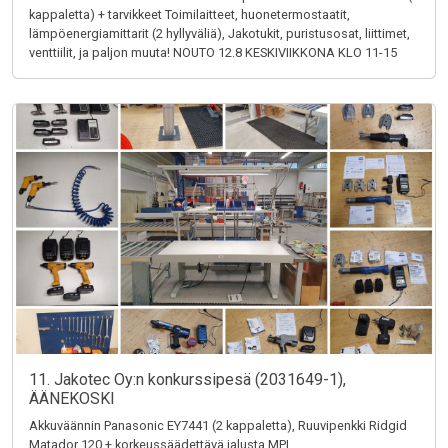
kappaletta) + tarvikkeet Toimilaitteet, huonetermostaatit,
lämpöenergiamittarit (2 hyllyväliä), Jakotukit, puristusosat, liittimet,
venttiilit, ja paljon muuta! NOUTO 12.8 KESKIVIIKKONA KLO 11-15
11. Jakotec Oy:n konkurssipesä (2031649-1),
ÄÄNEKOSKI
Akkuväännin Panasonic EY7441 (2 kappaletta), Ruuvipenkki Ridgid
Matador 120 + korkeussäädettävä jalusta MPI,