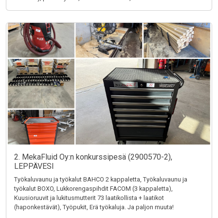
2. MekaFluid Oy:n konkurssipesä (2900570-2),
LEPPÄVESI
Työkaluvaunu ja työkalut BAHCO 2 kappaletta, Työkaluvaunu ja
työkalut BOXO, Lukkorengaspihdit FACOM (3 kappaletta),
Kuusioruuvit ja lukitusmutterit 73 laatikollista + laatikot
(haponkestävät), Työpukit, Erä työkaluja. Ja paljon muuta!