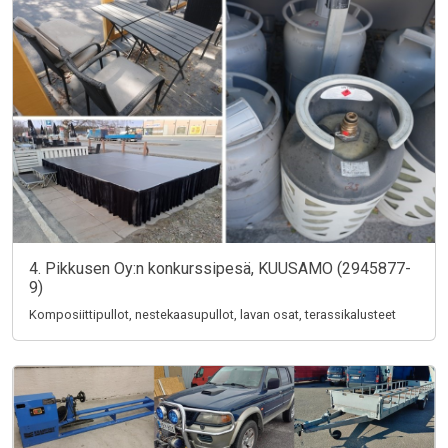
4. Pikkusen Oy:n konkurssipesä, KUUSAMO (2945877-
9)
Komposiittipullot, nestekaasupullot, lavan osat, terassikalusteet