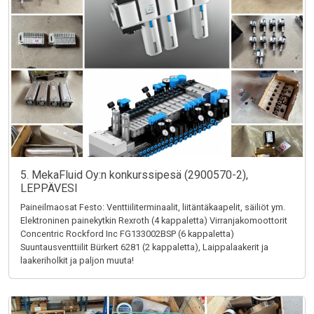
5. MekaFluid Oy:n konkurssipesä (2900570-2),
LEPPÄVESI
Paineilmaosat Festo: Venttiiliterminaalit, liitäntäkaapelit, säiliöt ym.
Elektroninen painekytkin Rexroth (4 kappaletta) Virranjakomoottorit
Concentric Rockford Inc FG133002BSP (6 kappaletta)
Suuntausventtiilit Bürkert 6281 (2 kappaletta), Laippalaakerit ja
laakeriholkit ja paljon muuta!