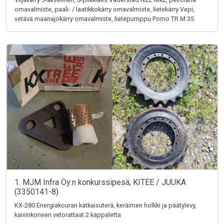
omavalmiste, paali- / laatikkokärry omavalmiste, lietekärry Vepi,
vetävä maanajokärry omavalmiste, lietepumppu Pomo TR M 35
1. MJM Infra Oy:n konkurssipesä, KITEE / JUUKA
(3350141-8)
KX-280 Energiakouran katkaisuterä, keräimen holkki ja päätylevy,
kaivinkoneen vetorattaat 2 kappaletta