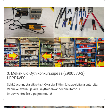
3. MekaFluid Oy:n konkurssipesä (2900570-2),
LEPPÄVESI
Sähköasennustarvikkeita: työkaluja, liittimiä, kaapeleita ja antureita.
Vannekelavaunu ja akkukäyttöinenvannekone Itatools
(muovivanteelle)ja paljon muuta!