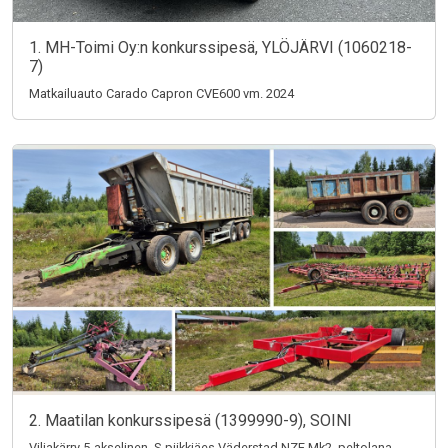
1. MH-Toimi Oy:n konkurssipesä, YLÖJÄRVI (1060218-
7)
Matkailuauto Carado Capron CVE600 vm. 2024
2. Maatilan konkurssipesä (1399990-9), SOINI
Viljakärry 5-akselinen, S-piikkiäes Väderstad NZE Mk2, peltolana