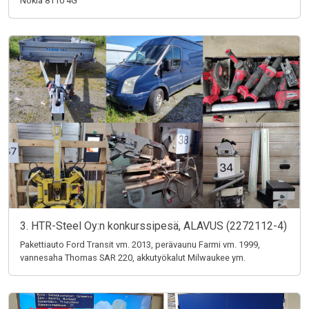
Nokia 8110 4G
3. HTR-Steel Oy:n konkurssipesä, ALAVUS (2272112-4)
Pakettiauto Ford Transit vm. 2013, perävaunu Farmi vm. 1999,
vannesaha Thomas SAR 220, akkutyökalut Milwaukee ym.