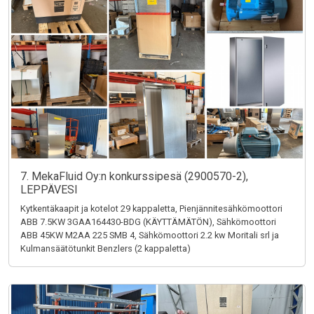
7. MekaFluid Oy:n konkurssipesä (2900570-2),
LEPPÄVESI
Kytkentäkaapit ja kotelot 29 kappaletta, Pienjännitesähkömoottori
ABB 7.5KW 3GAA164430-BDG (KÄYTTÄMÄTÖN), Sähkömoottori
ABB 45KW M2AA 225 SMB 4, Sähkömoottori 2.2 kw Moritali srl ja
Kulmansäätötunkit Benzlers (2 kappaletta)