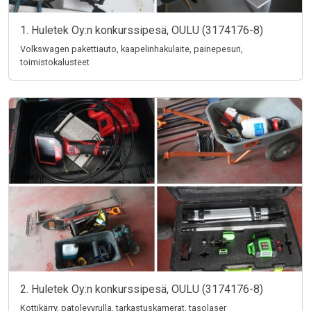
1. Huletek Oy:n konkurssipesä, OULU (3174176-8)
Volkswagen pakettiauto, kaapelinhakulaite, painepesuri,
toimistokalusteet
2. Huletek Oy:n konkurssipesä, OULU (3174176-8)
Kottikärry, patolevyrulla, tarkastuskamerat, tasolaser