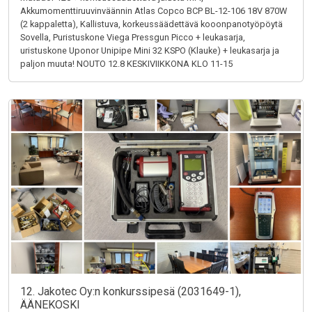
Akkumomenttiruuvinväännin Atlas Copco BCP BL-12-106 18V 870W
(2 kappaletta), Kallistuva, korkeussäädettävä kooonpanotyöpöytä
Sovella, Puristuskone Viega Pressgun Picco + leukasarja,
uristuskone Uponor Unipipe Mini 32 KSPO (Klauke) + leukasarja ja
paljon muuta! NOUTO 12.8 KESKIVIIKKONA KLO 11-15
12. Jakotec Oy:n konkurssipesä (2031649-1),
ÄÄNEKOSKI