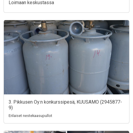
Loimaan keskustassa
3. Pikkusen Oy:n konkurssipesä, KUUSAMO (2945877-
9)
Erilaiset nestekaasupullot