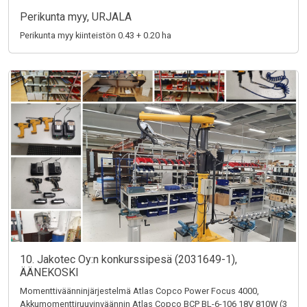
Perikunta myy, URJALA
Perikunta myy kiinteistön 0.43 + 0.20 ha
10. Jakotec Oy:n konkurssipesä (2031649-1),
ÄÄNEKOSKI
Momenttiväänninjärjestelmä Atlas Copco Power Focus 4000,
Akkumomenttiruuvinväännin Atlas Copco BCP BL-6-106 18V 810W (3