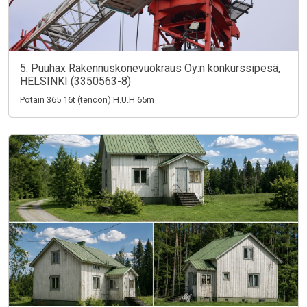
5. Puuhax Rakennuskonevuokraus Oy:n konkurssipesä,
HELSINKI (3350563-8)
Potain 365 16t (tencon) H.U.H 65m