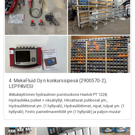
4. MekaFluid Oy:n konkurssipesä (2900570-2),
LEPPÄVESI
Akkukäyttöinen hydraulinen puristuskone Haelok PT 1228,
Hydrauliikka putket + oksahyllyt, Hitsattavat putkiosat ym.,
Hydrauliliittimet ym. (1 hyllyväli), Hydrauliliittimet, nipat, tulpat ym. (1
hyllyväli), Festo paineilmaventtiilit ym (1 hyllyväli) ja paljon muuta!