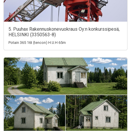
5. Puuhax Rakennuskonevuokraus Oy:n konkurssipesä,
HELSINKI (3350563-8)
Potain 365 16t (tencon) H.U.H 65m