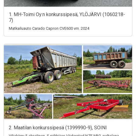
1. MH-Toimi Oy:n konkurssipesä, YLÖJÄRVI (1060218-
7)
Matkailuauto Carado Capron CVE600 vm. 2024
2. Maatilan konkurssipesä (1399990-9), SOINI
Viljakärry 5-akselinen, S-piikkiäes Väderstad NZE Mk2, peltolana