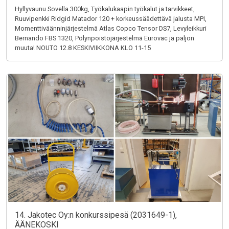
Hyllyvaunu Sovella 300kg, Työkalukaapin työkalut ja tarvikkeet,
Ruuvipenkki Ridgid Matador 120 + korkeussäädettävä jalusta MPI,
Momenttiväänninjärjestelmä Atlas Copco Tensor DS7, Levyleikkuri
Bernando FBS 1320, Pölynpoistojärjestelmä Eurovac ja paljon
muuta! NOUTO 12.8 KESKIVIIKKONA KLO 11-15
14. Jakotec Oy:n konkurssipesä (2031649-1),
ÄÄNEKOSKI