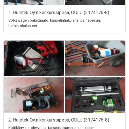
1. Huletek Oy:n konkurssipesä, OULU (3174176-8)
Volkswagen pakettiauto, kaapelinhakulaite, painepesuri,
toimistokalusteet
2. Huletek Oy:n konkurssipesä, OULU (3174176-8)
Kottikärry, patolevyrulla, tarkastuskamerat, tasolaser