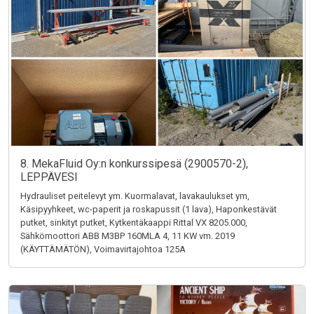
8. MekaFluid Oy:n konkurssipesä (2900570-2),
LEPPÄVESI
Hydrauliset peitelevyt ym. Kuormalavat, lavakaulukset ym,
Käsipyyhkeet, wc-paperit ja roskapussit (1 lava), Haponkestävät
putket, sinkityt putket, Kytkentäkaappi Rittal VX 8205.000,
Sähkömoottori ABB M3BP 160MLA 4, 11 KW vm. 2019
(KÄYTTÄMÄTÖN), Voimavirtajohtoa 125A