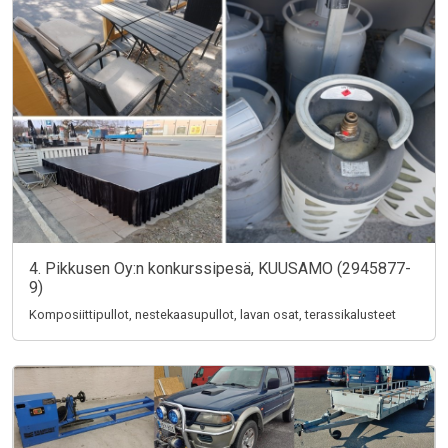
4. Pikkusen Oy:n konkurssipesä, KUUSAMO (2945877-
9)
Komposiittipullot, nestekaasupullot, lavan osat, terassikalusteet