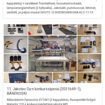
kappaletta) + tarvikkeet Toimilaitteet, huonetermostaatit,
lämpöenergiamittarit (2 hyllyväliä), Jakotukit, puristusosat, liittimet,
venttiilit, ja paljon muuta! NOUTO 12.8 KESKIVIIKKONA KLO 11-15
11. Jakotec Oy:n konkurssipesä (2031649-1),
ÄÄNEKOSKI
Akkuväännin Panasonic EY7441 (2 kappaletta), Ruuvipenkki Ridgid
Matador 120 + korkeussäädettävä jalusta MPI,