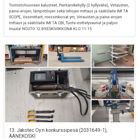
Toimistohuoneen kalusteet, Pientarvikehylly (2 hyllyväliä), Virtausten,
paine-erojen, lämpötilojen sekä tehojen mittaus ja säätölaite IMI TA
SCOPE, Vesimittarit, messinkiosat ym, Virtausten ja paine-erojen
mittaus ja säätölaite IMI TA CBI, Tuote-esittelyvaunut ja paljon
muuta! NOUTO 12.8 KESKIVIIKKONA KLO 11-15
13. Jakotec Oy:n konkurssipesä (2031649-1),
ÄÄNEKOSKI