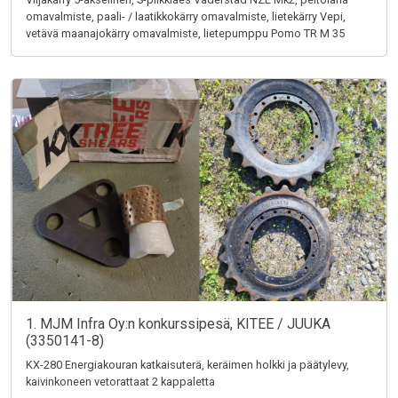
omavalmiste, paali- / laatikkokärry omavalmiste, lietekärry Vepi,
vetävä maanajokärry omavalmiste, lietepumppu Pomo TR M 35
1. MJM Infra Oy:n konkurssipesä, KITEE / JUUKA
(3350141-8)
KX-280 Energiakouran katkaisuterä, keräimen holkki ja päätylevy,
kaivinkoneen vetorattaat 2 kappaletta