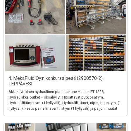
4. MekaFluid Oy:n konkurssipesä (2900570-2),
LEPPÄVESI
Akkukäyttöinen hydraulinen puristuskone Haelok PT 1228,
Hydrauliikka putket + oksahyllyt, Hitsattavat putkiosat ym.,
Hydrauliliittimet ym. (1 hyllyväli), Hydrauliliittimet, nipat, tulpat ym. (1
hyllyväli), Festo paineilmaventtiilit ym (1 hyllyväli) ja paljon muuta!