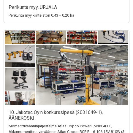
Perikunta myy, URJALA
Perikunta myy kiinteistön 0.43 + 0.20 ha
10. Jakotec Oy:n konkurssipesä (2031649-1),
ÄÄNEKOSKI
Momenttiväänninjärjestelmä Atlas Copco Power Focus 4000,
Akkumomenttiruuvinväännin Atlas Copco BCP BL-6-106 18V 810W (3