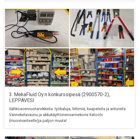
3. MekaFluid Oy:n konkurssipesä (2900570-2),
LEPPÄVESI
Sähköasennustarvikkeita: työkaluja, liittimiä, kaapeleita ja antureita.
Vannekelavaunu ja akkukäyttöinenvannekone Itatools
(muovivanteelle)ja paljon muuta!