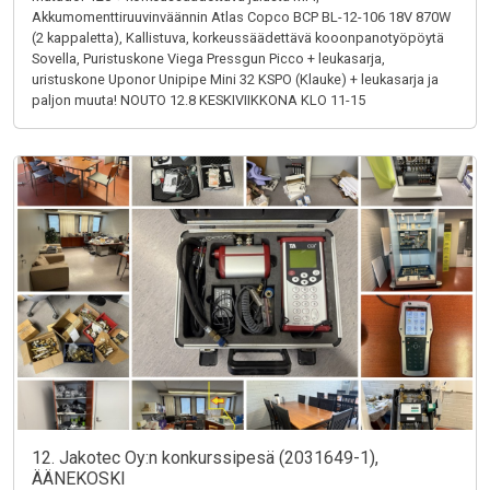
Akkumomenttiruuvinväännin Atlas Copco BCP BL-12-106 18V 870W
(2 kappaletta), Kallistuva, korkeussäädettävä kooonpanotyöpöytä
Sovella, Puristuskone Viega Pressgun Picco + leukasarja,
uristuskone Uponor Unipipe Mini 32 KSPO (Klauke) + leukasarja ja
paljon muuta! NOUTO 12.8 KESKIVIIKKONA KLO 11-15
12. Jakotec Oy:n konkurssipesä (2031649-1),
ÄÄNEKOSKI