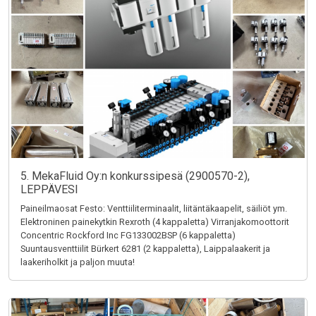
5. MekaFluid Oy:n konkurssipesä (2900570-2),
LEPPÄVESI
Paineilmaosat Festo: Venttiiliterminaalit, liitäntäkaapelit, säiliöt ym.
Elektroninen painekytkin Rexroth (4 kappaletta) Virranjakomoottorit
Concentric Rockford Inc FG133002BSP (6 kappaletta)
Suuntausventtiilit Bürkert 6281 (2 kappaletta), Laippalaakerit ja
laakeriholkit ja paljon muuta!