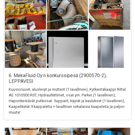
6. MekaFluid Oy:n konkurssipesä (2900570-2),
LEPPÄVESI
Kuusioruuvit, aluslevyt ja mutterit (1 lavallinen), Kytkentäkaappi Rittal
AE 1010500 RST, Hydraulliittimet, osat ym. Parker (1 lavallinen),
Haponkestävät putkiosat: Supparit, käyrät ja kaulukset (1 lavallinen),
Kaapelikelat 9 kappaletta + lavallinen sekalaisia kaapeleita ja paljon
muuta!