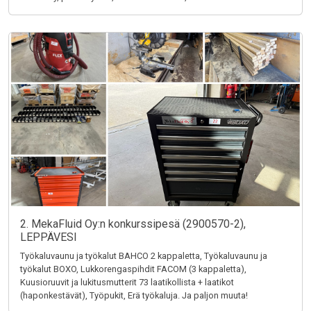
2. MekaFluid Oy:n konkurssipesä (2900570-2),
LEPPÄVESI
Työkaluvaunu ja työkalut BAHCO 2 kappaletta, Työkaluvaunu ja
työkalut BOXO, Lukkorengaspihdit FACOM (3 kappaletta),
Kuusioruuvit ja lukitusmutterit 73 laatikollista + laatikot
(haponkestävät), Työpukit, Erä työkaluja. Ja paljon muuta!