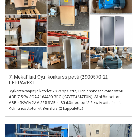
7. MekaFluid Oy:n konkurssipesä (2900570-2),
LEPPÄVESI
Kytkentäkaapit ja kotelot 29 kappaletta, Pienjännitesähkömoottori
ABB 7.5KW 3GAA164430-BDG (KÄYTTÄMÄTÖN), Sähkömoottori
ABB 45KW M2AA 225 SMB 4, Sähkömoottori 2.2 kw Moritali srl ja
Kulmansäätötunkit Benzlers (2 kappaletta)