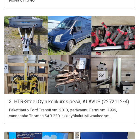
Nokia 8110 4G
3. HTR-Steel Oy:n konkurssipesä, ALAVUS (2272112-4)
Pakettiauto Ford Transit vm. 2013, perävaunu Farmi vm. 1999,
vannesaha Thomas SAR 220, akkutyökalut Milwaukee ym.