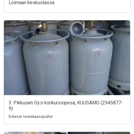
Loimaan keskustassa
3. Pikkusen Oy:n konkurssipesä, KUUSAMO (2945877-
9)
Erilaiset nestekaasupullot