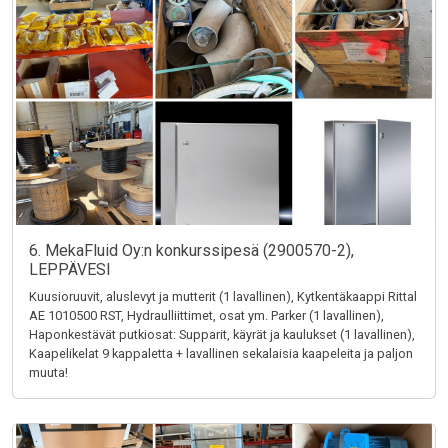
6. MekaFluid Oy:n konkurssipesä (2900570-2),
LEPPÄVESI
Kuusioruuvit, aluslevyt ja mutterit (1 lavallinen), Kytkentäkaappi Rittal
AE 1010500 RST, Hydraulliittimet, osat ym. Parker (1 lavallinen),
Haponkestävät putkiosat: Supparit, käyrät ja kaulukset (1 lavallinen),
Kaapelikelat 9 kappaletta + lavallinen sekalaisia kaapeleita ja paljon
muuta!