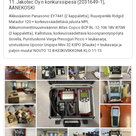
11. Jakotec Oy:n konkurssipesä (2031649-1),
ÄÄNEKOSKI
Akkuväännin Panasonic EY7441 (2 kappaletta), Ruuvipenkki Ridgid
Matador 120 + korkeussäädettävä jalusta MPI,
Akkumomenttiruuvinväännin Atlas Copco BCP BL-12-106 18V 870W
(2 kappaletta), Kallistuva, korkeussäädettävä kooonpanotyöpöytä
Sovella, Puristuskone Viega Pressgun Picco + leukasarja,
uristuskone Uponor Unipipe Mini 32 KSPO (Klauke) + leukasarja ja
paljon muuta! NOUTO 12.8 KESKIVIIKKONA KLO 11-15