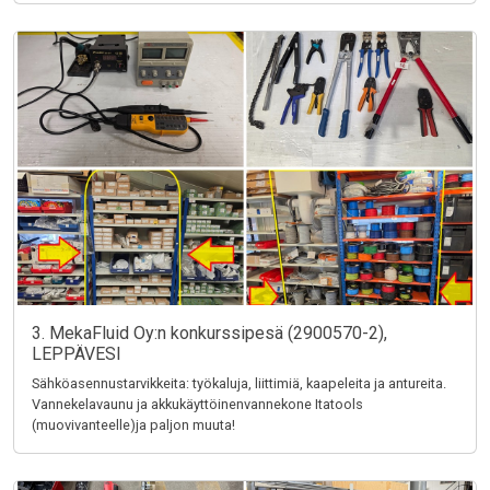
3. MekaFluid Oy:n konkurssipesä (2900570-2),
LEPPÄVESI
Sähköasennustarvikkeita: työkaluja, liittimiä, kaapeleita ja antureita.
Vannekelavaunu ja akkukäyttöinenvannekone Itatools
(muovivanteelle)ja paljon muuta!