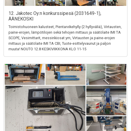
12. Jakotec Oy:n konkurssipesä (2031649-1),
ÄÄNEKOSKI
Toimistohuoneen kalusteet, Pientarvikehylly (2 hyllyväliä), Virtausten,
paine-erojen, lämpötilojen sekä tehojen mittaus ja säätölaite IMI TA
SCOPE, Vesimittarit, messinkiosat ym, Virtausten ja paine-erojen
mittaus ja säätölaite IMI TA CBI, Tuote-esittelyvaunut ja paljon
muuta! NOUTO 12.8 KESKIVIIKKONA KLO 11-15