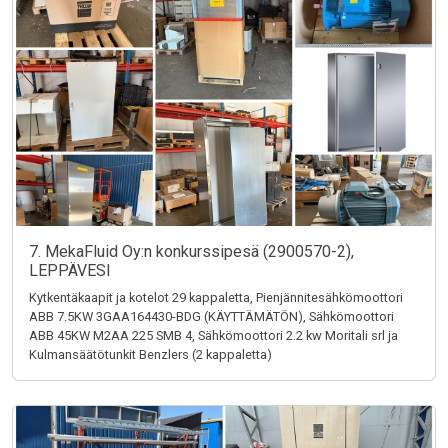
7. MekaFluid Oy:n konkurssipesä (2900570-2),
LEPPÄVESI
Kytkentäkaapit ja kotelot 29 kappaletta, Pienjännitesähkömoottori
ABB 7.5KW 3GAA164430-BDG (KÄYTTÄMÄTÖN), Sähkömoottori
ABB 45KW M2AA 225 SMB 4, Sähkömoottori 2.2 kw Moritali srl ja
Kulmansäätötunkit Benzlers (2 kappaletta)