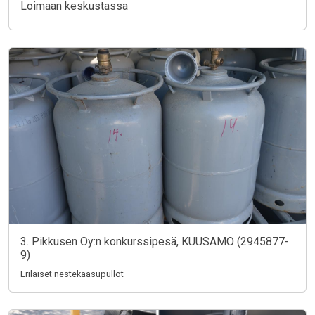
Loimaan keskustassa
3. Pikkusen Oy:n konkurssipesä, KUUSAMO (2945877-
9)
Erilaiset nestekaasupullot