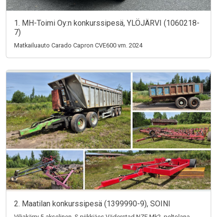
1. MH-Toimi Oy:n konkurssipesä, YLÖJÄRVI (1060218-
7)
Matkailuauto Carado Capron CVE600 vm. 2024
2. Maatilan konkurssipesä (1399990-9), SOINI
Viljakärry 5-akselinen, S-piikkiäes Väderstad NZE Mk2, peltolana