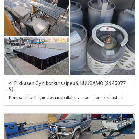
4. Pikkusen Oy:n konkurssipesä, KUUSAMO (2945877-
9)
Komposiittipullot, nestekaasupullot, lavan osat, terassikalusteet