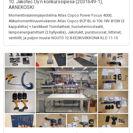
10. Jakotec Oy:n konkurssipesä (2031649-1),
ÄÄNEKOSKI
Momenttiväänninjärjestelmä Atlas Copco Power Focus 4000,
Akkumomenttiruuvinväännin Atlas Copco BCP BL-6-106 18V 810W (3
kappaletta) + tarvikkeet Toimilaitteet, huonetermostaatit,
lämpöenergiamittarit (2 hyllyväliä), Jakotukit, puristusosat, liittimet,
venttiilit, ja paljon muuta! NOUTO 12.8 KESKIVIIKKONA KLO 11-15