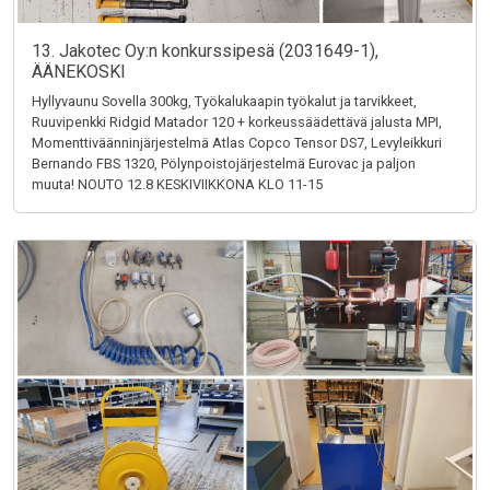
13. Jakotec Oy:n konkurssipesä (2031649-1),
ÄÄNEKOSKI
Hyllyvaunu Sovella 300kg, Työkalukaapin työkalut ja tarvikkeet,
Ruuvipenkki Ridgid Matador 120 + korkeussäädettävä jalusta MPI,
Momenttiväänninjärjestelmä Atlas Copco Tensor DS7, Levyleikkuri
Bernando FBS 1320, Pölynpoistojärjestelmä Eurovac ja paljon
muuta! NOUTO 12.8 KESKIVIIKKONA KLO 11-15