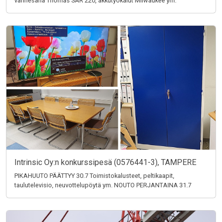
vannesaha Thomas SAR 220, akkutyökalut Milwaukee ym.
Intrinsic Oy:n konkurssipesä (0576441-3), TAMPERE
PIKAHUUTO PÄÄTTYY 30.7 Toimistokalusteet, peltikaapit,
taulutelevisio, neuvottelupöytä ym. NOUTO PERJANTAINA 31.7