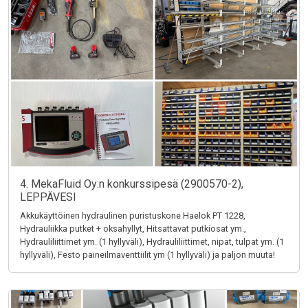
4. MekaFluid Oy:n konkurssipesä (2900570-2),
LEPPÄVESI
Akkukäyttöinen hydraulinen puristuskone Haelok PT 1228,
Hydrauliikka putket + oksahyllyt, Hitsattavat putkiosat ym.,
Hydrauliliittimet ym. (1 hyllyväli), Hydrauliliittimet, nipat, tulpat ym. (1
hyllyväli), Festo paineilmaventtiilit ym (1 hyllyväli) ja paljon muuta!