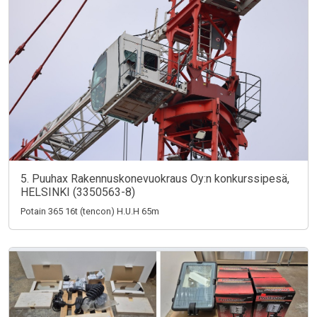
5. Puuhax Rakennuskonevuokraus Oy:n konkurssipesä,
HELSINKI (3350563-8)
Potain 365 16t (tencon) H.U.H 65m