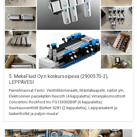
5. MekaFluid Oy:n konkurssipesä (2900570-2),
LEPPÄVESI
Paineilmaosat Festo: Venttiiliterminaalit, liitäntäkaapelit, säiliöt ym.
Elektroninen painekytkin Rexroth (4 kappaletta) Virranjakomoottorit
Concentric Rockford Inc FG133002BSP (6 kappaletta)
Suuntausventtiilit Bürkert 6281 (2 kappaletta), Laippalaakerit ja
laakeriholkit ja paljon muuta!