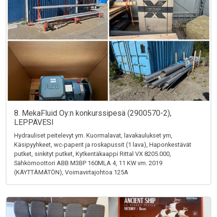
8. MekaFluid Oy:n konkurssipesä (2900570-2),
LEPPÄVESI
Hydrauliset peitelevyt ym. Kuormalavat, lavakaulukset ym,
Käsipyyhkeet, wc-paperit ja roskapussit (1 lava), Haponkestävät
putket, sinkityt putket, Kytkentäkaappi Rittal VX 8205.000,
Sähkömoottori ABB M3BP 160MLA 4, 11 KW vm. 2019
(KÄYTTÄMÄTÖN), Voimavirtajohtoa 125A