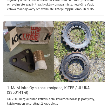
omavalmiste, paali- / laatikkokärry omavalmiste, lietekärry Vepi,
vetävä maanajokärry omavalmiste, lietepumppu Pomo TR M 35
1. MJM Infra Oy:n konkurssipesä, KITEE / JUUKA
(3350141-8)
KX-280 Energiakouran katkaisuterä, keräimen holkki ja päätylevy,
kaivinkoneen vetorattaat 2 kappaletta