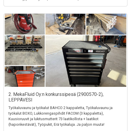
2. MekaFluid Oy:n konkurssipesä (2900570-2),
LEPPÄVESI
Työkaluvaunu ja työkalut BAHCO 2 kappaletta, Työkaluvaunu ja
työkalut BOXO, Lukkorengaspihdit FACOM (3 kappaletta),
Kuusioruuvit ja lukitusmutterit 73 laatikollista + laatikot
(haponkestävät), Työpukit, Erä työkaluja. Ja paljon muuta!