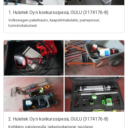
1. Huletek Oy:n konkurssipesä, OULU (3174176-8)
Volkswagen pakettiauto, kaapelinhakulaite, painepesuri,
toimistokalusteet
2. Huletek Oy:n konkurssipesä, OULU (3174176-8)
Kottikärry, patolevyrulla, tarkastuskamerat, tasolaser