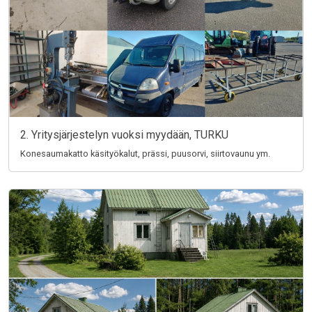
2. Yritysjärjestelyn vuoksi myydään, TURKU
Konesaumakatto käsityökalut, prässi, puusorvi, siirtovaunu ym.