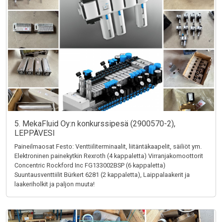
5. MekaFluid Oy:n konkurssipesä (2900570-2),
LEPPÄVESI
Paineilmaosat Festo: Venttiiliterminaalit, liitäntäkaapelit, säiliöt ym.
Elektroninen painekytkin Rexroth (4 kappaletta) Virranjakomoottorit
Concentric Rockford Inc FG133002BSP (6 kappaletta)
Suuntausventtiilit Bürkert 6281 (2 kappaletta), Laippalaakerit ja
laakeriholkit ja paljon muuta!