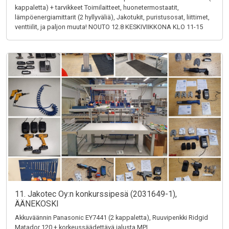
kappaletta) + tarvikkeet Toimilaitteet, huonetermostaatit,
lämpöenergiamittarit (2 hyllyväliä), Jakotukit, puristusosat, liittimet,
venttiilit, ja paljon muuta! NOUTO 12.8 KESKIVIIKKONA KLO 11-15
11. Jakotec Oy:n konkurssipesä (2031649-1),
ÄÄNEKOSKI
Akkuväännin Panasonic EY7441 (2 kappaletta), Ruuvipenkki Ridgid
Matador 120 + korkeussäädettävä jalusta MPI,