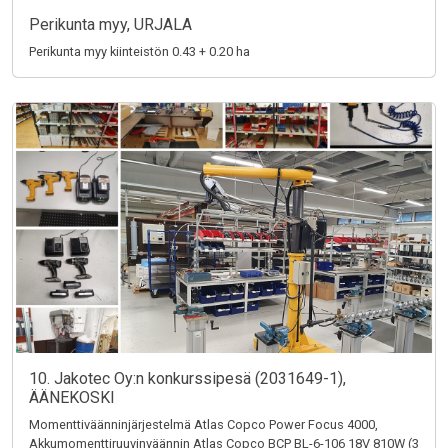
Perikunta myy, URJALA
Perikunta myy kiinteistön 0.43 + 0.20 ha
10. Jakotec Oy:n konkurssipesä (2031649-1),
ÄÄNEKOSKI
Momenttiväänninjärjestelmä Atlas Copco Power Focus 4000,
Akkumomenttiruuvinväännin Atlas Copco BCP BL-6-106 18V 810W (3