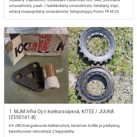
omavalmiste, paali- / laatikkokärry omavalmiste, lietekärry Vepi,
vetävä maanajokärry omavalmiste, lietepumppu Pomo TR M 35
1. MJM Infra Oy:n konkurssipesä, KITEE / JUUKA
(3350141-8)
KX-280 Energiakouran katkaisuterä, keräimen holkki ja päätylevy,
kaivinkoneen vetorattaat 2 kappaletta