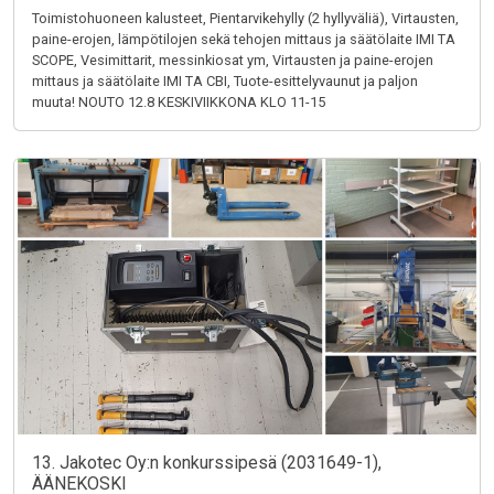
Toimistohuoneen kalusteet, Pientarvikehylly (2 hyllyväliä), Virtausten,
paine-erojen, lämpötilojen sekä tehojen mittaus ja säätölaite IMI TA
SCOPE, Vesimittarit, messinkiosat ym, Virtausten ja paine-erojen
mittaus ja säätölaite IMI TA CBI, Tuote-esittelyvaunut ja paljon
muuta! NOUTO 12.8 KESKIVIIKKONA KLO 11-15
13. Jakotec Oy:n konkurssipesä (2031649-1),
ÄÄNEKOSKI