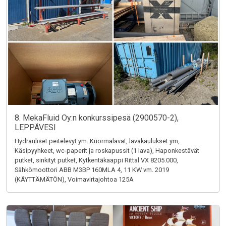
8. MekaFluid Oy:n konkurssipesä (2900570-2),
LEPPÄVESI
Hydrauliset peitelevyt ym. Kuormalavat, lavakaulukset ym,
Käsipyyhkeet, wc-paperit ja roskapussit (1 lava), Haponkestävät
putket, sinkityt putket, Kytkentäkaappi Rittal VX 8205.000,
Sähkömoottori ABB M3BP 160MLA 4, 11 KW vm. 2019
(KÄYTTÄMÄTÖN), Voimavirtajohtoa 125A