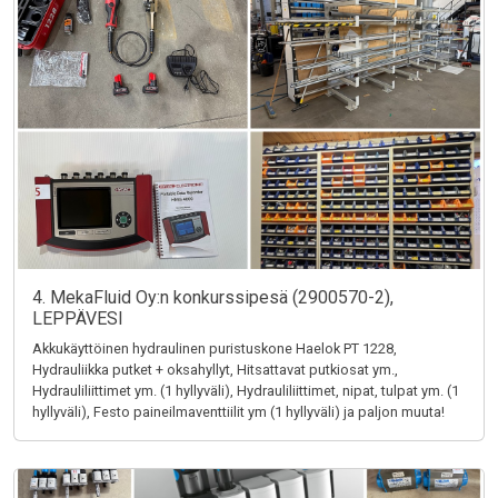
4. MekaFluid Oy:n konkurssipesä (2900570-2),
LEPPÄVESI
Akkukäyttöinen hydraulinen puristuskone Haelok PT 1228,
Hydrauliikka putket + oksahyllyt, Hitsattavat putkiosat ym.,
Hydrauliliittimet ym. (1 hyllyväli), Hydrauliliittimet, nipat, tulpat ym. (1
hyllyväli), Festo paineilmaventtiilit ym (1 hyllyväli) ja paljon muuta!