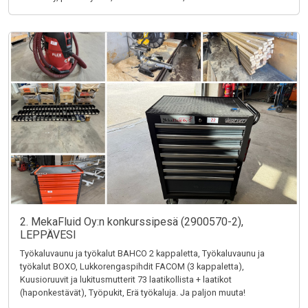
2. MekaFluid Oy:n konkurssipesä (2900570-2),
LEPPÄVESI
Työkaluvaunu ja työkalut BAHCO 2 kappaletta, Työkaluvaunu ja
työkalut BOXO, Lukkorengaspihdit FACOM (3 kappaletta),
Kuusioruuvit ja lukitusmutterit 73 laatikollista + laatikot
(haponkestävät), Työpukit, Erä työkaluja. Ja paljon muuta!