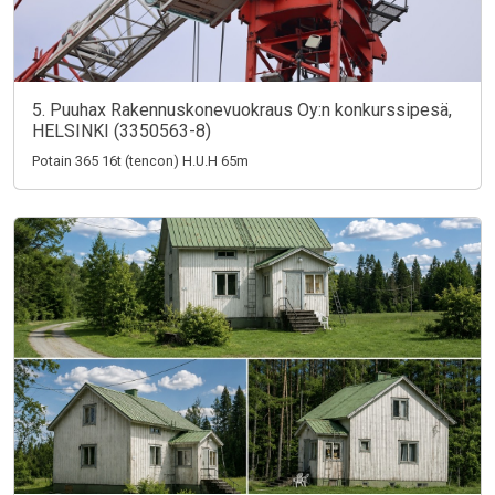
5. Puuhax Rakennuskonevuokraus Oy:n konkurssipesä,
HELSINKI (3350563-8)
Potain 365 16t (tencon) H.U.H 65m