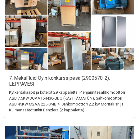
7. MekaFluid Oy:n konkurssipesä (2900570-2),
LEPPÄVESI
Kytkentäkaapit ja kotelot 29 kappaletta, Pienjännitesähkömoottori
ABB 7.5KW 3GAA164430-BDG (KÄYTTÄMÄTÖN), Sähkömoottori
ABB 45KW M2AA 225 SMB 4, Sähkömoottori 2.2 kw Moritali srl ja
Kulmansäätötunkit Benzlers (2 kappaletta)