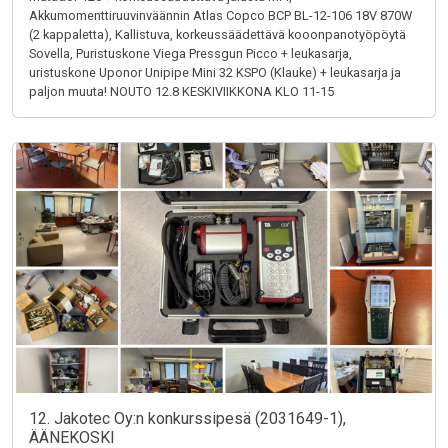
Akkumomenttiruuvinväännin Atlas Copco BCP BL-12-106 18V 870W
(2 kappaletta), Kallistuva, korkeussäädettävä kooonpanotyöpöytä
Sovella, Puristuskone Viega Pressgun Picco + leukasarja,
uristuskone Uponor Unipipe Mini 32 KSPO (Klauke) + leukasarja ja
paljon muuta! NOUTO 12.8 KESKIVIIKKONA KLO 11-15
12. Jakotec Oy:n konkurssipesä (2031649-1),
ÄÄNEKOSKI