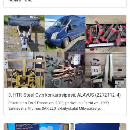
Nokia 8110 4G
3. HTR-Steel Oy:n konkurssipesä, ALAVUS (2272112-4)
Pakettiauto Ford Transit vm. 2013, perävaunu Farmi vm. 1999,
vannesaha Thomas SAR 220, akkutyökalut Milwaukee ym.