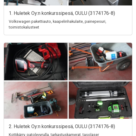
1. Huletek Oy:n konkurssipesä, OULU (3174176-8)
Volkswagen pakettiauto, kaapelinhakulaite, painepesuri,
toimistokalusteet
2. Huletek Oy:n konkurssipesä, OULU (3174176-8)
Kottikärry, patolevyrulla, tarkastuskamerat, tasolaser