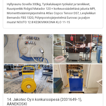
Hyllyvaunu Sovella 300kg, Työkalukaapin työkalut ja tarvikkeet,
Ruuvipenkki Ridgid Matador 120 + korkeussäädettävä jalusta MPI,
Momenttiväänninjärjestelmä Atlas Copco Tensor DS7, Levyleikkuri
Bernando FBS 1320, Pölynpoistojärjestelmä Eurovac ja paljon
muuta! NOUTO 12.8 KESKIVIIKKONA KLO 11-15
14. Jakotec Oy:n konkurssipesä (2031649-1),
ÄÄNEKOSKI