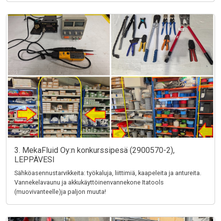
3. MekaFluid Oy:n konkurssipesä (2900570-2),
LEPPÄVESI
Sähköasennustarvikkeita: työkaluja, liittimiä, kaapeleita ja antureita.
Vannekelavaunu ja akkukäyttöinenvannekone Itatools
(muovivanteelle)ja paljon muuta!