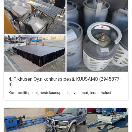
4. Pikkusen Oy:n konkurssipesä, KUUSAMO (2945877-
9)
Komposiittipullot, nestekaasupullot, lavan osat, terassikalusteet