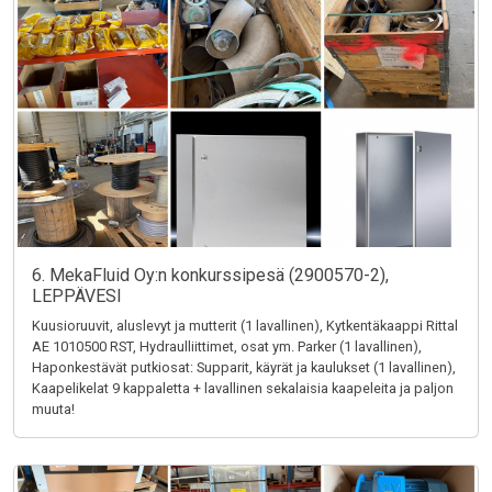
6. MekaFluid Oy:n konkurssipesä (2900570-2),
LEPPÄVESI
Kuusioruuvit, aluslevyt ja mutterit (1 lavallinen), Kytkentäkaappi Rittal
AE 1010500 RST, Hydraulliittimet, osat ym. Parker (1 lavallinen),
Haponkestävät putkiosat: Supparit, käyrät ja kaulukset (1 lavallinen),
Kaapelikelat 9 kappaletta + lavallinen sekalaisia kaapeleita ja paljon
muuta!