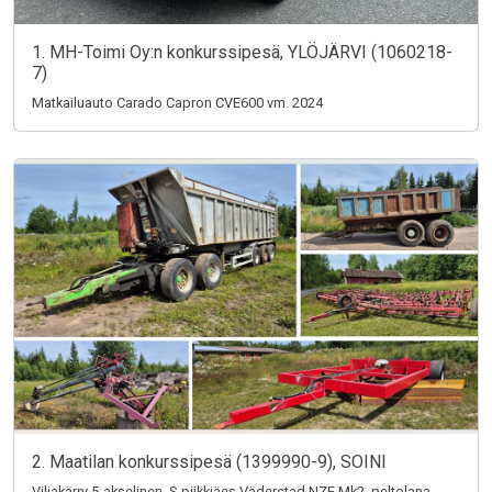
1. MH-Toimi Oy:n konkurssipesä, YLÖJÄRVI (1060218-
7)
Matkailuauto Carado Capron CVE600 vm. 2024
2. Maatilan konkurssipesä (1399990-9), SOINI
Viljakärry 5-akselinen, S-piikkiäes Väderstad NZE Mk2, peltolana