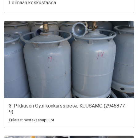
Loimaan keskustassa
3. Pikkusen Oy:n konkurssipesä, KUUSAMO (2945877-
9)
Erilaiset nestekaasupullot