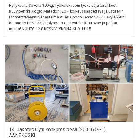
Hyllyvaunu Sovella 300kg, Työkalukaapin työkalut ja tarvikkeet,
Ruuvipenkki Ridgid Matador 120 + korkeussäädettävä jalusta MPI,
Momenttiväänninjärjestelmä Atlas Copco Tensor DS7, Levyleikkuri
Bernando FBS 1320, Pölynpoistojärjestelmä Eurovac ja paljon
muuta! NOUTO 12.8 KESKIVIIKKONA KLO 11-15
14. Jakotec Oy:n konkurssipesä (2031649-1),
ÄÄNEKOSKI