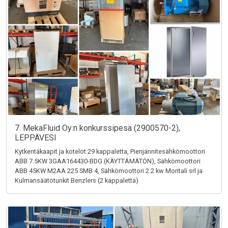
7. MekaFluid Oy:n konkurssipesä (2900570-2),
LEPPÄVESI
Kytkentäkaapit ja kotelot 29 kappaletta, Pienjännitesähkömoottori
ABB 7.5KW 3GAA164430-BDG (KÄYTTÄMÄTÖN), Sähkömoottori
ABB 45KW M2AA 225 SMB 4, Sähkömoottori 2.2 kw Moritali srl ja
Kulmansäätötunkit Benzlers (2 kappaletta)