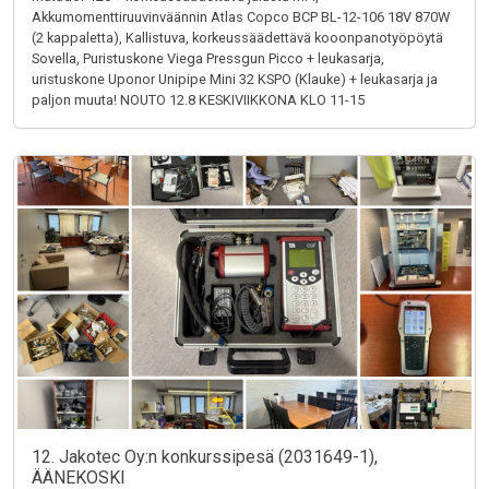
Akkumomenttiruuvinväännin Atlas Copco BCP BL-12-106 18V 870W
(2 kappaletta), Kallistuva, korkeussäädettävä kooonpanotyöpöytä
Sovella, Puristuskone Viega Pressgun Picco + leukasarja,
uristuskone Uponor Unipipe Mini 32 KSPO (Klauke) + leukasarja ja
paljon muuta! NOUTO 12.8 KESKIVIIKKONA KLO 11-15
12. Jakotec Oy:n konkurssipesä (2031649-1),
ÄÄNEKOSKI