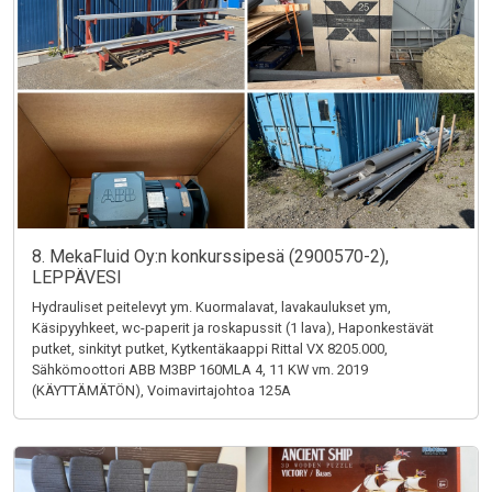
8. MekaFluid Oy:n konkurssipesä (2900570-2),
LEPPÄVESI
Hydrauliset peitelevyt ym. Kuormalavat, lavakaulukset ym,
Käsipyyhkeet, wc-paperit ja roskapussit (1 lava), Haponkestävät
putket, sinkityt putket, Kytkentäkaappi Rittal VX 8205.000,
Sähkömoottori ABB M3BP 160MLA 4, 11 KW vm. 2019
(KÄYTTÄMÄTÖN), Voimavirtajohtoa 125A