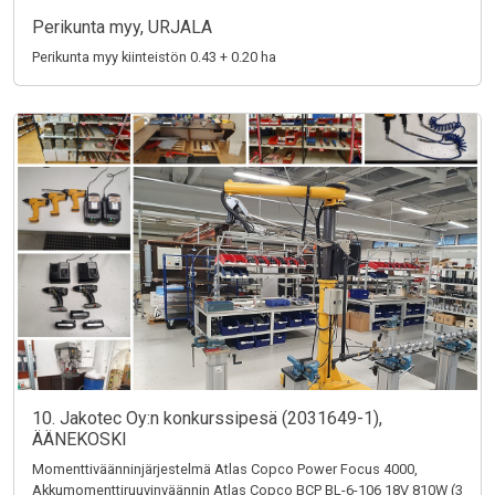
Perikunta myy, URJALA
Perikunta myy kiinteistön 0.43 + 0.20 ha
10. Jakotec Oy:n konkurssipesä (2031649-1),
ÄÄNEKOSKI
Momenttiväänninjärjestelmä Atlas Copco Power Focus 4000,
Akkumomenttiruuvinväännin Atlas Copco BCP BL-6-106 18V 810W (3