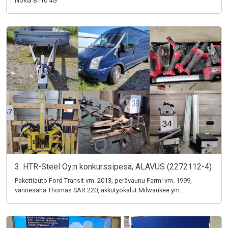
Nokia 8110 4G
3. HTR-Steel Oy:n konkurssipesä, ALAVUS (2272112-4)
Pakettiauto Ford Transit vm. 2013, perävaunu Farmi vm. 1999,
vannesaha Thomas SAR 220, akkutyökalut Milwaukee ym.