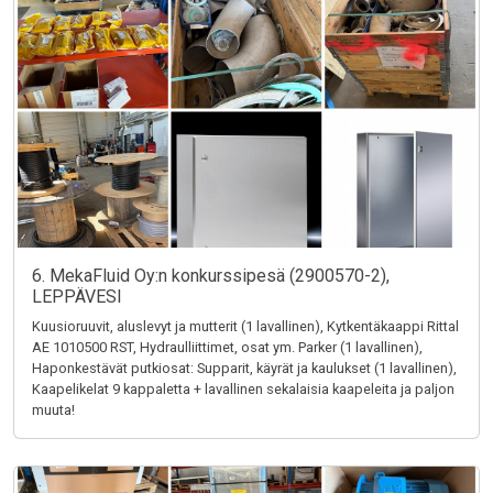
6. MekaFluid Oy:n konkurssipesä (2900570-2),
LEPPÄVESI
Kuusioruuvit, aluslevyt ja mutterit (1 lavallinen), Kytkentäkaappi Rittal
AE 1010500 RST, Hydraulliittimet, osat ym. Parker (1 lavallinen),
Haponkestävät putkiosat: Supparit, käyrät ja kaulukset (1 lavallinen),
Kaapelikelat 9 kappaletta + lavallinen sekalaisia kaapeleita ja paljon
muuta!