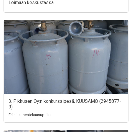
Loimaan keskustassa
3. Pikkusen Oy:n konkurssipesä, KUUSAMO (2945877-
9)
Erilaiset nestekaasupullot