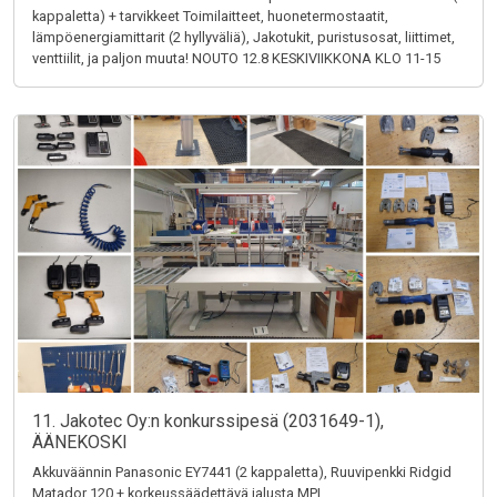
kappaletta) + tarvikkeet Toimilaitteet, huonetermostaatit,
lämpöenergiamittarit (2 hyllyväliä), Jakotukit, puristusosat, liittimet,
venttiilit, ja paljon muuta! NOUTO 12.8 KESKIVIIKKONA KLO 11-15
11. Jakotec Oy:n konkurssipesä (2031649-1),
ÄÄNEKOSKI
Akkuväännin Panasonic EY7441 (2 kappaletta), Ruuvipenkki Ridgid
Matador 120 + korkeussäädettävä jalusta MPI,