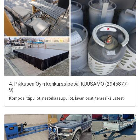
4. Pikkusen Oy:n konkurssipesä, KUUSAMO (2945877-
9)
Komposiittipullot, nestekaasupullot, lavan osat, terassikalusteet