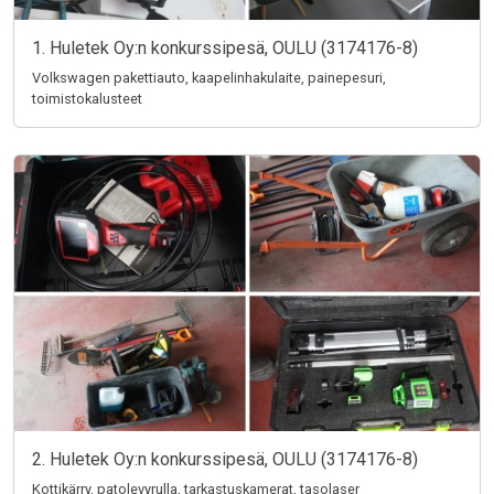
1. Huletek Oy:n konkurssipesä, OULU (3174176-8)
Volkswagen pakettiauto, kaapelinhakulaite, painepesuri,
toimistokalusteet
2. Huletek Oy:n konkurssipesä, OULU (3174176-8)
Kottikärry, patolevyrulla, tarkastuskamerat, tasolaser