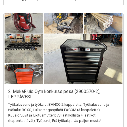
2. MekaFluid Oy:n konkurssipesä (2900570-2),
LEPPÄVESI
Työkaluvaunu ja työkalut BAHCO 2 kappaletta, Työkaluvaunu ja
työkalut BOXO, Lukkorengaspihdit FACOM (3 kappaletta),
Kuusioruuvit ja lukitusmutterit 73 laatikollista + laatikot
(haponkestävät), Työpukit, Erä työkaluja. Ja paljon muuta!