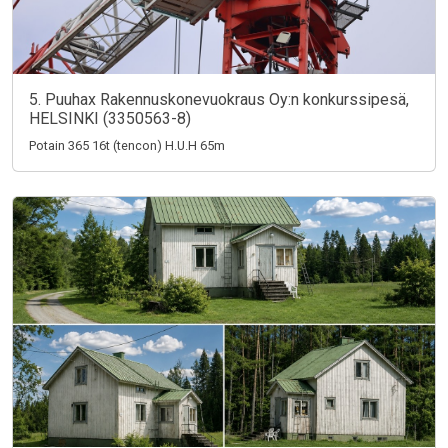
5. Puuhax Rakennuskonevuokraus Oy:n konkurssipesä,
HELSINKI (3350563-8)
Potain 365 16t (tencon) H.U.H 65m