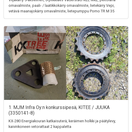
omavalmiste, paali- / laatikkokärry omavalmiste, lietekärry Vepi,
vetävä maanajokärry omavalmiste, lietepumppu Pomo TR M 35
1. MJM Infra Oy:n konkurssipesä, KITEE / JUUKA
(3350141-8)
KX-280 Energiakouran katkaisuterä, keräimen holkki ja päätylevy,
kaivinkoneen vetorattaat 2 kappaletta