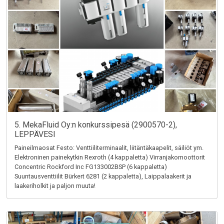
5. MekaFluid Oy:n konkurssipesä (2900570-2),
LEPPÄVESI
Paineilmaosat Festo: Venttiiliterminaalit, liitäntäkaapelit, säiliöt ym.
Elektroninen painekytkin Rexroth (4 kappaletta) Virranjakomoottorit
Concentric Rockford Inc FG133002BSP (6 kappaletta)
Suuntausventtiilit Bürkert 6281 (2 kappaletta), Laippalaakerit ja
laakeriholkit ja paljon muuta!