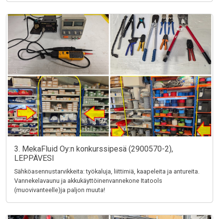
3. MekaFluid Oy:n konkurssipesä (2900570-2),
LEPPÄVESI
Sähköasennustarvikkeita: työkaluja, liittimiä, kaapeleita ja antureita.
Vannekelavaunu ja akkukäyttöinenvannekone Itatools
(muovivanteelle)ja paljon muuta!