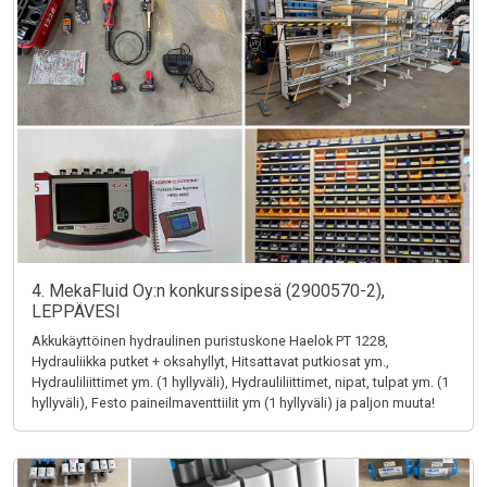
4. MekaFluid Oy:n konkurssipesä (2900570-2),
LEPPÄVESI
Akkukäyttöinen hydraulinen puristuskone Haelok PT 1228,
Hydrauliikka putket + oksahyllyt, Hitsattavat putkiosat ym.,
Hydrauliliittimet ym. (1 hyllyväli), Hydrauliliittimet, nipat, tulpat ym. (1
hyllyväli), Festo paineilmaventtiilit ym (1 hyllyväli) ja paljon muuta!