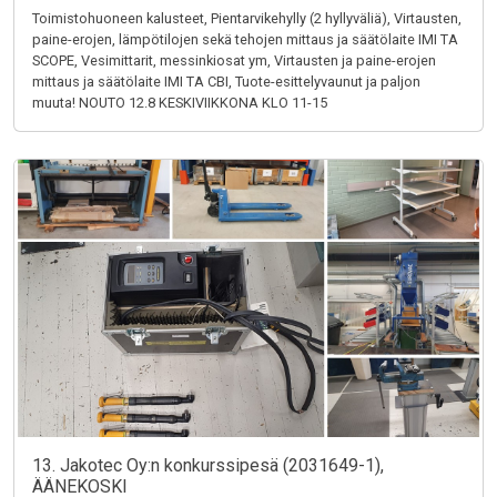
Toimistohuoneen kalusteet, Pientarvikehylly (2 hyllyväliä), Virtausten,
paine-erojen, lämpötilojen sekä tehojen mittaus ja säätölaite IMI TA
SCOPE, Vesimittarit, messinkiosat ym, Virtausten ja paine-erojen
mittaus ja säätölaite IMI TA CBI, Tuote-esittelyvaunut ja paljon
muuta! NOUTO 12.8 KESKIVIIKKONA KLO 11-15
13. Jakotec Oy:n konkurssipesä (2031649-1),
ÄÄNEKOSKI