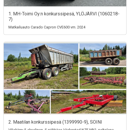
1. MH-Toimi Oy:n konkurssipesä, YLÖJÄRVI (1060218-
7)
Matkailuauto Carado Capron CVE600 vm. 2024
2. Maatilan konkurssipesä (1399990-9), SOINI
Viljakärry 5-akselinen, S-piikkiäes Väderstad NZE Mk2, peltolana