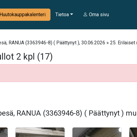
Huutokauppakalenteri
Tietoa
Oma sivu
ä, RANUA (3363946-8) ( Päättynyt ), 30.06.2026 » 25. Erilaiset 
lot 2 kpl (17)
pesä, RANUA (3363946-8) ( Päättynyt ) mu