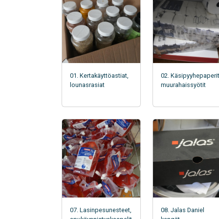
01. Kertakäyttöastiat,
02. Käsipyyhepaperit
lounasrasiat
muurahaissyötit
07. Lasinpesunesteet,
08. Jalas Daniel