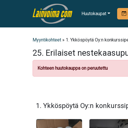
Huutokaupat
Myyntikohteet
» 1. Ykköspöytä Oy:n konkurssipes
25. Erilaiset nestekaasupul
Kohteen huutokauppa on peruutettu
1. Ykköspöytä Oy:n konkurssi