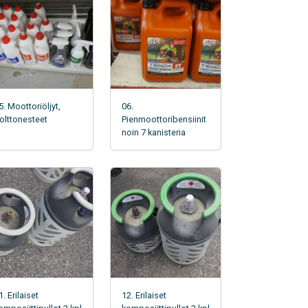
5. Moottoriöljyt,
06.
olttonesteet
Pienmoottoribensiinit
noin 7 kanisteria
1. Erilaiset
12. Erilaiset