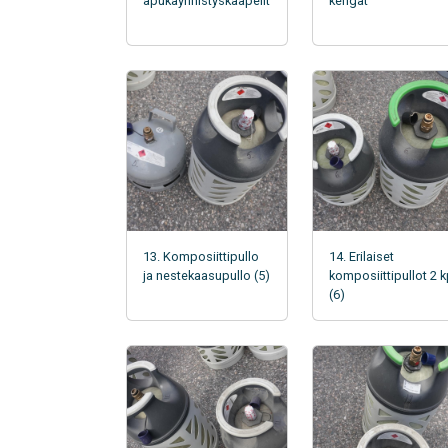
apukäynnistyskaapelit
kengät
13. Komposiittipullo
14. Erilaiset
ja nestekaasupullo (5)
komposiittipullot 2 k
(6)