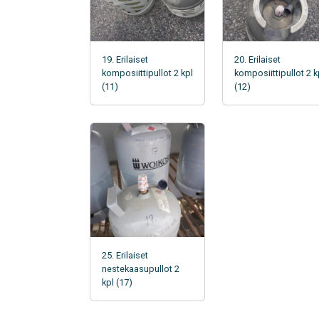
19. Erilaiset
20. Erilaiset
komposiittipullot 2 kpl
komposiittipullot 2 k
(11)
(12)
25. Erilaiset
nestekaasupullot 2
kpl (17)