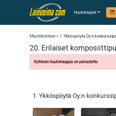
Huutokaupat
Myyntikohteet
» 1. Ykköspöytä Oy:n konkurssipes
20. Erilaiset komposiittipu
Kohteen huutokauppa on peruutettu
1. Ykköspöytä Oy:n konkurssi