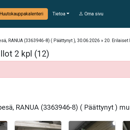
Huutokauppakalenteri
Tietoa
Oma sivu
ä, RANUA (3363946-8) ( Päättynyt ), 30.06.2026 » 20. Erilaiset k
llot 2 kpl (12)
pesä, RANUA (3363946-8) ( Päättynyt ) mu