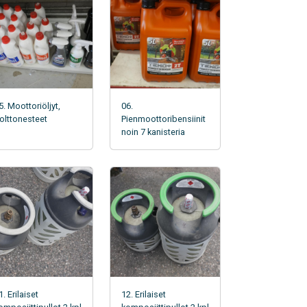
5. Moottoriöljyt,
06.
olttonesteet
Pienmoottoribensiinit
noin 7 kanisteria
1. Erilaiset
12. Erilaiset