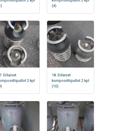
omposiittipullot 2 kpl
komposiittipullot 2 kpl
3)
(4)
7. Erilaiset
18. Erilaiset
omposiittipullot 2 kpl
komposiittipullot 2 kpl
9)
(10)