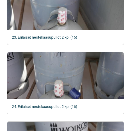
23. Erilaiset nestekaasupullot 2 kpl (15)
24. Erilaiset nestekaasupullot 2 kpl (16)