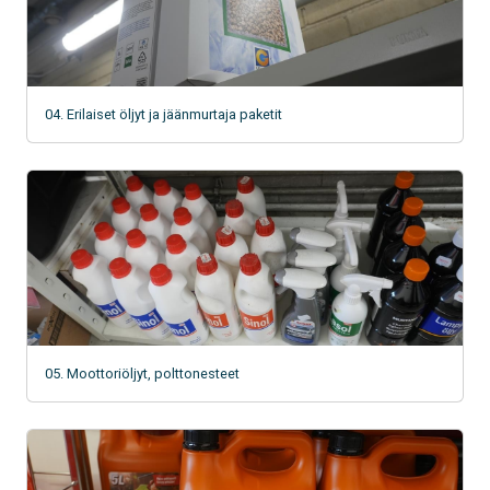
04. Erilaiset öljyt ja jäänmurtaja paketit
05. Moottoriöljyt, polttonesteet