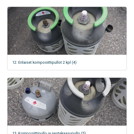
12. Erilaiset komposiittipullot 2 kpl (4)
13. Komposiittipullo ja nestekaasupullo (5)