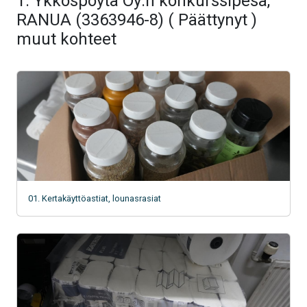
1. Ykköspöytä Oy:n konkurssipesä,
RANUA (3363946-8) ( Päättynyt )
muut kohteet
01. Kertakäyttöastiat, lounasrasiat