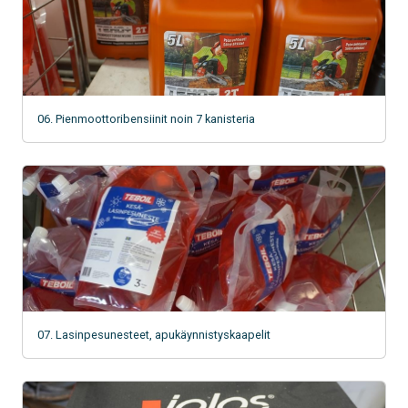
06. Pienmoottoribensiinit noin 7 kanisteria
07. Lasinpesunesteet, apukäynnistyskaapelit