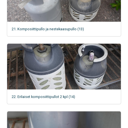
21. Komposiittipullo ja nestekaasupullo (13)
22. Erilaiset komposiittipullot 2 kpl (14)