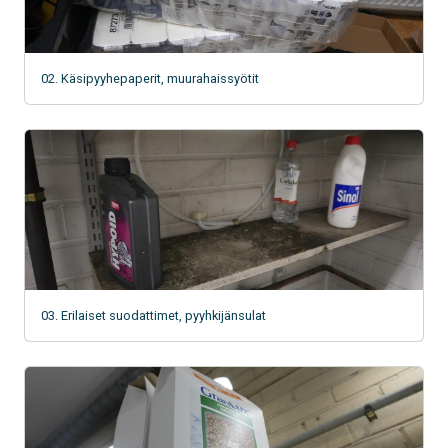
02. Käsipyyhepaperit, muurahaissyötit
03. Erilaiset suodattimet, pyyhkijänsulat