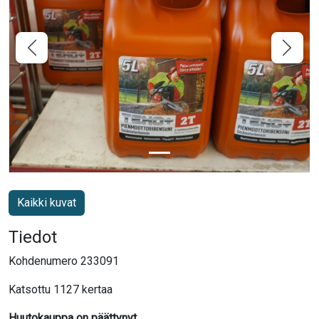
Kaikki kuvat
Tiedot
Kohdenumero 233091
Katsottu 1127 kertaa
Huutokauppa on päättynyt