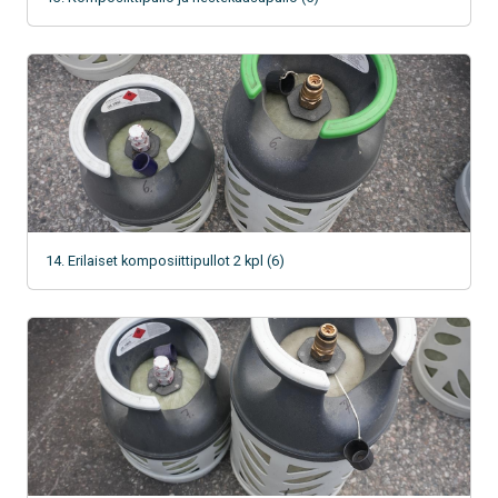
14. Erilaiset komposiittipullot 2 kpl (6)