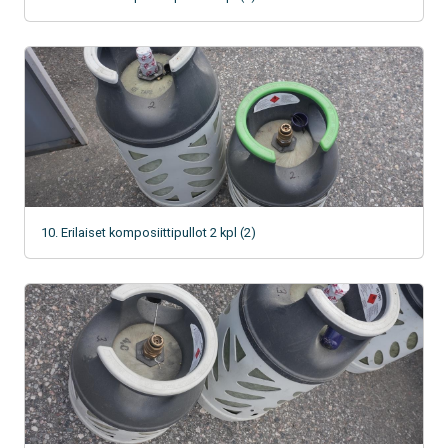
10. Erilaiset komposiittipullot 2 kpl (2)