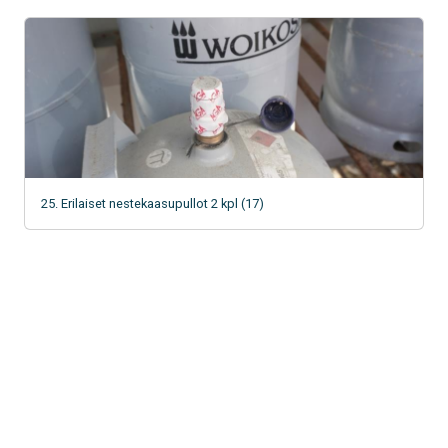
25. Erilaiset nestekaasupullot 2 kpl (17)