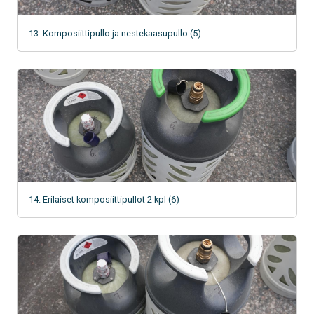
13. Komposiittipullo ja nestekaasupullo (5)
14. Erilaiset komposiittipullot 2 kpl (6)