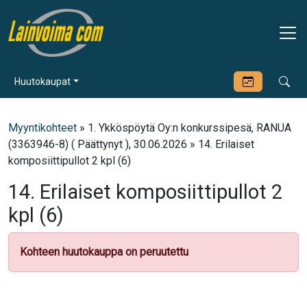
Huutokaupat
Myyntikohteet
» 1. Ykköspöytä Oy:n konkurssipesä, RANUA
(3363946-8) ( Päättynyt ), 30.06.2026 » 14. Erilaiset
komposiittipullot 2 kpl (6)
14. Erilaiset komposiittipullot 2
kpl (6)
Kohteen huutokauppa on peruutettu