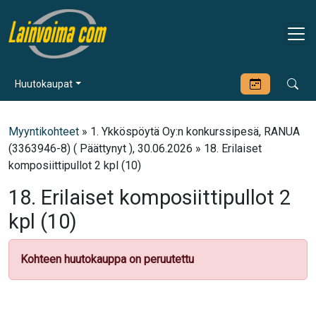
Huutokaupat
Myyntikohteet
» 1. Ykköspöytä Oy:n konkurssipesä, RANUA
(3363946-8) ( Päättynyt ), 30.06.2026 » 18. Erilaiset
komposiittipullot 2 kpl (10)
18. Erilaiset komposiittipullot 2
kpl (10)
Kohteen huutokauppa on peruutettu