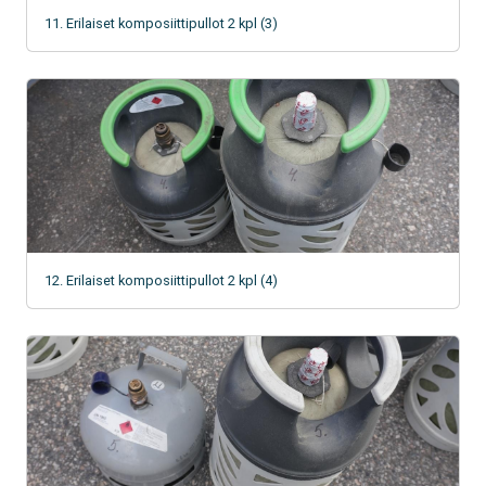
11. Erilaiset komposiittipullot 2 kpl (3)
12. Erilaiset komposiittipullot 2 kpl (4)