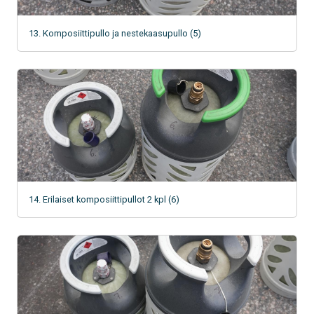
13. Komposiittipullo ja nestekaasupullo (5)
14. Erilaiset komposiittipullot 2 kpl (6)