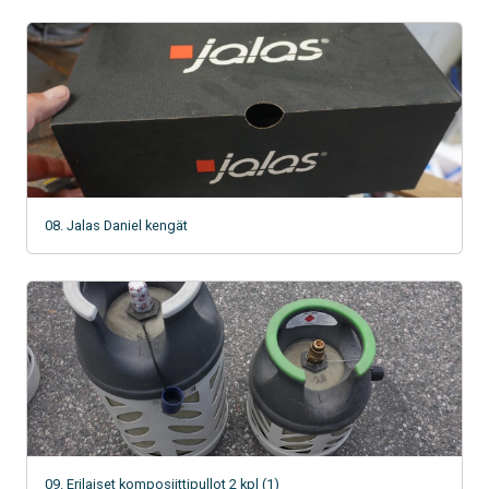
08. Jalas Daniel kengät
09. Erilaiset komposiittipullot 2 kpl (1)