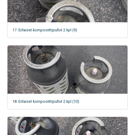
17. Erilaiset komposiittipullot 2 kpl (9)
18. Erilaiset komposiittipullot 2 kpl (10)