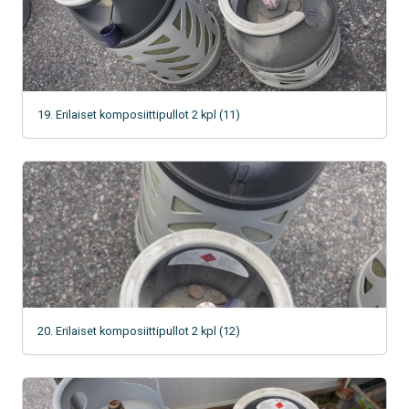
19. Erilaiset komposiittipullot 2 kpl (11)
20. Erilaiset komposiittipullot 2 kpl (12)