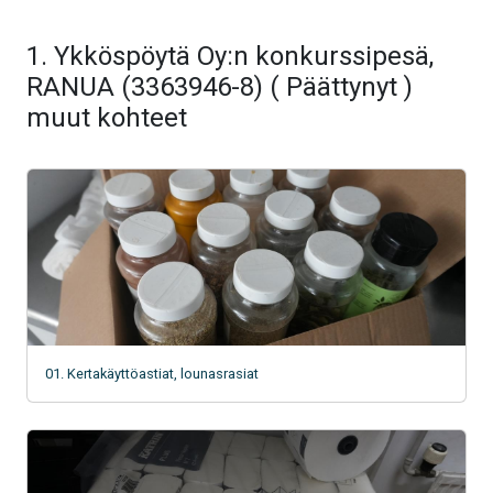
1. Ykköspöytä Oy:n konkurssipesä,
RANUA (3363946-8) ( Päättynyt )
muut kohteet
01. Kertakäyttöastiat, lounasrasiat