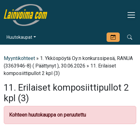
Huutokaupat
Myyntikohteet
» 1. Ykköspöytä Oy:n konkurssipesä, RANUA
(3363946-8) ( Päättynyt ), 30.06.2026 » 11. Erilaiset
komposiittipullot 2 kpl (3)
11. Erilaiset komposiittipullot 2
kpl (3)
Kohteen huutokauppa on peruutettu