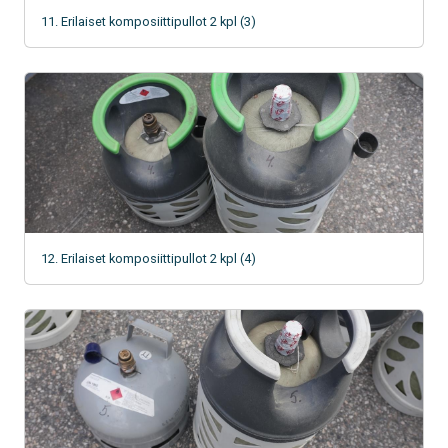
11. Erilaiset komposiittipullot 2 kpl (3)
12. Erilaiset komposiittipullot 2 kpl (4)