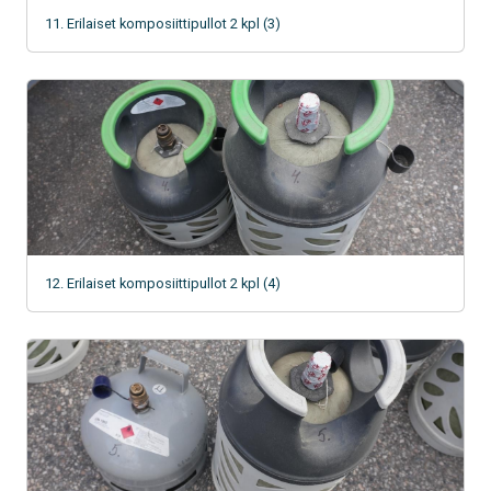
11. Erilaiset komposiittipullot 2 kpl (3)
12. Erilaiset komposiittipullot 2 kpl (4)