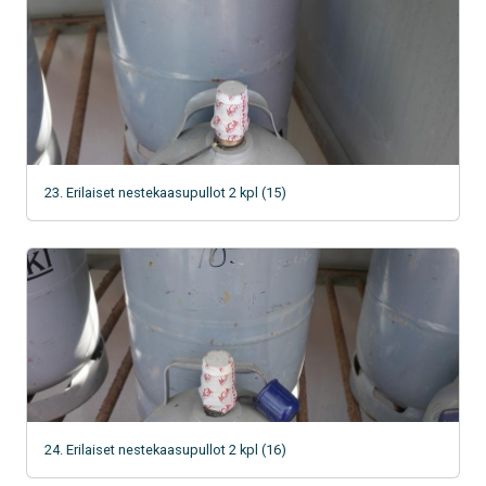
23. Erilaiset nestekaasupullot 2 kpl (15)
24. Erilaiset nestekaasupullot 2 kpl (16)