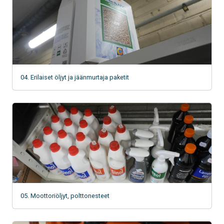
04. Erilaiset öljyt ja jäänmurtaja paketit
05. Moottoriöljyt, polttonesteet