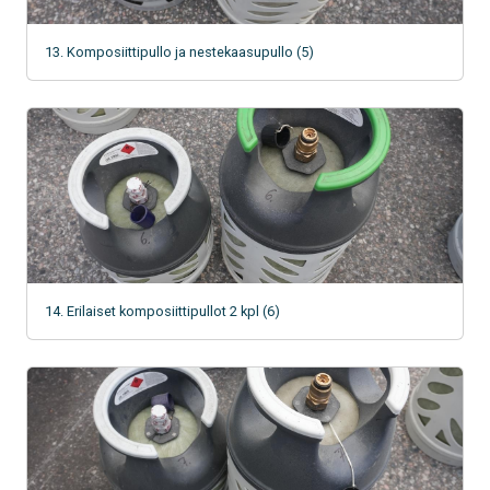
13. Komposiittipullo ja nestekaasupullo (5)
14. Erilaiset komposiittipullot 2 kpl (6)