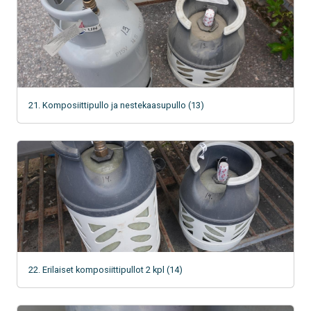
21. Komposiittipullo ja nestekaasupullo (13)
22. Erilaiset komposiittipullot 2 kpl (14)