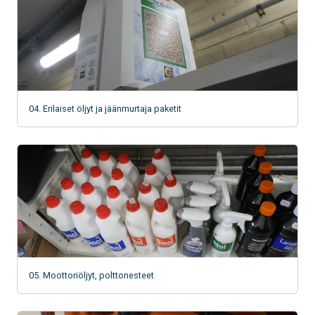
04. Erilaiset öljyt ja jäänmurtaja paketit
05. Moottoriöljyt, polttonesteet