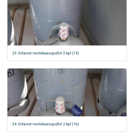
23. Erilaiset nestekaasupullot 2 kpl (15)
24. Erilaiset nestekaasupullot 2 kpl (16)