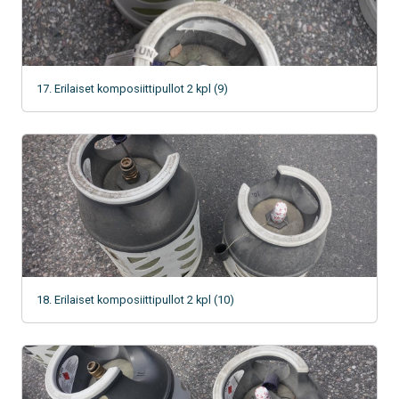
17. Erilaiset komposiittipullot 2 kpl (9)
18. Erilaiset komposiittipullot 2 kpl (10)