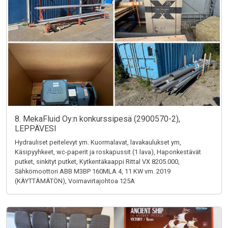
8. MekaFluid Oy:n konkurssipesä (2900570-2),
LEPPÄVESI
Hydrauliset peitelevyt ym. Kuormalavat, lavakaulukset ym,
Käsipyyhkeet, wc-paperit ja roskapussit (1 lava), Haponkestävät
putket, sinkityt putket, Kytkentäkaappi Rittal VX 8205.000,
Sähkömoottori ABB M3BP 160MLA 4, 11 KW vm. 2019
(KÄYTTÄMÄTÖN), Voimavirtajohtoa 125A