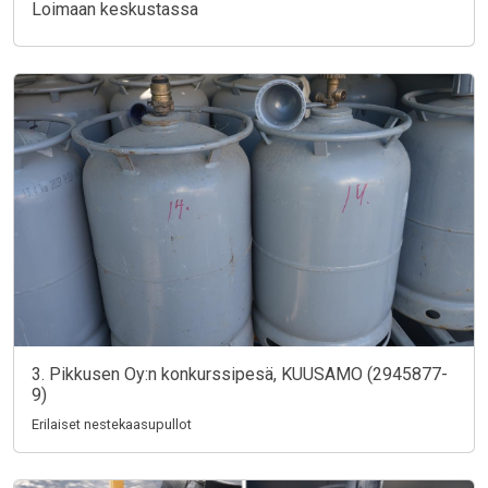
Loimaan keskustassa
3. Pikkusen Oy:n konkurssipesä, KUUSAMO (2945877-
9)
Erilaiset nestekaasupullot