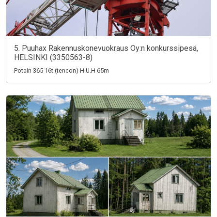
5. Puuhax Rakennuskonevuokraus Oy:n konkurssipesä,
HELSINKI (3350563-8)
Potain 365 16t (tencon) H.U.H 65m