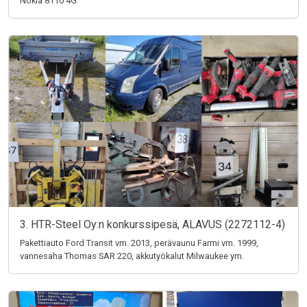
Nokia 8110 4G
3. HTR-Steel Oy:n konkurssipesä, ALAVUS (2272112-4)
Pakettiauto Ford Transit vm. 2013, perävaunu Farmi vm. 1999,
vannesaha Thomas SAR 220, akkutyökalut Milwaukee ym.