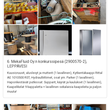
6. MekaFluid Oy:n konkurssipesä (2900570-2),
LEPPÄVESI
Kuusioruuvit, aluslevyt ja mutterit (1 lavallinen), Kytkentäkaappi Rittal
AE 1010500 RST, Hydraulliittimet, osat ym. Parker (1 lavallinen),
Haponkestävät putkiosat: Supparit, käyrät ja kaulukset (1 lavallinen),
Kaapelikelat 9 kappaletta + lavallinen sekalaisia kaapeleita ja paljon
muuta!