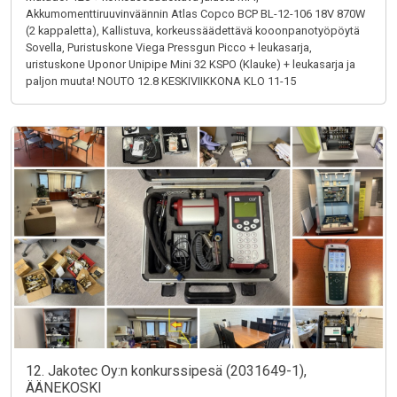
Akkumomenttiruuvinväännin Atlas Copco BCP BL-12-106 18V 870W
(2 kappaletta), Kallistuva, korkeussäädettävä kooonpanotyöpöytä
Sovella, Puristuskone Viega Pressgun Picco + leukasarja,
uristuskone Uponor Unipipe Mini 32 KSPO (Klauke) + leukasarja ja
paljon muuta! NOUTO 12.8 KESKIVIIKKONA KLO 11-15
12. Jakotec Oy:n konkurssipesä (2031649-1),
ÄÄNEKOSKI