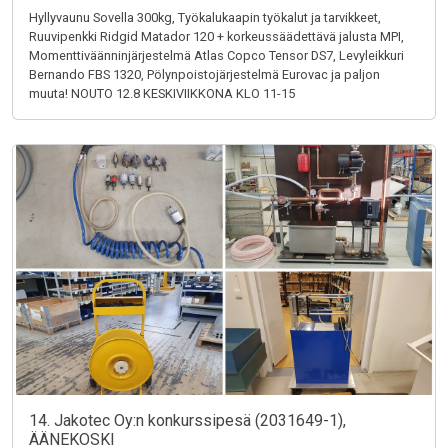
Hyllyvaunu Sovella 300kg, Työkalukaapin työkalut ja tarvikkeet,
Ruuvipenkki Ridgid Matador 120 + korkeussäädettävä jalusta MPI,
Momenttiväänninjärjestelmä Atlas Copco Tensor DS7, Levyleikkuri
Bernando FBS 1320, Pölynpoistojärjestelmä Eurovac ja paljon
muuta! NOUTO 12.8 KESKIVIIKKONA KLO 11-15
14. Jakotec Oy:n konkurssipesä (2031649-1),
ÄÄNEKOSKI