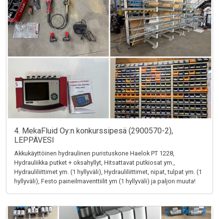
4. MekaFluid Oy:n konkurssipesä (2900570-2),
LEPPÄVESI
Akkukäyttöinen hydraulinen puristuskone Haelok PT 1228,
Hydrauliikka putket + oksahyllyt, Hitsattavat putkiosat ym.,
Hydrauliliittimet ym. (1 hyllyväli), Hydrauliliittimet, nipat, tulpat ym. (1
hyllyväli), Festo paineilmaventtiilit ym (1 hyllyväli) ja paljon muuta!