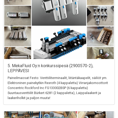
5. MekaFluid Oy:n konkurssipesä (2900570-2),
LEPPÄVESI
Paineilmaosat Festo: Venttiiliterminaalit, liitäntäkaapelit, säiliöt ym.
Elektroninen painekytkin Rexroth (4 kappaletta) Virranjakomoottorit
Concentric Rockford Inc FG133002BSP (6 kappaletta)
Suuntausventtiilit Bürkert 6281 (2 kappaletta), Laippalaakerit ja
laakeriholkit ja paljon muuta!