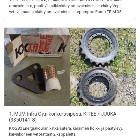
omavalmiste, paali- / laatikkokärry omavalmiste, lietekärry Vepi,
vetävä maanajokärry omavalmiste, lietepumppu Pomo TR M 35
1. MJM Infra Oy:n konkurssipesä, KITEE / JUUKA
(3350141-8)
KX-280 Energiakouran katkaisuterä, keräimen holkki ja päätylevy,
kaivinkoneen vetorattaat 2 kappaletta