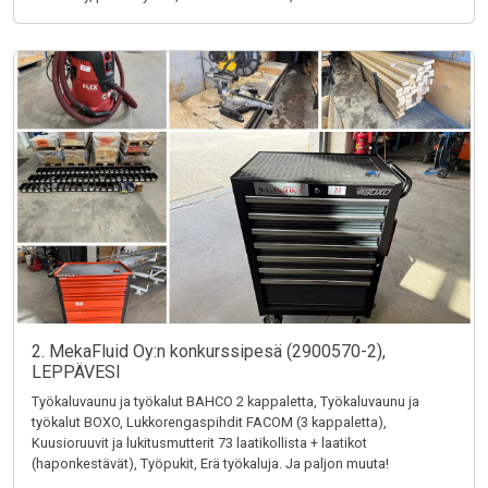
2. MekaFluid Oy:n konkurssipesä (2900570-2),
LEPPÄVESI
Työkaluvaunu ja työkalut BAHCO 2 kappaletta, Työkaluvaunu ja
työkalut BOXO, Lukkorengaspihdit FACOM (3 kappaletta),
Kuusioruuvit ja lukitusmutterit 73 laatikollista + laatikot
(haponkestävät), Työpukit, Erä työkaluja. Ja paljon muuta!