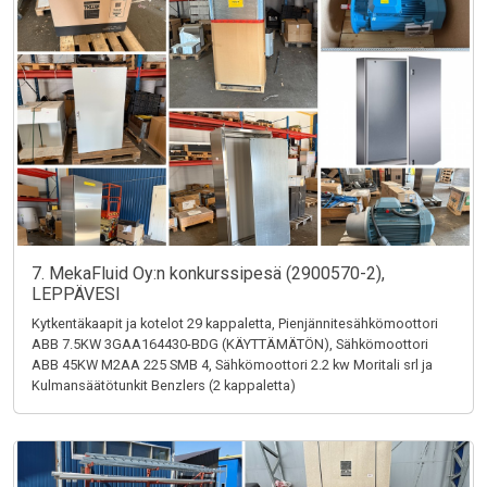
7. MekaFluid Oy:n konkurssipesä (2900570-2),
LEPPÄVESI
Kytkentäkaapit ja kotelot 29 kappaletta, Pienjännitesähkömoottori
ABB 7.5KW 3GAA164430-BDG (KÄYTTÄMÄTÖN), Sähkömoottori
ABB 45KW M2AA 225 SMB 4, Sähkömoottori 2.2 kw Moritali srl ja
Kulmansäätötunkit Benzlers (2 kappaletta)