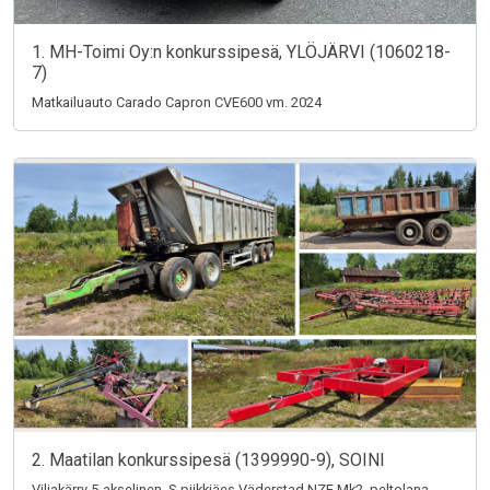
1. MH-Toimi Oy:n konkurssipesä, YLÖJÄRVI (1060218-
7)
Matkailuauto Carado Capron CVE600 vm. 2024
2. Maatilan konkurssipesä (1399990-9), SOINI
Viljakärry 5-akselinen, S-piikkiäes Väderstad NZE Mk2, peltolana