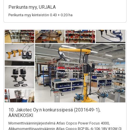
Perikunta myy, URJALA
Perikunta myy kiinteistön 0.43 + 0.20 ha
10. Jakotec Oy:n konkurssipesä (2031649-1),
ÄÄNEKOSKI
Momenttiväänninjärjestelmä Atlas Copco Power Focus 4000,
Akkumomenttiruuvinväännin Atlas Copco BCP BL-6-106 18V 810W (3