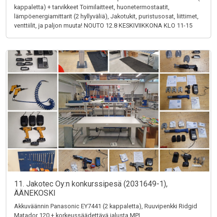
kappaletta) + tarvikkeet Toimilaitteet, huonetermostaatit,
lämpöenergiamittarit (2 hyllyväliä), Jakotukit, puristusosat, liittimet,
venttiilit, ja paljon muuta! NOUTO 12.8 KESKIVIIKKONA KLO 11-15
11. Jakotec Oy:n konkurssipesä (2031649-1),
ÄÄNEKOSKI
Akkuväännin Panasonic EY7441 (2 kappaletta), Ruuvipenkki Ridgid
Matador 120 + korkeussäädettävä jalusta MPI,