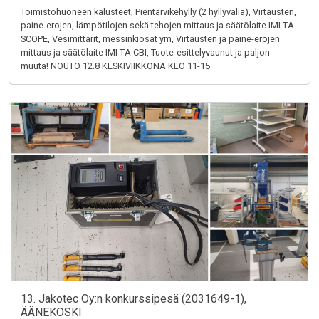
Toimistohuoneen kalusteet, Pientarvikehylly (2 hyllyväliä), Virtausten,
paine-erojen, lämpötilojen sekä tehojen mittaus ja säätölaite IMI TA
SCOPE, Vesimittarit, messinkiosat ym, Virtausten ja paine-erojen
mittaus ja säätölaite IMI TA CBI, Tuote-esittelyvaunut ja paljon
muuta! NOUTO 12.8 KESKIVIIKKONA KLO 11-15
13. Jakotec Oy:n konkurssipesä (2031649-1),
ÄÄNEKOSKI