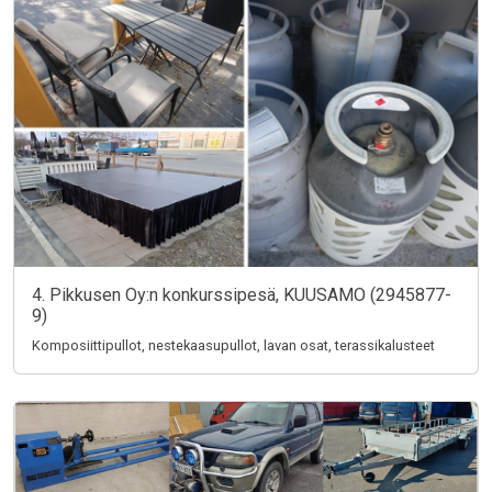
4. Pikkusen Oy:n konkurssipesä, KUUSAMO (2945877-
9)
Komposiittipullot, nestekaasupullot, lavan osat, terassikalusteet