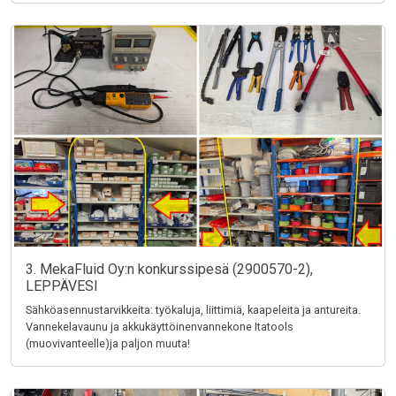
3. MekaFluid Oy:n konkurssipesä (2900570-2),
LEPPÄVESI
Sähköasennustarvikkeita: työkaluja, liittimiä, kaapeleita ja antureita.
Vannekelavaunu ja akkukäyttöinenvannekone Itatools
(muovivanteelle)ja paljon muuta!