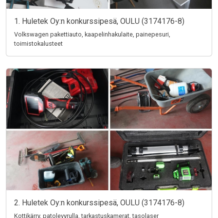
1. Huletek Oy:n konkurssipesä, OULU (3174176-8)
Volkswagen pakettiauto, kaapelinhakulaite, painepesuri,
toimistokalusteet
2. Huletek Oy:n konkurssipesä, OULU (3174176-8)
Kottikärry, patolevyrulla, tarkastuskamerat, tasolaser