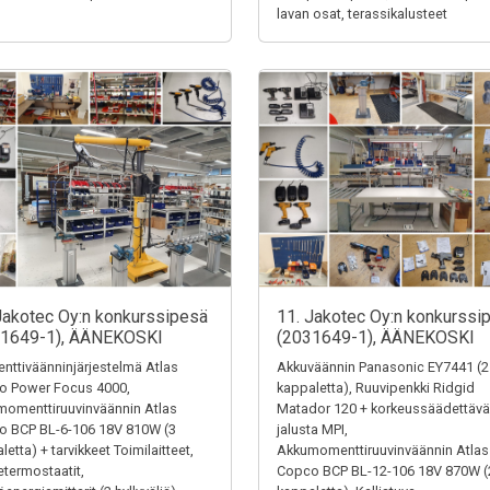
lavan osat, terassikalusteet
Jakotec Oy:n konkurssipesä
11. Jakotec Oy:n konkurssi
31649-1), ÄÄNEKOSKI
(2031649-1), ÄÄNEKOSKI
ttiväänninjärjestelmä Atlas
Akkuväännin Panasonic EY7441 (2
o Power Focus 4000,
kappaletta), Ruuvipenkki Ridgid
omenttiruuvinväännin Atlas
Matador 120 + korkeussäädettävä
o BCP BL-6-106 18V 810W (3
jalusta MPI,
letta) + tarvikkeet Toimilaitteet,
Akkumomenttiruuvinväännin Atlas
termostaatit,
Copco BCP BL-12-106 18V 870W (