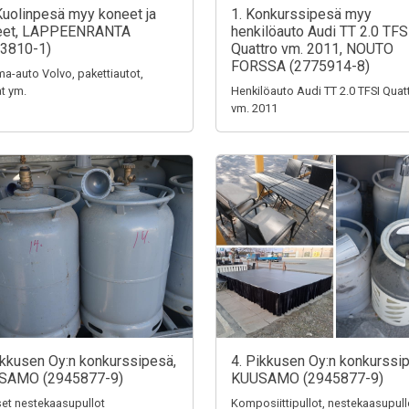
Kuolinpesä myy koneet ja
1. Konkurssipesä myy
teet, LAPPEENRANTA
henkilöauto Audi TT 2.0 TFS
3810-1)
Quattro vm. 2011, NOUTO
FORSSA (2775914-8)
a-auto Volvo, pakettiautot,
t ym.
Henkilöauto Audi TT 2.0 TFSI Quat
vm. 2011
ikkusen Oy:n konkurssipesä,
4. Pikkusen Oy:n konkurssi
SAMO (2945877-9)
KUUSAMO (2945877-9)
iset nestekaasupullot
Komposiittipullot, nestekaasupull