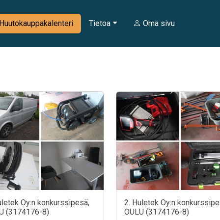
Huutokauppakalenteri
Tietoa
Oma sivu
uletek Oy:n konkurssipesä,
2. Huletek Oy:n konkurssipe
U (3174176-8)
OULU (3174176-8)