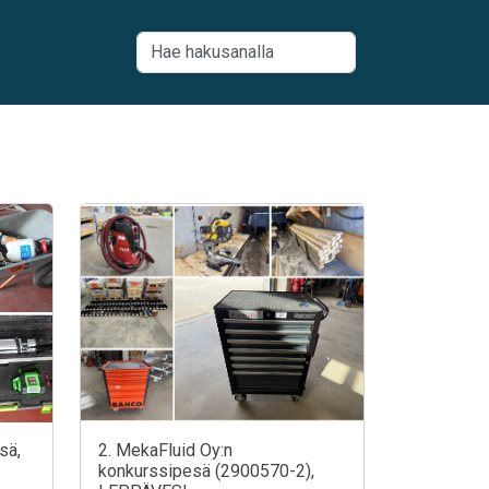
sä,
2. MekaFluid Oy:n
konkurssipesä (2900570-2),