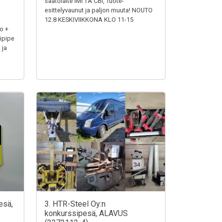
säätölaite IMI TA CBI, Tuote-
esittelyvaunut ja paljon muuta! NOUTO
12.8 KESKIVIIKKONA KLO 11-15
o +
ipipe
 ja
esä,
3. HTR-Steel Oy:n
konkurssipesä, ALAVUS