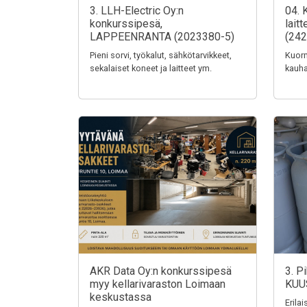
3. LLH-Electric Oy:n
04. 
konkurssipesä,
lait
LAPPEENRANTA (2023380-5)
(242
Pieni sorvi, työkalut, sähkötarvikkeet,
Kuorm
sekalaiset koneet ja laitteet ym.
kauha
AKR Data Oy:n konkurssipesä
3. P
myy kellarivaraston Loimaan
KUU
keskustassa
Erila