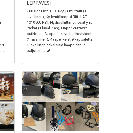
LEPPÄVESI
Kuusioruuvit, aluslevyt ja mutterit (1
lavallinen), Kytkentäkaappi Rittal AE
n
1010500 RST, Hydraulliittimet, osat ym.
Parker (1 lavallinen), Haponkestävät
putkiosat: Supparit, käyrät ja kaulukset
(1 lavallinen), Kaapelikelat 9 kappaletta
ert
+ lavallinen sekalaisia kaapeleita ja
 ja
paljon muuta!