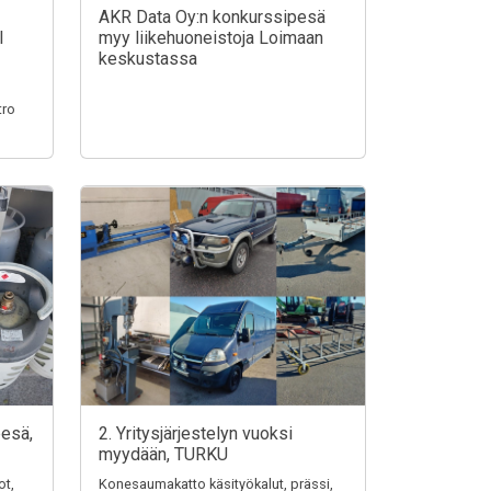
AKR Data Oy:n konkurssipesä
I
myy liikehuoneistoja Loimaan
keskustassa
tro
pesä,
2. Yritysjärjestelyn vuoksi
myydään, TURKU
ot,
Konesaumakatto käsityökalut, prässi,