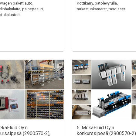
wagen pakettiauto,
Kottikärry, patolevyrulla,
linhakulaite, painepesuri,
tarkastuskamerat, tasolaser
stokalusteet
ekaFluid Oy:n
5. MekaFluid Oy:n
urssipesä (2900570-2),
konkurssipesä (2900570-2)