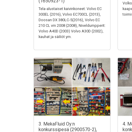
(1650923-1)
Volks
Tela-alustaiset kaivinkoneet: Volvo EC
kaape
300EL (2016), Volvo EC700CL (2013),
toimi
Doosan DX 380LC-5(2016), Volvo EC
210 CL vm 2008 (2008), Niveldumpperit:
Volvo A40D (2003) Volvo A30D (2002),
kauhat ja säiliöt ym.
3. MekaFluid Oy:n
4. M
konkurssipesä (2900570-2),
konk