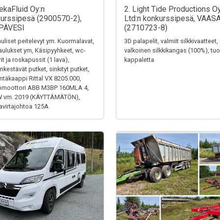
ekaFluid Oy:n
2. Light Tide Productions O
urssipesä (2900570-2),
Ltd:n konkurssipesä, VAAS
PÄVESI
(2710723-8)
uliset peitelevyt ym. Kuormalavat,
3D palapelit, valmiit silkkivaatteet,
aulukset ym, Käsipyyhkeet, wc-
valkoinen silkkikangas (100%), tuol
it ja roskapussit (1 lava),
kappaletta
kestävät putket, sinkityt putket,
ntäkaappi Rittal VX 8205.000,
ömoottori ABB M3BP 160MLA 4,
W vm. 2019 (KÄYTTÄMÄTÖN),
virtajohtoa 125A