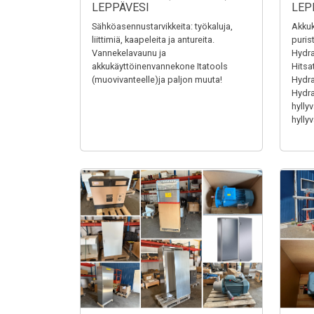
LEPPÄVESI
LEP
Sähköasennustarvikkeita: työkaluja,
Akkuk
liittimiä, kaapeleita ja antureita.
puris
Vannekelavaunu ja
Hydra
akkukäyttöinenvannekone Itatools
Hitsa
(muovivanteelle)ja paljon muuta!
Hydrau
Hydrau
hyllyv
hyllyv