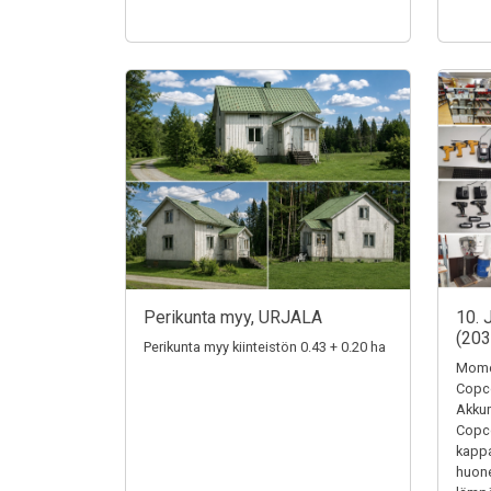
Perikunta myy, URJALA
10. 
(20
Perikunta myy kiinteistön 0.43 + 0.20 ha
Momen
Copc
Akkum
Copc
kappa
huone