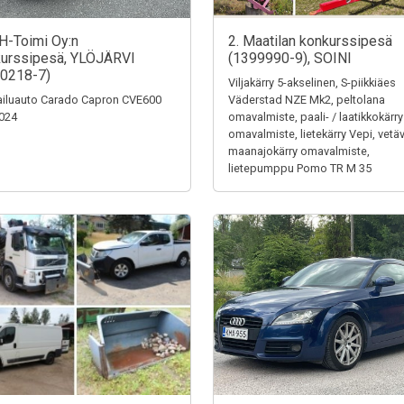
H-Toimi Oy:n
2. Maatilan konkurssipesä
urssipesä, YLÖJÄRVI
(1399990-9), SOINI
0218-7)
Viljakärry 5-akselinen, S-piikkiäes
iluauto Carado Capron CVE600
Väderstad NZE Mk2, peltolana
024
omavalmiste, paali- / laatikkokärry
omavalmiste, lietekärry Vepi, vetä
maanajokärry omavalmiste,
lietepumppu Pomo TR M 35