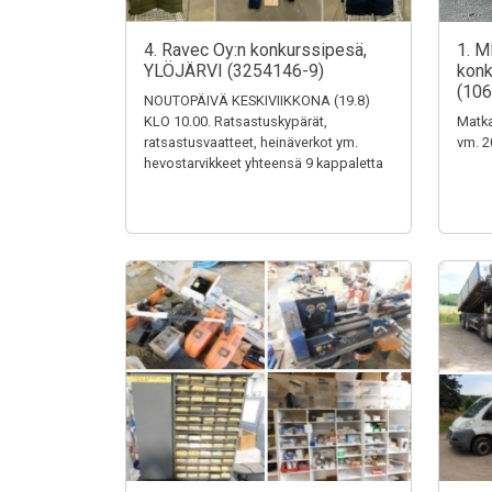
4. Ravec Oy:n konkurssipesä,
1. M
YLÖJÄRVI (3254146-9)
konk
(106
NOUTOPÄIVÄ KESKIVIIKKONA (19.8)
KLO 10.00. Ratsastuskypärät,
Matka
ratsastusvaatteet, heinäverkot ym.
vm. 2
hevostarvikkeet yhteensä 9 kappaletta