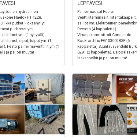
PÄVESI
LEPPÄVESI
äyttöinen hydraulinen
Paineilmaosat Festo:
tuskone Haelok PT 1228,
Venttiiliterminaalit, liitäntäkaapelit,
uliikka putket + oksahyllyt,
säiliöt ym. Elektroninen painekytki
ttavat putkiosat ym.,
Rexroth (4 kappaletta)
liliittimet ym. (1 hyllyväli),
Virranjakomoottorit Concentric
liliittimet, nipat, tulpat ym. (1
Rockford Inc FG133002BSP (6
äli), Festo paineilmaventtiilit ym (1
kappaletta) Suuntausventtiilit Bürk
äli) ja paljon muuta!
6281 (2 kappaletta), Laippalaakerit
laakeriholkit ja paljon muuta!