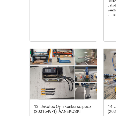
lämpö
Jakotu
ventt
KESK
13. Jakotec Oy:n konkurssipesä
14. 
(2031649-1), ÄÄNEKOSKI
(20