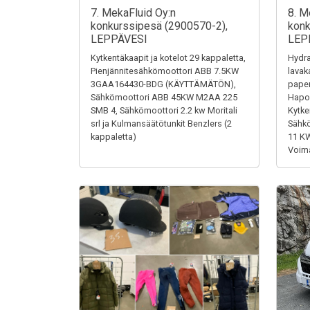
7. MekaFluid Oy:n
8. M
konkurssipesä (2900570-2),
konk
LEPPÄVESI
LEP
Kytkentäkaapit ja kotelot 29 kappaletta,
Hydra
Pienjännitesähkömoottori ABB 7.5KW
lavak
3GAA164430-BDG (KÄYTTÄMÄTÖN),
paper
Sähkömoottori ABB 45KW M2AA 225
Hapon
SMB 4, Sähkömoottori 2.2 kw Moritali
Kytke
srl ja Kulmansäätötunkit Benzlers (2
Sähk
kappaletta)
11 K
Voima