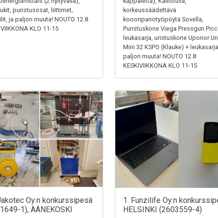
energiamittarit (2 hyllyväliä),
kappaletta), Kallistuva,
kit, puristusosat, liittimet,
korkeussäädettävä
iilit, ja paljon muuta! NOUTO 12.8
kooonpanotyöpöytä Sovella,
IVIIKKONA KLO 11-15
Puristuskone Viega Pressgun Picc
leukasarja, uristuskone Uponor Un
Mini 32 KSPO (Klauke) + leukasarja
paljon muuta! NOUTO 12.8
KESKIVIIKKONA KLO 11-15
Jakotec Oy:n konkurssipesä
1. Funzilife Oy:n konkurssip
31649-1), ÄÄNEKOSKI
HELSINKI (2603559-4)