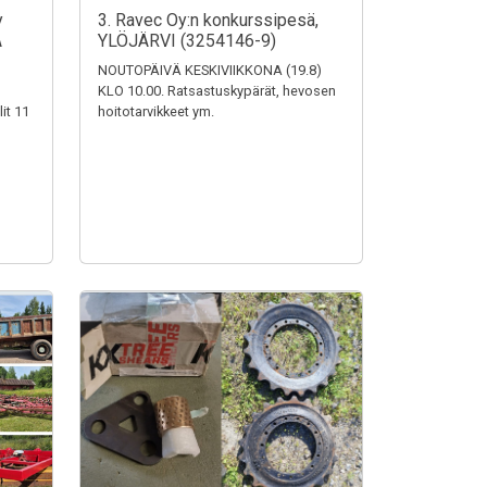
y
3. Ravec Oy:n konkurssipesä,
A
YLÖJÄRVI (3254146-9)
NOUTOPÄIVÄ KESKIVIIKKONA (19.8)
KLO 10.00. Ratsastuskypärät, hevosen
it 11
hoitotarvikkeet ym.