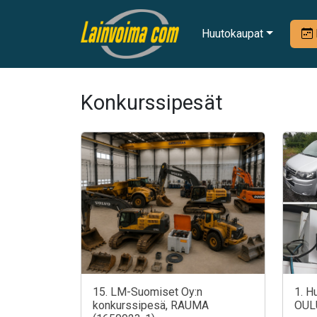
Huutokaupat
Konkurssipesät
15. LM-Suomiset Oy:n
1. H
konkurssipesä, RAUMA
OUL