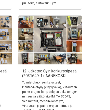
puusorvi, siirtovaunu ym.
pesä
12. Jakotec Oy:n konkurssipesä
(2031649-1), ÄÄNEKOSKI
Toimistohuoneen kalusteet,
Pientarvikehylly (2 hyllyväliä), Virtausten,
paine-erojen, lämpötilojen sekä tehojen
mittaus ja säätölaite IMI TA SCOPE,
Vesimittarit, messinkiosat ym,
2
Virtausten ja paine-erojen mittaus ja