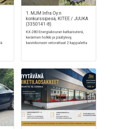
1. MJM Infra Oy:n
konkurssipesä, KITEE / JUUKA
(3350141-8)
KX-280 Energiakouran katkaisuterä,
keräimen holkki ja päätylevy,
vä
kaivinkoneen vetorattaat 2 kappaletta