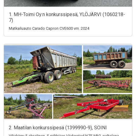
1. MH-Toimi Oy:n konkurssipesä, YLÖJÄRVI (1060218-
7)
Matkailuauto Carado Capron CVE600 vm. 2024
2. Maatilan konkurssipesä (1399990-9), SOINI
Viljakärry 5-akselinen, S-piikkiäes Väderstad NZE Mk2, peltolana