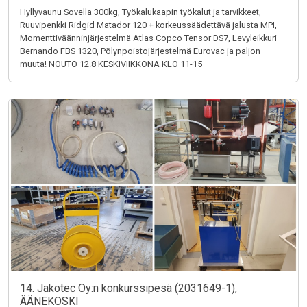
Hyllyvaunu Sovella 300kg, Työkalukaapin työkalut ja tarvikkeet,
Ruuvipenkki Ridgid Matador 120 + korkeussäädettävä jalusta MPI,
Momenttiväänninjärjestelmä Atlas Copco Tensor DS7, Levyleikkuri
Bernando FBS 1320, Pölynpoistojärjestelmä Eurovac ja paljon
muuta! NOUTO 12.8 KESKIVIIKKONA KLO 11-15
14. Jakotec Oy:n konkurssipesä (2031649-1),
ÄÄNEKOSKI