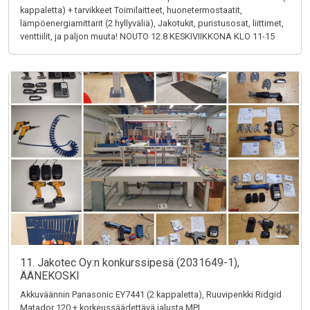
kappaletta) + tarvikkeet Toimilaitteet, huonetermostaatit,
lämpöenergiamittarit (2 hyllyväliä), Jakotukit, puristusosat, liittimet,
venttiilit, ja paljon muuta! NOUTO 12.8 KESKIVIIKKONA KLO 11-15
11. Jakotec Oy:n konkurssipesä (2031649-1),
ÄÄNEKOSKI
Akkuväännin Panasonic EY7441 (2 kappaletta), Ruuvipenkki Ridgid
Matador 120 + korkeussäädettävä jalusta MPI,