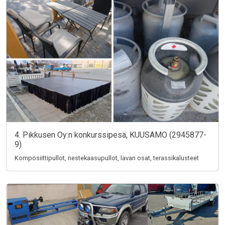
4. Pikkusen Oy:n konkurssipesä, KUUSAMO (2945877-
9)
Komposiittipullot, nestekaasupullot, lavan osat, terassikalusteet