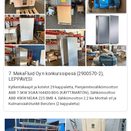
7. MekaFluid Oy:n konkurssipesä (2900570-2),
LEPPÄVESI
Kytkentäkaapit ja kotelot 29 kappaletta, Pienjännitesähkömoottori
ABB 7.5KW 3GAA164430-BDG (KÄYTTÄMÄTÖN), Sähkömoottori
ABB 45KW M2AA 225 SMB 4, Sähkömoottori 2.2 kw Moritali srl ja
Kulmansäätötunkit Benzlers (2 kappaletta)