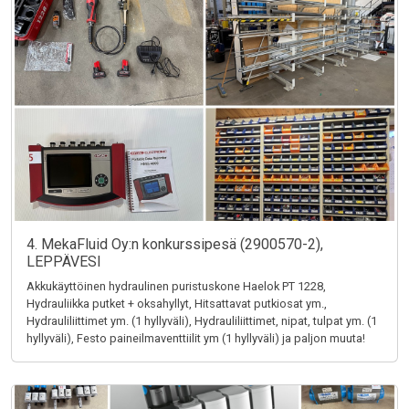
4. MekaFluid Oy:n konkurssipesä (2900570-2),
LEPPÄVESI
Akkukäyttöinen hydraulinen puristuskone Haelok PT 1228,
Hydrauliikka putket + oksahyllyt, Hitsattavat putkiosat ym.,
Hydrauliliittimet ym. (1 hyllyväli), Hydrauliliittimet, nipat, tulpat ym. (1
hyllyväli), Festo paineilmaventtiilit ym (1 hyllyväli) ja paljon muuta!