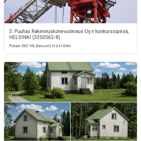
5. Puuhax Rakennuskonevuokraus Oy:n konkurssipesä,
HELSINKI (3350563-8)
Potain 365 16t (tencon) H.U.H 65m