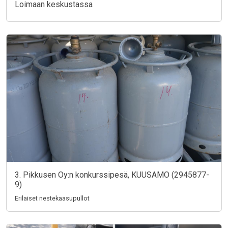
Loimaan keskustassa
3. Pikkusen Oy:n konkurssipesä, KUUSAMO (2945877-
9)
Erilaiset nestekaasupullot