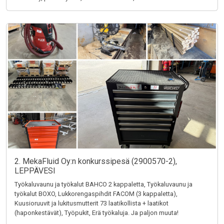
2. MekaFluid Oy:n konkurssipesä (2900570-2),
LEPPÄVESI
Työkaluvaunu ja työkalut BAHCO 2 kappaletta, Työkaluvaunu ja
työkalut BOXO, Lukkorengaspihdit FACOM (3 kappaletta),
Kuusioruuvit ja lukitusmutterit 73 laatikollista + laatikot
(haponkestävät), Työpukit, Erä työkaluja. Ja paljon muuta!