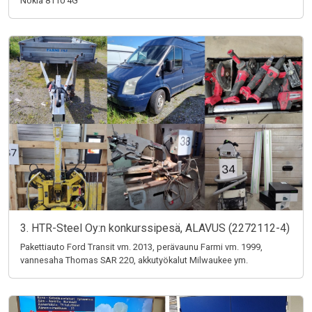
Nokia 8110 4G
3. HTR-Steel Oy:n konkurssipesä, ALAVUS (2272112-4)
Pakettiauto Ford Transit vm. 2013, perävaunu Farmi vm. 1999,
vannesaha Thomas SAR 220, akkutyökalut Milwaukee ym.