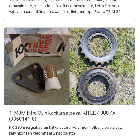
omavalmiste, paali- / laatikkokärry omavalmiste, lietekärry Vepi,
vetävä maanajokärry omavalmiste, lietepumppu Pomo TR M 35
1. MJM Infra Oy:n konkurssipesä, KITEE / JUUKA
(3350141-8)
KX-280 Energiakouran katkaisuterä, keräimen holkki ja päätylevy,
kaivinkoneen vetorattaat 2 kappaletta