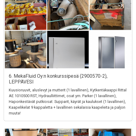
6. MekaFluid Oy:n konkurssipesä (2900570-2),
LEPPÄVESI
Kuusioruuvit, aluslevyt ja mutterit (1 lavallinen), Kytkentäkaappi Rittal
AE 1010500 RST, Hydraulliittimet, osat ym. Parker (1 lavallinen),
Haponkestävät putkiosat: Supparit, käyrät ja kaulukset (1 lavallinen),
Kaapelikelat 9 kappaletta + lavallinen sekalaisia kaapeleita ja paljon
muuta!