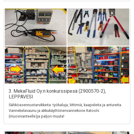
3. MekaFluid Oy:n konkurssipesä (2900570-2),
LEPPÄVESI
Sähköasennustarvikkeita: työkaluja, liittimiä, kaapeleita ja antureita.
Vannekelavaunu ja akkukäyttöinenvannekone Itatools
(muovivanteelle)ja paljon muuta!