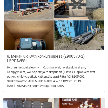
8. MekaFluid Oy:n konkurssipesä (2900570-2),
LEPPÄVESI
Hydrauliset peitelevyt ym. Kuormalavat, lavakaulukset ym,
Käsipyyhkeet, wc-paperit ja roskapussit (1 lava), Haponkestävät
putket, sinkityt putket, Kytkentäkaappi Rittal VX 8205.000,
Sähkömoottori ABB M3BP 160MLA 4, 11 KW vm. 2019
(KÄYTTÄMÄTÖN), Voimavirtajohtoa 125A