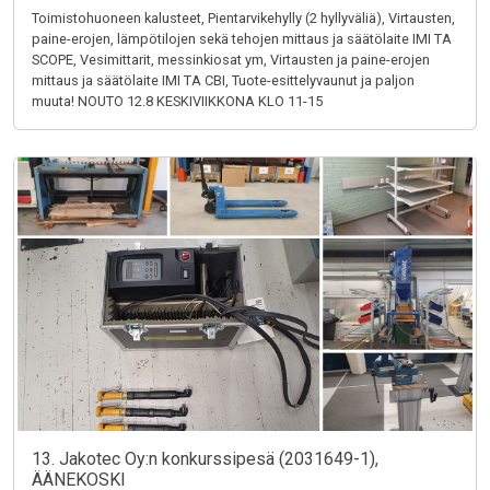
Toimistohuoneen kalusteet, Pientarvikehylly (2 hyllyväliä), Virtausten,
paine-erojen, lämpötilojen sekä tehojen mittaus ja säätölaite IMI TA
SCOPE, Vesimittarit, messinkiosat ym, Virtausten ja paine-erojen
mittaus ja säätölaite IMI TA CBI, Tuote-esittelyvaunut ja paljon
muuta! NOUTO 12.8 KESKIVIIKKONA KLO 11-15
13. Jakotec Oy:n konkurssipesä (2031649-1),
ÄÄNEKOSKI