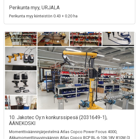
Perikunta myy, URJALA
Perikunta myy kiinteistön 0.43 + 0.20 ha
10. Jakotec Oy:n konkurssipesä (2031649-1),
ÄÄNEKOSKI
Momenttiväänninjärjestelmä Atlas Copco Power Focus 4000,
Akkumomenttiruuvinväännin Atlas Copco BCP BL-6-106 18V 810W (3