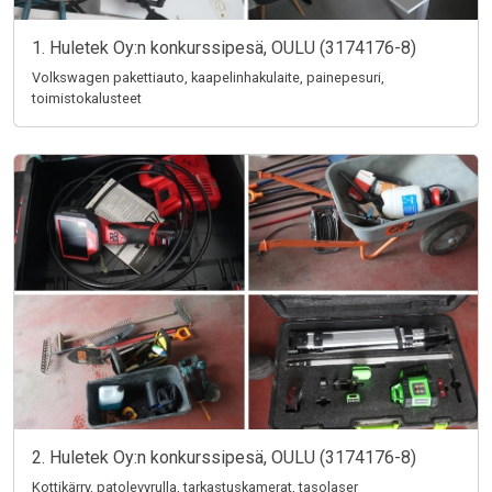
1. Huletek Oy:n konkurssipesä, OULU (3174176-8)
Volkswagen pakettiauto, kaapelinhakulaite, painepesuri,
toimistokalusteet
2. Huletek Oy:n konkurssipesä, OULU (3174176-8)
Kottikärry, patolevyrulla, tarkastuskamerat, tasolaser