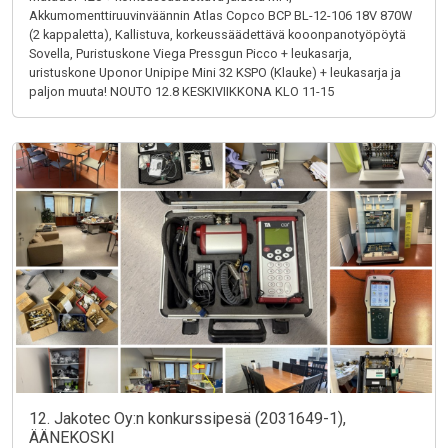
Akkumomenttiruuvinväännin Atlas Copco BCP BL-12-106 18V 870W
(2 kappaletta), Kallistuva, korkeussäädettävä kooonpanotyöpöytä
Sovella, Puristuskone Viega Pressgun Picco + leukasarja,
uristuskone Uponor Unipipe Mini 32 KSPO (Klauke) + leukasarja ja
paljon muuta! NOUTO 12.8 KESKIVIIKKONA KLO 11-15
12. Jakotec Oy:n konkurssipesä (2031649-1),
ÄÄNEKOSKI