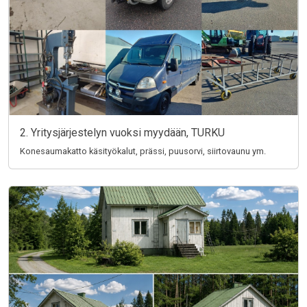
2. Yritysjärjestelyn vuoksi myydään, TURKU
Konesaumakatto käsityökalut, prässi, puusorvi, siirtovaunu ym.