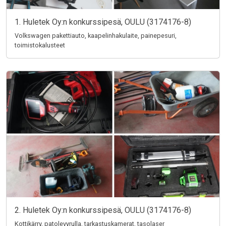
1. Huletek Oy:n konkurssipesä, OULU (3174176-8)
Volkswagen pakettiauto, kaapelinhakulaite, painepesuri,
toimistokalusteet
2. Huletek Oy:n konkurssipesä, OULU (3174176-8)
Kottikärry, patolevyrulla, tarkastuskamerat, tasolaser