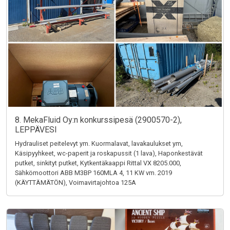
8. MekaFluid Oy:n konkurssipesä (2900570-2),
LEPPÄVESI
Hydrauliset peitelevyt ym. Kuormalavat, lavakaulukset ym,
Käsipyyhkeet, wc-paperit ja roskapussit (1 lava), Haponkestävät
putket, sinkityt putket, Kytkentäkaappi Rittal VX 8205.000,
Sähkömoottori ABB M3BP 160MLA 4, 11 KW vm. 2019
(KÄYTTÄMÄTÖN), Voimavirtajohtoa 125A