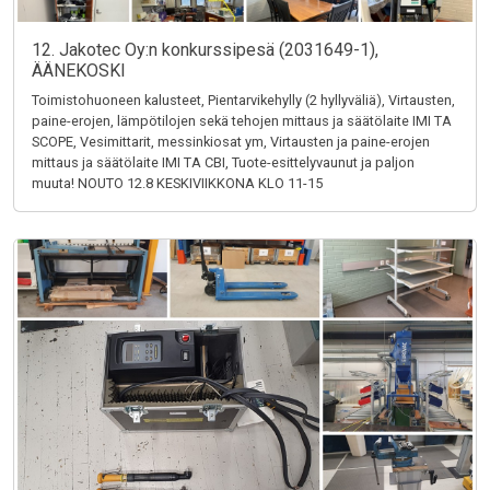
12. Jakotec Oy:n konkurssipesä (2031649-1),
ÄÄNEKOSKI
Toimistohuoneen kalusteet, Pientarvikehylly (2 hyllyväliä), Virtausten,
paine-erojen, lämpötilojen sekä tehojen mittaus ja säätölaite IMI TA
SCOPE, Vesimittarit, messinkiosat ym, Virtausten ja paine-erojen
mittaus ja säätölaite IMI TA CBI, Tuote-esittelyvaunut ja paljon
muuta! NOUTO 12.8 KESKIVIIKKONA KLO 11-15