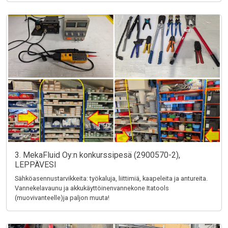
3. MekaFluid Oy:n konkurssipesä (2900570-2),
LEPPÄVESI
Sähköasennustarvikkeita: työkaluja, liittimiä, kaapeleita ja antureita.
Vannekelavaunu ja akkukäyttöinenvannekone Itatools
(muovivanteelle)ja paljon muuta!