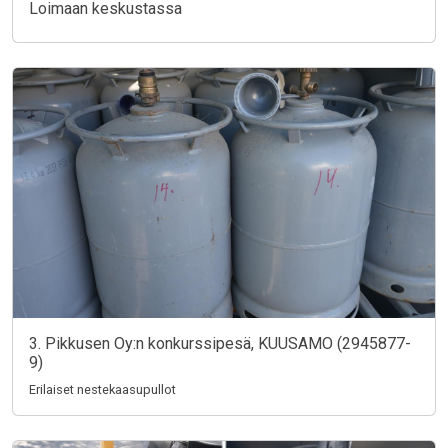
Loimaan keskustassa
3. Pikkusen Oy:n konkurssipesä, KUUSAMO (2945877-
9)
Erilaiset nestekaasupullot