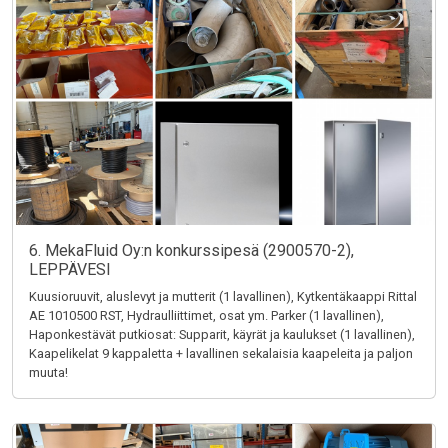
6. MekaFluid Oy:n konkurssipesä (2900570-2),
LEPPÄVESI
Kuusioruuvit, aluslevyt ja mutterit (1 lavallinen), Kytkentäkaappi Rittal
AE 1010500 RST, Hydraulliittimet, osat ym. Parker (1 lavallinen),
Haponkestävät putkiosat: Supparit, käyrät ja kaulukset (1 lavallinen),
Kaapelikelat 9 kappaletta + lavallinen sekalaisia kaapeleita ja paljon
muuta!