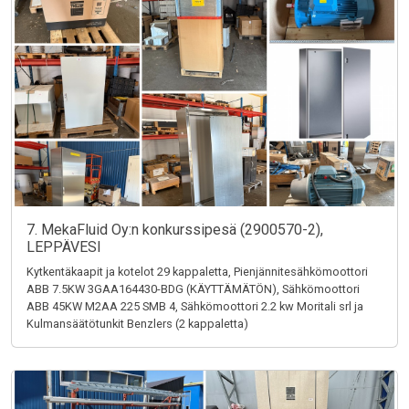
7. MekaFluid Oy:n konkurssipesä (2900570-2),
LEPPÄVESI
Kytkentäkaapit ja kotelot 29 kappaletta, Pienjännitesähkömoottori
ABB 7.5KW 3GAA164430-BDG (KÄYTTÄMÄTÖN), Sähkömoottori
ABB 45KW M2AA 225 SMB 4, Sähkömoottori 2.2 kw Moritali srl ja
Kulmansäätötunkit Benzlers (2 kappaletta)