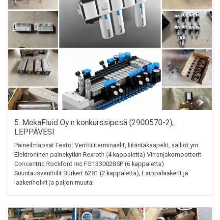
5. MekaFluid Oy:n konkurssipesä (2900570-2),
LEPPÄVESI
Paineilmaosat Festo: Venttiiliterminaalit, liitäntäkaapelit, säiliöt ym.
Elektroninen painekytkin Rexroth (4 kappaletta) Virranjakomoottorit
Concentric Rockford Inc FG133002BSP (6 kappaletta)
Suuntausventtiilit Bürkert 6281 (2 kappaletta), Laippalaakerit ja
laakeriholkit ja paljon muuta!