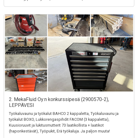
2. MekaFluid Oy:n konkurssipesä (2900570-2),
LEPPÄVESI
Työkaluvaunu ja työkalut BAHCO 2 kappaletta, Työkaluvaunu ja
työkalut BOXO, Lukkorengaspihdit FACOM (3 kappaletta),
Kuusioruuvit ja lukitusmutterit 73 laatikollista + laatikot
(haponkestävät), Työpukit, Erä työkaluja. Ja paljon muuta!