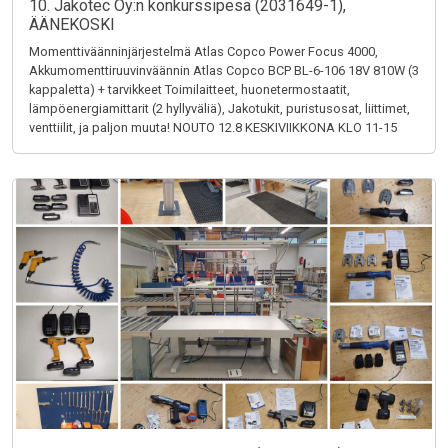
10. Jakotec Oy:n konkurssipesä (2031649-1),
ÄÄNEKOSKI
Momenttiväänninjärjestelmä Atlas Copco Power Focus 4000,
Akkumomenttiruuvinväännin Atlas Copco BCP BL-6-106 18V 810W (3
kappaletta) + tarvikkeet Toimilaitteet, huonetermostaatit,
lämpöenergiamittarit (2 hyllyväliä), Jakotukit, puristusosat, liittimet,
venttiilit, ja paljon muuta! NOUTO 12.8 KESKIVIIKKONA KLO 11-15