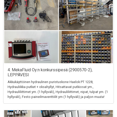
4. MekaFluid Oy:n konkurssipesä (2900570-2),
LEPPÄVESI
Akkukäyttöinen hydraulinen puristuskone Haelok PT 1228,
Hydrauliikka putket + oksahyllyt, Hitsattavat putkiosat ym.,
Hydrauliliittimet ym. (1 hyllyväli), Hydrauliliittimet, nipat, tulpat ym. (1
hyllyväli), Festo paineilmaventtiilit ym (1 hyllyväli) ja paljon muuta!