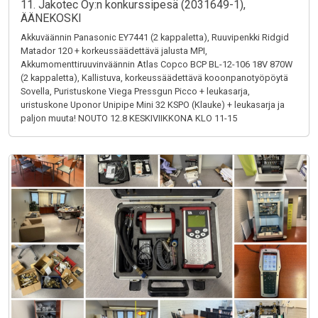
11. Jakotec Oy:n konkurssipesä (2031649-1),
ÄÄNEKOSKI
Akkuväännin Panasonic EY7441 (2 kappaletta), Ruuvipenkki Ridgid
Matador 120 + korkeussäädettävä jalusta MPI,
Akkumomenttiruuvinväännin Atlas Copco BCP BL-12-106 18V 870W
(2 kappaletta), Kallistuva, korkeussäädettävä kooonpanotyöpöytä
Sovella, Puristuskone Viega Pressgun Picco + leukasarja,
uristuskone Uponor Unipipe Mini 32 KSPO (Klauke) + leukasarja ja
paljon muuta! NOUTO 12.8 KESKIVIIKKONA KLO 11-15