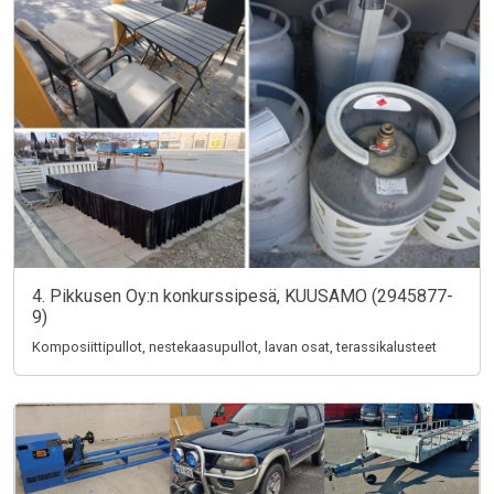
4. Pikkusen Oy:n konkurssipesä, KUUSAMO (2945877-
9)
Komposiittipullot, nestekaasupullot, lavan osat, terassikalusteet