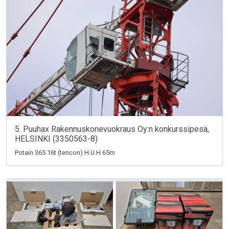
5. Puuhax Rakennuskonevuokraus Oy:n konkurssipesä,
HELSINKI (3350563-8)
Potain 365 16t (tencon) H.U.H 65m