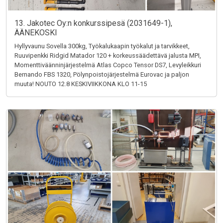
13. Jakotec Oy:n konkurssipesä (2031649-1),
ÄÄNEKOSKI
Hyllyvaunu Sovella 300kg, Työkalukaapin työkalut ja tarvikkeet,
Ruuvipenkki Ridgid Matador 120 + korkeussäädettävä jalusta MPI,
Momenttiväänninjärjestelmä Atlas Copco Tensor DS7, Levyleikkuri
Bernando FBS 1320, Pölynpoistojärjestelmä Eurovac ja paljon
muuta! NOUTO 12.8 KESKIVIIKKONA KLO 11-15