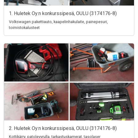
1. Huletek Oy:n konkurssipesä, OULU (3174176-8)
Volkswagen pakettiauto, kaapelinhakulaite, painepesuri,
toimistokalusteet
2. Huletek Oy:n konkurssipesä, OULU (3174176-8)
Kottikärry, patolevyrulla, tarkastuskamerat, tasolaser