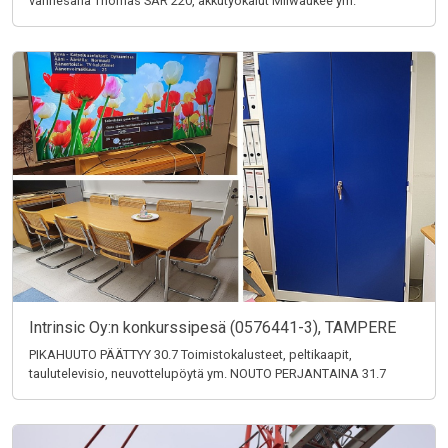
vannesaha Thomas SAR 220, akkutyökalut Milwaukee ym.
Intrinsic Oy:n konkurssipesä (0576441-3), TAMPERE
PIKAHUUTO PÄÄTTYY 30.7 Toimistokalusteet, peltikaapit,
taulutelevisio, neuvottelupöytä ym. NOUTO PERJANTAINA 31.7