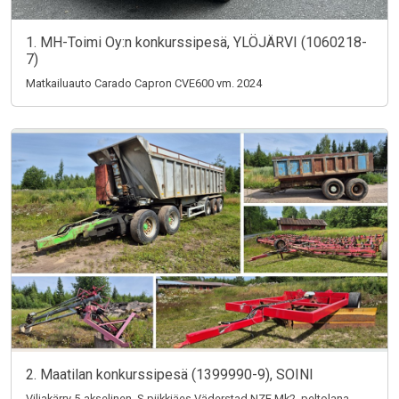
1. MH-Toimi Oy:n konkurssipesä, YLÖJÄRVI (1060218-
7)
Matkailuauto Carado Capron CVE600 vm. 2024
2. Maatilan konkurssipesä (1399990-9), SOINI
Viljakärry 5-akselinen, S-piikkiäes Väderstad NZE Mk2, peltolana