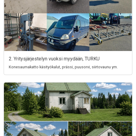
2. Yritysjärjestelyn vuoksi myydään, TURKU
Konesaumakatto käsityökalut, prässi, puusorvi, siirtovaunu ym.