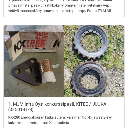
omavalmiste, paali- / laatikkokärry omavalmiste, lietekärry Vepi,
vetävä maanajokärry omavalmiste, lietepumppu Pomo TR M 35
1. MJM Infra Oy:n konkurssipesä, KITEE / JUUKA
(3350141-8)
KX-280 Energiakouran katkaisuterä, keräimen holkki ja päätylevy,
kaivinkoneen vetorattaat 2 kappaletta