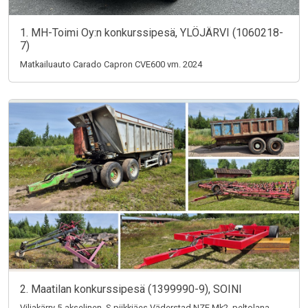
1. MH-Toimi Oy:n konkurssipesä, YLÖJÄRVI (1060218-
7)
Matkailuauto Carado Capron CVE600 vm. 2024
2. Maatilan konkurssipesä (1399990-9), SOINI
Viljakärry 5-akselinen, S-piikkiäes Väderstad NZE Mk2, peltolana