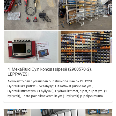
4. MekaFluid Oy:n konkurssipesä (2900570-2),
LEPPÄVESI
Akkukäyttöinen hydraulinen puristuskone Haelok PT 1228,
Hydrauliikka putket + oksahyllyt, Hitsattavat putkiosat ym.,
Hydrauliliittimet ym. (1 hyllyväli), Hydrauliliittimet, nipat, tulpat ym. (1
hyllyväli), Festo paineilmaventtiilit ym (1 hyllyväli) ja paljon muuta!