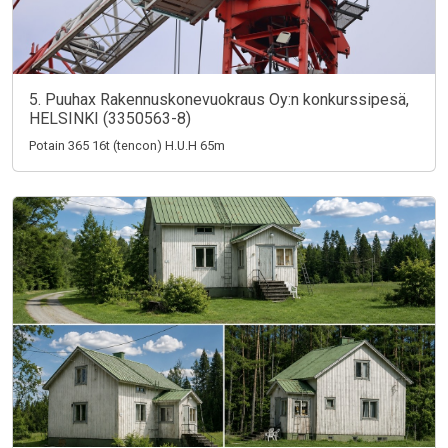
5. Puuhax Rakennuskonevuokraus Oy:n konkurssipesä,
HELSINKI (3350563-8)
Potain 365 16t (tencon) H.U.H 65m