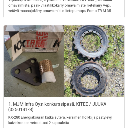
omavalmiste, paali- / laatikkokärry omavalmiste, lietekärry Vepi,
vetävä maanajokärry omavalmiste, lietepumppu Pomo TR M 35
1. MJM Infra Oy:n konkurssipesä, KITEE / JUUKA
(3350141-8)
KX-280 Energiakouran katkaisuterä, keräimen holkki ja päätylevy,
kaivinkoneen vetorattaat 2 kappaletta