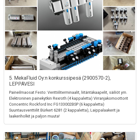
5. MekaFluid Oy:n konkurssipesä (2900570-2),
LEPPÄVESI
Paineilmaosat Festo: Venttiiliterminaalit, liitäntäkaapelit, säiliöt ym.
Elektroninen painekytkin Rexroth (4 kappaletta) Virranjakomoottorit
Concentric Rockford Inc FG133002BSP (6 kappaletta)
Suuntausventtiilit Bürkert 6281 (2 kappaletta), Laippalaakerit ja
laakeriholkit ja paljon muuta!