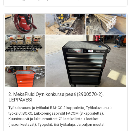
2. MekaFluid Oy:n konkurssipesä (2900570-2),
LEPPÄVESI
Työkaluvaunu ja työkalut BAHCO 2 kappaletta, Työkaluvaunu ja
työkalut BOXO, Lukkorengaspihdit FACOM (3 kappaletta),
Kuusioruuvit ja lukitusmutterit 73 laatikollista + laatikot
(haponkestävät), Työpukit, Erä työkaluja. Ja paljon muuta!