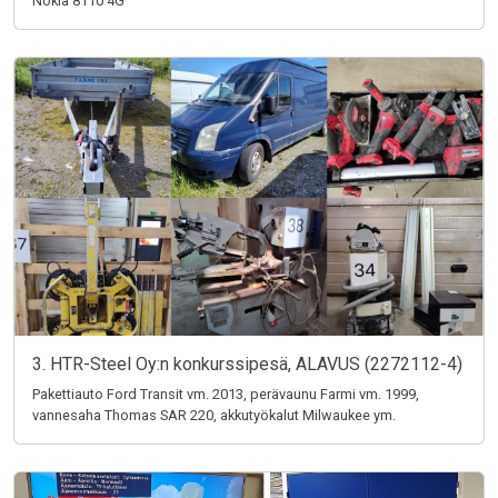
Nokia 8110 4G
3. HTR-Steel Oy:n konkurssipesä, ALAVUS (2272112-4)
Pakettiauto Ford Transit vm. 2013, perävaunu Farmi vm. 1999,
vannesaha Thomas SAR 220, akkutyökalut Milwaukee ym.