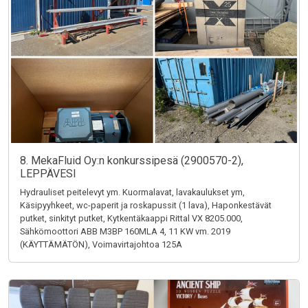
8. MekaFluid Oy:n konkurssipesä (2900570-2),
LEPPÄVESI
Hydrauliset peitelevyt ym. Kuormalavat, lavakaulukset ym,
Käsipyyhkeet, wc-paperit ja roskapussit (1 lava), Haponkestävät
putket, sinkityt putket, Kytkentäkaappi Rittal VX 8205.000,
Sähkömoottori ABB M3BP 160MLA 4, 11 KW vm. 2019
(KÄYTTÄMÄTÖN), Voimavirtajohtoa 125A