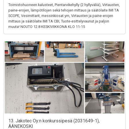
Toimistohuoneen kalusteet, Pientarvikehylly (2 hyllyväliä), Virtausten,
paine-erojen, lämpötilojen sekä tehojen mittaus ja säätölaite IMI TA
SCOPE, Vesimittarit, messinkiosat ym, Virtausten ja paine-erojen
mittaus ja säätölaite IMI TA CBI, Tuote-esittelyvaunut ja paljon
muuta! NOUTO 12.8 KESKIVIIKKONA KLO 11-15
13. Jakotec Oy:n konkurssipesä (2031649-1),
ÄÄNEKOSKI