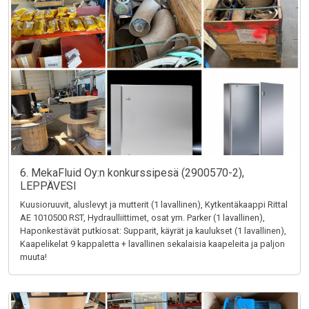
6. MekaFluid Oy:n konkurssipesä (2900570-2),
LEPPÄVESI
Kuusioruuvit, aluslevyt ja mutterit (1 lavallinen), Kytkentäkaappi Rittal
AE 1010500 RST, Hydraulliittimet, osat ym. Parker (1 lavallinen),
Haponkestävät putkiosat: Supparit, käyrät ja kaulukset (1 lavallinen),
Kaapelikelat 9 kappaletta + lavallinen sekalaisia kaapeleita ja paljon
muuta!