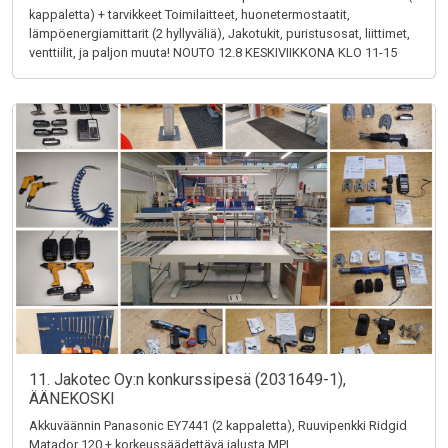
kappaletta) + tarvikkeet Toimilaitteet, huonetermostaatit,
lämpöenergiamittarit (2 hyllyväliä), Jakotukit, puristusosat, liittimet,
venttiilit, ja paljon muuta! NOUTO 12.8 KESKIVIIKKONA KLO 11-15
11. Jakotec Oy:n konkurssipesä (2031649-1),
ÄÄNEKOSKI
Akkuväännin Panasonic EY7441 (2 kappaletta), Ruuvipenkki Ridgid
Matador 120 + korkeussäädettävä jalusta MPI,