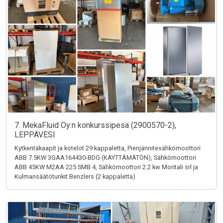
7. MekaFluid Oy:n konkurssipesä (2900570-2),
LEPPÄVESI
Kytkentäkaapit ja kotelot 29 kappaletta, Pienjännitesähkömoottori
ABB 7.5KW 3GAA164430-BDG (KÄYTTÄMÄTÖN), Sähkömoottori
ABB 45KW M2AA 225 SMB 4, Sähkömoottori 2.2 kw Moritali srl ja
Kulmansäätötunkit Benzlers (2 kappaletta)