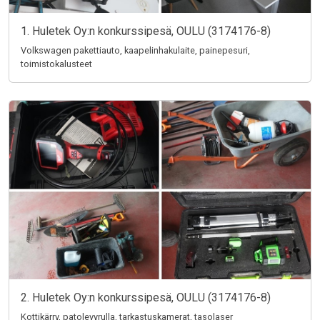
1. Huletek Oy:n konkurssipesä, OULU (3174176-8)
Volkswagen pakettiauto, kaapelinhakulaite, painepesuri,
toimistokalusteet
2. Huletek Oy:n konkurssipesä, OULU (3174176-8)
Kottikärry, patolevyrulla, tarkastuskamerat, tasolaser