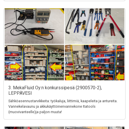
3. MekaFluid Oy:n konkurssipesä (2900570-2),
LEPPÄVESI
Sähköasennustarvikkeita: työkaluja, liittimiä, kaapeleita ja antureita.
Vannekelavaunu ja akkukäyttöinenvannekone Itatools
(muovivanteelle)ja paljon muuta!