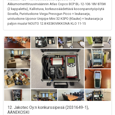
Akkumomenttiruuvinväännin Atlas Copco BCP BL-12-106 18V 870W
(2 kappaletta), Kallistuva, korkeussäädettävä kooonpanotyöpöytä
Sovella, Puristuskone Viega Pressgun Picco + leukasarja,
uristuskone Uponor Unipipe Mini 32 KSPO (Klauke) + leukasarja ja
paljon muuta! NOUTO 12.8 KESKIVIIKKONA KLO 11-15
12. Jakotec Oy:n konkurssipesä (2031649-1),
ÄÄNEKOSKI