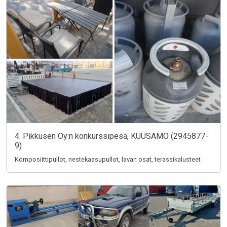
4. Pikkusen Oy:n konkurssipesä, KUUSAMO (2945877-
9)
Komposiittipullot, nestekaasupullot, lavan osat, terassikalusteet