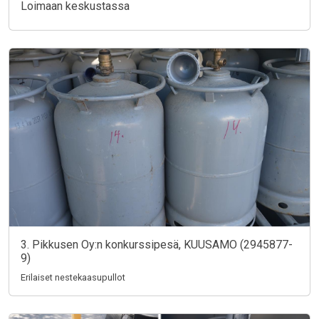
Loimaan keskustassa
3. Pikkusen Oy:n konkurssipesä, KUUSAMO (2945877-
9)
Erilaiset nestekaasupullot