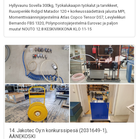
Hyllyvaunu Sovella 300kg, Työkalukaapin työkalut ja tarvikkeet,
Ruuvipenkki Ridgid Matador 120 + korkeussäädettävä jalusta MPI,
Momenttiväänninjärjestelmä Atlas Copco Tensor DS7, Levyleikkuri
Bernando FBS 1320, Pölynpoistojärjestelmä Eurovac ja paljon
muuta! NOUTO 12.8 KESKIVIIKKONA KLO 11-15
14. Jakotec Oy:n konkurssipesä (2031649-1),
ÄÄNEKOSKI