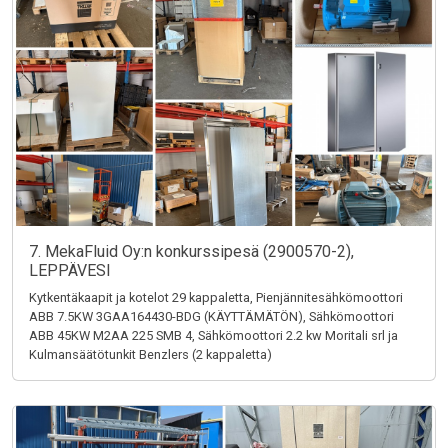
7. MekaFluid Oy:n konkurssipesä (2900570-2),
LEPPÄVESI
Kytkentäkaapit ja kotelot 29 kappaletta, Pienjännitesähkömoottori
ABB 7.5KW 3GAA164430-BDG (KÄYTTÄMÄTÖN), Sähkömoottori
ABB 45KW M2AA 225 SMB 4, Sähkömoottori 2.2 kw Moritali srl ja
Kulmansäätötunkit Benzlers (2 kappaletta)