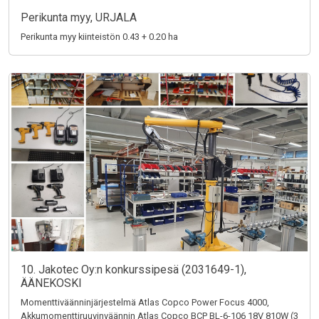
Perikunta myy, URJALA
Perikunta myy kiinteistön 0.43 + 0.20 ha
10. Jakotec Oy:n konkurssipesä (2031649-1),
ÄÄNEKOSKI
Momenttiväänninjärjestelmä Atlas Copco Power Focus 4000,
Akkumomenttiruuvinväännin Atlas Copco BCP BL-6-106 18V 810W (3