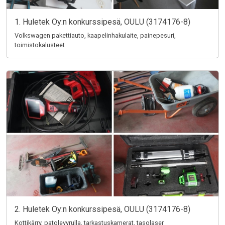
1. Huletek Oy:n konkurssipesä, OULU (3174176-8)
Volkswagen pakettiauto, kaapelinhakulaite, painepesuri,
toimistokalusteet
2. Huletek Oy:n konkurssipesä, OULU (3174176-8)
Kottikärry, patolevyrulla, tarkastuskamerat, tasolaser