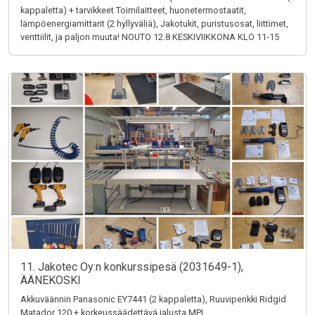
kappaletta) + tarvikkeet Toimilaitteet, huonetermostaatit,
lämpöenergiamittarit (2 hyllyväliä), Jakotukit, puristusosat, liittimet,
venttiilit, ja paljon muuta! NOUTO 12.8 KESKIVIIKKONA KLO 11-15
11. Jakotec Oy:n konkurssipesä (2031649-1),
ÄÄNEKOSKI
Akkuväännin Panasonic EY7441 (2 kappaletta), Ruuvipenkki Ridgid
Matador 120 + korkeussäädettävä jalusta MPI,