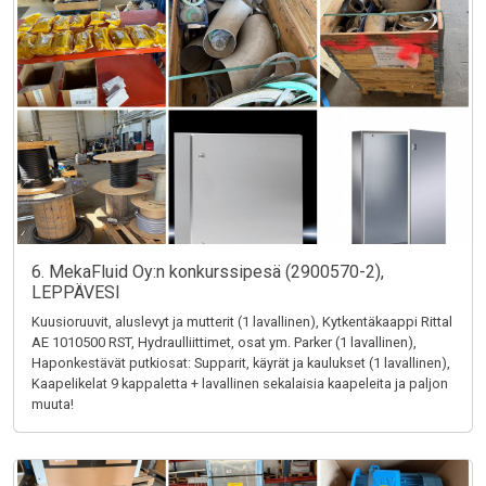
6. MekaFluid Oy:n konkurssipesä (2900570-2),
LEPPÄVESI
Kuusioruuvit, aluslevyt ja mutterit (1 lavallinen), Kytkentäkaappi Rittal
AE 1010500 RST, Hydraulliittimet, osat ym. Parker (1 lavallinen),
Haponkestävät putkiosat: Supparit, käyrät ja kaulukset (1 lavallinen),
Kaapelikelat 9 kappaletta + lavallinen sekalaisia kaapeleita ja paljon
muuta!