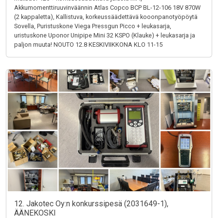
Akkumomenttiruuvinväännin Atlas Copco BCP BL-12-106 18V 870W
(2 kappaletta), Kallistuva, korkeussäädettävä kooonpanotyöpöytä
Sovella, Puristuskone Viega Pressgun Picco + leukasarja,
uristuskone Uponor Unipipe Mini 32 KSPO (Klauke) + leukasarja ja
paljon muuta! NOUTO 12.8 KESKIVIIKKONA KLO 11-15
12. Jakotec Oy:n konkurssipesä (2031649-1),
ÄÄNEKOSKI