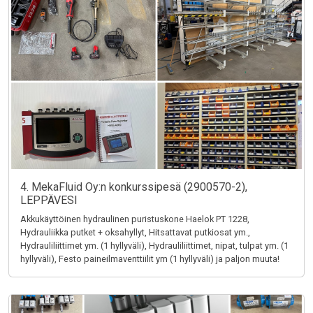
4. MekaFluid Oy:n konkurssipesä (2900570-2),
LEPPÄVESI
Akkukäyttöinen hydraulinen puristuskone Haelok PT 1228,
Hydrauliikka putket + oksahyllyt, Hitsattavat putkiosat ym.,
Hydrauliliittimet ym. (1 hyllyväli), Hydrauliliittimet, nipat, tulpat ym. (1
hyllyväli), Festo paineilmaventtiilit ym (1 hyllyväli) ja paljon muuta!