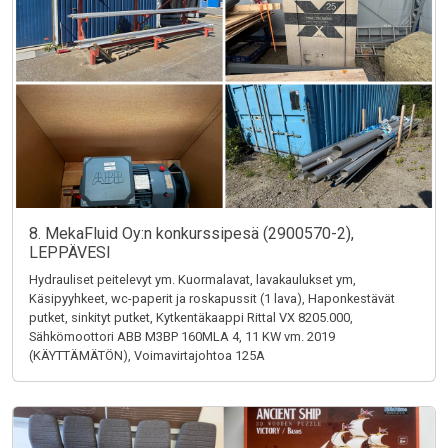
8. MekaFluid Oy:n konkurssipesä (2900570-2),
LEPPÄVESI
Hydrauliset peitelevyt ym. Kuormalavat, lavakaulukset ym,
Käsipyyhkeet, wc-paperit ja roskapussit (1 lava), Haponkestävät
putket, sinkityt putket, Kytkentäkaappi Rittal VX 8205.000,
Sähkömoottori ABB M3BP 160MLA 4, 11 KW vm. 2019
(KÄYTTÄMÄTÖN), Voimavirtajohtoa 125A