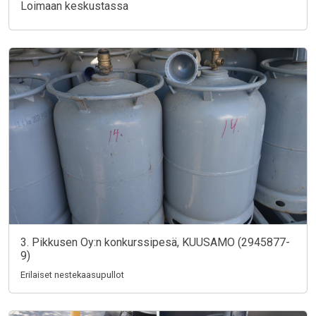
Loimaan keskustassa
3. Pikkusen Oy:n konkurssipesä, KUUSAMO (2945877-
9)
Erilaiset nestekaasupullot