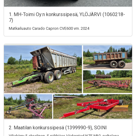
1. MH-Toimi Oy:n konkurssipesä, YLÖJÄRVI (1060218-
7)
Matkailuauto Carado Capron CVE600 vm. 2024
2. Maatilan konkurssipesä (1399990-9), SOINI
Viljakärry 5-akselinen, S-piikkiäes Väderstad NZE Mk2, peltolana