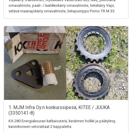
omavalmiste, paali- / laatikkokärry omavalmiste, lietekärry Vepi,
vetävä maanajokärry omavalmiste, lietepumppu Pomo TR M 35
1. MJM Infra Oy:n konkurssipesä, KITEE / JUUKA
(3350141-8)
KX-280 Energiakouran katkaisuterä, keräimen holkki ja päätylevy,
kaivinkoneen vetorattaat 2 kappaletta