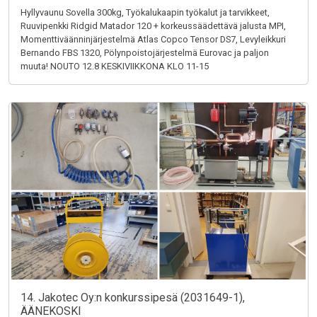
Hyllyvaunu Sovella 300kg, Työkalukaapin työkalut ja tarvikkeet,
Ruuvipenkki Ridgid Matador 120 + korkeussäädettävä jalusta MPI,
Momenttiväänninjärjestelmä Atlas Copco Tensor DS7, Levyleikkuri
Bernando FBS 1320, Pölynpoistojärjestelmä Eurovac ja paljon
muuta! NOUTO 12.8 KESKIVIIKKONA KLO 11-15
14. Jakotec Oy:n konkurssipesä (2031649-1),
ÄÄNEKOSKI