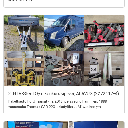
Nokia 8110 4G
3. HTR-Steel Oy:n konkurssipesä, ALAVUS (2272112-4)
Pakettiauto Ford Transit vm. 2013, perävaunu Farmi vm. 1999,
vannesaha Thomas SAR 220, akkutyökalut Milwaukee ym.