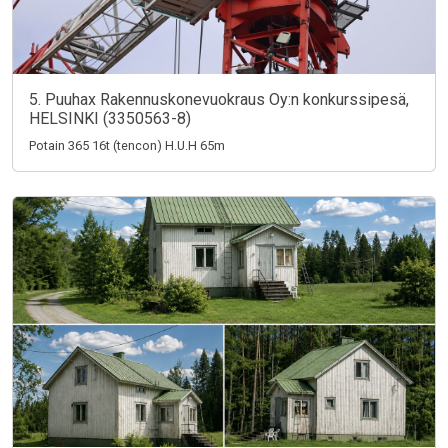
5. Puuhax Rakennuskonevuokraus Oy:n konkurssipesä,
HELSINKI (3350563-8)
Potain 365 16t (tencon) H.U.H 65m