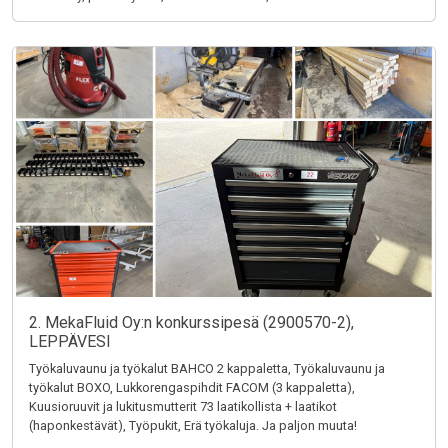
2. MekaFluid Oy:n konkurssipesä (2900570-2),
LEPPÄVESI
Työkaluvaunu ja työkalut BAHCO 2 kappaletta, Työkaluvaunu ja
työkalut BOXO, Lukkorengaspihdit FACOM (3 kappaletta),
Kuusioruuvit ja lukitusmutterit 73 laatikollista + laatikot
(haponkestävät), Työpukit, Erä työkaluja. Ja paljon muuta!