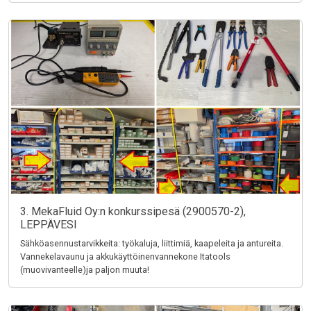
3. MekaFluid Oy:n konkurssipesä (2900570-2),
LEPPÄVESI
Sähköasennustarvikkeita: työkaluja, liittimiä, kaapeleita ja antureita.
Vannekelavaunu ja akkukäyttöinenvannekone Itatools
(muovivanteelle)ja paljon muuta!