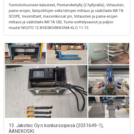
Toimistohuoneen kalusteet, Pientarvikehylly (2 hyllyväliä), Virtausten,
paine-erojen, lämpötilojen sekä tehojen mittaus ja säätölaite IMI TA
SCOPE, Vesimittarit, messinkiosat ym, Virtausten ja paine-erojen
mittaus ja säätölaite IMI TA CBI, Tuote-esittelyvaunut ja paljon
muuta! NOUTO 12.8 KESKIVIIKKONA KLO 11-15
13. Jakotec Oy:n konkurssipesä (2031649-1),
ÄÄNEKOSKI