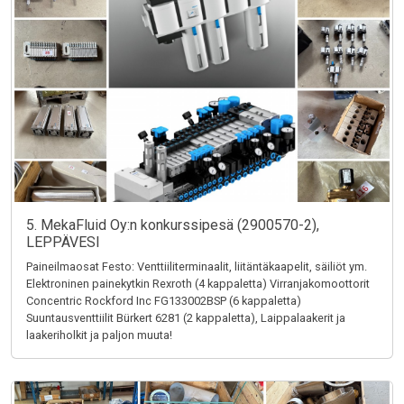
5. MekaFluid Oy:n konkurssipesä (2900570-2),
LEPPÄVESI
Paineilmaosat Festo: Venttiiliterminaalit, liitäntäkaapelit, säiliöt ym.
Elektroninen painekytkin Rexroth (4 kappaletta) Virranjakomoottorit
Concentric Rockford Inc FG133002BSP (6 kappaletta)
Suuntausventtiilit Bürkert 6281 (2 kappaletta), Laippalaakerit ja
laakeriholkit ja paljon muuta!