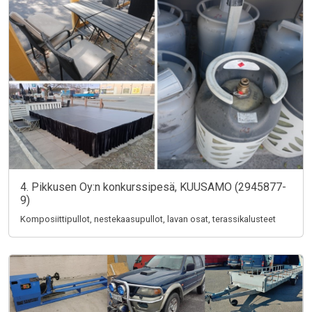
4. Pikkusen Oy:n konkurssipesä, KUUSAMO (2945877-
9)
Komposiittipullot, nestekaasupullot, lavan osat, terassikalusteet