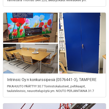
vannesaha Thomas SAR 220, akkutyökalut Milwaukee ym.
Intrinsic Oy:n konkurssipesä (0576441-3), TAMPERE
PIKAHUUTO PÄÄTTYY 30.7 Toimistokalusteet, peltikaapit,
taulutelevisio, neuvottelupöytä ym. NOUTO PERJANTAINA 31.7