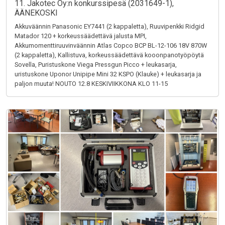
11. Jakotec Oy:n konkurssipesä (2031649-1),
ÄÄNEKOSKI
Akkuväännin Panasonic EY7441 (2 kappaletta), Ruuvipenkki Ridgid
Matador 120 + korkeussäädettävä jalusta MPI,
Akkumomenttiruuvinväännin Atlas Copco BCP BL-12-106 18V 870W
(2 kappaletta), Kallistuva, korkeussäädettävä kooonpanotyöpöytä
Sovella, Puristuskone Viega Pressgun Picco + leukasarja,
uristuskone Uponor Unipipe Mini 32 KSPO (Klauke) + leukasarja ja
paljon muuta! NOUTO 12.8 KESKIVIIKKONA KLO 11-15