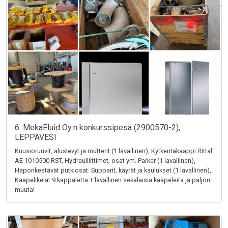
6. MekaFluid Oy:n konkurssipesä (2900570-2),
LEPPÄVESI
Kuusioruuvit, aluslevyt ja mutterit (1 lavallinen), Kytkentäkaappi Rittal
AE 1010500 RST, Hydraulliittimet, osat ym. Parker (1 lavallinen),
Haponkestävät putkiosat: Supparit, käyrät ja kaulukset (1 lavallinen),
Kaapelikelat 9 kappaletta + lavallinen sekalaisia kaapeleita ja paljon
muuta!