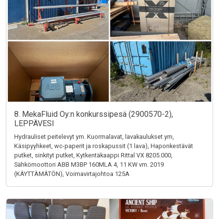
8. MekaFluid Oy:n konkurssipesä (2900570-2),
LEPPÄVESI
Hydrauliset peitelevyt ym. Kuormalavat, lavakaulukset ym,
Käsipyyhkeet, wc-paperit ja roskapussit (1 lava), Haponkestävät
putket, sinkityt putket, Kytkentäkaappi Rittal VX 8205.000,
Sähkömoottori ABB M3BP 160MLA 4, 11 KW vm. 2019
(KÄYTTÄMÄTÖN), Voimavirtajohtoa 125A