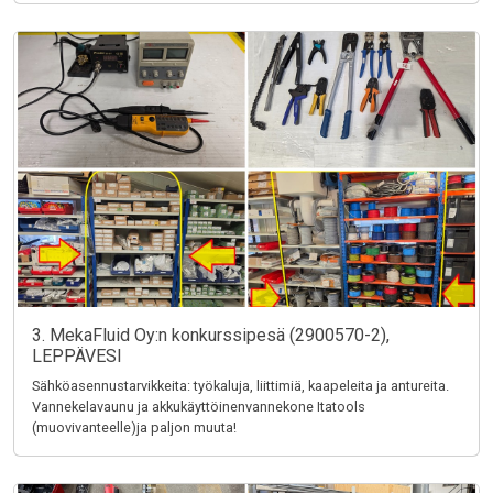
3. MekaFluid Oy:n konkurssipesä (2900570-2),
LEPPÄVESI
Sähköasennustarvikkeita: työkaluja, liittimiä, kaapeleita ja antureita.
Vannekelavaunu ja akkukäyttöinenvannekone Itatools
(muovivanteelle)ja paljon muuta!