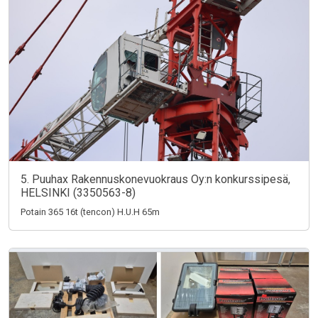
5. Puuhax Rakennuskonevuokraus Oy:n konkurssipesä,
HELSINKI (3350563-8)
Potain 365 16t (tencon) H.U.H 65m