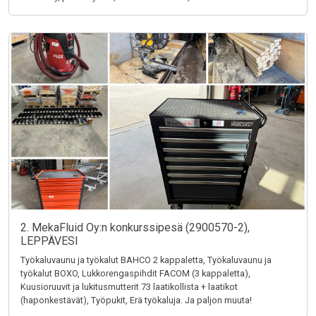
2. MekaFluid Oy:n konkurssipesä (2900570-2),
LEPPÄVESI
Työkaluvaunu ja työkalut BAHCO 2 kappaletta, Työkaluvaunu ja
työkalut BOXO, Lukkorengaspihdit FACOM (3 kappaletta),
Kuusioruuvit ja lukitusmutterit 73 laatikollista + laatikot
(haponkestävät), Työpukit, Erä työkaluja. Ja paljon muuta!