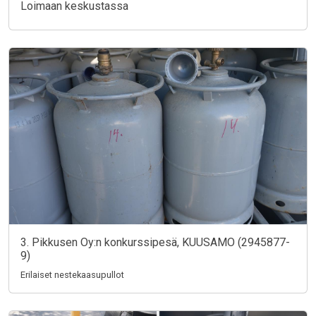
Loimaan keskustassa
3. Pikkusen Oy:n konkurssipesä, KUUSAMO (2945877-
9)
Erilaiset nestekaasupullot