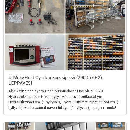
4. MekaFluid Oy:n konkurssipesä (2900570-2),
LEPPÄVESI
Akkukäyttöinen hydraulinen puristuskone Haelok PT 1228,
Hydrauliikka putket + oksahyllyt, Hitsattavat putkiosat ym.,
Hydrauliliittimet ym. (1 hyllyväli), Hydrauliliittimet, nipat, tulpat ym. (1
hyllyväli), Festo paineilmaventtiilit ym (1 hyllyväli) ja paljon muuta!