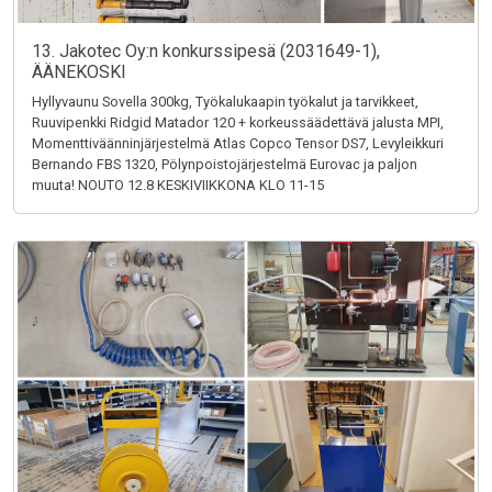
13. Jakotec Oy:n konkurssipesä (2031649-1),
ÄÄNEKOSKI
Hyllyvaunu Sovella 300kg, Työkalukaapin työkalut ja tarvikkeet,
Ruuvipenkki Ridgid Matador 120 + korkeussäädettävä jalusta MPI,
Momenttiväänninjärjestelmä Atlas Copco Tensor DS7, Levyleikkuri
Bernando FBS 1320, Pölynpoistojärjestelmä Eurovac ja paljon
muuta! NOUTO 12.8 KESKIVIIKKONA KLO 11-15