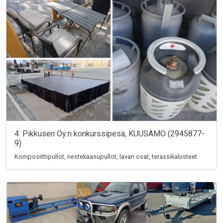
4. Pikkusen Oy:n konkurssipesä, KUUSAMO (2945877-
9)
Komposiittipullot, nestekaasupullot, lavan osat, terassikalusteet