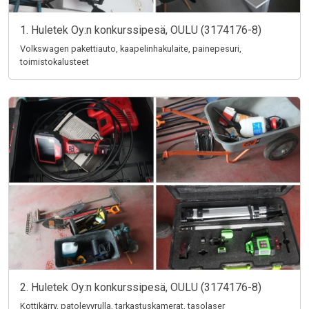
1. Huletek Oy:n konkurssipesä, OULU (3174176-8)
Volkswagen pakettiauto, kaapelinhakulaite, painepesuri,
toimistokalusteet
2. Huletek Oy:n konkurssipesä, OULU (3174176-8)
Kottikärry, patolevyrulla, tarkastuskamerat, tasolaser