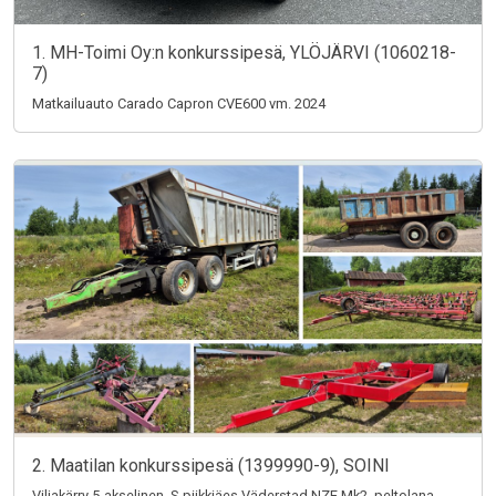
1. MH-Toimi Oy:n konkurssipesä, YLÖJÄRVI (1060218-
7)
Matkailuauto Carado Capron CVE600 vm. 2024
2. Maatilan konkurssipesä (1399990-9), SOINI
Viljakärry 5-akselinen, S-piikkiäes Väderstad NZE Mk2, peltolana