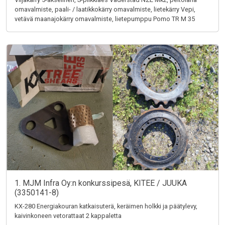
omavalmiste, paali- / laatikkokärry omavalmiste, lietekärry Vepi,
vetävä maanajokärry omavalmiste, lietepumppu Pomo TR M 35
1. MJM Infra Oy:n konkurssipesä, KITEE / JUUKA
(3350141-8)
KX-280 Energiakouran katkaisuterä, keräimen holkki ja päätylevy,
kaivinkoneen vetorattaat 2 kappaletta