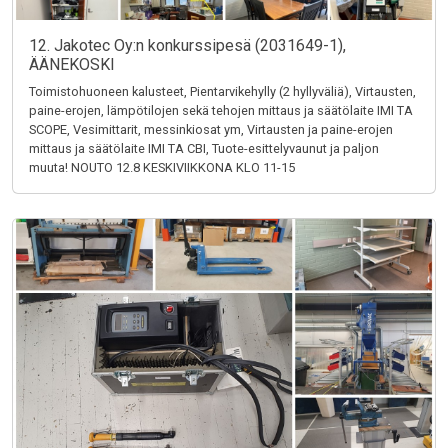
12. Jakotec Oy:n konkurssipesä (2031649-1),
ÄÄNEKOSKI
Toimistohuoneen kalusteet, Pientarvikehylly (2 hyllyväliä), Virtausten,
paine-erojen, lämpötilojen sekä tehojen mittaus ja säätölaite IMI TA
SCOPE, Vesimittarit, messinkiosat ym, Virtausten ja paine-erojen
mittaus ja säätölaite IMI TA CBI, Tuote-esittelyvaunut ja paljon
muuta! NOUTO 12.8 KESKIVIIKKONA KLO 11-15