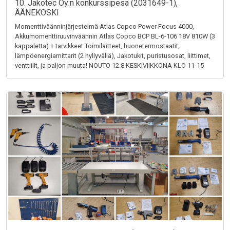
10. Jakotec Oy:n konkurssipesä (2031649-1),
ÄÄNEKOSKI
Momenttiväänninjärjestelmä Atlas Copco Power Focus 4000,
Akkumomenttiruuvinväännin Atlas Copco BCP BL-6-106 18V 810W (3
kappaletta) + tarvikkeet Toimilaitteet, huonetermostaatit,
lämpöenergiamittarit (2 hyllyväliä), Jakotukit, puristusosat, liittimet,
venttiilit, ja paljon muuta! NOUTO 12.8 KESKIVIIKKONA KLO 11-15