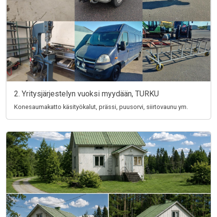
2. Yritysjärjestelyn vuoksi myydään, TURKU
Konesaumakatto käsityökalut, prässi, puusorvi, siirtovaunu ym.