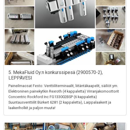
5. MekaFluid Oy:n konkurssipesä (2900570-2),
LEPPÄVESI
Paineilmaosat Festo: Venttiiliterminaalit, liitäntäkaapelit, säiliöt ym.
Elektroninen painekytkin Rexroth (4 kappaletta) Virranjakomoottorit
Concentric Rockford Inc FG133002BSP (6 kappaletta)
Suuntausventtiilit Bürkert 6281 (2 kappaletta), Laippalaakerit ja
laakeriholkit ja paljon muuta!