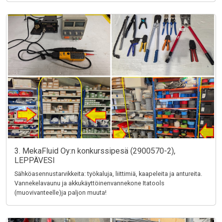
3. MekaFluid Oy:n konkurssipesä (2900570-2),
LEPPÄVESI
Sähköasennustarvikkeita: työkaluja, liittimiä, kaapeleita ja antureita.
Vannekelavaunu ja akkukäyttöinenvannekone Itatools
(muovivanteelle)ja paljon muuta!