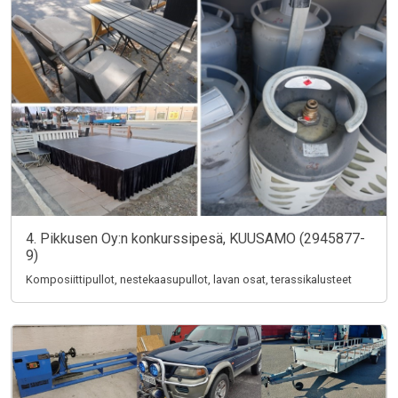
4. Pikkusen Oy:n konkurssipesä, KUUSAMO (2945877-
9)
Komposiittipullot, nestekaasupullot, lavan osat, terassikalusteet