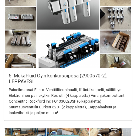
5. MekaFluid Oy:n konkurssipesä (2900570-2),
LEPPÄVESI
Paineilmaosat Festo: Venttiiliterminaalit, liitäntäkaapelit, säiliöt ym.
Elektroninen painekytkin Rexroth (4 kappaletta) Virranjakomoottorit
Concentric Rockford Inc FG133002BSP (6 kappaletta)
Suuntausventtiilit Bürkert 6281 (2 kappaletta), Laippalaakerit ja
laakeriholkit ja paljon muuta!