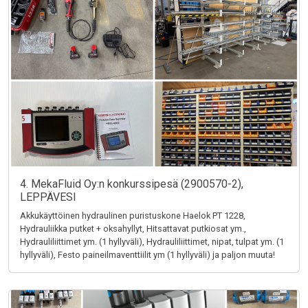
4. MekaFluid Oy:n konkurssipesä (2900570-2),
LEPPÄVESI
Akkukäyttöinen hydraulinen puristuskone Haelok PT 1228,
Hydrauliikka putket + oksahyllyt, Hitsattavat putkiosat ym.,
Hydrauliliittimet ym. (1 hyllyväli), Hydrauliliittimet, nipat, tulpat ym. (1
hyllyväli), Festo paineilmaventtiilit ym (1 hyllyväli) ja paljon muuta!