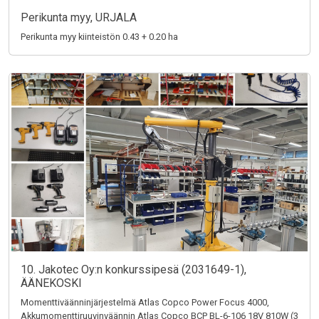
Perikunta myy, URJALA
Perikunta myy kiinteistön 0.43 + 0.20 ha
10. Jakotec Oy:n konkurssipesä (2031649-1),
ÄÄNEKOSKI
Momenttiväänninjärjestelmä Atlas Copco Power Focus 4000,
Akkumomenttiruuvinväännin Atlas Copco BCP BL-6-106 18V 810W (3