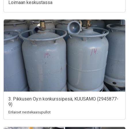
Loimaan keskustassa
3. Pikkusen Oy:n konkurssipesä, KUUSAMO (2945877-
9)
Erilaiset nestekaasupullot