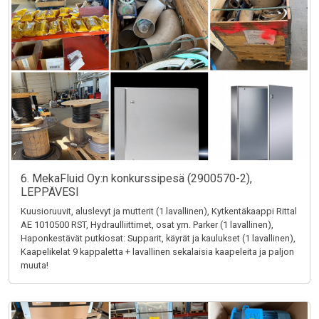
6. MekaFluid Oy:n konkurssipesä (2900570-2),
LEPPÄVESI
Kuusioruuvit, aluslevyt ja mutterit (1 lavallinen), Kytkentäkaappi Rittal
AE 1010500 RST, Hydraulliittimet, osat ym. Parker (1 lavallinen),
Haponkestävät putkiosat: Supparit, käyrät ja kaulukset (1 lavallinen),
Kaapelikelat 9 kappaletta + lavallinen sekalaisia kaapeleita ja paljon
muuta!