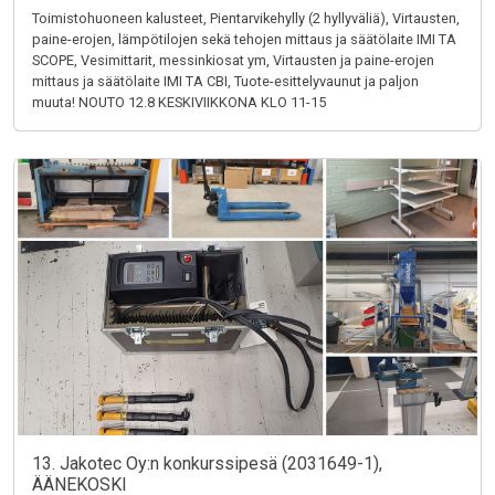
Toimistohuoneen kalusteet, Pientarvikehylly (2 hyllyväliä), Virtausten,
paine-erojen, lämpötilojen sekä tehojen mittaus ja säätölaite IMI TA
SCOPE, Vesimittarit, messinkiosat ym, Virtausten ja paine-erojen
mittaus ja säätölaite IMI TA CBI, Tuote-esittelyvaunut ja paljon
muuta! NOUTO 12.8 KESKIVIIKKONA KLO 11-15
13. Jakotec Oy:n konkurssipesä (2031649-1),
ÄÄNEKOSKI