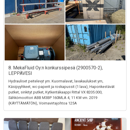
8. MekaFluid Oy:n konkurssipesä (2900570-2),
LEPPÄVESI
Hydrauliset peitelevyt ym. Kuormalavat, lavakaulukset ym,
Käsipyyhkeet, wc-paperit ja roskapussit (1 lava), Haponkestävät
putket, sinkityt putket, Kytkentäkaappi Rittal VX 8205.000,
Sähkömoottori ABB M3BP 160MLA 4, 11 KW vm. 2019
(KÄYTTÄMÄTÖN), Voimavirtajohtoa 125A