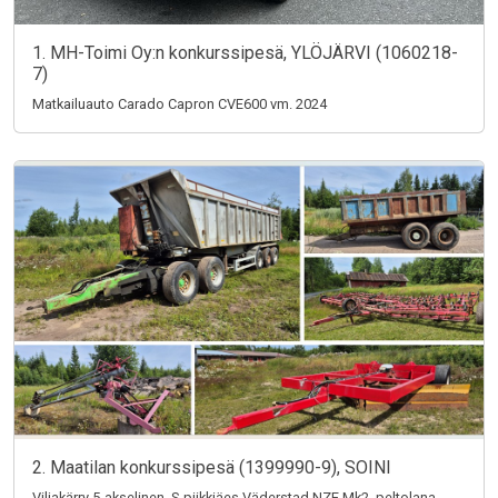
1. MH-Toimi Oy:n konkurssipesä, YLÖJÄRVI (1060218-
7)
Matkailuauto Carado Capron CVE600 vm. 2024
2. Maatilan konkurssipesä (1399990-9), SOINI
Viljakärry 5-akselinen, S-piikkiäes Väderstad NZE Mk2, peltolana