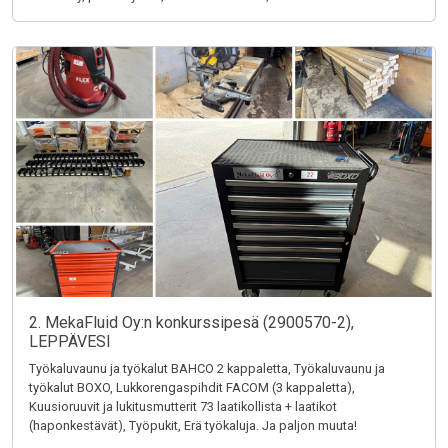
2. MekaFluid Oy:n konkurssipesä (2900570-2),
LEPPÄVESI
Työkaluvaunu ja työkalut BAHCO 2 kappaletta, Työkaluvaunu ja
työkalut BOXO, Lukkorengaspihdit FACOM (3 kappaletta),
Kuusioruuvit ja lukitusmutterit 73 laatikollista + laatikot
(haponkestävät), Työpukit, Erä työkaluja. Ja paljon muuta!