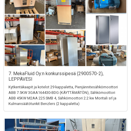
7. MekaFluid Oy:n konkurssipesä (2900570-2),
LEPPÄVESI
Kytkentäkaapit ja kotelot 29 kappaletta, Pienjännitesähkömoottori
ABB 7.5KW 3GAA164430-BDG (KÄYTTÄMÄTÖN), Sähkömoottori
ABB 45KW M2AA 225 SMB 4, Sähkömoottori 2.2 kw Moritali srl ja
Kulmansäätötunkit Benzlers (2 kappaletta)