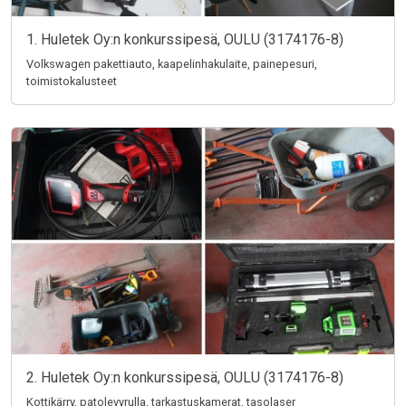
1. Huletek Oy:n konkurssipesä, OULU (3174176-8)
Volkswagen pakettiauto, kaapelinhakulaite, painepesuri,
toimistokalusteet
2. Huletek Oy:n konkurssipesä, OULU (3174176-8)
Kottikärry, patolevyrulla, tarkastuskamerat, tasolaser