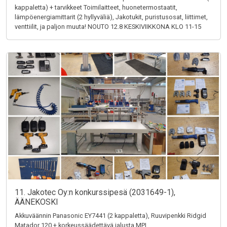
kappaletta) + tarvikkeet Toimilaitteet, huonetermostaatit,
lämpöenergiamittarit (2 hyllyväliä), Jakotukit, puristusosat, liittimet,
venttiilit, ja paljon muuta! NOUTO 12.8 KESKIVIIKKONA KLO 11-15
11. Jakotec Oy:n konkurssipesä (2031649-1),
ÄÄNEKOSKI
Akkuväännin Panasonic EY7441 (2 kappaletta), Ruuvipenkki Ridgid
Matador 120 + korkeussäädettävä jalusta MPI,