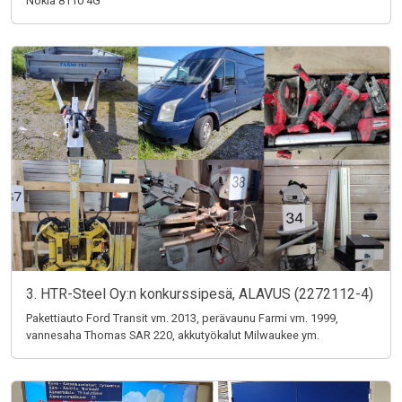
Nokia 8110 4G
3. HTR-Steel Oy:n konkurssipesä, ALAVUS (2272112-4)
Pakettiauto Ford Transit vm. 2013, perävaunu Farmi vm. 1999,
vannesaha Thomas SAR 220, akkutyökalut Milwaukee ym.