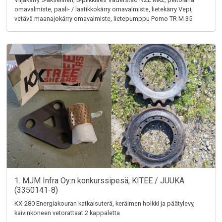
omavalmiste, paali- / laatikkokärry omavalmiste, lietekärry Vepi,
vetävä maanajokärry omavalmiste, lietepumppu Pomo TR M 35
1. MJM Infra Oy:n konkurssipesä, KITEE / JUUKA
(3350141-8)
KX-280 Energiakouran katkaisuterä, keräimen holkki ja päätylevy,
kaivinkoneen vetorattaat 2 kappaletta