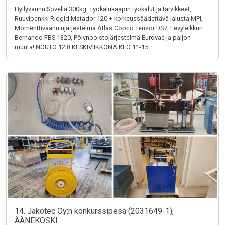
Hyllyvaunu Sovella 300kg, Työkalukaapin työkalut ja tarvikkeet,
Ruuvipenkki Ridgid Matador 120 + korkeussäädettävä jalusta MPI,
Momenttiväänninjärjestelmä Atlas Copco Tensor DS7, Levyleikkuri
Bernando FBS 1320, Pölynpoistojärjestelmä Eurovac ja paljon
muuta! NOUTO 12.8 KESKIVIIKKONA KLO 11-15
14. Jakotec Oy:n konkurssipesä (2031649-1),
ÄÄNEKOSKI