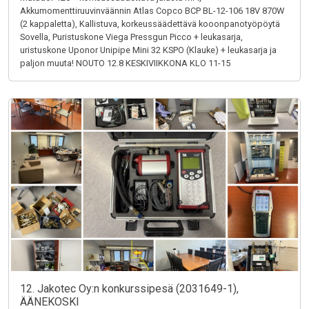
Akkumomenttiruuvinväännin Atlas Copco BCP BL-12-106 18V 870W
(2 kappaletta), Kallistuva, korkeussäädettävä kooonpanotyöpöytä
Sovella, Puristuskone Viega Pressgun Picco + leukasarja,
uristuskone Uponor Unipipe Mini 32 KSPO (Klauke) + leukasarja ja
paljon muuta! NOUTO 12.8 KESKIVIIKKONA KLO 11-15
12. Jakotec Oy:n konkurssipesä (2031649-1),
ÄÄNEKOSKI