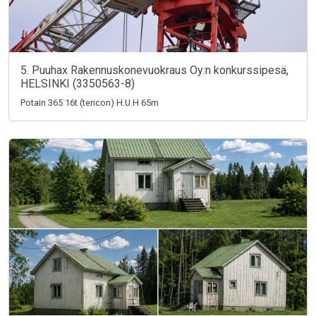
5. Puuhax Rakennuskonevuokraus Oy:n konkurssipesä,
HELSINKI (3350563-8)
Potain 365 16t (tencon) H.U.H 65m