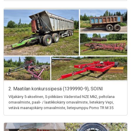
2. Maatilan konkurssipesä (1399990-9), SOINI
Viljakärry 5-akselinen, S-piikkiäes Väderstad NZE Mk2, peltolana
omavalmiste, paali- / laatikkokärry omavalmiste, lietekärry Vepi,
vetävä maanajokärry omavalmiste, lietepumppu Pomo TR M 35