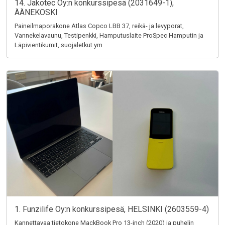
14. Jakotec Oy:n konkurssipesä (2031649-1),
ÄÄNEKOSKI
Paineilmaporakone Atlas Copco LBB 37, reikä- ja levyporat,
Vannekelavaunu, Testipenkki, Hamputuslaite ProSpec Hamputin ja
Läpivientikumit, suojaletkut ym
1. Funzilife Oy:n konkurssipesä, HELSINKI (2603559-4)
Kannettavaa tietokone MackBook Pro 13-inch (2020) ja puhelin