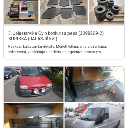
3. Jalastarvike Oy:n konkurssipesä (3098209-2),
KURIKKA (JALASJÄRVI)
Raskaan kaluston tarvikkeita, Merlett letkua, erilaisia renkaita,
sylintereitä, vesiletkuja + sadetin, halogeenivalaisimia ym.