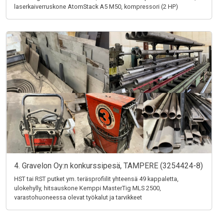
laserkaiverruskone AtomStack A5 M50, kompressori (2 HP)
4. Gravelon Oy:n konkurssipesä, TAMPERE (3254424-8)
HST tai RST putket ym. teräsprofiilit yhteensä 49 kappaletta,
ulokehylly, hitsauskone Kemppi MasterTig MLS 2500,
varastohuoneessa olevat työkalut ja tarvikkeet