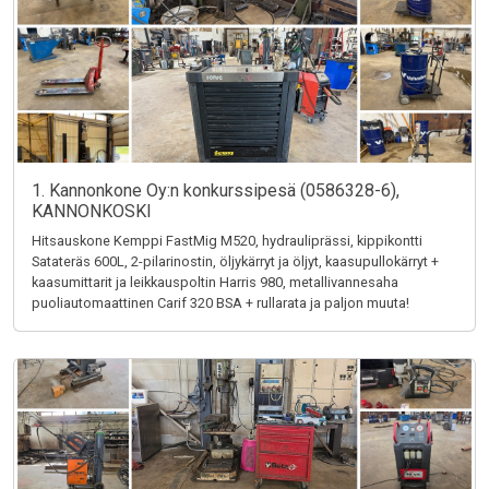
1. Kannonkone Oy:n konkurssipesä (0586328-6),
KANNONKOSKI
Hitsauskone Kemppi FastMig M520, hydrauliprässi, kippikontti
Satateräs 600L, 2-pilarinostin, öljykärryt ja öljyt, kaasupullokärryt +
kaasumittarit ja leikkauspoltin Harris 980, metallivannesaha
puoliautomaattinen Carif 320 BSA + rullarata ja paljon muuta!