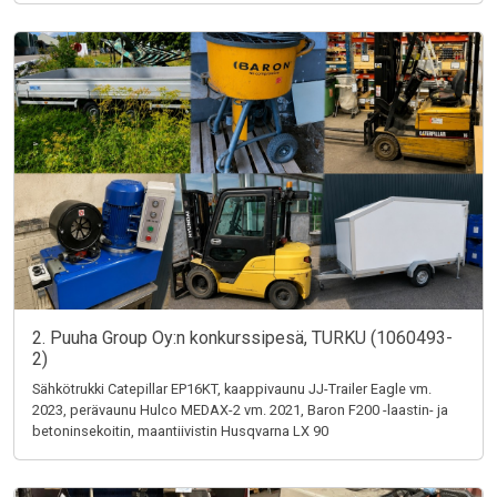
2. Puuha Group Oy:n konkurssipesä, TURKU (1060493-
2)
Sähkötrukki Catepillar EP16KT, kaappivaunu JJ-Trailer Eagle vm.
2023, perävaunu Hulco MEDAX-2 vm. 2021, Baron F200 -laastin- ja
betoninsekoitin, maantiivistin Husqvarna LX 90