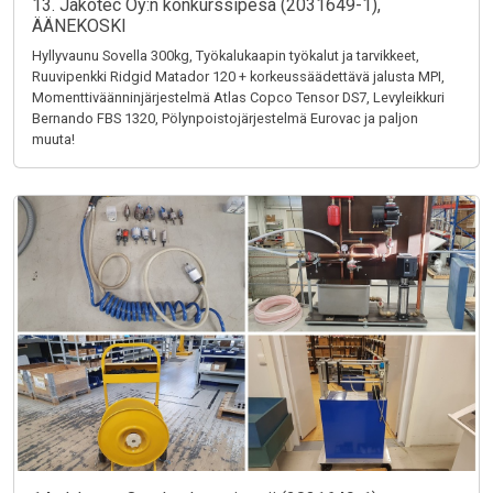
13. Jakotec Oy:n konkurssipesä (2031649-1),
ÄÄNEKOSKI
Hyllyvaunu Sovella 300kg, Työkalukaapin työkalut ja tarvikkeet,
Ruuvipenkki Ridgid Matador 120 + korkeussäädettävä jalusta MPI,
Momenttiväänninjärjestelmä Atlas Copco Tensor DS7, Levyleikkuri
Bernando FBS 1320, Pölynpoistojärjestelmä Eurovac ja paljon
muuta!