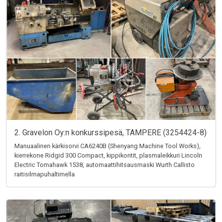
2. Gravelon Oy:n konkurssipesä, TAMPERE (3254424-8)
Manuaalinen kärkisorvi CA6240B (Shenyang Machine Tool Works),
kierrekone Ridgid 300 Compact, kippikontit, plasmaleikkuri Lincoln
Electric Tomahawk 1538, automaattihitsausmaski Wurth Callisto
raitisilmapuhaltimella