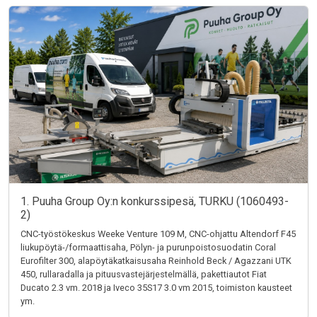
1. Puuha Group Oy:n konkurssipesä, TURKU (1060493-
2)
CNC-työstökeskus Weeke Venture 109 M, CNC-ohjattu Altendorf F45
liukupöytä-/formaattisaha, Pölyn- ja purunpoistosuodatin Coral
Eurofilter 300, alapöytäkatkaisusaha Reinhold Beck / Agazzani UTK
450, rullaradalla ja pituusvastejärjestelmällä, pakettiautot Fiat
Ducato 2.3 vm. 2018 ja Iveco 35S17 3.0 vm 2015, toimiston kausteet
ym.