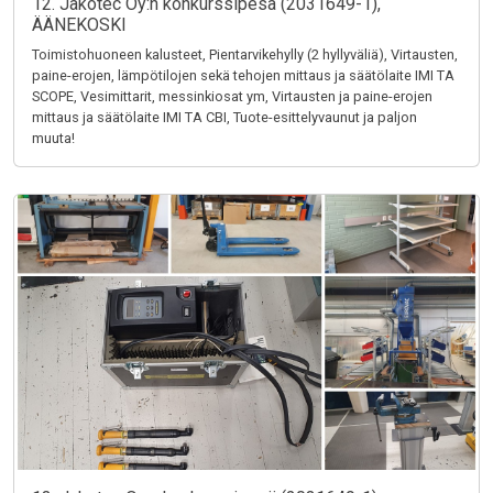
12. Jakotec Oy:n konkurssipesä (2031649-1),
ÄÄNEKOSKI
Toimistohuoneen kalusteet, Pientarvikehylly (2 hyllyväliä), Virtausten,
paine-erojen, lämpötilojen sekä tehojen mittaus ja säätölaite IMI TA
SCOPE, Vesimittarit, messinkiosat ym, Virtausten ja paine-erojen
mittaus ja säätölaite IMI TA CBI, Tuote-esittelyvaunut ja paljon
muuta!