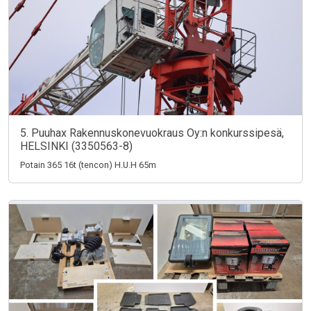
5. Puuhax Rakennuskonevuokraus Oy:n konkurssipesä,
HELSINKI (3350563-8)
Potain 365 16t (tencon) H.U.H 65m