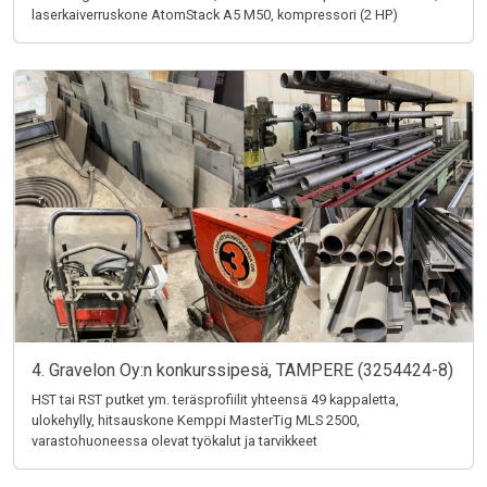
laserkaiverruskone AtomStack A5 M50, kompressori (2 HP)
4. Gravelon Oy:n konkurssipesä, TAMPERE (3254424-8)
HST tai RST putket ym. teräsprofiilit yhteensä 49 kappaletta,
ulokehylly, hitsauskone Kemppi MasterTig MLS 2500,
varastohuoneessa olevat työkalut ja tarvikkeet