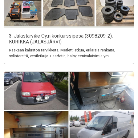
3. Jalastarvike Oy:n konkurssipesä (3098209-2),
KURIKKA (JALASJÄRVI)
Raskaan kaluston tarvikkeita, Merlett letkua, erilaisia renkaita,
sylintereitä, vesiletkuja + sadetin, halogeenivalaisimia ym.