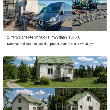
2. Yritysjärjestelyn vuoksi myydään, TURKU
Konesaumakatto käsityökalut, prässi, puusorvi, siirtovaunu ym.