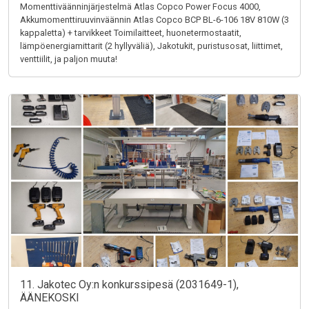
Momenttiväänninjärjestelmä Atlas Copco Power Focus 4000,
Akkumomenttiruuvinväännin Atlas Copco BCP BL-6-106 18V 810W (3
kappaletta) + tarvikkeet Toimilaitteet, huonetermostaatit,
lämpöenergiamittarit (2 hyllyväliä), Jakotukit, puristusosat, liittimet,
venttiilit, ja paljon muuta!
11. Jakotec Oy:n konkurssipesä (2031649-1),
ÄÄNEKOSKI