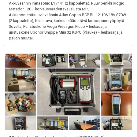
Akkuväännin Panasonic EY7441 (2 kappaletta), Ruuvipenkki Ridgid
Matador 120 + korkeussäädettävä jalusta MPI,
Akkumomenttiruuvinväännin Atlas Copco BCP BL-12-106 18V 870W
(2 kappaletta), Kallistuva, korkeussäädettävä kooonpanotyöpöytä
Sovella, Puristuskone Viega Pressgun Picco + leukasarja,
uristuskone Uponor Unipipe Mini 32 KSPO (Klauke) + leukasarja ja
paljon muuta!