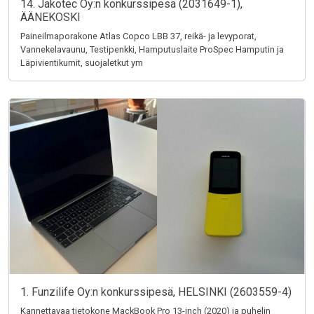
14. Jakotec Oy:n konkurssipesä (2031649-1),
ÄÄNEKOSKI
Paineilmaporakone Atlas Copco LBB 37, reikä- ja levyporat,
Vannekelavaunu, Testipenkki, Hamputuslaite ProSpec Hamputin ja
Läpivientikumit, suojaletkut ym
1. Funzilife Oy:n konkurssipesä, HELSINKI (2603559-4)
Kannettavaa tietokone MackBook Pro 13-inch (2020) ja puhelin