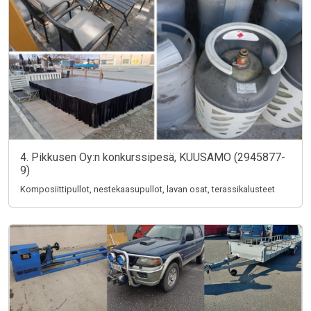
4. Pikkusen Oy:n konkurssipesä, KUUSAMO (2945877-
9)
Komposiittipullot, nestekaasupullot, lavan osat, terassikalusteet