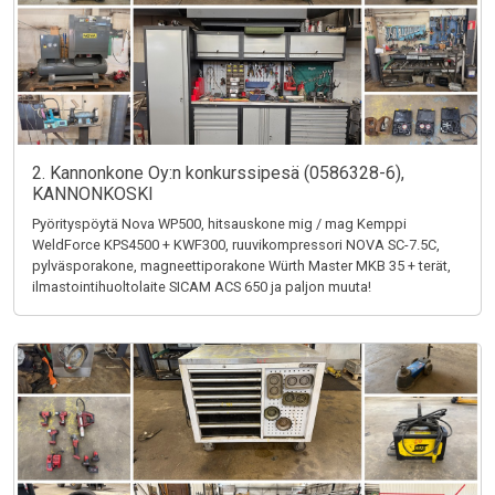
2. Kannonkone Oy:n konkurssipesä (0586328-6),
KANNONKOSKI
Pyörityspöytä Nova WP500, hitsauskone mig / mag Kemppi
WeldForce KPS4500 + KWF300, ruuvikompressori NOVA SC-7.5C,
pylväsporakone, magneettiporakone Würth Master MKB 35 + terät,
ilmastointihuoltolaite SICAM ACS 650 ja paljon muuta!