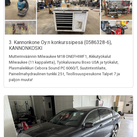
3. Kannonkone Oy:n konkurssipesä (0586328-6),
KANNONKOSKI
Mutterinväännin Milwaukee M18 ONEFHIWF1, Akkutyökalut
Milwaukee (11 kappaletta), Työkaluvaunu Boxo USA ja työkalut,
Plasmaleikkuri Cebora Sound PC 6060/T, Suutintestilaite,
Paineilmahydraulinen tunkki 25 t, Teollisuuspesukone Talpet 7 ja
paljon muuta!