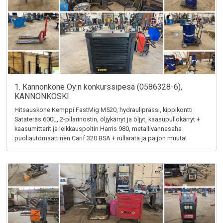
1. Kannonkone Oy:n konkurssipesä (0586328-6),
KANNONKOSKI
Hitsauskone Kemppi FastMig M520, hydrauliprässi, kippikontti
Satateräs 600L, 2-pilarinostin, öljykärryt ja öljyt, kaasupullokärryt +
kaasumittarit ja leikkauspoltin Harris 980, metallivannesaha
puoliautomaattinen Carif 320 BSA + rullarata ja paljon muuta!