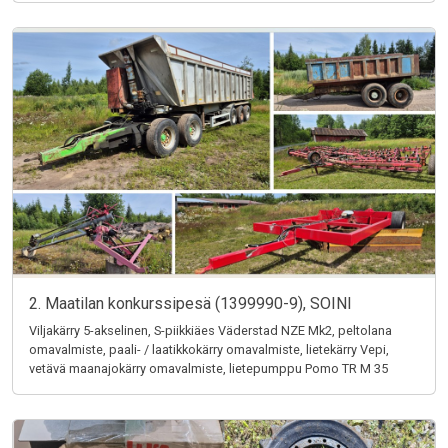
2. Maatilan konkurssipesä (1399990-9), SOINI
Viljakärry 5-akselinen, S-piikkiäes Väderstad NZE Mk2, peltolana
omavalmiste, paali- / laatikkokärry omavalmiste, lietekärry Vepi,
vetävä maanajokärry omavalmiste, lietepumppu Pomo TR M 35