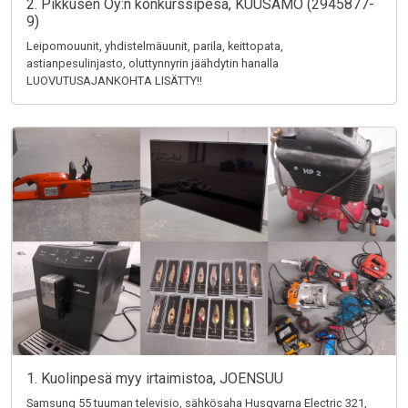
2. Pikkusen Oy:n konkurssipesä, KUUSAMO (2945877-
9)
Leipomouunit, yhdistelmäuunit, parila, keittopata,
astianpesulinjasto, oluttynnyrin jäähdytin hanalla
LUOVUTUSAJANKOHTA LISÄTTY!!
1. Kuolinpesä myy irtaimistoa, JOENSUU
Samsung 55 tuuman televisio, sähkösaha Husqvarna Electric 321,