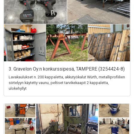
3. Gravelon Oy:n konkurssipesä, TAMPERE (3254424-8)
Lavakaulukset n. 200 kappaletta, akkutyökalut Würth, metalliprofiilien
siirtelyyn käytetty vaunu, peltiset tarvikekaapit 2 kappaletta,
ulokehyllyt