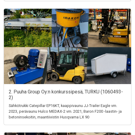
2. Puuha Group Oy:n konkurssipesä, TURKU (1060493-
2)
Sähkötrukki Catepillar EP16KT, kaappivaunu JJ-Trailer Eagle vm.
2023, perävaunu Hulco MEDAX-2 vm. 2021, Baron F200 -laastin- ja
betoninsekoitin, maantiivistin Husqvarna LX 90