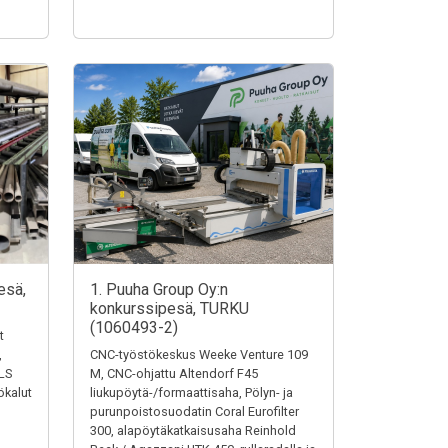
esä,
1. Puuha Group Oy:n
konkurssipesä, TURKU
(1060493-2)
t
,
CNC-työstökeskus Weeke Venture 109
LS
M, CNC-ohjattu Altendorf F45
ökalut
liukupöytä-/formaattisaha, Pölyn- ja
purunpoistosuodatin Coral Eurofilter
300, alapöytäkatkaisusaha Reinhold