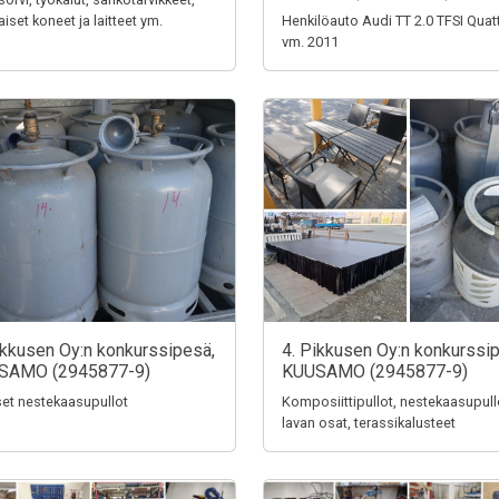
aiset koneet ja laitteet ym.
Henkilöauto Audi TT 2.0 TFSI Quat
vm. 2011
ikkusen Oy:n konkurssipesä,
4. Pikkusen Oy:n konkurssi
SAMO (2945877-9)
KUUSAMO (2945877-9)
iset nestekaasupullot
Komposiittipullot, nestekaasupull
lavan osat, terassikalusteet