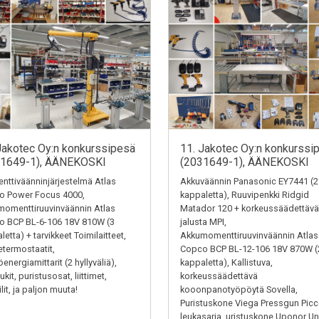
Jakotec Oy:n konkurssipesä
11. Jakotec Oy:n konkurssi
31649-1), ÄÄNEKOSKI
(2031649-1), ÄÄNEKOSKI
ttiväänninjärjestelmä Atlas
Akkuväännin Panasonic EY7441 (2
o Power Focus 4000,
kappaletta), Ruuvipenkki Ridgid
omenttiruuvinväännin Atlas
Matador 120 + korkeussäädettävä
o BCP BL-6-106 18V 810W (3
jalusta MPI,
letta) + tarvikkeet Toimilaitteet,
Akkumomenttiruuvinväännin Atlas
termostaatit,
Copco BCP BL-12-106 18V 870W (
energiamittarit (2 hyllyväliä),
kappaletta), Kallistuva,
kit, puristusosat, liittimet,
korkeussäädettävä
ilit, ja paljon muuta!
kooonpanotyöpöytä Sovella,
Puristuskone Viega Pressgun Picc
leukasarja, uristuskone Uponor Un