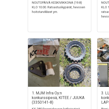
NOUTOPÄIVÄ KESKIVIIKKONA (19.8)
NOUT
KLO 10.00. Ratsastuskypärät, hevosen
KLO 1
hoitotarvikkeet ym.
ratsa
hevos
1. MJM Infra Oy:n
3. L
konkurssipesä, KITEE / JUUKA
konk
(3350141-8)
LAP
KX-280 Energiakouran katkaisuterä,
Pieni 