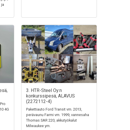
 ja
esä,
3. HTR-Steel Oy:n
konkurssipesä, ALAVUS
(2272112-4)
 Pro
110 4G
Pakettiauto Ford Transit vm. 2013,
perävaunu Farmi vm. 1999, vannesaha
Thomas SAR 220, akkutyökalut
Milwaukee ym.