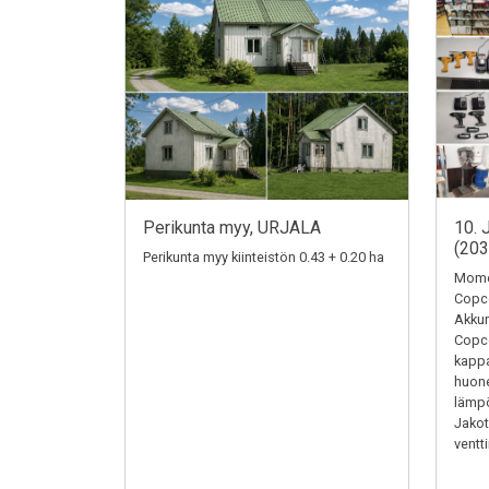
Perikunta myy, URJALA
10. 
(20
Perikunta myy kiinteistön 0.43 + 0.20 ha
Momen
Copc
Akkum
Copc
kappa
huone
lämpö
Jakotu
ventti