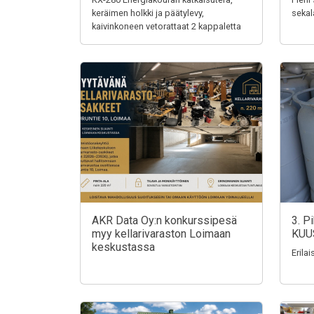
keräimen holkki ja päätylevy,
sekal
kaivinkoneen vetorattaat 2 kappaletta
AKR Data Oy:n konkurssipesä
3. P
myy kellarivaraston Loimaan
KUU
keskustassa
Erila