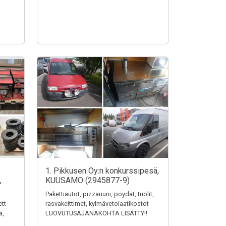
1. Pikkusen Oy:n konkurssipesä,
,
KUUSAMO (2945877-9)
Pakettiautot, pizzauuni, pöydät, tuolit,
ett
rasvakeittimet, kylmävetolaatikostot
ä,
LUOVUTUSAJANAKOHTA LISÄTTY!!