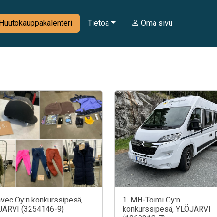
Huutokauppakalenteri
Tietoa
Oma sivu
avec Oy:n konkurssipesä,
1. MH-Toimi Oy:n
JÄRVI (3254146-9)
konkurssipesä, YLÖJÄRVI