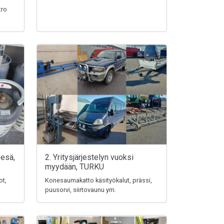
tro
pesä,
2. Yritysjärjestelyn vuoksi
myydään, TURKU
ot,
Konesaumakatto käsityökalut, prässi,
puusorvi, siirtovaunu ym.