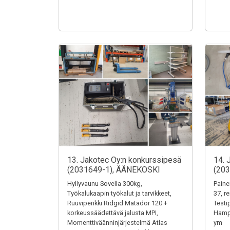
13. Jakotec Oy:n konkurssipesä
14. 
(2031649-1), ÄÄNEKOSKI
(20
Hyllyvaunu Sovella 300kg,
Paine
Työkalukaapin työkalut ja tarvikkeet,
37, r
Ruuvipenkki Ridgid Matador 120 +
Testi
korkeussäädettävä jalusta MPI,
Hampu
Momenttiväänninjärjestelmä Atlas
ym