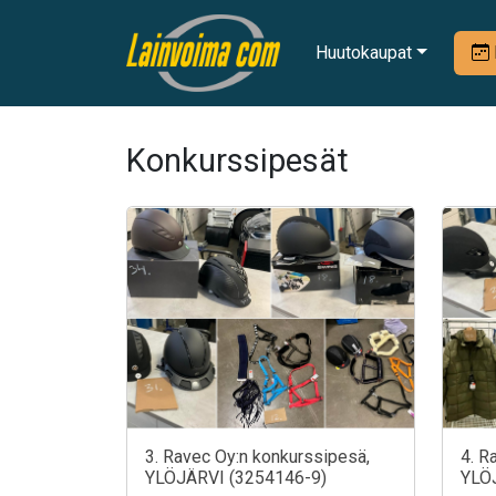
Huutokaupat
Konkurssipesät
3. Ravec Oy:n konkurssipesä,
4. R
YLÖJÄRVI (3254146-9)
YLÖ