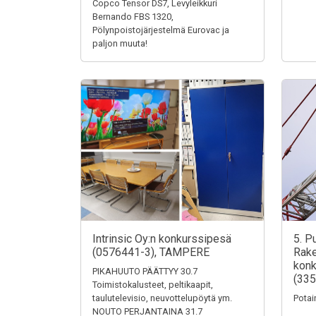
Copco Tensor DS7, Levyleikkuri
Bernando FBS 1320,
Pölynpoistojärjestelmä Eurovac ja
paljon muuta!
Intrinsic Oy:n konkurssipesä
5. P
(0576441-3), TAMPERE
Rake
konk
PIKAHUUTO PÄÄTTYY 30.7
(335
Toimistokalusteet, peltikaapit,
taulutelevisio, neuvottelupöytä ym.
Potai
NOUTO PERJANTAINA 31.7