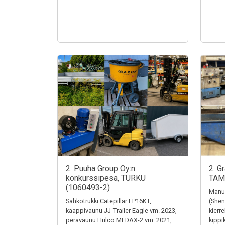
2. Puuha Group Oy:n
2. G
konkurssipesä, TURKU
TAM
(1060493-2)
Manua
Sähkötrukki Catepillar EP16KT,
(Shen
kaappivaunu JJ-Trailer Eagle vm. 2023,
kierr
perävaunu Hulco MEDAX-2 vm. 2021,
kippi