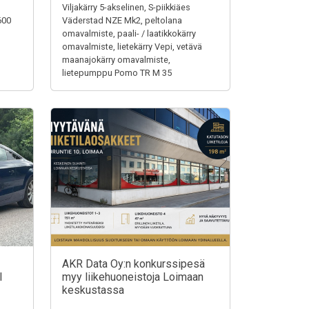
Viljakärry 5-akselinen, S-piikkiäes
600
Väderstad NZE Mk2, peltolana
omavalmiste, paali- / laatikkokärry
omavalmiste, lietekärry Vepi, vetävä
maanajokärry omavalmiste,
lietepumppu Pomo TR M 35
AKR Data Oy:n konkurssipesä
I
myy liikehuoneistoja Loimaan
keskustassa