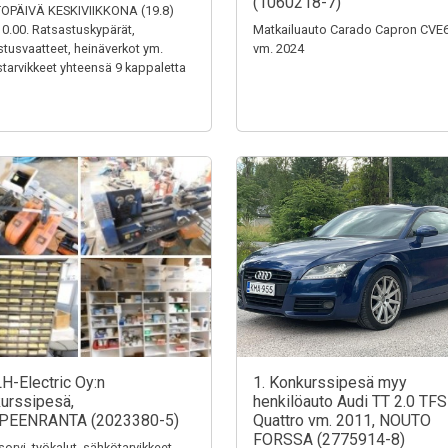
(1060218-7)
OPÄIVÄ KESKIVIIKKONA (19.8)
0.00. Ratsastuskypärät,
Matkailuauto Carado Capron CVE
stusvaatteet, heinäverkot ym.
vm. 2024
tarvikkeet yhteensä 9 kappaletta
LH-Electric Oy:n
1. Konkurssipesä myy
urssipesä,
henkilöauto Audi TT 2.0 TFS
PEENRANTA (2023380-5)
Quattro vm. 2011, NOUTO
FORSSA (2775914-8)
sorvi, työkalut, sähkötarvikkeet,