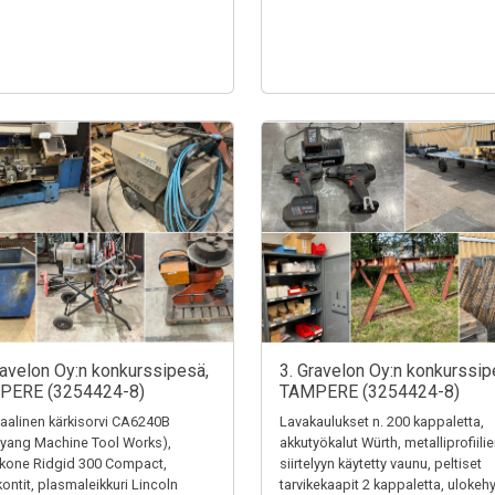
ravelon Oy:n konkurssipesä,
3. Gravelon Oy:n konkurssip
PERE (3254424-8)
TAMPERE (3254424-8)
alinen kärkisorvi CA6240B
Lavakaulukset n. 200 kappaletta,
yang Machine Tool Works),
akkutyökalut Würth, metalliprofiili
ekone Ridgid 300 Compact,
siirtelyyn käytetty vaunu, peltiset
kontit, plasmaleikkuri Lincoln
tarvikekaapit 2 kappaletta, ulokehy