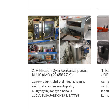
2. Pikkusen Oy:n konkurssipesä,
1. K
KUUSAMO (2945877-9)
JOE
Leipomouunit, yhdistelmäuunit, parila,
Samsu
keittopata, astianpesulinjasto,
sähkö
oluttynnyrin jäähdytin hanalla
laser
LUOVUTUSAJANKOHTA LISÄTTY!!
kompr