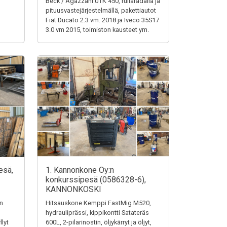
Beck / Agazzani UTK 450, rullaradalla ja
pituusvastejärjestelmällä, pakettiautot
Fiat Ducato 2.3 vm. 2018 ja Iveco 35S17
3.0 vm 2015, toimiston kausteet ym.
esä,
1. Kannonkone Oy:n
konkurssipesä (0586328-6),
KANNONKOSKI
en
Hitsauskone Kemppi FastMig M520,
hydrauliprässi, kippikontti Satateräs
llyt
600L, 2-pilarinostin, öljykärryt ja öljyt,