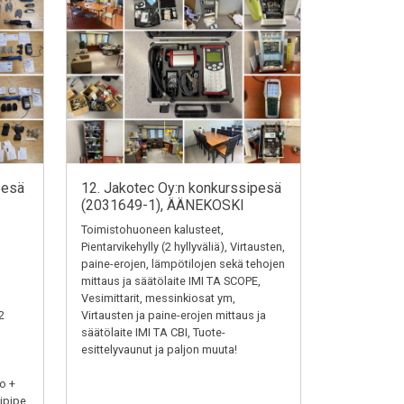
pesä
12. Jakotec Oy:n konkurssipesä
(2031649-1), ÄÄNEKOSKI
Toimistohuoneen kalusteet,
Pientarvikehylly (2 hyllyväliä), Virtausten,
paine-erojen, lämpötilojen sekä tehojen
mittaus ja säätölaite IMI TA SCOPE,
Vesimittarit, messinkiosat ym,
2
Virtausten ja paine-erojen mittaus ja
säätölaite IMI TA CBI, Tuote-
esittelyvaunut ja paljon muuta!
o +
ipipe