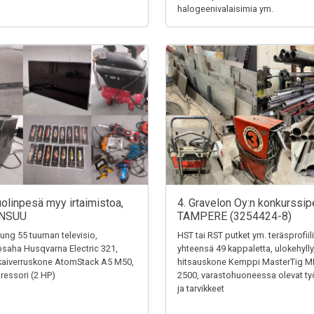
halogeenivalaisimia ym.
uolinpesä myy irtaimistoa,
4. Gravelon Oy:n konkurssip
NSUU
TAMPERE (3254424-8)
ng 55 tuuman televisio,
HST tai RST putket ym. teräsprofiili
saha Husqvarna Electric 321,
yhteensä 49 kappaletta, ulokehylly
kaiverruskone AtomStack A5 M50,
hitsauskone Kemppi MasterTig M
essori (2 HP)
2500, varastohuoneessa olevat ty
ja tarvikkeet