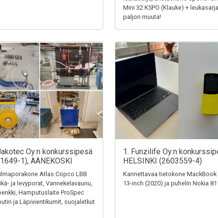
Mini 32 KSPO (Klauke) + leukasarja
paljon muuta!
Jakotec Oy:n konkurssipesä
1. Funzilife Oy:n konkurssip
31649-1), ÄÄNEKOSKI
HELSINKI (2603559-4)
ilmaporakone Atlas Copco LBB
Kannettavaa tietokone MackBook
eikä- ja levyporat, Vannekelavaunu,
13-inch (2020) ja puhelin Nokia 8
penkki, Hamputuslaite ProSpec
tin ja Läpivientikumit, suojaletkut