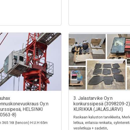
uuhax
3. Jalastarvike Oy:n
nnuskonevuokraus Oy:n
konkurssipesä (3098209-2)
urssipesä, HELSINKI
KURIKKA (JALASJÄRVI)
0563-8)
Raskaan kaluston tarvikkeita, Merl
n 365 16t (tencon) H.U.H 65m
letkua, erilaisia renkaita, sylintereit
vesiletkuja + sadetin,