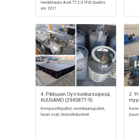
Henkilöauto Audi TT 2.0 TFSI Quattro
vm. 2011
4. Pikkusen Oy:n konkurssipesä,
2. Y
KUUSAMO (2945877-9)
myy
Komposiittipullot, nestekaasupullot,
Kones
lavan osat, terassikalusteet
puuso