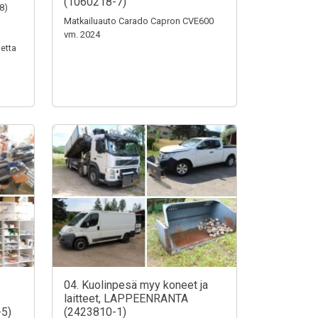
(1060218-7)
8)
Matkailuauto Carado Capron CVE600
vm. 2024
etta
04. Kuolinpesä myy koneet ja
laitteet, LAPPEENRANTA
5)
(2423810-1)