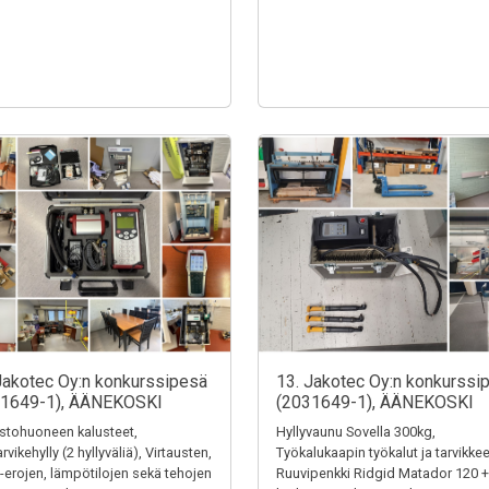
Jakotec Oy:n konkurssipesä
13. Jakotec Oy:n konkurssi
31649-1), ÄÄNEKOSKI
(2031649-1), ÄÄNEKOSKI
stohuoneen kalusteet,
Hyllyvaunu Sovella 300kg,
rvikehylly (2 hyllyväliä), Virtausten,
Työkalukaapin työkalut ja tarvikkee
-erojen, lämpötilojen sekä tehojen
Ruuvipenkki Ridgid Matador 120 +