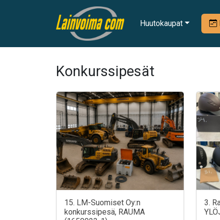
Huutokaupat
Konkurssipesät
15. LM-Suomiset Oy:n
3. R
konkurssipesä, RAUMA
YLÖ