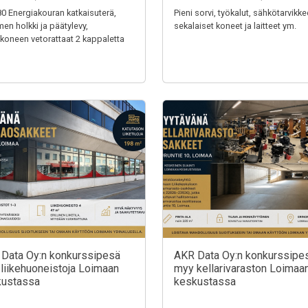
0 Energiakouran katkaisuterä,
Pieni sorvi, työkalut, sähkötarvikke
men holkki ja päätylevy,
sekalaiset koneet ja laitteet ym.
nkoneen vetorattaat 2 kappaletta
Data Oy:n konkurssipesä
AKR Data Oy:n konkurssipe
liikehuoneistoja Loimaan
myy kellarivaraston Loimaa
kustassa
keskustassa