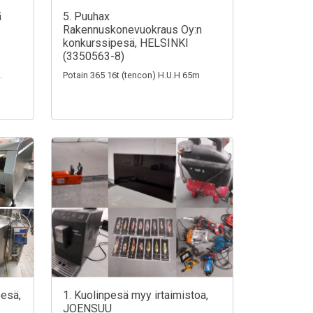
ä
5. Puuhax
Rakennuskonevuokraus Oy:n
konkurssipesä, HELSINKI
(3350563-8)
.
Potain 365 16t (tencon) H.U.H 65m
pesä,
1. Kuolinpesä myy irtaimistoa,
JOENSUU