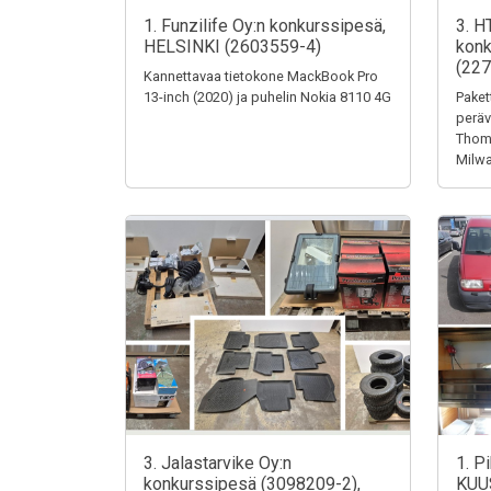
1. Funzilife Oy:n konkurssipesä,
3. H
HELSINKI (2603559-4)
konk
(227
Kannettavaa tietokone MackBook Pro
13-inch (2020) ja puhelin Nokia 8110 4G
Paket
peräv
Thoma
Milw
3. Jalastarvike Oy:n
1. P
konkurssipesä (3098209-2),
KUU