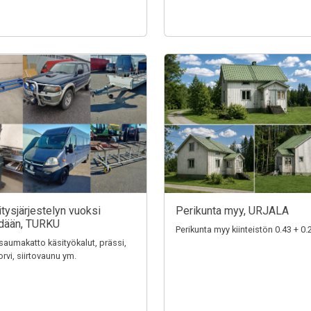
ritysjärjestelyn vuoksi
Perikunta myy, URJALA
dään, TURKU
Perikunta myy kiinteistön 0.43 + 0.
aumakatto käsityökalut, prässi,
rvi, siirtovaunu ym.