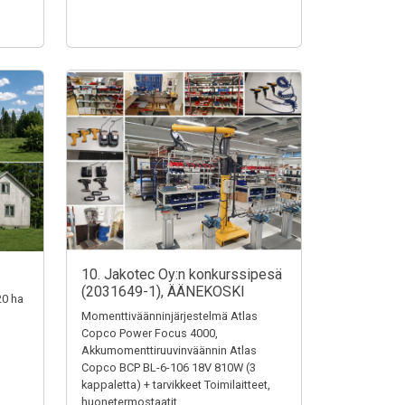
10. Jakotec Oy:n konkurssipesä
(2031649-1), ÄÄNEKOSKI
20 ha
Momenttiväänninjärjestelmä Atlas
Copco Power Focus 4000,
Akkumomenttiruuvinväännin Atlas
Copco BCP BL-6-106 18V 810W (3
kappaletta) + tarvikkeet Toimilaitteet,
huonetermostaatit,