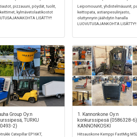
tiautot, pizzauuni, pöydät, tuolit,
Leipomouunit, yhdistelmäuunit, pa
keittimet, kylmävetolaatikostot
keittopata, astianpesulinjasto,
UTUSAJANAKOHTA LISÄTTY!!
oluttynnyrin jäähdytin hanalla
LUOVUTUSAJANKOHTA LISÄTTY!!
uuha Group Oy:n
1. Kannonkone Oy:n
urssipesä, TURKU
konkurssipesä (0586328-6)
0493-2)
KANNONKOSKI
trukki Catepillar EP16KT,
Hitsauskone Kemppi FastMig M52