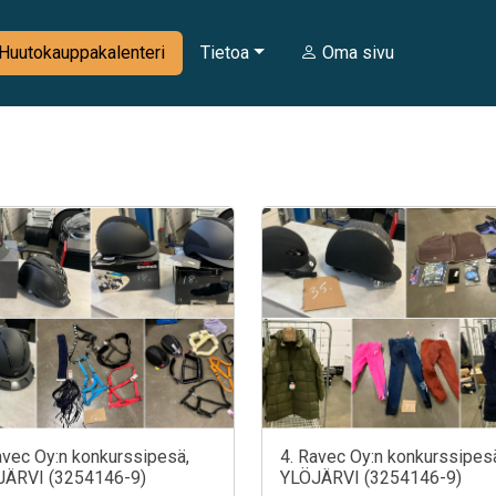
Huutokauppakalenteri
Tietoa
Oma sivu
avec Oy:n konkurssipesä,
4. Ravec Oy:n konkurssipes
JÄRVI (3254146-9)
YLÖJÄRVI (3254146-9)