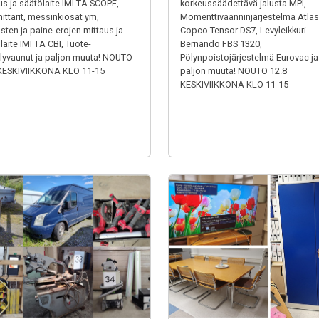
us ja säätölaite IMI TA SCOPE,
korkeussäädettävä jalusta MPI,
ittarit, messinkiosat ym,
Momenttiväänninjärjestelmä Atlas
usten ja paine-erojen mittaus ja
Copco Tensor DS7, Levyleikkuri
laite IMI TA CBI, Tuote-
Bernando FBS 1320,
elyvaunut ja paljon muuta! NOUTO
Pölynpoistojärjestelmä Eurovac ja
KESKIVIIKKONA KLO 11-15
paljon muuta! NOUTO 12.8
KESKIVIIKKONA KLO 11-15