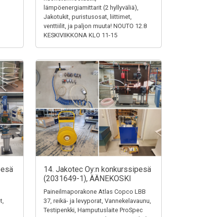
lämpöenergiamittarit (2 hyllyväliä),
Jakotukit, puristusosat, liittimet,
venttiilit, ja paljon muuta! NOUTO 12.8
KESKIVIIKKONA KLO 11-15
pesä
14. Jakotec Oy:n konkurssipesä
(2031649-1), ÄÄNEKOSKI
Paineilmaporakone Atlas Copco LBB
t,
37, reikä- ja levyporat, Vannekelavaunu,
Testipenkki, Hamputuslaite ProSpec