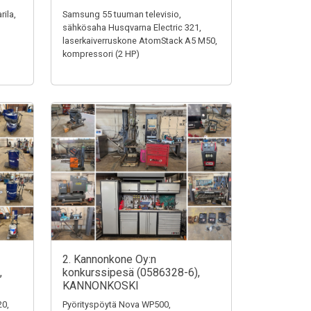
rila,
Samsung 55 tuuman televisio,
sähkösaha Husqvarna Electric 321,
laserkaiverruskone AtomStack A5 M50,
kompressori (2 HP)
2. Kannonkone Oy:n
,
konkurssipesä (0586328-6),
KANNONKOSKI
0,
Pyörityspöytä Nova WP500,