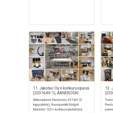
11. Jakotec Oy:n konkurssipesä
12. 
(2031649-1), ÄÄNEKOSKI
(20
Akkuväännin Panasonic EY7441 (2
Toimi
kappaletta), Ruuvipenkki Ridgid
Pienta
Matador 120 + korkeussäädettävä
paine