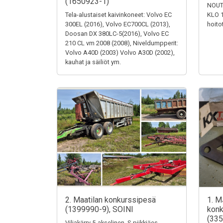
(1650923-1)
NOUT
Tela-alustaiset kaivinkoneet: Volvo EC
KLO 1
300EL (2016), Volvo EC700CL (2013),
hoito
Doosan DX 380LC-5(2016), Volvo EC
210 CL vm 2008 (2008), Niveldumpperit:
Volvo A40D (2003) Volvo A30D (2002),
kauhat ja säiliöt ym.
2. Maatilan konkurssipesä
1. M
(1399990-9), SOINI
konk
(335
Viljakärry 5-akselinen, S-piikkiäes