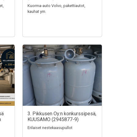
et,
Kuorma-auto Volvo, pakettiautot,
kauhat ym.
sä
3. Pikkusen Oy:n konkurssipesä,
n
KUUSAMO (2945877-9)
Erilaiset nestekaasupullot