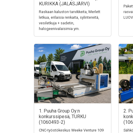
KURIKKA (JALASJÄRVI)
Paket
Raskaan kaluston tarvikkeita, Merlett
rasva
letkua, erilaisia renkaita, sylintereitä,
LUOV
vesiletkuja + sadetin,
halogeenivalaisimia ym.
1. Puuha Group Oy:n
2. P
konkurssipesä, TURKU
konk
(1060493-2)
(106
CNC-työstökeskus Weeke Venture 109
Sähkö