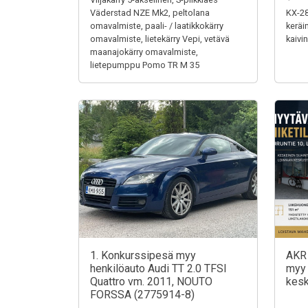
Väderstad NZE Mk2, peltolana
KX-28
omavalmiste, paali- / laatikkokärry
keräi
omavalmiste, lietekärry Vepi, vetävä
kaivi
maanajokärry omavalmiste,
lietepumppu Pomo TR M 35
1. Konkurssipesä myy
AKR 
henkilöauto Audi TT 2.0 TFSI
myy 
Quattro vm. 2011, NOUTO
kes
FORSSA (2775914-8)