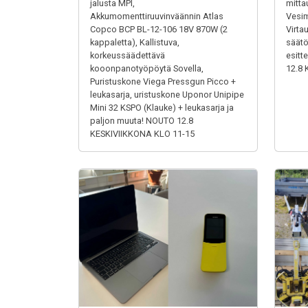
jalusta MPI,
mitta
Akkumomenttiruuvinväännin Atlas
Vesim
Copco BCP BL-12-106 18V 870W (2
Virta
kappaletta), Kallistuva,
säätö
korkeussäädettävä
esitt
kooonpanotyöpöytä Sovella,
12.8 
Puristuskone Viega Pressgun Picco +
leukasarja, uristuskone Uponor Unipipe
Mini 32 KSPO (Klauke) + leukasarja ja
paljon muuta! NOUTO 12.8
KESKIVIIKKONA KLO 11-15