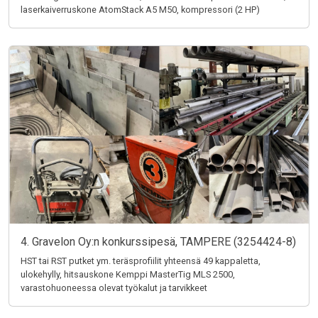
laserkaiverruskone AtomStack A5 M50, kompressori (2 HP)
4. Gravelon Oy:n konkurssipesä, TAMPERE (3254424-8)
HST tai RST putket ym. teräsprofiilit yhteensä 49 kappaletta,
ulokehylly, hitsauskone Kemppi MasterTig MLS 2500,
varastohuoneessa olevat työkalut ja tarvikkeet