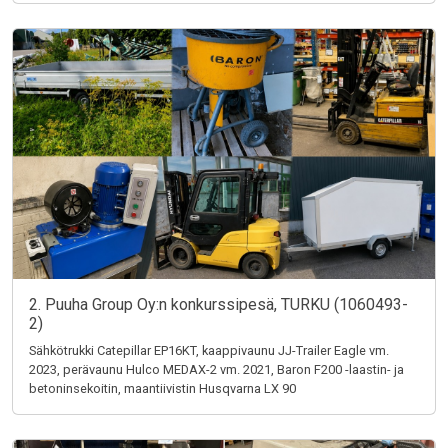
2. Puuha Group Oy:n konkurssipesä, TURKU (1060493-
2)
Sähkötrukki Catepillar EP16KT, kaappivaunu JJ-Trailer Eagle vm.
2023, perävaunu Hulco MEDAX-2 vm. 2021, Baron F200 -laastin- ja
betoninsekoitin, maantiivistin Husqvarna LX 90