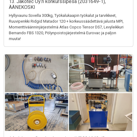
13. Jakotec Oy:n konkurssipesä (2031649-1),
ÄÄNEKOSKI
Hyllyvaunu Sovella 300kg, Työkalukaapin työkalut ja tarvikkeet,
Ruuvipenkki Ridgid Matador 120 + korkeussäädettävä jalusta MPI,
Momenttiväänninjärjestelmä Atlas Copco Tensor DS7, Levyleikkuri
Bernando FBS 1320, Pölynpoistojärjestelmä Eurovac ja paljon
muuta!