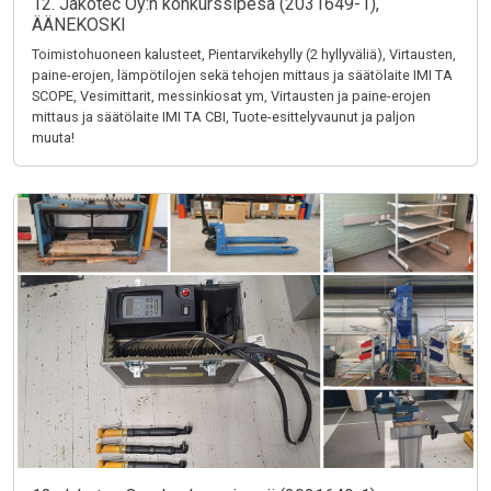
12. Jakotec Oy:n konkurssipesä (2031649-1),
ÄÄNEKOSKI
Toimistohuoneen kalusteet, Pientarvikehylly (2 hyllyväliä), Virtausten,
paine-erojen, lämpötilojen sekä tehojen mittaus ja säätölaite IMI TA
SCOPE, Vesimittarit, messinkiosat ym, Virtausten ja paine-erojen
mittaus ja säätölaite IMI TA CBI, Tuote-esittelyvaunut ja paljon
muuta!