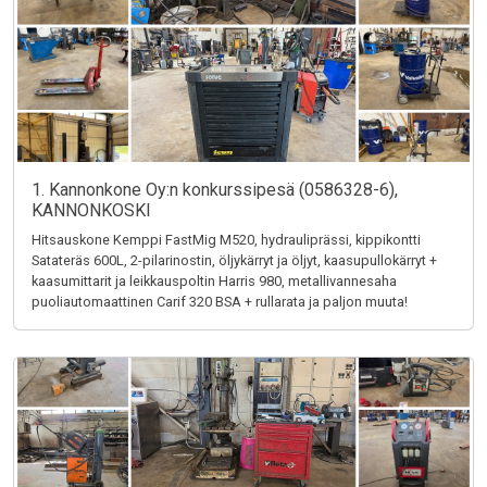
1. Kannonkone Oy:n konkurssipesä (0586328-6),
KANNONKOSKI
Hitsauskone Kemppi FastMig M520, hydrauliprässi, kippikontti
Satateräs 600L, 2-pilarinostin, öljykärryt ja öljyt, kaasupullokärryt +
kaasumittarit ja leikkauspoltin Harris 980, metallivannesaha
puoliautomaattinen Carif 320 BSA + rullarata ja paljon muuta!