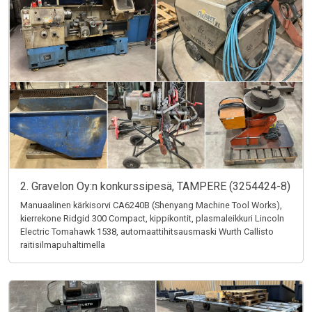
2. Gravelon Oy:n konkurssipesä, TAMPERE (3254424-8)
Manuaalinen kärkisorvi CA6240B (Shenyang Machine Tool Works),
kierrekone Ridgid 300 Compact, kippikontit, plasmaleikkuri Lincoln
Electric Tomahawk 1538, automaattihitsausmaski Wurth Callisto
raitisilmapuhaltimella