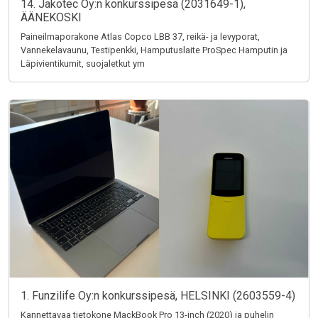
14. Jakotec Oy:n konkurssipesä (2031649-1),
ÄÄNEKOSKI
Paineilmaporakone Atlas Copco LBB 37, reikä- ja levyporat,
Vannekelavaunu, Testipenkki, Hamputuslaite ProSpec Hamputin ja
Läpivientikumit, suojaletkut ym
1. Funzilife Oy:n konkurssipesä, HELSINKI (2603559-4)
Kannettavaa tietokone MackBook Pro 13-inch (2020) ja puhelin