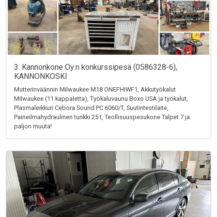
3. Kannonkone Oy:n konkurssipesä (0586328-6),
KANNONKOSKI
Mutterinväännin Milwaukee M18 ONEFHIWF1, Akkutyökalut
Milwaukee (11 kappaletta), Työkaluvaunu Boxo USA ja työkalut,
Plasmaleikkuri Cebora Sound PC 6060/T, Suutintestilaite,
Paineilmahydraulinen tunkki 25 t, Teollisuuspesukone Talpet 7 ja
paljon muuta!