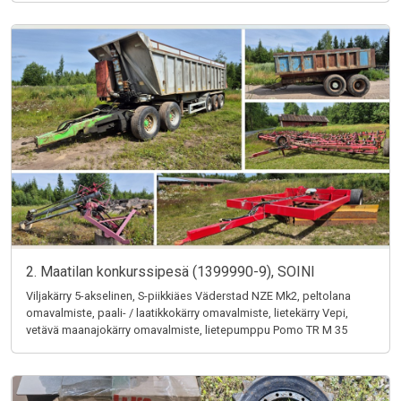
2. Maatilan konkurssipesä (1399990-9), SOINI
Viljakärry 5-akselinen, S-piikkiäes Väderstad NZE Mk2, peltolana
omavalmiste, paali- / laatikkokärry omavalmiste, lietekärry Vepi,
vetävä maanajokärry omavalmiste, lietepumppu Pomo TR M 35