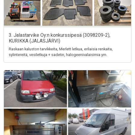
3. Jalastarvike Oy:n konkurssipesä (3098209-2),
KURIKKA (JALASJÄRVI)
Raskaan kaluston tarvikkeita, Merlett letkua, erilaisia renkaita,
sylintereitä, vesiletkuja + sadetin, halogeenivalaisimia ym.