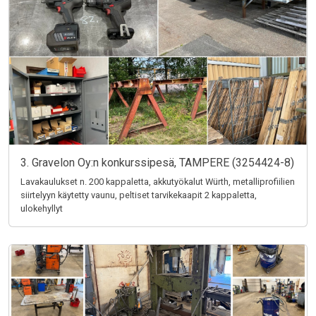
3. Gravelon Oy:n konkurssipesä, TAMPERE (3254424-8)
Lavakaulukset n. 200 kappaletta, akkutyökalut Würth, metalliprofiilien
siirtelyyn käytetty vaunu, peltiset tarvikekaapit 2 kappaletta,
ulokehyllyt