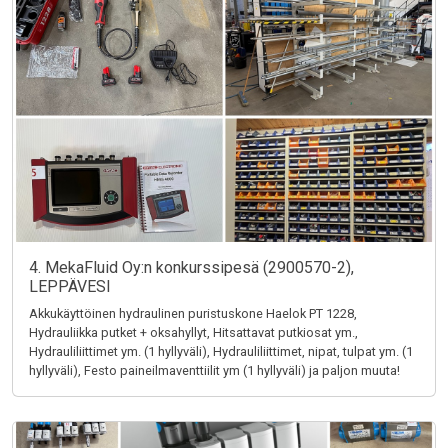
4. MekaFluid Oy:n konkurssipesä (2900570-2),
LEPPÄVESI
Akkukäyttöinen hydraulinen puristuskone Haelok PT 1228,
Hydrauliikka putket + oksahyllyt, Hitsattavat putkiosat ym.,
Hydrauliliittimet ym. (1 hyllyväli), Hydrauliliittimet, nipat, tulpat ym. (1
hyllyväli), Festo paineilmaventtiilit ym (1 hyllyväli) ja paljon muuta!