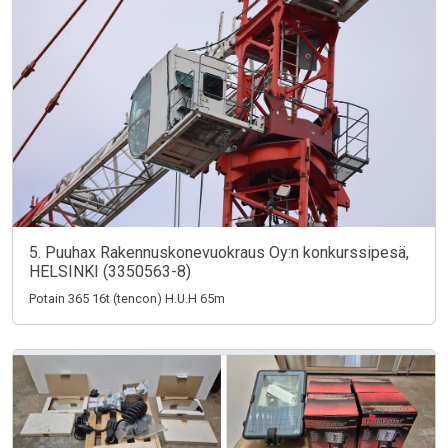
5. Puuhax Rakennuskonevuokraus Oy:n konkurssipesä,
HELSINKI (3350563-8)
Potain 365 16t (tencon) H.U.H 65m