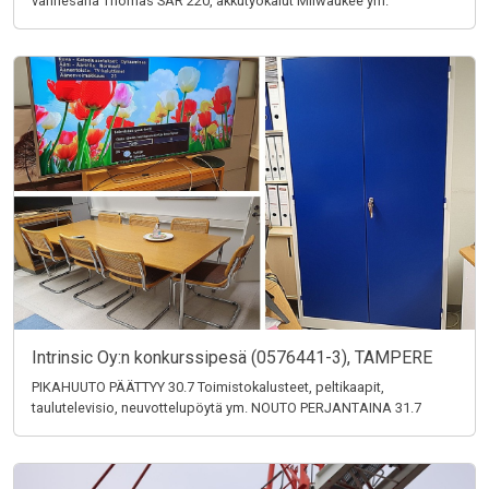
vannesaha Thomas SAR 220, akkutyökalut Milwaukee ym.
Intrinsic Oy:n konkurssipesä (0576441-3), TAMPERE
PIKAHUUTO PÄÄTTYY 30.7 Toimistokalusteet, peltikaapit,
taulutelevisio, neuvottelupöytä ym. NOUTO PERJANTAINA 31.7