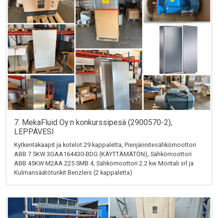
7. MekaFluid Oy:n konkurssipesä (2900570-2),
LEPPÄVESI
Kytkentäkaapit ja kotelot 29 kappaletta, Pienjännitesähkömoottori
ABB 7.5KW 3GAA164430-BDG (KÄYTTÄMÄTÖN), Sähkömoottori
ABB 45KW M2AA 225 SMB 4, Sähkömoottori 2.2 kw Moritali srl ja
Kulmansäätötunkit Benzlers (2 kappaletta)