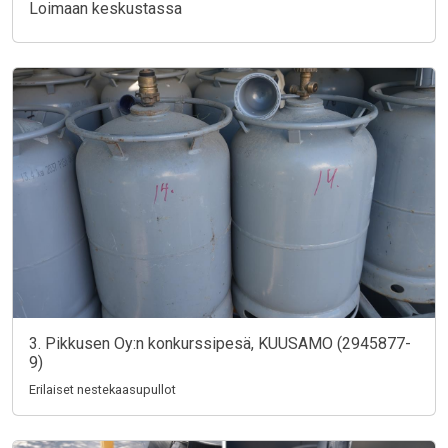
Loimaan keskustassa
3. Pikkusen Oy:n konkurssipesä, KUUSAMO (2945877-
9)
Erilaiset nestekaasupullot