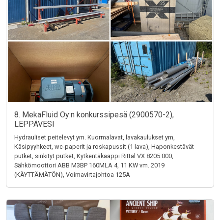
8. MekaFluid Oy:n konkurssipesä (2900570-2),
LEPPÄVESI
Hydrauliset peitelevyt ym. Kuormalavat, lavakaulukset ym,
Käsipyyhkeet, wc-paperit ja roskapussit (1 lava), Haponkestävät
putket, sinkityt putket, Kytkentäkaappi Rittal VX 8205.000,
Sähkömoottori ABB M3BP 160MLA 4, 11 KW vm. 2019
(KÄYTTÄMÄTÖN), Voimavirtajohtoa 125A