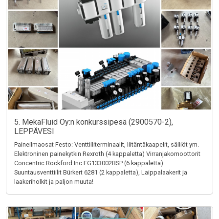
5. MekaFluid Oy:n konkurssipesä (2900570-2),
LEPPÄVESI
Paineilmaosat Festo: Venttiiliterminaalit, liitäntäkaapelit, säiliöt ym.
Elektroninen painekytkin Rexroth (4 kappaletta) Virranjakomoottorit
Concentric Rockford Inc FG133002BSP (6 kappaletta)
Suuntausventtiilit Bürkert 6281 (2 kappaletta), Laippalaakerit ja
laakeriholkit ja paljon muuta!