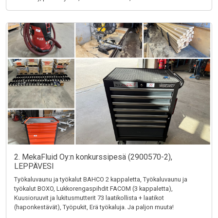
2. MekaFluid Oy:n konkurssipesä (2900570-2),
LEPPÄVESI
Työkaluvaunu ja työkalut BAHCO 2 kappaletta, Työkaluvaunu ja
työkalut BOXO, Lukkorengaspihdit FACOM (3 kappaletta),
Kuusioruuvit ja lukitusmutterit 73 laatikollista + laatikot
(haponkestävät), Työpukit, Erä työkaluja. Ja paljon muuta!