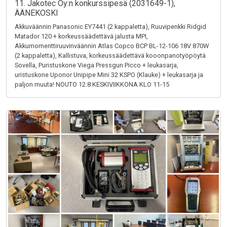
11. Jakotec Oy:n konkurssipesä (2031649-1),
ÄÄNEKOSKI
Akkuväännin Panasonic EY7441 (2 kappaletta), Ruuvipenkki Ridgid
Matador 120 + korkeussäädettävä jalusta MPI,
Akkumomenttiruuvinväännin Atlas Copco BCP BL-12-106 18V 870W
(2 kappaletta), Kallistuva, korkeussäädettävä kooonpanotyöpöytä
Sovella, Puristuskone Viega Pressgun Picco + leukasarja,
uristuskone Uponor Unipipe Mini 32 KSPO (Klauke) + leukasarja ja
paljon muuta! NOUTO 12.8 KESKIVIIKKONA KLO 11-15