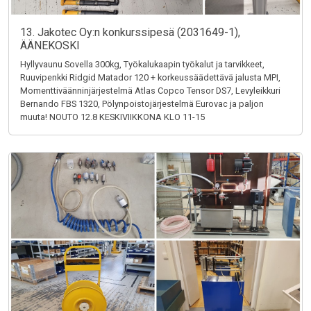
13. Jakotec Oy:n konkurssipesä (2031649-1),
ÄÄNEKOSKI
Hyllyvaunu Sovella 300kg, Työkalukaapin työkalut ja tarvikkeet,
Ruuvipenkki Ridgid Matador 120 + korkeussäädettävä jalusta MPI,
Momenttiväänninjärjestelmä Atlas Copco Tensor DS7, Levyleikkuri
Bernando FBS 1320, Pölynpoistojärjestelmä Eurovac ja paljon
muuta! NOUTO 12.8 KESKIVIIKKONA KLO 11-15