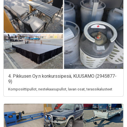
4. Pikkusen Oy:n konkurssipesä, KUUSAMO (2945877-
9)
Komposiittipullot, nestekaasupullot, lavan osat, terassikalusteet