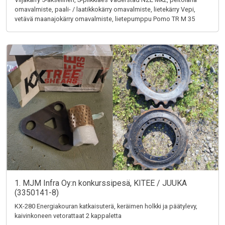
omavalmiste, paali- / laatikkokärry omavalmiste, lietekärry Vepi,
vetävä maanajokärry omavalmiste, lietepumppu Pomo TR M 35
1. MJM Infra Oy:n konkurssipesä, KITEE / JUUKA
(3350141-8)
KX-280 Energiakouran katkaisuterä, keräimen holkki ja päätylevy,
kaivinkoneen vetorattaat 2 kappaletta