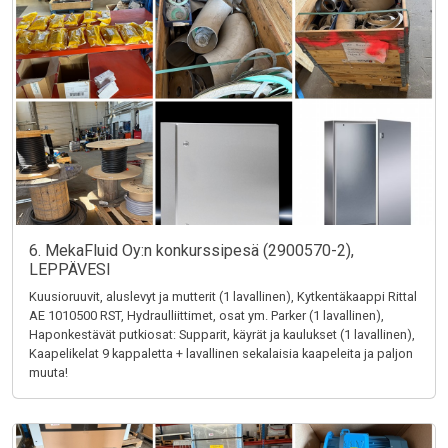
6. MekaFluid Oy:n konkurssipesä (2900570-2),
LEPPÄVESI
Kuusioruuvit, aluslevyt ja mutterit (1 lavallinen), Kytkentäkaappi Rittal
AE 1010500 RST, Hydraulliittimet, osat ym. Parker (1 lavallinen),
Haponkestävät putkiosat: Supparit, käyrät ja kaulukset (1 lavallinen),
Kaapelikelat 9 kappaletta + lavallinen sekalaisia kaapeleita ja paljon
muuta!