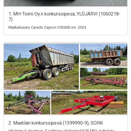
1. MH-Toimi Oy:n konkurssipesä, YLÖJÄRVI (1060218-
7)
Matkailuauto Carado Capron CVE600 vm. 2024
2. Maatilan konkurssipesä (1399990-9), SOINI
Viljakärry 5-akselinen, S-piikkiäes Väderstad NZE Mk2, peltolana