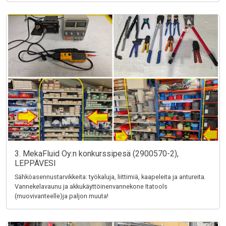
3. MekaFluid Oy:n konkurssipesä (2900570-2),
LEPPÄVESI
Sähköasennustarvikkeita: työkaluja, liittimiä, kaapeleita ja antureita.
Vannekelavaunu ja akkukäyttöinenvannekone Itatools
(muovivanteelle)ja paljon muuta!