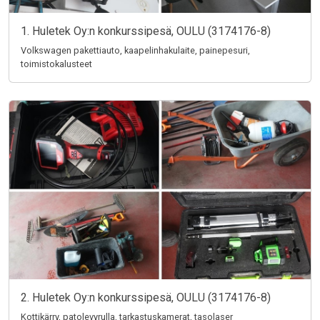
1. Huletek Oy:n konkurssipesä, OULU (3174176-8)
Volkswagen pakettiauto, kaapelinhakulaite, painepesuri,
toimistokalusteet
2. Huletek Oy:n konkurssipesä, OULU (3174176-8)
Kottikärry, patolevyrulla, tarkastuskamerat, tasolaser