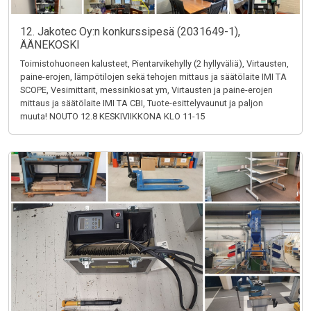
12. Jakotec Oy:n konkurssipesä (2031649-1),
ÄÄNEKOSKI
Toimistohuoneen kalusteet, Pientarvikehylly (2 hyllyväliä), Virtausten,
paine-erojen, lämpötilojen sekä tehojen mittaus ja säätölaite IMI TA
SCOPE, Vesimittarit, messinkiosat ym, Virtausten ja paine-erojen
mittaus ja säätölaite IMI TA CBI, Tuote-esittelyvaunut ja paljon
muuta! NOUTO 12.8 KESKIVIIKKONA KLO 11-15