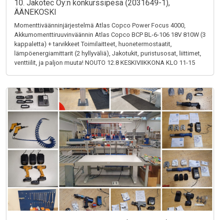
10. Jakotec Oy:n konkurssipesä (2031649-1),
ÄÄNEKOSKI
Momenttiväänninjärjestelmä Atlas Copco Power Focus 4000,
Akkumomenttiruuvinväännin Atlas Copco BCP BL-6-106 18V 810W (3
kappaletta) + tarvikkeet Toimilaitteet, huonetermostaatit,
lämpöenergiamittarit (2 hyllyväliä), Jakotukit, puristusosat, liittimet,
venttiilit, ja paljon muuta! NOUTO 12.8 KESKIVIIKKONA KLO 11-15