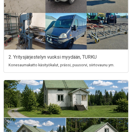
2. Yritysjärjestelyn vuoksi myydään, TURKU
Konesaumakatto käsityökalut, prässi, puusorvi, siirtovaunu ym.