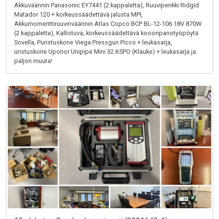
Akkuväännin Panasonic EY7441 (2 kappaletta), Ruuvipenkki Ridgid
Matador 120 + korkeussäädettävä jalusta MPI,
Akkumomenttiruuvinväännin Atlas Copco BCP BL-12-106 18V 870W
(2 kappaletta), Kallistuva, korkeussäädettävä kooonpanotyöpöytä
Sovella, Puristuskone Viega Pressgun Picco + leukasarja,
uristuskone Uponor Unipipe Mini 32 KSPO (Klauke) + leukasarja ja
paljon muuta!