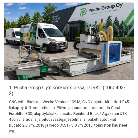
1. Puuha Group Oy:n konkurssipesä, TURKU (1060493-
2)
CNC-työstökeskus Weeke Venture 109 M, CNC-ohjattu Altendorf F45
liukupöytä-/formaattisaha, Pölyn- ja purunpoistosuodatin Coral
Eurofilter 300, alapöytäkatkaisusaha Reinhold Beck / Agazzani UTK
450, rullaradalla ja pituusvastejärjestelmällä, pakettiautot Fiat
Ducato 2.3 vm. 2018 ja Iveco 35S17 3.0 vm 2015, toimiston kausteet
ym.