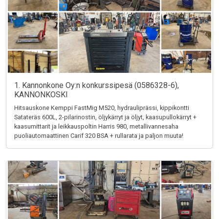
1. Kannonkone Oy:n konkurssipesä (0586328-6),
KANNONKOSKI
Hitsauskone Kemppi FastMig M520, hydrauliprässi, kippikontti
Satateräs 600L, 2-pilarinostin, öljykärryt ja öljyt, kaasupullokärryt +
kaasumittarit ja leikkauspoltin Harris 980, metallivannesaha
puoliautomaattinen Carif 320 BSA + rullarata ja paljon muuta!