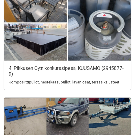
4. Pikkusen Oy:n konkurssipesä, KUUSAMO (2945877-
9)
Komposiittipullot, nestekaasupullot, lavan osat, terassikalusteet