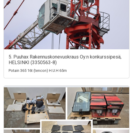
5. Puuhax Rakennuskonevuokraus Oy:n konkurssipesä,
HELSINKI (3350563-8)
Potain 365 16t (tencon) H.U.H 65m