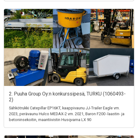
2. Puuha Group Oy:n konkurssipesä, TURKU (1060493-
2)
Sähkötrukki Catepillar EP16KT, kaappivaunu JJ-Trailer Eagle vm.
2023, perävaunu Hulco MEDAX-2 vm. 2021, Baron F200 -laastin- ja
betoninsekoitin, maantiivistin Husqvarna LX 90