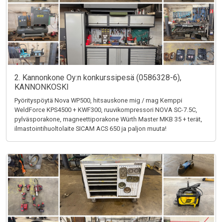
2. Kannonkone Oy:n konkurssipesä (0586328-6),
KANNONKOSKI
Pyörityspöytä Nova WP500, hitsauskone mig / mag Kemppi
WeldForce KPS4500 + KWF300, ruuvikompressori NOVA SC-7.5C,
pylväsporakone, magneettiporakone Würth Master MKB 35 + terät,
ilmastointihuoltolaite SICAM ACS 650 ja paljon muuta!