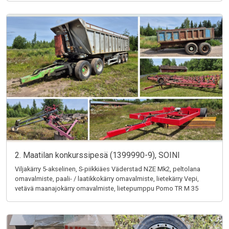
2. Maatilan konkurssipesä (1399990-9), SOINI
Viljakärry 5-akselinen, S-piikkiäes Väderstad NZE Mk2, peltolana
omavalmiste, paali- / laatikkokärry omavalmiste, lietekärry Vepi,
vetävä maanajokärry omavalmiste, lietepumppu Pomo TR M 35