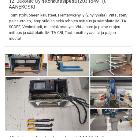
12. Jakotec Oy:n konkurssipesä (2031649-1),
ÄÄNEKOSKI
Toimistohuoneen kalusteet, Pientarvikehylly (2 hyllyväliä), Virtausten,
paine-erojen, lämpötilojen sekä tehojen mittaus ja säätölaite IMI TA
SCOPE, Vesimittarit, messinkiosat ym, Virtausten ja paine-erojen
mittaus ja säätölaite IMI TA CBI, Tuote-esittelyvaunut ja paljon
muuta!