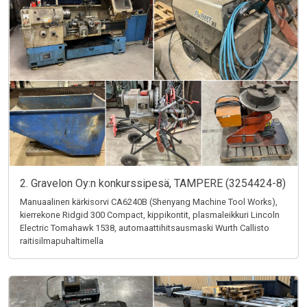
2. Gravelon Oy:n konkurssipesä, TAMPERE (3254424-8)
Manuaalinen kärkisorvi CA6240B (Shenyang Machine Tool Works),
kierrekone Ridgid 300 Compact, kippikontit, plasmaleikkuri Lincoln
Electric Tomahawk 1538, automaattihitsausmaski Wurth Callisto
raitisilmapuhaltimella