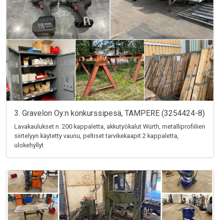
3. Gravelon Oy:n konkurssipesä, TAMPERE (3254424-8)
Lavakaulukset n. 200 kappaletta, akkutyökalut Würth, metalliprofiilien
siirtelyyn käytetty vaunu, peltiset tarvikekaapit 2 kappaletta,
ulokehyllyt