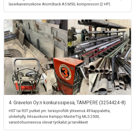
laserkaiverruskone AtomStack A5 M50, kompressori (2 HP)
4. Gravelon Oy:n konkurssipesä, TAMPERE (3254424-8)
HST tai RST putket ym. teräsprofiilit yhteensä 49 kappaletta,
ulokehylly, hitsauskone Kemppi MasterTig MLS 2500,
varastohuoneessa olevat työkalut ja tarvikkeet