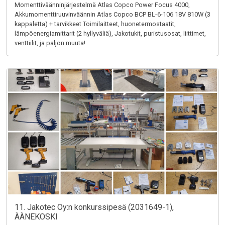
Momenttiväänninjärjestelmä Atlas Copco Power Focus 4000,
Akkumomenttiruuvinväännin Atlas Copco BCP BL-6-106 18V 810W (3
kappaletta) + tarvikkeet Toimilaitteet, huonetermostaatit,
lämpöenergiamittarit (2 hyllyväliä), Jakotukit, puristusosat, liittimet,
venttiilit, ja paljon muuta!
11. Jakotec Oy:n konkurssipesä (2031649-1),
ÄÄNEKOSKI