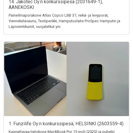
14. Jakotec Oy:n konkurssipesä (2031649-1),
ÄÄNEKOSKI
Paineilmaporakone Atlas Copco LBB 37, reikä- ja levyporat,
Vannekelavaunu, Testipenkki, Hamputuslaite ProSpec Hamputin ja
Läpivientikumit, suojaletkut ym
1. Funzilife Oy:n konkurssipesä, HELSINKI (2603559-4)
Kannettavaa tietokone MackBook Pro 13-inch (2020) ja puhelin