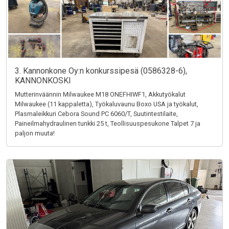
3. Kannonkone Oy:n konkurssipesä (0586328-6),
KANNONKOSKI
Mutterinväännin Milwaukee M18 ONEFHIWF1, Akkutyökalut
Milwaukee (11 kappaletta), Työkaluvaunu Boxo USA ja työkalut,
Plasmaleikkuri Cebora Sound PC 6060/T, Suutintestilaite,
Paineilmahydraulinen tunkki 25 t, Teollisuuspesukone Talpet 7 ja
paljon muuta!