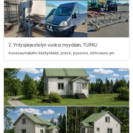
2. Yritysjärjestelyn vuoksi myydään, TURKU
Konesaumakatto käsityökalut, prässi, puusorvi, siirtovaunu ym.