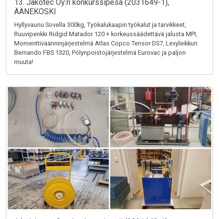
13. Jakotec Oy:n konkurssipesä (2031649-1),
ÄÄNEKOSKI
Hyllyvaunu Sovella 300kg, Työkalukaapin työkalut ja tarvikkeet,
Ruuvipenkki Ridgid Matador 120 + korkeussäädettävä jalusta MPI,
Momenttiväänninjärjestelmä Atlas Copco Tensor DS7, Levyleikkuri
Bernando FBS 1320, Pölynpoistojärjestelmä Eurovac ja paljon
muuta!