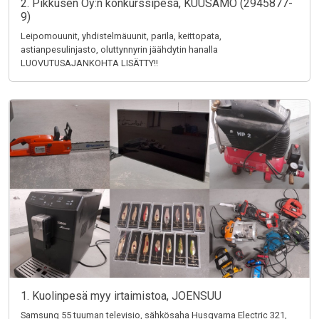
2. Pikkusen Oy:n konkurssipesä, KUUSAMO (2945877-
9)
Leipomouunit, yhdistelmäuunit, parila, keittopata,
astianpesulinjasto, oluttynnyrin jäähdytin hanalla
LUOVUTUSAJANKOHTA LISÄTTY!!
1. Kuolinpesä myy irtaimistoa, JOENSUU
Samsung 55 tuuman televisio, sähkösaha Husqvarna Electric 321,