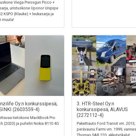
tuskone Viega Pressgun Picco +
sarja, uristuskone Uponor Unipipe
32 KSPO (Klauke) + leukasarja ja
n muuta!
unzilife Oy:n konkurssipesä,
3. HTR-Steel Oy:n
SINKI (2603559-4)
konkurssipesä, ALAVUS
(2272112-4)
ttavaa tietokone MackBook Pro
ch (2020) ja puhelin Nokia 8110 4G
Pakettiauto Ford Transit vm. 2013,
perävaunu Farmi vm. 1999, vanne
Thomas SAR 220, akkutyökalut