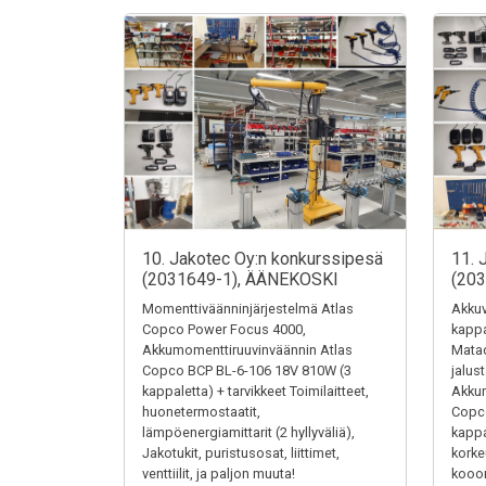
10. Jakotec Oy:n konkurssipesä
11. 
(2031649-1), ÄÄNEKOSKI
(20
Momenttiväänninjärjestelmä Atlas
Akkuv
Copco Power Focus 4000,
kappa
Akkumomenttiruuvinväännin Atlas
Matad
Copco BCP BL-6-106 18V 810W (3
jalus
kappaletta) + tarvikkeet Toimilaitteet,
Akkum
huonetermostaatit,
Copc
lämpöenergiamittarit (2 hyllyväliä),
kappa
Jakotukit, puristusosat, liittimet,
kork
venttiilit, ja paljon muuta!
kooon