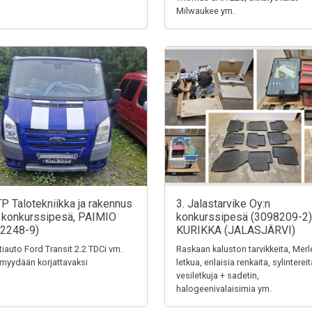
Milwaukee ym.
TP Talotekniikka ja rakennus
3. Jalastarvike Oy:n
 konkurssipesä, PAIMIO
konkurssipesä (3098209-2)
2248-9)
KURIKKA (JALASJÄRVI)
tiauto Ford Transit 2.2 TDCi vm.
Raskaan kaluston tarvikkeita, Merl
myydään korjattavaksi
letkua, erilaisia renkaita, sylintereit
vesiletkuja + sadetin,
halogeenivalaisimia ym.