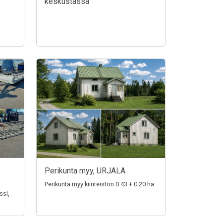
keskustassa
Perikunta myy, URJALA
Perikunta myy kiinteistön 0.43 + 0.20 ha
ssi,