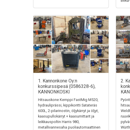
Beka
1. Kannonkone Oy:n
2. K
konkurssipesä (0586328-6),
konk
KANNONKOSKI
KAN
Hitsauskone Kemppi FastMig M520,
Pyöri
hydrauliprässi, kippikontti Satateräs
hits
600L, 2-pilarinostin, öljykärryt ja öljyt,
Weld
kaasupullokärryt + kaasumittarit ja
ruuvi
leikkauspoltin Harris 980,
pylvä
metallivannesaha puoliautomaattinen
Würth