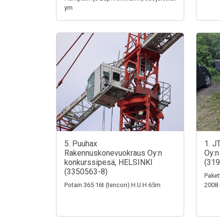
ym
5. Puuhax
1. J
Rakennuskonevuokraus Oy:n
Oy:n
konkurssipesä, HELSINKI
(319
(3350563-8)
Paket
Potain 365 16t (tencon) H.U.H 65m
2008 