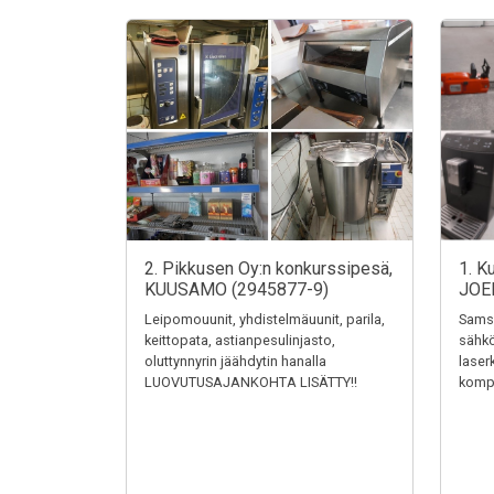
2. Pikkusen Oy:n konkurssipesä,
1. K
KUUSAMO (2945877-9)
JOE
Leipomouunit, yhdistelmäuunit, parila,
Samsu
keittopata, astianpesulinjasto,
sähkö
oluttynnyrin jäähdytin hanalla
laser
LUOVUTUSAJANKOHTA LISÄTTY!!
kompr