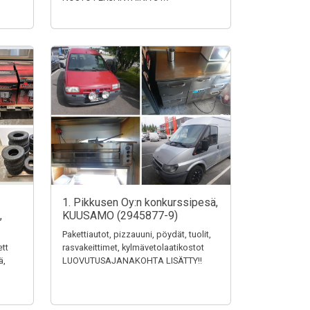
1. Pikkusen Oy:n konkurssipesä,
,
KUUSAMO (2945877-9)
Pakettiautot, pizzauuni, pöydät, tuolit,
ett
rasvakeittimet, kylmävetolaatikostot
ä,
LUOVUTUSAJANAKOHTA LISÄTTY!!