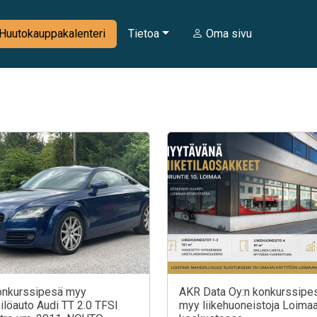
Huutokauppakalenteri
Tietoa
Oma sivu
onkurssipesä myy
AKR Data Oy:n konkurssipe
ilöauto Audi TT 2.0 TFSI
myy liikehuoneistoja Loima