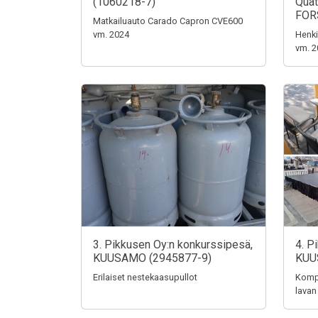
(1060218-7)
Quat
FOR
Matkailuauto Carado Capron CVE600
vm. 2024
Henki
vm. 2
3. Pikkusen Oy:n konkurssipesä,
4. P
KUUSAMO (2945877-9)
KUU
Erilaiset nestekaasupullot
Kompo
lavan