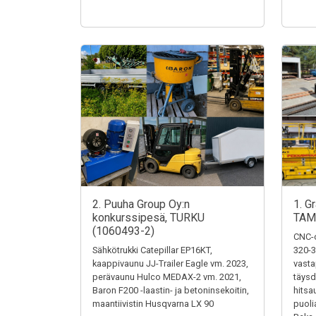
2. Puuha Group Oy:n
1. G
konkurssipesä, TURKU
TAM
(1060493-2)
CNC-o
Sähkötrukki Catepillar EP16KT,
320-3
kaappivaunu JJ-Trailer Eagle vm. 2023,
vasta
perävaunu Hulco MEDAX-2 vm. 2021,
täysd
Baron F200 -laastin- ja betoninsekoitin,
hitsa
maantiivistin Husqvarna LX 90
puoli