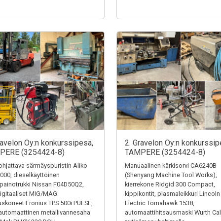
ravelon Oy:n konkurssipesä,
2. Gravelon Oy:n konkurssip
PERE (3254424-8)
TAMPERE (3254424-8)
hjattava särmäyspuristin Aliko
Manuaalinen kärkisorvi CA6240B
000, dieselkäyttöinen
(Shenyang Machine Tool Works),
painotrukki Nissan F04D50Q2,
kierrekone Ridgid 300 Compact,
igitaaliset MIG/MAG
kippikontit, plasmaleikkuri Lincoln
uskoneet Fronius TPS 500i PULSE,
Electric Tomahawk 1538,
automaattinen metallivannesaha
automaattihitsausmaski Wurth Cal