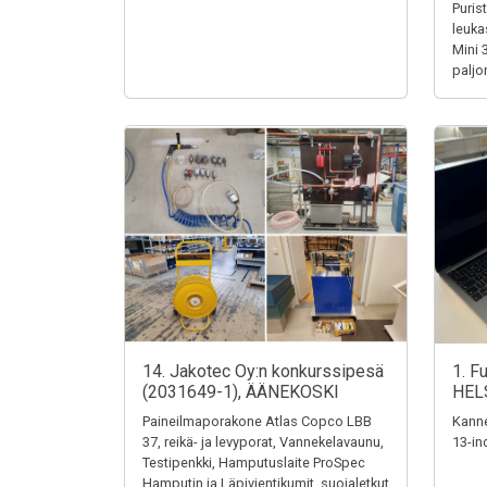
Puris
leuka
Mini 
paljo
14. Jakotec Oy:n konkurssipesä
1. F
(2031649-1), ÄÄNEKOSKI
HEL
Paineilmaporakone Atlas Copco LBB
Kanne
37, reikä- ja levyporat, Vannekelavaunu,
13-in
Testipenkki, Hamputuslaite ProSpec
Hamputin ja Läpivientikumit, suojaletkut