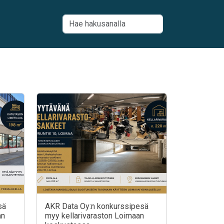
sä
AKR Data Oy:n konkurssipesä
an
myy kellarivaraston Loimaan