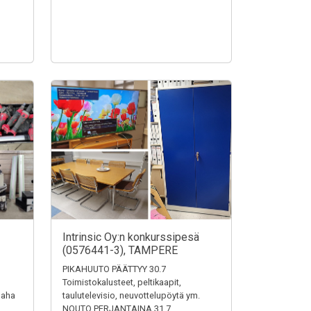
Intrinsic Oy:n konkurssipesä
(0576441-3), TAMPERE
PIKAHUUTO PÄÄTTYY 30.7
Toimistokalusteet, peltikaapit,
saha
taulutelevisio, neuvottelupöytä ym.
NOUTO PERJANTAINA 31.7