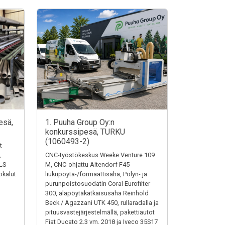
esä,
1. Puuha Group Oy:n
konkurssipesä, TURKU
(1060493-2)
t
,
CNC-työstökeskus Weeke Venture 109
LS
M, CNC-ohjattu Altendorf F45
ökalut
liukupöytä-/formaattisaha, Pölyn- ja
purunpoistosuodatin Coral Eurofilter
300, alapöytäkatkaisusaha Reinhold
Beck / Agazzani UTK 450, rullaradalla ja
pituusvastejärjestelmällä, pakettiautot
Fiat Ducato 2.3 vm. 2018 ja Iveco 35S17