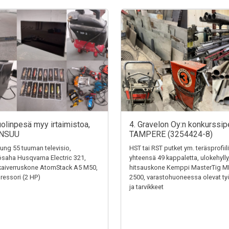
uolinpesä myy irtaimistoa,
4. Gravelon Oy:n konkurssip
NSUU
TAMPERE (3254424-8)
ng 55 tuuman televisio,
HST tai RST putket ym. teräsprofiili
saha Husqvarna Electric 321,
yhteensä 49 kappaletta, ulokehylly
kaiverruskone AtomStack A5 M50,
hitsauskone Kemppi MasterTig M
essori (2 HP)
2500, varastohuoneessa olevat ty
ja tarvikkeet