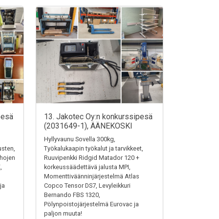
pesä
13. Jakotec Oy:n konkurssipesä
(2031649-1), ÄÄNEKOSKI
Hyllyvaunu Sovella 300kg,
austen,
Työkalukaapin työkalut ja tarvikkeet,
ehojen
Ruuvipenkki Ridgid Matador 120 +
,
korkeussäädettävä jalusta MPI,
Momenttiväänninjärjestelmä Atlas
ja
Copco Tensor DS7, Levyleikkuri
Bernando FBS 1320,
Pölynpoistojärjestelmä Eurovac ja
paljon muuta!