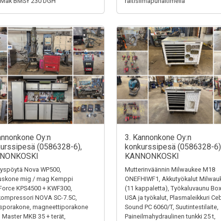
-Mak BMSY 230 DGH
raitisilmapuhaltimella
annonkone Oy:n
3. Kannonkone Oy:n
urssipesä (0586328-6),
konkurssipesä (0586328-6)
NONKOSKI
KANNONKOSKI
tyspöytä Nova WP500,
Mutterinväännin Milwaukee M18
auskone mig / mag Kemppi
ONEFHIWF1, Akkutyökalut Milwau
Force KPS4500 + KWF300,
(11 kappaletta), Työkaluvaunu Bo
kompressori NOVA SC-7.5C,
USA ja työkalut, Plasmaleikkuri Ce
sporakone, magneettiporakone
Sound PC 6060/T, Suutintestilaite,
 Master MKB 35 + terät,
Paineilmahydraulinen tunkki 25 t,