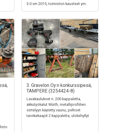
3.0 vm 2015, toimiston kausteet ym.
esä,
3. Gravelon Oy:n konkurssipesä,
TAMPERE (3254424-8)
Lavakaulukset n. 200 kappaletta,
akkutyökalut Würth, metalliprofiilien
siirtelyyn käytetty vaunu, peltiset
tarvikekaapit 2 kappaletta, ulokehyllyt
listo