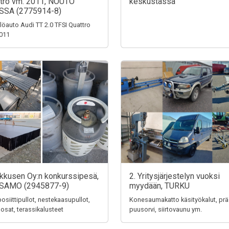
tro vm. 2011, NOUTO
keskustassa
SSA (2775914-8)
löauto Audi TT 2.0 TFSI Quattro
011
ikkusen Oy:n konkurssipesä,
2. Yritysjärjestelyn vuoksi
SAMO (2945877-9)
myydään, TURKU
siittipullot, nestekaasupullot,
Konesaumakatto käsityökalut, prä
 osat, terassikalusteet
puusorvi, siirtovaunu ym.