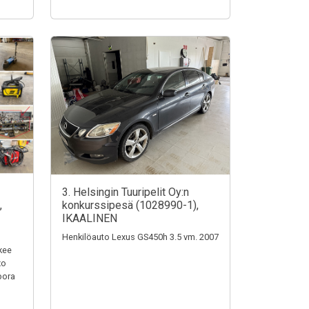
3. Helsingin Tuuripelit Oy:n
,
konkurssipesä (1028990-1),
IKAALINEN
Henkilöauto Lexus GS450h 3.5 vm. 2007
kee
xo
bora