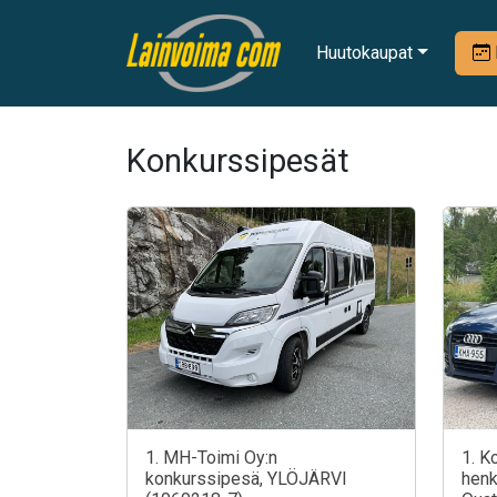
Huutokaupat
Konkurssipesät
1. MH-Toimi Oy:n
1. K
konkurssipesä, YLÖJÄRVI
henk