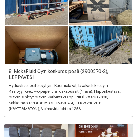
8. MekaFluid Oy:n konkurssipesä (2900570-2),
LEPPÄVESI
Hydrauliset peitelevyt ym. Kuormalavat, lavakaulukset ym,
Käsipyyhkeet, wc-paperit ja roskapussit (1 lava), Haponkestävät
putket, sinkityt putket, Kytkentäkaappi Rittal VX 8205.000,
Sähkömoottori ABB M3BP 160MLA 4, 11 KW vm. 2019
(KÄYTTÄMÄTÖN), Voimavirtajohtoa 125A