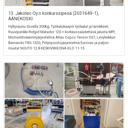
13. Jakotec Oy:n konkurssipesä (2031649-1),
ÄÄNEKOSKI
Hyllyvaunu Sovella 300kg, Työkalukaapin työkalut ja tarvikkeet,
Ruuvipenkki Ridgid Matador 120 + korkeussäädettävä jalusta MPI,
Momenttiväänninjärjestelmä Atlas Copco Tensor DS7, Levyleikkuri
Bernando FBS 1320, Pölynpoistojärjestelmä Eurovac ja paljon
muuta! NOUTO 12.8 KESKIVIIKKONA KLO 11-15