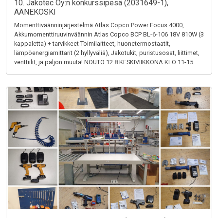
10. Jakotec Oy:n konkurssipesä (2031649-1),
ÄÄNEKOSKI
Momenttiväänninjärjestelmä Atlas Copco Power Focus 4000,
Akkumomenttiruuvinväännin Atlas Copco BCP BL-6-106 18V 810W (3
kappaletta) + tarvikkeet Toimilaitteet, huonetermostaatit,
lämpöenergiamittarit (2 hyllyväliä), Jakotukit, puristusosat, liittimet,
venttiilit, ja paljon muuta! NOUTO 12.8 KESKIVIIKKONA KLO 11-15