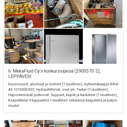
6. MekaFluid Oy:n konkurssipesä (2900570-2),
LEPPÄVESI
Kuusioruuvit, aluslevyt ja mutterit (1 lavallinen), Kytkentäkaappi Rittal
AE 1010500 RST, Hydraulliittimet, osat ym. Parker (1 lavallinen),
Haponkestävät putkiosat: Supparit, käyrät ja kaulukset (1 lavallinen),
Kaapelikelat 9 kappaletta + lavallinen sekalaisia kaapeleita ja paljon
muuta!