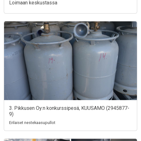
Loimaan keskustassa
3. Pikkusen Oy:n konkurssipesä, KUUSAMO (2945877-
9)
Erilaiset nestekaasupullot