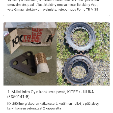
omavalmiste, paali- / laatikkokärry omavalmiste, lietekärry Vepi,
vetävä maanajokärry omavalmiste, lietepumppu Pomo TR M 35
1. MJM Infra Oy:n konkurssipesä, KITEE / JUUKA
(3350141-8)
KX-280 Energiakouran katkaisuterä, keräimen holkki ja päätylevy,
kaivinkoneen vetorattaat 2 kappaletta