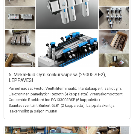
5. MekaFluid Oy:n konkurssipesä (2900570-2),
LEPPÄVESI
Paineilmaosat Festo: Venttiiliterminaalit, liitäntäkaapelit, säiliöt ym.
Elektroninen painekytkin Rexroth (4 kappaletta) Virranjakomoottorit
Concentric Rockford Inc FG133002BSP (6 kappaletta)
Suuntausventtiilit Bürkert 6281 (2 kappaletta), Laippalaakerit ja
laakeriholkit ja paljon muuta!