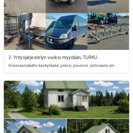
2. Yritysjärjestelyn vuoksi myydään, TURKU
Konesaumakatto käsityökalut, prässi, puusorvi, siirtovaunu ym.