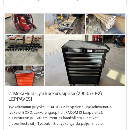
2. MekaFluid Oy:n konkurssipesä (2900570-2),
LEPPÄVESI
Työkaluvaunu ja työkalut BAHCO 2 kappaletta, Työkaluvaunu ja
työkalut BOXO, Lukkorengaspihdit FACOM (3 kappaletta),
Kuusioruuvit ja lukitusmutterit 73 laatikollista + laatikot
(haponkestävät), Työpukit, Erä työkaluja. Ja paljon muuta!