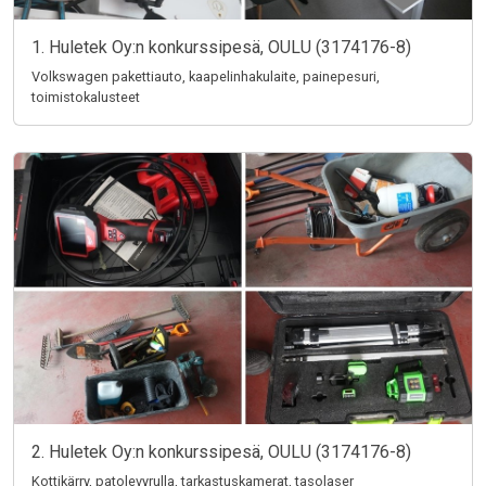
1. Huletek Oy:n konkurssipesä, OULU (3174176-8)
Volkswagen pakettiauto, kaapelinhakulaite, painepesuri,
toimistokalusteet
2. Huletek Oy:n konkurssipesä, OULU (3174176-8)
Kottikärry, patolevyrulla, tarkastuskamerat, tasolaser