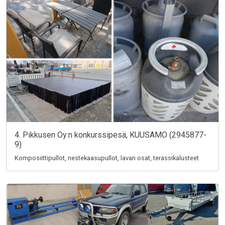
4. Pikkusen Oy:n konkurssipesä, KUUSAMO (2945877-
9)
Komposiittipullot, nestekaasupullot, lavan osat, terassikalusteet