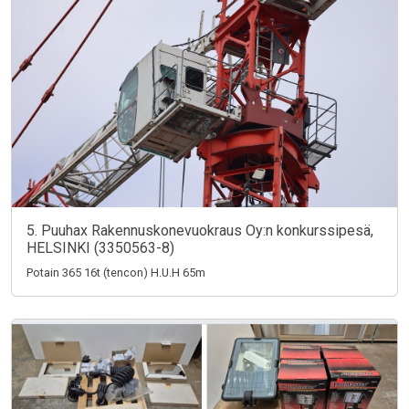
5. Puuhax Rakennuskonevuokraus Oy:n konkurssipesä,
HELSINKI (3350563-8)
Potain 365 16t (tencon) H.U.H 65m