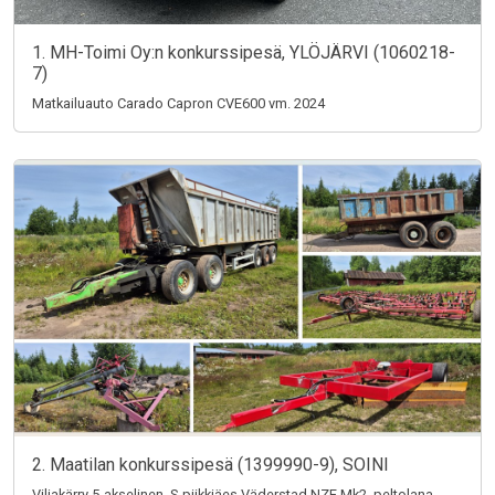
1. MH-Toimi Oy:n konkurssipesä, YLÖJÄRVI (1060218-
7)
Matkailuauto Carado Capron CVE600 vm. 2024
2. Maatilan konkurssipesä (1399990-9), SOINI
Viljakärry 5-akselinen, S-piikkiäes Väderstad NZE Mk2, peltolana