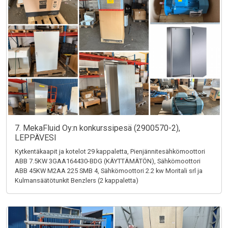
7. MekaFluid Oy:n konkurssipesä (2900570-2),
LEPPÄVESI
Kytkentäkaapit ja kotelot 29 kappaletta, Pienjännitesähkömoottori
ABB 7.5KW 3GAA164430-BDG (KÄYTTÄMÄTÖN), Sähkömoottori
ABB 45KW M2AA 225 SMB 4, Sähkömoottori 2.2 kw Moritali srl ja
Kulmansäätötunkit Benzlers (2 kappaletta)