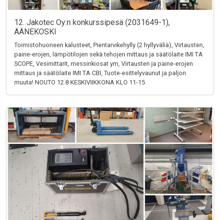
12. Jakotec Oy:n konkurssipesä (2031649-1),
ÄÄNEKOSKI
Toimistohuoneen kalusteet, Pientarvikehylly (2 hyllyväliä), Virtausten,
paine-erojen, lämpötilojen sekä tehojen mittaus ja säätölaite IMI TA
SCOPE, Vesimittarit, messinkiosat ym, Virtausten ja paine-erojen
mittaus ja säätölaite IMI TA CBI, Tuote-esittelyvaunut ja paljon
muuta! NOUTO 12.8 KESKIVIIKKONA KLO 11-15