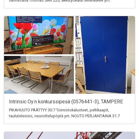
vannesaha Thomas SAR 220, akkutyökalut Milwaukee ym.
Intrinsic Oy:n konkurssipesä (0576441-3), TAMPERE
PIKAHUUTO PÄÄTTYY 30.7 Toimistokalusteet, peltikaapit,
taulutelevisio, neuvottelupöytä ym. NOUTO PERJANTAINA 31.7