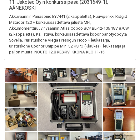
11. Jakotec Oy:n konkurssipesä (2031649-1),
ÄÄNEKOSKI
Akkuväännin Panasonic EY7441 (2 kappaletta), Ruuvipenkki Ridgid
Matador 120 + korkeussäädettävä jalusta MPI,
Akkumomenttiruuvinväännin Atlas Copco BCP BL-12-106 18V 870W
(2 kappaletta), Kallistuva, korkeussäädettävä kooonpanotyöpöytä
Sovella, Puristuskone Viega Pressgun Picco + leukasarja,
uristuskone Uponor Unipipe Mini 32 KSPO (Klauke) + leukasarja ja
paljon muuta! NOUTO 12.8 KESKIVIIKKONA KLO 11-15