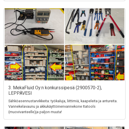
3. MekaFluid Oy:n konkurssipesä (2900570-2),
LEPPÄVESI
Sähköasennustarvikkeita: työkaluja, liittimiä, kaapeleita ja antureita.
Vannekelavaunu ja akkukäyttöinenvannekone Itatools
(muovivanteelle)ja paljon muuta!