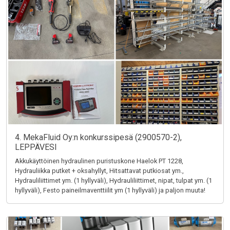
4. MekaFluid Oy:n konkurssipesä (2900570-2),
LEPPÄVESI
Akkukäyttöinen hydraulinen puristuskone Haelok PT 1228,
Hydrauliikka putket + oksahyllyt, Hitsattavat putkiosat ym.,
Hydrauliliittimet ym. (1 hyllyväli), Hydrauliliittimet, nipat, tulpat ym. (1
hyllyväli), Festo paineilmaventtiilit ym (1 hyllyväli) ja paljon muuta!