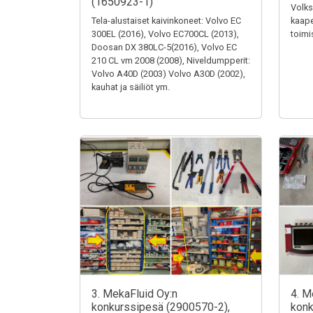
(1650923-1)
Volks
Tela-alustaiset kaivinkoneet: Volvo EC
kaape
300EL (2016), Volvo EC700CL (2013),
toimi
Doosan DX 380LC-5(2016), Volvo EC
210 CL vm 2008 (2008), Niveldumpperit:
Volvo A40D (2003) Volvo A30D (2002),
kauhat ja säiliöt ym.
3. MekaFluid Oy:n
4. M
konkurssipesä (2900570-2),
konk