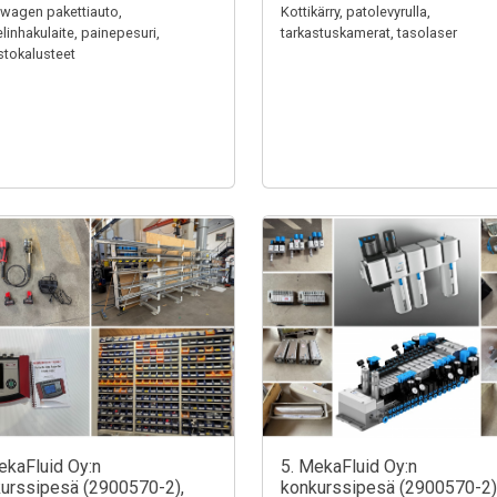
wagen pakettiauto,
Kottikärry, patolevyrulla,
linhakulaite, painepesuri,
tarkastuskamerat, tasolaser
stokalusteet
ekaFluid Oy:n
5. MekaFluid Oy:n
urssipesä (2900570-2),
konkurssipesä (2900570-2)