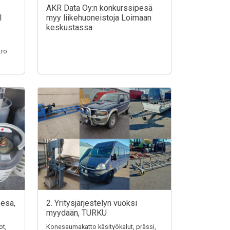
AKR Data Oy:n konkurssipesä
I
myy liikehuoneistoja Loimaan
keskustassa
tro
pesä,
2. Yritysjärjestelyn vuoksi
myydään, TURKU
ot,
Konesaumakatto käsityökalut, prässi,