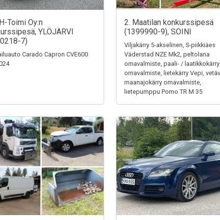
H-Toimi Oy:n
2. Maatilan konkurssipesä
urssipesä, YLÖJÄRVI
(1399990-9), SOINI
0218-7)
Viljakärry 5-akselinen, S-piikkiäes
iluauto Carado Capron CVE600
Väderstad NZE Mk2, peltolana
024
omavalmiste, paali- / laatikkokärry
omavalmiste, lietekärry Vepi, vetä
maanajokärry omavalmiste,
lietepumppu Pomo TR M 35