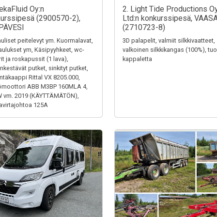
ekaFluid Oy:n
2. Light Tide Productions O
urssipesä (2900570-2),
Ltd:n konkurssipesä, VAAS
PÄVESI
(2710723-8)
uliset peitelevyt ym. Kuormalavat,
3D palapelit, valmiit silkkivaatteet,
aulukset ym, Käsipyyhkeet, wc-
valkoinen silkkikangas (100%), tuol
it ja roskapussit (1 lava),
kappaletta
kestävät putket, sinkityt putket,
ntäkaappi Rittal VX 8205.000,
ömoottori ABB M3BP 160MLA 4,
W vm. 2019 (KÄYTTÄMÄTÖN),
virtajohtoa 125A