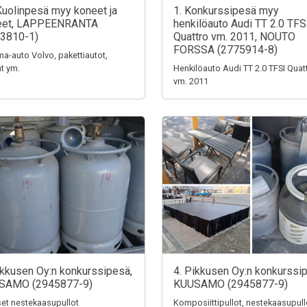
Kuolinpesä myy koneet ja
1. Konkurssipesä myy
teet, LAPPEENRANTA
henkilöauto Audi TT 2.0 TFS
3810-1)
Quattro vm. 2011, NOUTO
FORSSA (2775914-8)
a-auto Volvo, pakettiautot,
t ym.
Henkilöauto Audi TT 2.0 TFSI Quat
vm. 2011
ikkusen Oy:n konkurssipesä,
4. Pikkusen Oy:n konkurssi
SAMO (2945877-9)
KUUSAMO (2945877-9)
iset nestekaasupullot
Komposiittipullot, nestekaasupull