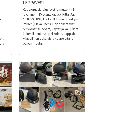
LEPPÄVESI
Kuusioruuvit, aluslevyt ja mutterit (1
lavallinen), Kytkentäkaappi Rittal AE
n
1010500 RST, Hydraulliittimet, osat ym.
Parker (1 lavallinen), Haponkestävät
putkiosat: Supparit, käyrät ja kaulukset
(1 lavallinen), Kaapelikelat 9 kappaletta
ert
+ lavallinen sekalaisia kaapeleita ja
 ja
paljon muuta!