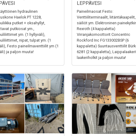
PÄVESI
LEPPÄVESI
äyttöinen hydraulinen
Paineilmaosat Festo:
tuskone Haelok PT 1228,
Venttiiliterminaalit, liitäntäkaapelit,
uliikka putket + oksahyllyt,
säiliöt ym. Elektroninen painekytki
ttavat putkiosat ym.,
Rexroth (4 kappaletta)
liliittimet ym. (1 hyllyväli),
Virranjakomoottorit Concentric
liliittimet, nipat, tulpat ym. (1
Rockford Inc FG133002BSP (6
äli), Festo paineilmaventtiilit ym (1
kappaletta) Suuntausventtiilit Bürk
äli) ja paljon muuta!
6281 (2 kappaletta), Laippalaakerit
laakeriholkit ja paljon muuta!