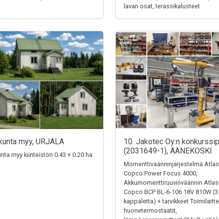
lavan osat, terassikalusteet
kunta myy, URJALA
10. Jakotec Oy:n konkurssi
(2031649-1), ÄÄNEKOSKI
unta myy kiinteistön 0.43 + 0.20 ha
Momenttiväänninjärjestelmä Atlas
Copco Power Focus 4000,
Akkumomenttiruuvinväännin Atlas
Copco BCP BL-6-106 18V 810W (3
kappaletta) + tarvikkeet Toimilaitte
huonetermostaatit,