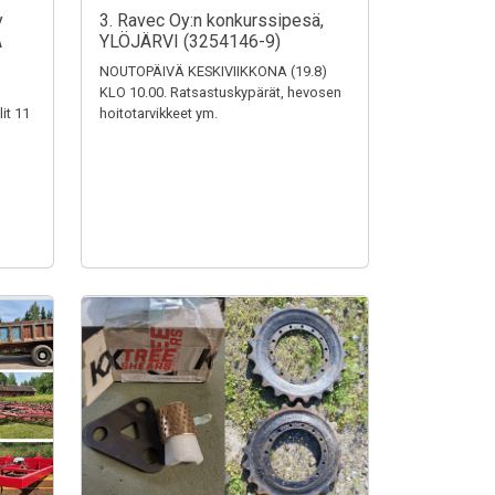
y
3. Ravec Oy:n konkurssipesä,
A
YLÖJÄRVI (3254146-9)
NOUTOPÄIVÄ KESKIVIIKKONA (19.8)
KLO 10.00. Ratsastuskypärät, hevosen
it 11
hoitotarvikkeet ym.