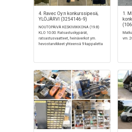
4. Ravec Oy:n konkurssipesä,
1. M
YLÖJÄRVI (3254146-9)
konk
(106
NOUTOPÄIVÄ KESKIVIIKKONA (19.8)
KLO 10.00. Ratsastuskypärät,
Matka
ratsastusvaatteet, heinäverkot ym.
vm. 2
hevostarvikkeet yhteensä 9 kappaletta