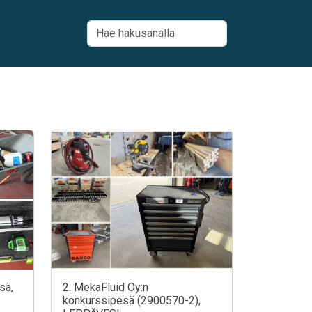
sä,
2. MekaFluid Oy:n
konkurssipesä (2900570-2),