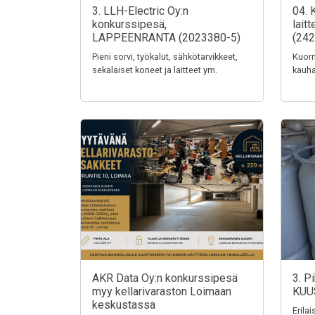
3. LLH-Electric Oy:n
04. 
konkurssipesä,
lait
LAPPEENRANTA (2023380-5)
(242
Pieni sorvi, työkalut, sähkötarvikkeet,
Kuorm
sekalaiset koneet ja laitteet ym.
kauha
AKR Data Oy:n konkurssipesä
3. P
myy kellarivaraston Loimaan
KUU
keskustassa
Erila