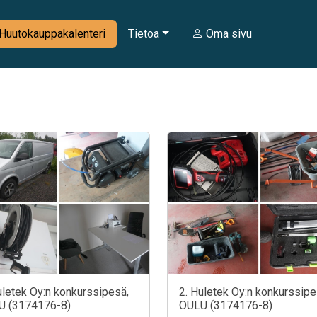
Huutokauppakalenteri
Tietoa
Oma sivu
uletek Oy:n konkurssipesä,
2. Huletek Oy:n konkurssipe
U (3174176-8)
OULU (3174176-8)