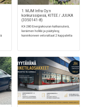
1. MJM Infra Oy:n
konkurssipesä, KITEE / JUUKA
(3350141-8)
KX-280 Energiakouran katkaisuterä,
keräimen holkki ja päätylevy,
vä
kaivinkoneen vetorattaat 2 kappaletta