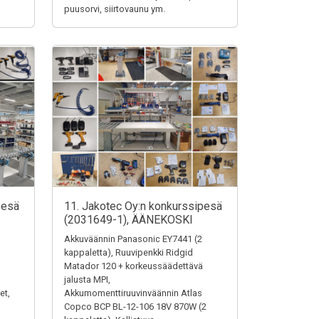
puusorvi, siirtovaunu ym.
pesä
11. Jakotec Oy:n konkurssipesä
(2031649-1), ÄÄNEKOSKI
Akkuväännin Panasonic EY7441 (2
kappaletta), Ruuvipenkki Ridgid
Matador 120 + korkeussäädettävä
jalusta MPI,
et,
Akkumomenttiruuvinväännin Atlas
Copco BCP BL-12-106 18V 870W (2