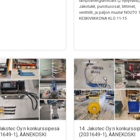
lämpöenergiamittarit (2 hyllyväliä)
Jakotukit, puristusosat, liittimet,
venttiilit, ja paljon muuta! NOUTO 
KESKIVIIKKONA KLO 11-15
Jakotec Oy:n konkurssipesä
14. Jakotec Oy:n konkurssi
31649-1), ÄÄNEKOSKI
(2031649-1), ÄÄNEKOSKI