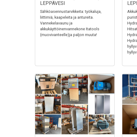
LEPPÄVESI
LEP
Sähköasennustarvikkeita: työkaluja,
Akkuk
liittimiä, kaapeleita ja antureita.
puris
Vannekelavaunu ja
Hydra
akkukäyttöinenvannekone Itatools
Hitsa
(muovivanteelle)ja paljon muuta!
Hydrau
Hydrau
hyllyv
hyllyv