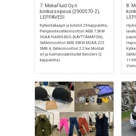
7. MekaFluid Oy:n
8. M
konkurssipesä (2900570-2),
konk
LEPPÄVESI
LEP
Kytkentäkaapit ja kotelot 29 kappaletta,
Hydra
Pienjännitesähkömoottori ABB 7.5KW
lavak
3GAA164430-BDG (KÄYTTÄMÄTÖN),
paper
Sähkömoottori ABB 45KW M2AA 225
Hapon
SMB 4, Sähkömoottori 2.2 kw Moritali
Kytke
srl ja Kulmansäätötunkit Benzlers (2
Sähk
kappaletta)
11 K
Voima