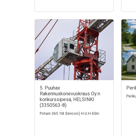
5. Puuhax
Peri
Rakennuskonevuokraus Oy:n
Perik
konkurssipesä, HELSINKI
(3350563-8)
Potain 365 16t (tencon) H.U.H 65m