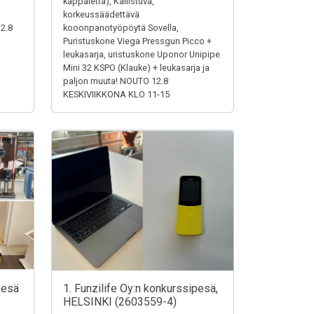
,
kappaletta), Kallistuva,
korkeussäädettävä
12.8
kooonpanotyöpöytä Sovella,
Puristuskone Viega Pressgun Picco +
leukasarja, uristuskone Uponor Unipipe
Mini 32 KSPO (Klauke) + leukasarja ja
paljon muuta! NOUTO 12.8
KESKIVIIKKONA KLO 11-15
pesä
1. Funzilife Oy:n konkurssipesä,
HELSINKI (2603559-4)