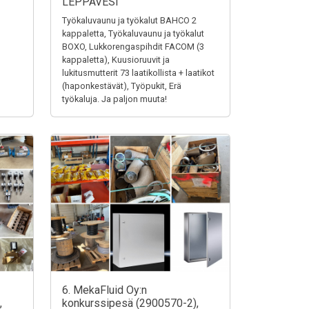
LEPPÄVESI
Työkaluvaunu ja työkalut BAHCO 2
kappaletta, Työkaluvaunu ja työkalut
BOXO, Lukkorengaspihdit FACOM (3
kappaletta), Kuusioruuvit ja
lukitusmutterit 73 laatikollista + laatikot
(haponkestävät), Työpukit, Erä
työkaluja. Ja paljon muuta!
6. MekaFluid Oy:n
,
konkurssipesä (2900570-2),