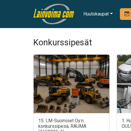
Huutokaupat
Konkurssipesät
15. LM-Suomiset Oy:n
1. H
konkurssipesä, RAUMA
OUL