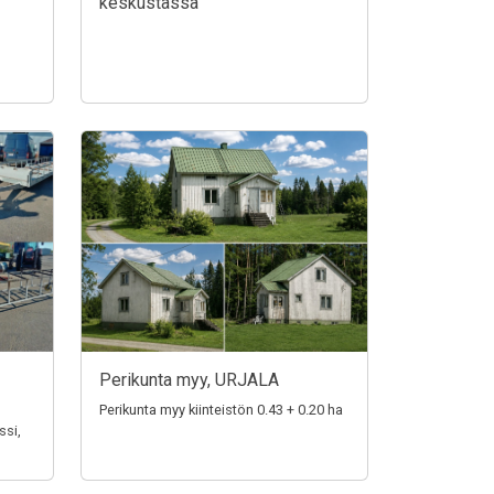
keskustassa
Perikunta myy, URJALA
Perikunta myy kiinteistön 0.43 + 0.20 ha
ssi,