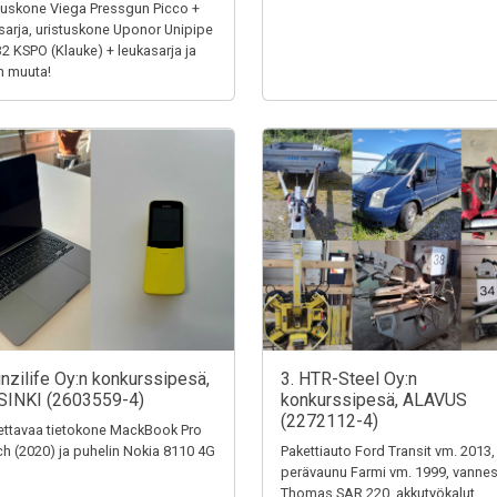
tuskone Viega Pressgun Picco +
sarja, uristuskone Uponor Unipipe
32 KSPO (Klauke) + leukasarja ja
n muuta!
unzilife Oy:n konkurssipesä,
3. HTR-Steel Oy:n
SINKI (2603559-4)
konkurssipesä, ALAVUS
(2272112-4)
ttavaa tietokone MackBook Pro
ch (2020) ja puhelin Nokia 8110 4G
Pakettiauto Ford Transit vm. 2013,
perävaunu Farmi vm. 1999, vanne
Thomas SAR 220, akkutyökalut