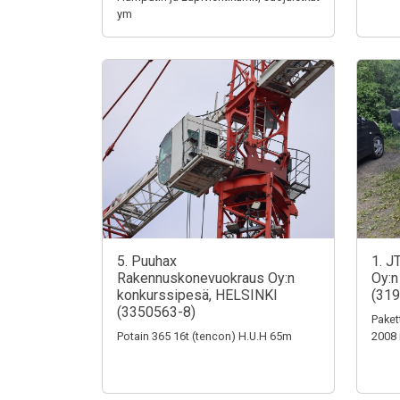
ym
5. Puuhax
1. J
Rakennuskonevuokraus Oy:n
Oy:n
konkurssipesä, HELSINKI
(319
(3350563-8)
Paket
Potain 365 16t (tencon) H.U.H 65m
2008 