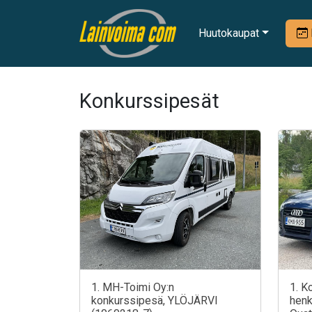
Huutokaupat
Konkurssipesät
1. MH-Toimi Oy:n
1. K
konkurssipesä, YLÖJÄRVI
henk