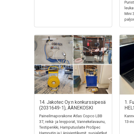
Puris
leuka
Mini 
paljo
14. Jakotec Oy:n konkurssipesä
1. F
(2031649-1), ÄÄNEKOSKI
HEL
Paineilmaporakone Atlas Copco LBB
Kanne
37, reikä- ja levyporat, Vannekelavaunu,
13-in
Testipenkki, Hamputuslaite ProSpec
Hamputin ja Läpivientikumit, suojaletkut