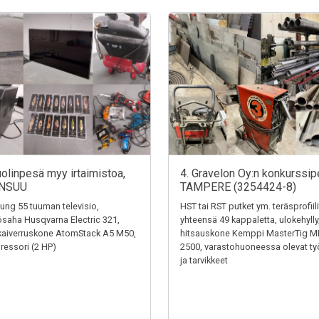
uolinpesä myy irtaimistoa,
4. Gravelon Oy:n konkurssip
NSUU
TAMPERE (3254424-8)
ng 55 tuuman televisio,
HST tai RST putket ym. teräsprofiili
saha Husqvarna Electric 321,
yhteensä 49 kappaletta, ulokehylly
kaiverruskone AtomStack A5 M50,
hitsauskone Kemppi MasterTig M
essori (2 HP)
2500, varastohuoneessa olevat ty
ja tarvikkeet