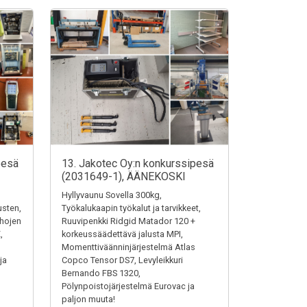
pesä
13. Jakotec Oy:n konkurssipesä
(2031649-1), ÄÄNEKOSKI
Hyllyvaunu Sovella 300kg,
austen,
Työkalukaapin työkalut ja tarvikkeet,
ehojen
Ruuvipenkki Ridgid Matador 120 +
,
korkeussäädettävä jalusta MPI,
Momenttiväänninjärjestelmä Atlas
ja
Copco Tensor DS7, Levyleikkuri
Bernando FBS 1320,
Pölynpoistojärjestelmä Eurovac ja
paljon muuta!