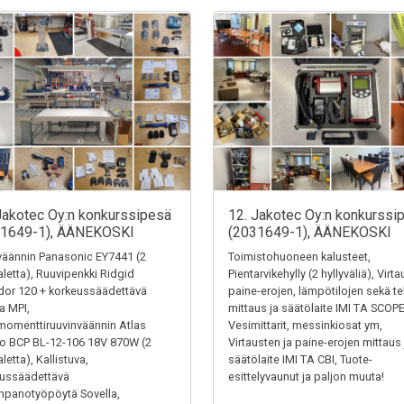
Jakotec Oy:n konkurssipesä
12. Jakotec Oy:n konkurssi
31649-1), ÄÄNEKOSKI
(2031649-1), ÄÄNEKOSKI
äännin Panasonic EY7441 (2
Toimistohuoneen kalusteet,
letta), Ruuvipenkki Ridgid
Pientarvikehylly (2 hyllyväliä), Virt
or 120 + korkeussäädettävä
paine-erojen, lämpötilojen sekä t
ta MPI,
mittaus ja säätölaite IMI TA SCOPE
omenttiruuvinväännin Atlas
Vesimittarit, messinkiosat ym,
o BCP BL-12-106 18V 870W (2
Virtausten ja paine-erojen mittaus 
letta), Kallistuva,
säätölaite IMI TA CBI, Tuote-
eussäädettävä
esittelyvaunut ja paljon muuta!
panotyöpöytä Sovella,