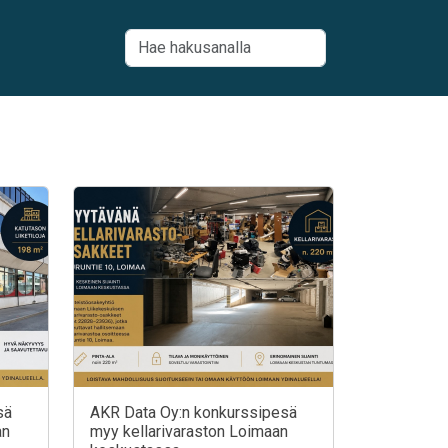
sä
AKR Data Oy:n konkurssipesä
an
myy kellarivaraston Loimaan