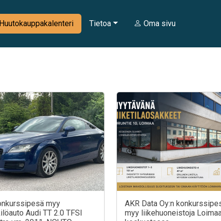
Huutokauppakalenteri
Tietoa
Oma sivu
onkurssipesä myy
AKR Data Oy:n konkurssipe
ilöauto Audi TT 2.0 TFSI
myy liikehuoneistoja Loima