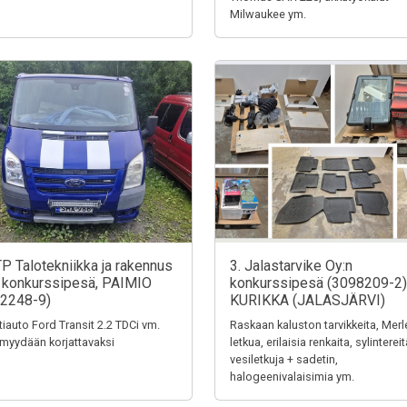
Milwaukee ym.
TP Talotekniikka ja rakennus
3. Jalastarvike Oy:n
 konkurssipesä, PAIMIO
konkurssipesä (3098209-2)
2248-9)
KURIKKA (JALASJÄRVI)
tiauto Ford Transit 2.2 TDCi vm.
Raskaan kaluston tarvikkeita, Merl
myydään korjattavaksi
letkua, erilaisia renkaita, sylintereit
vesiletkuja + sadetin,
halogeenivalaisimia ym.