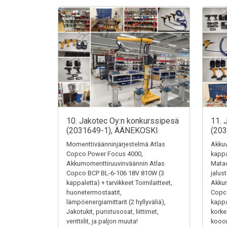
10. Jakotec Oy:n konkurssipesä
11. 
(2031649-1), ÄÄNEKOSKI
(20
Momenttiväänninjärjestelmä Atlas
Akkuv
Copco Power Focus 4000,
kappa
Akkumomenttiruuvinväännin Atlas
Matad
Copco BCP BL-6-106 18V 810W (3
jalus
kappaletta) + tarvikkeet Toimilaitteet,
Akkum
huonetermostaatit,
Copc
lämpöenergiamittarit (2 hyllyväliä),
kappa
Jakotukit, puristusosat, liittimet,
kork
venttiilit, ja paljon muuta!
kooon