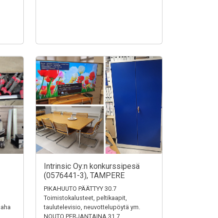
Intrinsic Oy:n konkurssipesä
(0576441-3), TAMPERE
PIKAHUUTO PÄÄTTYY 30.7
Toimistokalusteet, peltikaapit,
saha
taulutelevisio, neuvottelupöytä ym.
NOUTO PERJANTAINA 31.7