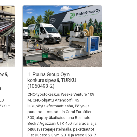
esä,
1. Puuha Group Oy:n
konkurssipesä, TURKU
(1060493-2)
t
,
CNC-työstökeskus Weeke Venture 109
LS
M, CNC-ohjattu Altendorf F45
ökalut
liukupöytä-/formaattisaha, Pölyn- ja
purunpoistosuodatin Coral Eurofilter
300, alapöytäkatkaisusaha Reinhold
Beck / Agazzani UTK 450, rullaradalla ja
pituusvastejärjestelmällä, pakettiautot
Fiat Ducato 2.3 vm. 2018 ja Iveco 35S17