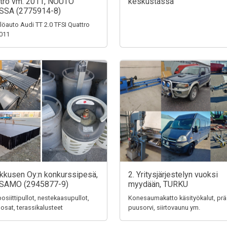
tro vm. 2011, NOUTO
keskustassa
SSA (2775914-8)
löauto Audi TT 2.0 TFSI Quattro
011
ikkusen Oy:n konkurssipesä,
2. Yritysjärjestelyn vuoksi
SAMO (2945877-9)
myydään, TURKU
siittipullot, nestekaasupullot,
Konesaumakatto käsityökalut, prä
 osat, terassikalusteet
puusorvi, siirtovaunu ym.