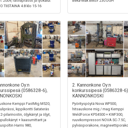
m. 2009, rasvaprässit ja työkalut
Beka-Mak BMSY 230 DGH
 TIISTAINA 4.8 klo 15-16
annonkone Oy:n
2. Kannonkone Oy:n
urssipesä (0586328-6),
konkurssipesä (0586328-6)
NONKOSKI
KANNONKOSKI
auskone Kemppi FastMig M520,
Pyörityspöytä Nova WP500,
uliprässi, kippikontti Satateräs
hitsauskone mig / mag Kemppi
2-pilarinostin, öljykärryt ja öljyt,
WeldForce KPS4500 + KWF300,
pullokärryt + kaasumittarit ja
ruuvikompressori NOVA SC-7.5C,
auspoltin Harris 980,
pylväsporakone, magneettiporak