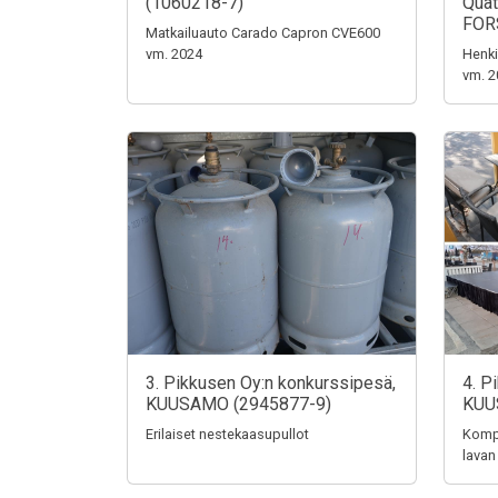
(1060218-7)
Quat
FOR
Matkailuauto Carado Capron CVE600
vm. 2024
Henki
vm. 2
3. Pikkusen Oy:n konkurssipesä,
4. P
KUUSAMO (2945877-9)
KUU
Erilaiset nestekaasupullot
Kompo
lavan