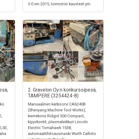
3.0 vm 2015, toimiston kausteet ym.
esä,
2. Gravelon Oy:n konkurssipesä,
TAMPERE (3254424-8)
iko
Manuaalinen kärkisorvi CA6240B
(Shenyang Machine Tool Works),
2,
kierrekone Ridgid 300 Compact,
kippikontit, plasmaleikkuri Lincoln
ULSE,
Electric Tomahawk 1538,
saha
automaattihitsausmaski Wurth Callisto