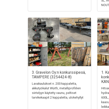
SL, v
NOUTO
3. Gravelon Oy:n konkurssipesä,
1. K
TAMPERE (3254424-8)
konk
KAN
Lavakaulukset n. 200 kappaletta,
akkutyökalut Würth, metalliprofiilien
Hits
siirtelyyn käytetty vaunu, peltiset
hydra
tarvikekaapit 2 kappaletta, ulokehyllyt
600L, 
kaasu
leikk