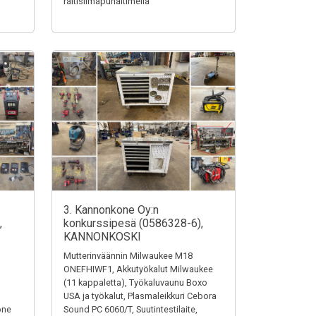
raitisilmapuhaltimella
3. Kannonkone Oy:n
,
konkurssipesä (0586328-6),
KANNONKOSKI
Mutterinväännin Milwaukee M18
ONEFHIWF1, Akkutyökalut Milwaukee
(11 kappaletta), Työkaluvaunu Boxo
USA ja työkalut, Plasmaleikkuri Cebora
one
Sound PC 6060/T, Suutintestilaite,