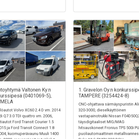
utoyhtymä Valtonen Ky:n
1. Gravelon Oy:n konkurssip
urssipesä (0401069-5),
TAMPERE (3254424-8)
MELA
CNC-ohjattava särmäyspuristin Al
löautot Volvo XC60 2.4 D vm. 2014
320-3000, dieselkäyttöinen
di Q7 3.0 TDI quattro vm. 2006,
vastapainotrukki Nissan F04D50Q
tiautot Ford Transit Courier 1.5
täysdigitaaliset MIG/MAG
015 ja Ford Transit Connect 1.8
hitsauskoneet Fronius TPS 500i P
004, kuomuperävaunu Muuli 1400
puoliautomaattinen metallivanne