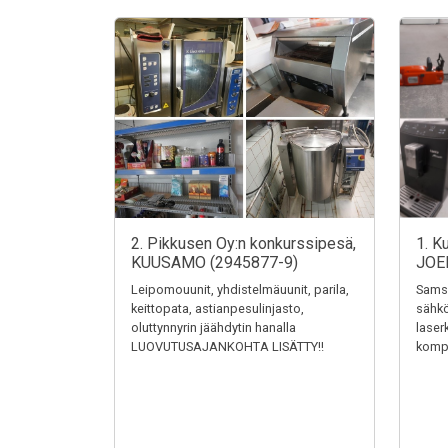
2. Pikkusen Oy:n konkurssipesä,
1. K
KUUSAMO (2945877-9)
JOE
Leipomouunit, yhdistelmäuunit, parila,
Samsu
keittopata, astianpesulinjasto,
sähkö
oluttynnyrin jäähdytin hanalla
laser
LUOVUTUSAJANKOHTA LISÄTTY!!
kompr