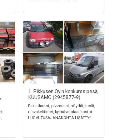
1. Pikkusen Oy:n konkurssipesä,
,
KUUSAMO (2945877-9)
Pakettiautot, pizzauuni, pöydät, tuolit,
ett
rasvakeittimet, kylmävetolaatikostot
ä,
LUOVUTUSAJANAKOHTA LISÄTTY!!