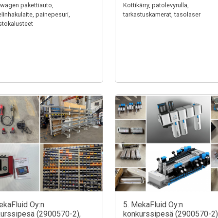
wagen pakettiauto,
Kottikärry, patolevyrulla,
linhakulaite, painepesuri,
tarkastuskamerat, tasolaser
stokalusteet
ekaFluid Oy:n
5. MekaFluid Oy:n
urssipesä (2900570-2),
konkurssipesä (2900570-2)