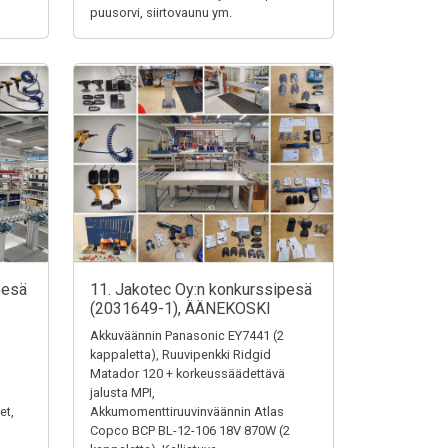
puusorvi, siirtovaunu ym.
pesä
11. Jakotec Oy:n konkurssipesä
(2031649-1), ÄÄNEKOSKI
Akkuväännin Panasonic EY7441 (2
kappaletta), Ruuvipenkki Ridgid
Matador 120 + korkeussäädettävä
jalusta MPI,
et,
Akkumomenttiruuvinväännin Atlas
Copco BCP BL-12-106 18V 870W (2