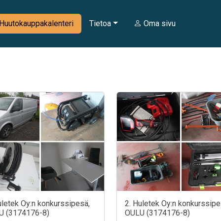
Huutokauppakalenteri
Tietoa
Oma sivu
uletek Oy:n konkurssipesä,
2. Huletek Oy:n konkurssipe
U (3174176-8)
OULU (3174176-8)