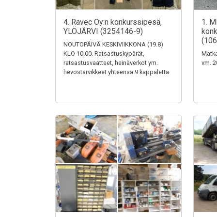
4. Ravec Oy:n konkurssipesä,
1. M
YLÖJÄRVI (3254146-9)
konk
(106
NOUTOPÄIVÄ KESKIVIIKKONA (19.8)
KLO 10.00. Ratsastuskypärät,
Matka
ratsastusvaatteet, heinäverkot ym.
vm. 2
hevostarvikkeet yhteensä 9 kappaletta