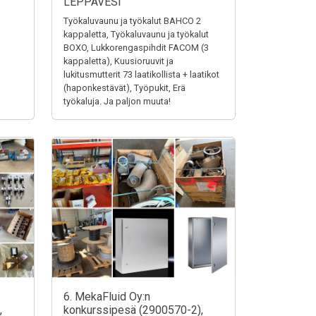
LEPPÄVESI
Työkaluvaunu ja työkalut BAHCO 2
kappaletta, Työkaluvaunu ja työkalut
BOXO, Lukkorengaspihdit FACOM (3
kappaletta), Kuusioruuvit ja
lukitusmutterit 73 laatikollista + laatikot
(haponkestävät), Työpukit, Erä
työkaluja. Ja paljon muuta!
6. MekaFluid Oy:n
,
konkurssipesä (2900570-2),