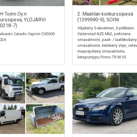
H-Toimi Oy:n
2. Maatilan konkurssipesä
urssipesä, YLÖJÄRVI
(1399990-9), SOINI
0218-7)
Viljakärry 5-akselinen, S-piikkiäes
iluauto Carado Capron CVE600
Väderstad NZE Mk2, peltolana
024
omavalmiste, paali- / laatikkokärry
omavalmiste, lietekärry Vepi, vetä
maanajokärry omavalmiste,
lietepumppu Pomo TR M 35