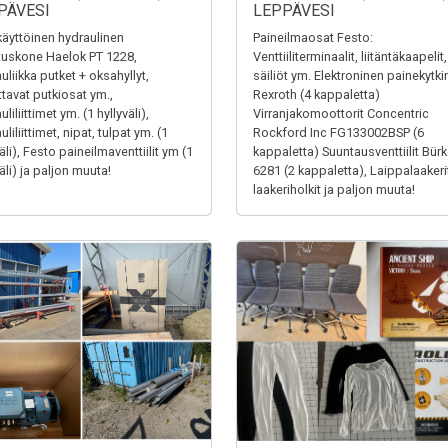
PÄVESI
LEPPÄVESI
äyttöinen hydraulinen
Paineilmaosat Festo:
tuskone Haelok PT 1228,
Venttiiliterminaalit, liitäntäkaapelit,
uliikka putket + oksahyllyt,
säiliöt ym. Elektroninen painekytki
ttavat putkiosat ym.,
Rexroth (4 kappaletta)
liliittimet ym. (1 hyllyväli),
Virranjakomoottorit Concentric
liliittimet, nipat, tulpat ym. (1
Rockford Inc FG133002BSP (6
äli), Festo paineilmaventtiilit ym (1
kappaletta) Suuntausventtiilit Bürk
äli) ja paljon muuta!
6281 (2 kappaletta), Laippalaakerit
laakeriholkit ja paljon muuta!