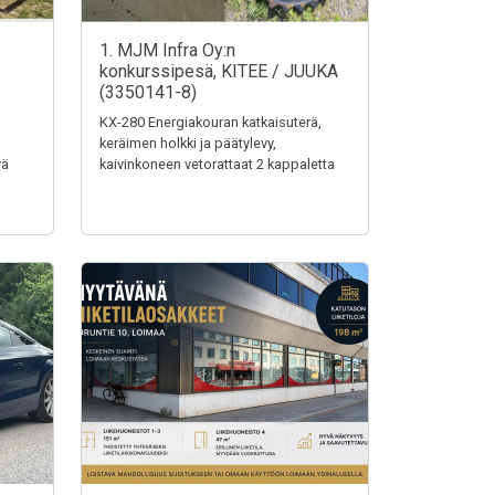
1. MJM Infra Oy:n
konkurssipesä, KITEE / JUUKA
(3350141-8)
KX-280 Energiakouran katkaisuterä,
keräimen holkki ja päätylevy,
vä
kaivinkoneen vetorattaat 2 kappaletta