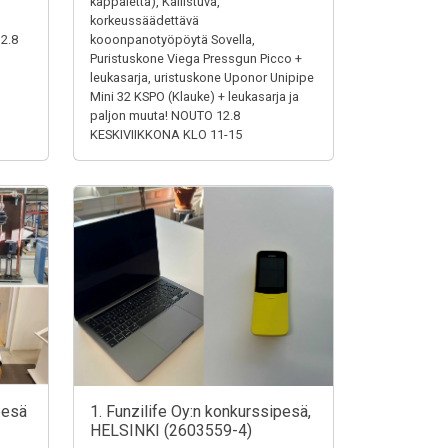
,
kappaletta), Kallistuva,
korkeussäädettävä
12.8
kooonpanotyöpöytä Sovella,
Puristuskone Viega Pressgun Picco +
leukasarja, uristuskone Uponor Unipipe
Mini 32 KSPO (Klauke) + leukasarja ja
paljon muuta! NOUTO 12.8
KESKIVIIKKONA KLO 11-15
pesä
1. Funzilife Oy:n konkurssipesä,
HELSINKI (2603559-4)