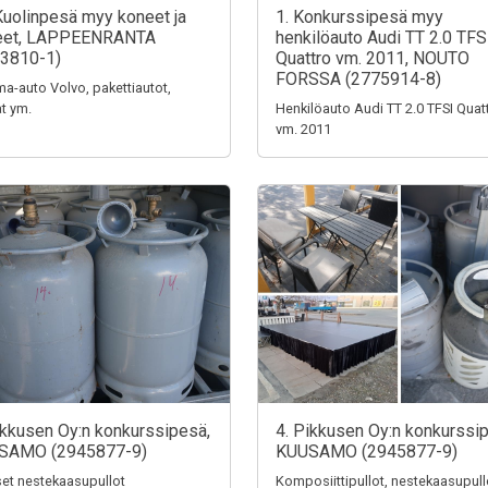
Kuolinpesä myy koneet ja
1. Konkurssipesä myy
teet, LAPPEENRANTA
henkilöauto Audi TT 2.0 TFS
3810-1)
Quattro vm. 2011, NOUTO
FORSSA (2775914-8)
a-auto Volvo, pakettiautot,
t ym.
Henkilöauto Audi TT 2.0 TFSI Quat
vm. 2011
ikkusen Oy:n konkurssipesä,
4. Pikkusen Oy:n konkurssi
SAMO (2945877-9)
KUUSAMO (2945877-9)
iset nestekaasupullot
Komposiittipullot, nestekaasupull