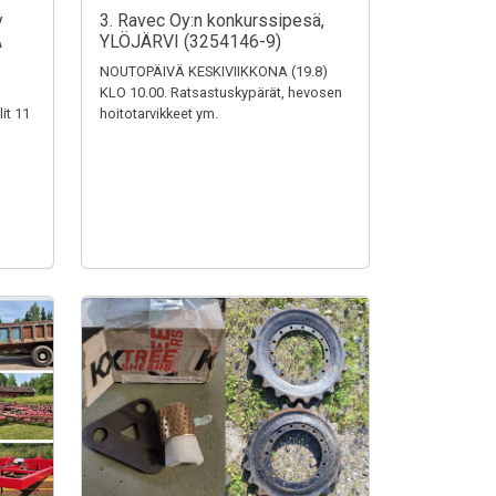
y
3. Ravec Oy:n konkurssipesä,
A
YLÖJÄRVI (3254146-9)
NOUTOPÄIVÄ KESKIVIIKKONA (19.8)
KLO 10.00. Ratsastuskypärät, hevosen
it 11
hoitotarvikkeet ym.