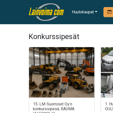
Huutokaupat
Konkurssipesät
15. LM-Suomiset Oy:n
1. H
konkurssipesä, RAUMA
OUL