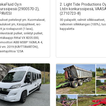
ekaFluid Oy:n
2. Light Tide Productions O
urssipesä (2900570-2),
Ltd:n konkurssipesä, VAAS
PÄVESI
(2710723-8)
uliset peitelevyt ym. Kuormalavat,
3D palapelit, valmiit silkkivaatteet,
aulukset ym, Käsipyyhkeet, wc-
valkoinen silkkikangas (100%), tuol
it ja roskapussit (1 lava),
kappaletta
kestävät putket, sinkityt putket,
ntäkaappi Rittal VX 8205.000,
ömoottori ABB M3BP 160MLA 4,
W vm. 2019 (KÄYTTÄMÄTÖN),
virtajohtoa 125A