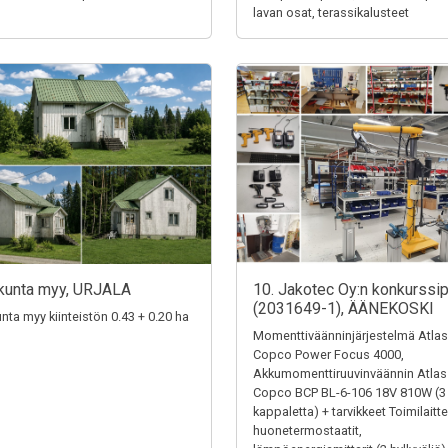
lavan osat, terassikalusteet
kunta myy, URJALA
10. Jakotec Oy:n konkurssi
(2031649-1), ÄÄNEKOSKI
unta myy kiinteistön 0.43 + 0.20 ha
Momenttiväänninjärjestelmä Atlas
Copco Power Focus 4000,
Akkumomenttiruuvinväännin Atlas
Copco BCP BL-6-106 18V 810W (3
kappaletta) + tarvikkeet Toimilaitte
huonetermostaatit,