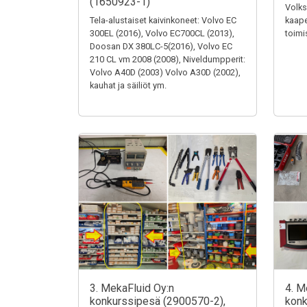
(1650923-1)
Volks
Tela-alustaiset kaivinkoneet: Volvo EC
kaape
300EL (2016), Volvo EC700CL (2013),
toimi
Doosan DX 380LC-5(2016), Volvo EC
210 CL vm 2008 (2008), Niveldumpperit:
Volvo A40D (2003) Volvo A30D (2002),
kauhat ja säiliöt ym.
3. MekaFluid Oy:n
4. M
konkurssipesä (2900570-2),
konk