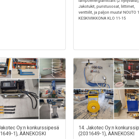
lämpöenergiamittarit (2 hyllyväliä)
Jakotukit, puristusosat, liittimet,
venttiilit, ja paljon muuta! NOUTO 
KESKIVIIKKONA KLO 11-15
Jakotec Oy:n konkurssipesä
14. Jakotec Oy:n konkurssi
31649-1), ÄÄNEKOSKI
(2031649-1), ÄÄNEKOSKI