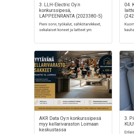
3. LLH-Electric Oy:n
04. 
konkurssipesä,
lait
LAPPEENRANTA (2023380-5)
(242
Pieni sorvi, työkalut, sähkötarvikkeet,
Kuorm
sekalaiset koneet ja laitteet ym.
kauha
AKR Data Oy:n konkurssipesä
3. P
myy kellarivaraston Loimaan
KUU
keskustassa
Erila