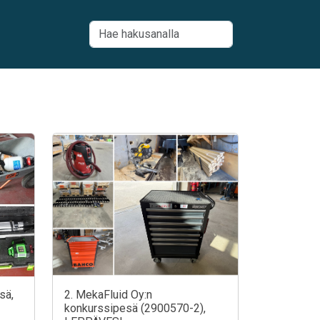
sä,
2. MekaFluid Oy:n
konkurssipesä (2900570-2),