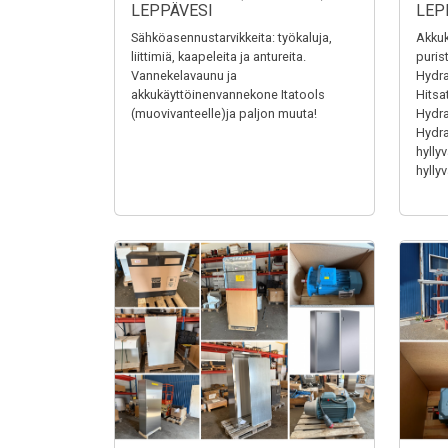
LEPPÄVESI
LEP
Sähköasennustarvikkeita: työkaluja,
Akkuk
liittimiä, kaapeleita ja antureita.
puris
Vannekelavaunu ja
Hydra
akkukäyttöinenvannekone Itatools
Hitsa
(muovivanteelle)ja paljon muuta!
Hydrau
Hydrau
hyllyv
hyllyv