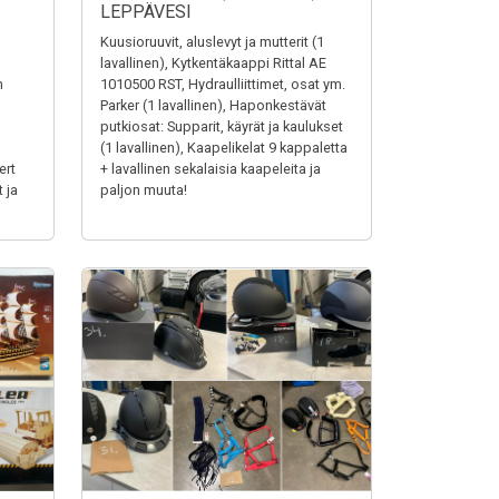
LEPPÄVESI
Kuusioruuvit, aluslevyt ja mutterit (1
lavallinen), Kytkentäkaappi Rittal AE
n
1010500 RST, Hydraulliittimet, osat ym.
Parker (1 lavallinen), Haponkestävät
putkiosat: Supparit, käyrät ja kaulukset
(1 lavallinen), Kaapelikelat 9 kappaletta
ert
+ lavallinen sekalaisia kaapeleita ja
 ja
paljon muuta!