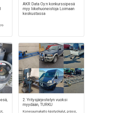
AKR Data Oy:n konkurssipesä
I
myy liikehuoneistoja Loimaan
keskustassa
tro
pesä,
2. Yritysjärjestelyn vuoksi
myydään, TURKU
ot,
Konesaumakatto käsityökalut, prässi,