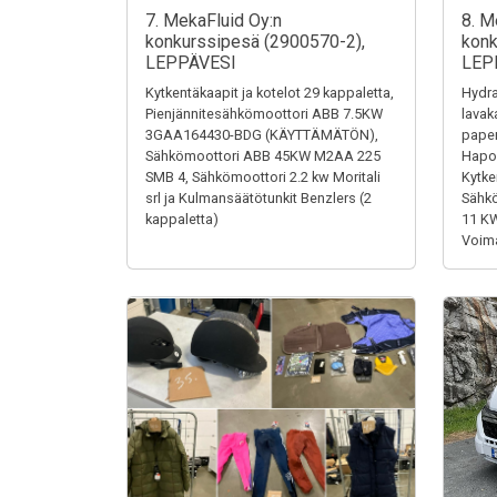
7. MekaFluid Oy:n
8. M
konkurssipesä (2900570-2),
konk
LEPPÄVESI
LEP
Kytkentäkaapit ja kotelot 29 kappaletta,
Hydra
Pienjännitesähkömoottori ABB 7.5KW
lavak
3GAA164430-BDG (KÄYTTÄMÄTÖN),
paper
Sähkömoottori ABB 45KW M2AA 225
Hapon
SMB 4, Sähkömoottori 2.2 kw Moritali
Kytke
srl ja Kulmansäätötunkit Benzlers (2
Sähk
kappaletta)
11 K
Voima