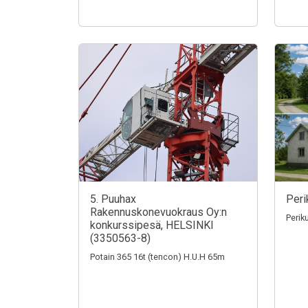
5. Puuhax
Peri
Rakennuskonevuokraus Oy:n
Perik
konkurssipesä, HELSINKI
(3350563-8)
Potain 365 16t (tencon) H.U.H 65m