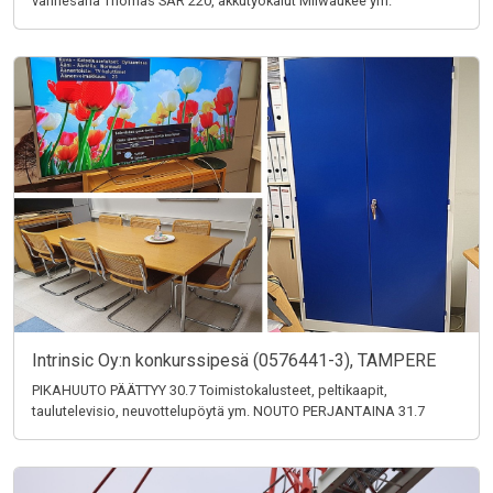
vannesaha Thomas SAR 220, akkutyökalut Milwaukee ym.
Intrinsic Oy:n konkurssipesä (0576441-3), TAMPERE
PIKAHUUTO PÄÄTTYY 30.7 Toimistokalusteet, peltikaapit,
taulutelevisio, neuvottelupöytä ym. NOUTO PERJANTAINA 31.7