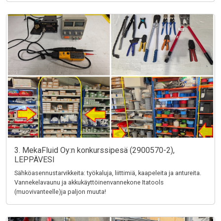
3. MekaFluid Oy:n konkurssipesä (2900570-2),
LEPPÄVESI
Sähköasennustarvikkeita: työkaluja, liittimiä, kaapeleita ja antureita.
Vannekelavaunu ja akkukäyttöinenvannekone Itatools
(muovivanteelle)ja paljon muuta!