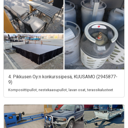
4. Pikkusen Oy:n konkurssipesä, KUUSAMO (2945877-
9)
Komposiittipullot, nestekaasupullot, lavan osat, terassikalusteet