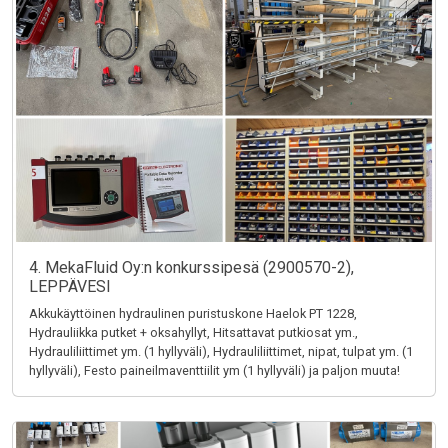
4. MekaFluid Oy:n konkurssipesä (2900570-2),
LEPPÄVESI
Akkukäyttöinen hydraulinen puristuskone Haelok PT 1228,
Hydrauliikka putket + oksahyllyt, Hitsattavat putkiosat ym.,
Hydrauliliittimet ym. (1 hyllyväli), Hydrauliliittimet, nipat, tulpat ym. (1
hyllyväli), Festo paineilmaventtiilit ym (1 hyllyväli) ja paljon muuta!