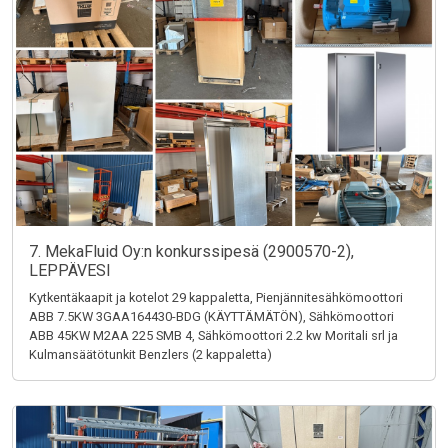
7. MekaFluid Oy:n konkurssipesä (2900570-2),
LEPPÄVESI
Kytkentäkaapit ja kotelot 29 kappaletta, Pienjännitesähkömoottori
ABB 7.5KW 3GAA164430-BDG (KÄYTTÄMÄTÖN), Sähkömoottori
ABB 45KW M2AA 225 SMB 4, Sähkömoottori 2.2 kw Moritali srl ja
Kulmansäätötunkit Benzlers (2 kappaletta)