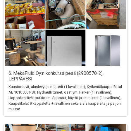
6. MekaFluid Oy:n konkurssipesä (2900570-2),
LEPPÄVESI
Kuusioruuvit, aluslevyt ja mutterit (1 lavallinen), Kytkentäkaappi Rittal
AE 1010500 RST, Hydraulliittimet, osat ym. Parker (1 lavallinen),
Haponkestävät putkiosat: Supparit, käyrät ja kaulukset (1 lavallinen),
Kaapelikelat 9 kappaletta + lavallinen sekalaisia kaapeleita ja paljon
muuta!