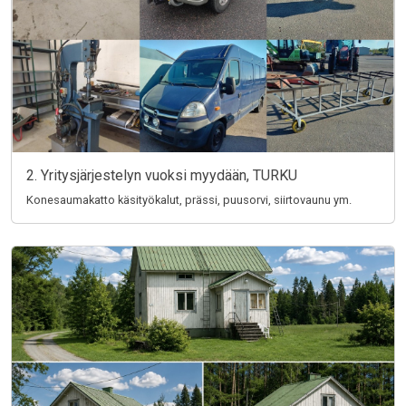
2. Yritysjärjestelyn vuoksi myydään, TURKU
Konesaumakatto käsityökalut, prässi, puusorvi, siirtovaunu ym.