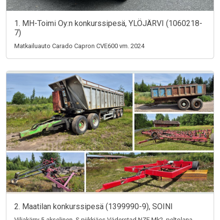
1. MH-Toimi Oy:n konkurssipesä, YLÖJÄRVI (1060218-
7)
Matkailuauto Carado Capron CVE600 vm. 2024
2. Maatilan konkurssipesä (1399990-9), SOINI
Viljakärry 5-akselinen, S-piikkiäes Väderstad NZE Mk2, peltolana