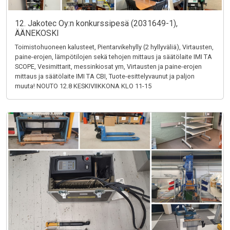
12. Jakotec Oy:n konkurssipesä (2031649-1),
ÄÄNEKOSKI
Toimistohuoneen kalusteet, Pientarvikehylly (2 hyllyväliä), Virtausten,
paine-erojen, lämpötilojen sekä tehojen mittaus ja säätölaite IMI TA
SCOPE, Vesimittarit, messinkiosat ym, Virtausten ja paine-erojen
mittaus ja säätölaite IMI TA CBI, Tuote-esittelyvaunut ja paljon
muuta! NOUTO 12.8 KESKIVIIKKONA KLO 11-15