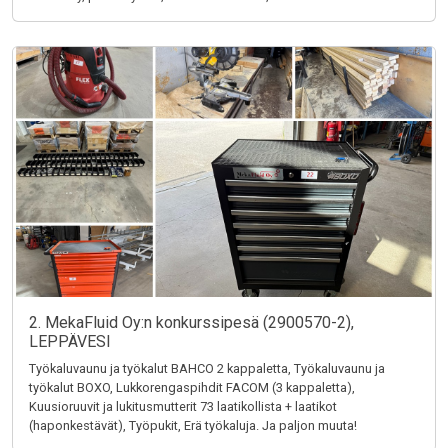
2. MekaFluid Oy:n konkurssipesä (2900570-2),
LEPPÄVESI
Työkaluvaunu ja työkalut BAHCO 2 kappaletta, Työkaluvaunu ja
työkalut BOXO, Lukkorengaspihdit FACOM (3 kappaletta),
Kuusioruuvit ja lukitusmutterit 73 laatikollista + laatikot
(haponkestävät), Työpukit, Erä työkaluja. Ja paljon muuta!