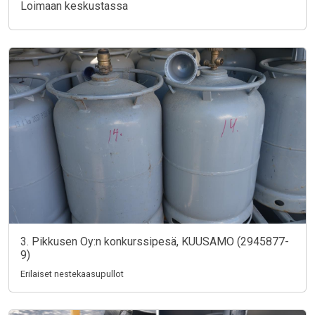
Loimaan keskustassa
3. Pikkusen Oy:n konkurssipesä, KUUSAMO (2945877-
9)
Erilaiset nestekaasupullot