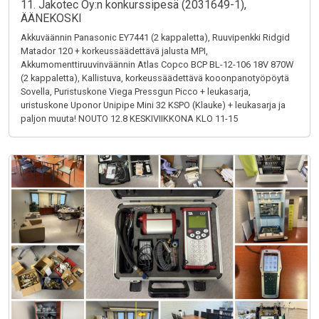
11. Jakotec Oy:n konkurssipesä (2031649-1),
ÄÄNEKOSKI
Akkuväännin Panasonic EY7441 (2 kappaletta), Ruuvipenkki Ridgid
Matador 120 + korkeussäädettävä jalusta MPI,
Akkumomenttiruuvinväännin Atlas Copco BCP BL-12-106 18V 870W
(2 kappaletta), Kallistuva, korkeussäädettävä kooonpanotyöpöytä
Sovella, Puristuskone Viega Pressgun Picco + leukasarja,
uristuskone Uponor Unipipe Mini 32 KSPO (Klauke) + leukasarja ja
paljon muuta! NOUTO 12.8 KESKIVIIKKONA KLO 11-15