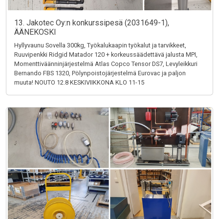
13. Jakotec Oy:n konkurssipesä (2031649-1),
ÄÄNEKOSKI
Hyllyvaunu Sovella 300kg, Työkalukaapin työkalut ja tarvikkeet,
Ruuvipenkki Ridgid Matador 120 + korkeussäädettävä jalusta MPI,
Momenttiväänninjärjestelmä Atlas Copco Tensor DS7, Levyleikkuri
Bernando FBS 1320, Pölynpoistojärjestelmä Eurovac ja paljon
muuta! NOUTO 12.8 KESKIVIIKKONA KLO 11-15