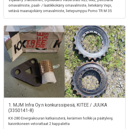
omavalmiste, paali- / laatikkokärry omavalmiste, lietekärry Vepi,
vetävä maanajokärry omavalmiste, lietepumppu Pomo TR M 35
1. MJM Infra Oy:n konkurssipesä, KITEE / JUUKA
(3350141-8)
KX-280 Energiakouran katkaisuterä, keräimen holkki ja päätylevy,
kaivinkoneen vetorattaat 2 kappaletta