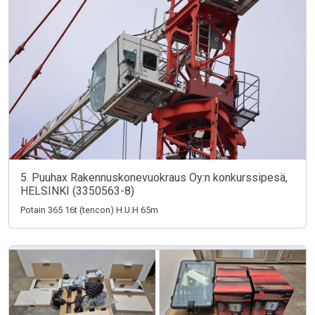
5. Puuhax Rakennuskonevuokraus Oy:n konkurssipesä,
HELSINKI (3350563-8)
Potain 365 16t (tencon) H.U.H 65m