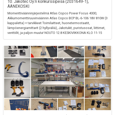
10. Jakotec Oy:n konkurssipesä (2031649-1),
ÄÄNEKOSKI
Momenttiväänninjärjestelmä Atlas Copco Power Focus 4000,
Akkumomenttiruuvinväännin Atlas Copco BCP BL-6-106 18V 810W (3
kappaletta) + tarvikkeet Toimilaitteet, huonetermostaatit,
lämpöenergiamittarit (2 hyllyväliä), Jakotukit, puristusosat, liittimet,
venttiilit, ja paljon muuta! NOUTO 12.8 KESKIVIIKKONA KLO 11-15