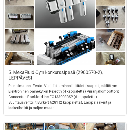
5. MekaFluid Oy:n konkurssipesä (2900570-2),
LEPPÄVESI
Paineilmaosat Festo: Venttiiliterminaalit, liitäntäkaapelit, säiliöt ym.
Elektroninen painekytkin Rexroth (4 kappaletta) Virranjakomoottorit
Concentric Rockford Inc FG133002BSP (6 kappaletta)
Suuntausventtiilit Bürkert 6281 (2 kappaletta), Laippalaakerit ja
laakeriholkit ja paljon muuta!